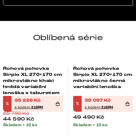
Oblíbená série
SIRPIO
Oblíbená série
Celá série
Rohová pohovka
Rohová pohovka
Bestseller
Bestseller
-37%
-21%
Sirpio XL 270×170 cm
Sirpio XL 270×170 cm
mikrovlákno khaki
mikrovlákno černá
hnědá variabilní
variabilní lenoška
lenoška s taburetem
35 226
Kč
39 097
Kč
%
%
s kódem
21DPH
s kódem
21DPH
55 790
Kč
49 490
Kč
44 590
Kč
Skladem > 10 ks
Skladem > 10 ks