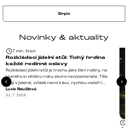
Sirpio
Novinky & aktuality
7 min. čtení
Rozkládací jídelní stůl: Tichý hrdina
každé rodinné oslavy
Rozkládací jídelní stůl je trochu jako člen rodiny, na
kterého si většinu roku skoro nevzpomenete. Tiše
stojí v jídelně, zvládá ranní kávu, rychlou večeři i
hromadu dopisů, které je potřeba „někdy vyřídit“. Pak
Lucie Neužilová
ale přijdou Vánoce, narozeniny nebo zpráva: „Stavíme
31. 7. 2026
se jen na chvilku. Bude nás osm.“ A v tu chvíli přichází
jeho chvíle. Z [&hellip;]