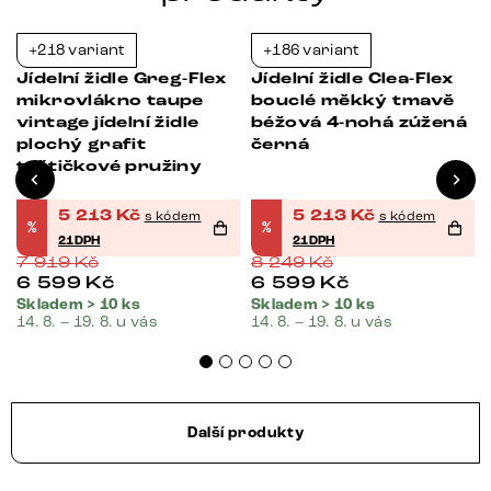
+218 variant
+186 variant
-34%
-37%
Jídelní židle Greg-Flex
Jídelní židle Clea-Flex
mikrovlákno taupe
bouclé měkký tmavě
vintage jídelní židle
béžová 4-nohá zúžená
plochý grafit
černá
taštičkové pružiny
5 213
Kč
5 213
Kč
s kódem
s kódem
%
%
21DPH
21DPH
7 919
Kč
8 249
Kč
6 599
Kč
6 599
Kč
Skladem > 10 ks
Skladem > 10 ks
14. 8. – 19. 8. u vás
14. 8. – 19. 8. u vás
Další produkty