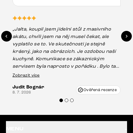
„Jalta, koupil jsem jídelní stůl z masivního
„O
akátu, chvíli jsem na něj musel čekat, ale
in
vyplatilo se to. Ve skutečnosti je stejně
zá
krásný, jako na obrázcích. Je ozdobou naší
ef
kuchyně. Komunikace se zákaznickým
Es
servisem byla naprosto v pořádku . Bylo tam
16.
drobné poškození u nohy stolu, které mohlo
Zobrazit více
vzniknout při přepravě, ale s pomocí pana
Judit Bognár
Vincze mi velmi korektně vyšli vstříc.
Ověřená recenze
8. 7. 2026
Doporučuji produkty Delife všem.“
MENU