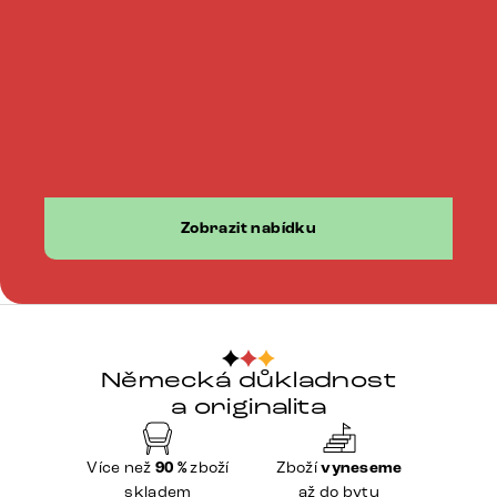
Zobrazit nabídku
Německá důkladnost
a originalita
Více než
90 %
zboží
Zboží
vyneseme
skladem
až do bytu