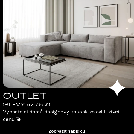
OUTLET
❗SLEVY až 75 %❗
Vyberte si domů designový kousek za exkluzivní
cenu 💣
Zobrazit nabídku