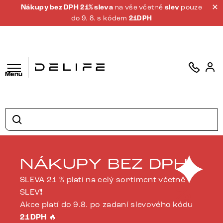
Nákupy bez DPH 21% sleva
na vše včetně
slev
pouze
do 9. 8. s kódem
21DPH
Menu
NÁKUPY BEZ DPH
SLEVA 21 % platí na celý sortiment včetně
%
SLEV❗
Akce platí do 9.8. po zadaní slevového kódu
21DPH
🔥