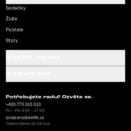
Sedačky
Židle
Postele
Stoly
DŮLEŽITÉ ODKAZY
SLEDUJTE NÁS
Potřebujete radu? Ozvěte se.
+420 770 313 313
Po – Pá: 9:00 – 17:00
podpora@delife.cz
Odpovídáme do 24 hod.