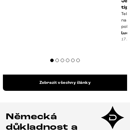
Ja
ti
Tele
na k
poko
prak
Luci
souč
17. 
nest
sprá
uspo
Zobrazit všechny články
Německá
důkladnost a