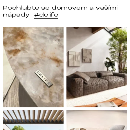
Pochlubte se domovem a vašími
nápady
#delife
DELIFE – Nábytek, který promění dům v domov. Domo
Místo, kam se budeš těšit 
Styl, odolnost a společné chvíle pod širým nebem.
Ne každá pohovka je jen mí