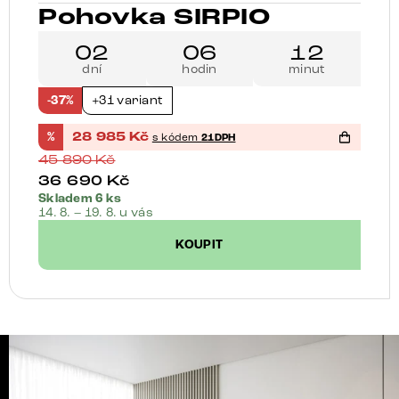
Pohovka SIRPIO
02
06
12
dní
hodin
minut
-37%
+31 variant
%
28 985
Kč
s kódem
21DPH
45 890
Kč
36 690
Kč
Skladem 6 ks
14. 8. – 19. 8. u vás
KOUPIT