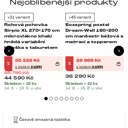
Nejoblíbenější produkty
+31 variant
+45 variant
Bestseller
Bestseller
-37%
-21%
Rohová pohovka
Boxspring postel
Sirpio XL 270×170 cm
Dream-Well 160×200
mikrovlákno khaki
cm manšestr béžová s
hnědá variabilní
matrací a topperem
lenoška s taburetem
35 226
Kč
28 669
Kč
%
%
s kódem
21DPH
s kódem
21DPH
55 790
Kč
36 290
Kč
44 590
Kč
Skladem > 10 ks
Skladem > 10 ks
14. 8. – 19. 8. u vás
14. 8. – 19. 8. u vás
Časově omezená nabídka