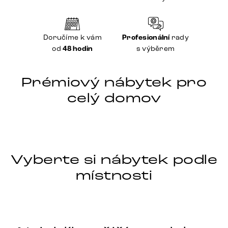
Doručíme k vám
Profesionální
rady
od
48 hodin
s výběrem
Prémiový nábytek pro
celý domov
Postele
Pohovky
TV Stolky
Židle
Stoly
Police
Konferenční stolky
Vyberte si nábytek podle
místnosti
Obývací pokoj
Ložnice
Jídelna
Předsíň
Pracovna
Terasa