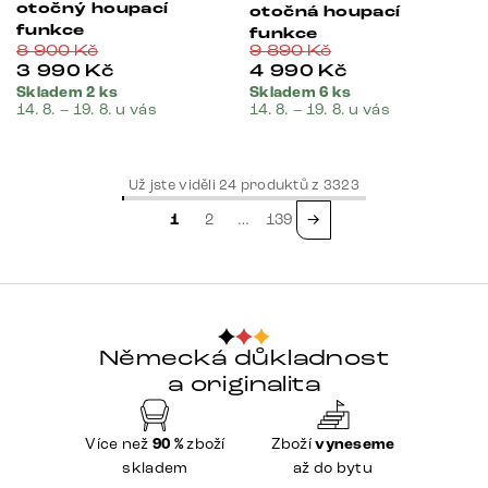
otočný houpací
otočná houpací
funkce
funkce
8 900
Kč
9 890
Kč
3 990
Kč
4 990
Kč
Skladem 2 ks
Skladem 6 ks
14. 8. – 19. 8. u vás
14. 8. – 19. 8. u vás
Už jste viděli
24
produktů z
3323
1
2
…
139
→
Německá důkladnost
a originalita
Více než
90 %
zboží
Zboží
vyneseme
skladem
až do bytu