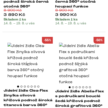
podnož široká černá
černá 360° otočná
otočná 360°
houpací funkce
8 900
Kč
8 900
Kč
3 890
Kč
3 990
Kč
Skladem 1 ks
Skladem 1 ks
14. 8. – 19. 8. u vás
14. 8. – 19. 8. u vás
-55%
-50%
Jídelní židle Clea-Flex
Jídelní židle Abelia-Flex
žinylka olivová
s područkami bouclé
křížová podnož široká
šedá křížová podnož
titanová barva 360°
široká grafitová 360°