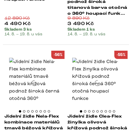
podnož široká
titanová barva otočná
o 360° houpací funkce
12 890
Kč
9 890
Kč
taštičkové pružiny
4 490
Kč
3 490
Kč
Skladem 3 ks
Skladem 1 ks
14. 8. – 19. 8. u vás
14. 8. – 19. 8. u vás
-56%
-55%
Jídelní židle Nela-Flex
Jídelní židle Clea-Flex
kombinace materiálů
žinylka olivová
tmavě béžová křížová
křížová podnož široká