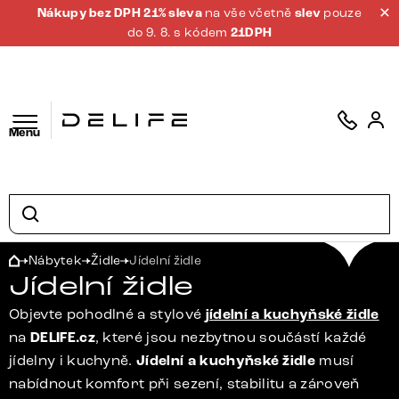
Nákupy bez DPH 21% sleva
na vše včetně
slev
pouze
do 9. 8. s kódem
21DPH
Menu
Nábytek
Židle
Jídelní židle
Jídelní židle
Objevte pohodlné a stylové
jídelní a kuchyňské židle
na
DELIFE.cz
, které jsou nezbytnou součástí každé
jídelny i kuchyně.
Jídelní a kuchyňské židle
musí
nabídnout komfort při sezení, stabilitu a zároveň