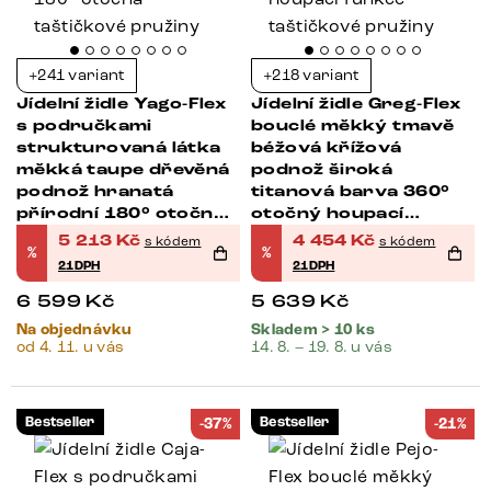
+241 variant
+218 variant
Jídelní židle Yago-Flex
Jídelní židle Greg-Flex
s područkami
bouclé měkký tmavě
strukturovaná látka
béžová křížová
měkká taupe dřevěná
podnož široká
podnož hranatá
titanová barva 360°
přírodní 180° otočná
otočný houpací
taštičkové pružiny
funkce taštičkové
5 213
Kč
4 454
Kč
s kódem
s kódem
%
%
pružiny
21DPH
21DPH
6 599
Kč
5 639
Kč
Na objednávku
Skladem > 10 ks
od 4. 11. u vás
14. 8. – 19. 8. u vás
Bestseller
Bestseller
-37%
-21%