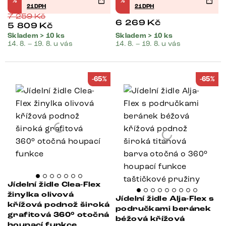
%
%
21DPH
21DPH
7 259
Kč
6 269
Kč
5 809
Kč
Skladem > 10 ks
Skladem > 10 ks
14. 8. – 19. 8. u vás
14. 8. – 19. 8. u vás
-65%
-65%
Jídelní židle Clea-Flex
žinylka olivová
Jídelní židle Alja-Flex s
křížová podnož široká
područkami beránek
grafitová 360° otočná
béžová křížová
houpací funkce