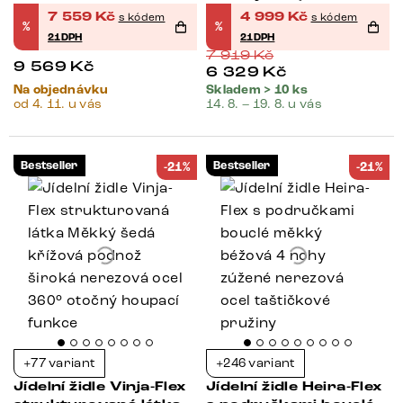
funkce taštičkové
7 559
Kč
4 999
Kč
s kódem
s kódem
%
%
pružiny
21DPH
21DPH
7 919
Kč
9 569
Kč
6 329
Kč
Na objednávku
Skladem > 10 ks
od 4. 11. u vás
14. 8. – 19. 8. u vás
Bestseller
Bestseller
-21%
-21%
+77 variant
+246 variant
Jídelní židle Vinja-Flex
Jídelní židle Heira-Flex