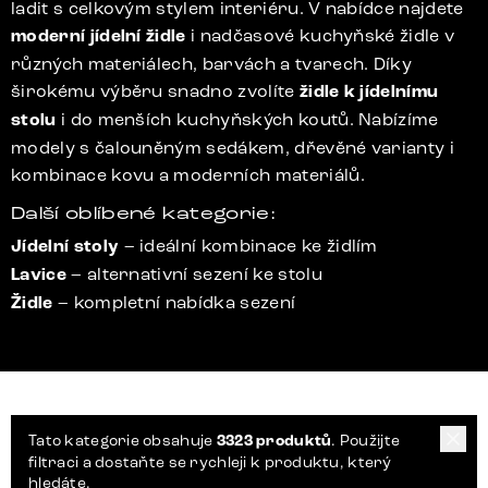
ladit s celkovým stylem interiéru. V nabídce najdete
moderní jídelní židle
i nadčasové kuchyňské židle v
různých materiálech, barvách a tvarech. Díky
širokému výběru snadno zvolíte
židle k jídelnímu
stolu
i do menších kuchyňských koutů. Nabízíme
modely s čalouněným sedákem, dřevěné varianty i
kombinace kovu a moderních materiálů.
Další oblíbené kategorie:
Jídelní stoly
– ideální kombinace ke židlím
Lavice
– alternativní sezení ke stolu
Židle
– kompletní nabídka sezení
Tato kategorie obsahuje
3323 produktů
. Použijte
filtraci a dostaňte se rychleji k produktu, který
hledáte.