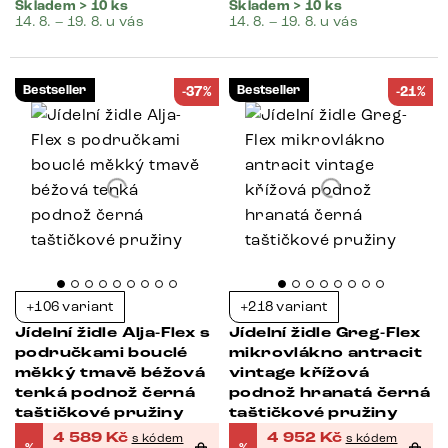
Skladem > 10 ks
Skladem > 10 ks
14. 8. – 19. 8. u vás
14. 8. – 19. 8. u vás
Bestseller
Bestseller
-37%
-21%
+106 variant
+218 variant
Jídelní židle Alja-Flex s
Jídelní židle Greg-Flex
područkami bouclé
mikrovlákno antracit
měkký tmavě béžová
vintage křížová
tenká podnož černá
podnož hranatá černá
taštičkové pružiny
taštičkové pružiny
4 589
Kč
4 952
Kč
s kódem
s kódem