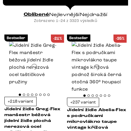
Oblíbené
Nejlevnější
Nejdražší
Zobrazeno 1–24 z 3323 výsledků
Bestseller
Bestseller
-21%
-35%
+218 variant
+237 variant
Jídelní židle Greg-Flex
Jídelní židle Abelia-Flex
manšestr béžová
s područkami
jídelní židle plochá
mikrovlákno taupe
nerezová ocel
vintage křížová