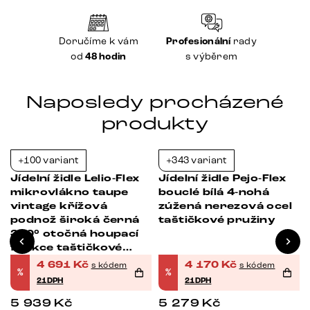
Doručíme k vám
Profesionální
rady
od
48 hodin
s výběrem
Naposledy procházené
produkty
+100 variant
+343 variant
-21%
-21%
Jídelní židle Lelio-Flex
Jídelní židle Pejo-Flex
mikrovlákno taupe
bouclé bílá 4-nohá
vintage křížová
zúžená nerezová ocel
á
podnož široká černá
taštičkové pružiny
360° otočná houpací
funkce taštičkové
pružiny
4 691
Kč
4 170
Kč
s kódem
s kódem
%
%
21DPH
21DPH
5 939
Kč
5 279
Kč