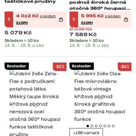
taštičkové pružiny
podnož široká černá
otočná 360° houpací
funkce
4 012
Kč
5 995
Kč
s kódem
s kódem
%
%
21DPH
21DPH
9 239
Kč
5 079
Kč
7 589
Kč
Skladem > 10 ks
Skladem > 10 ks
14. 8. – 19. 8. u vás
14. 8. – 19. 8. u vás
Bestseller
Bestseller
-21%
-21%
+186 variant