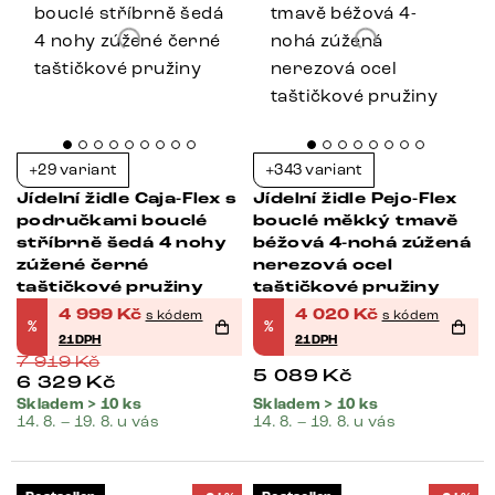
+29 variant
+343 variant
Jídelní židle Caja-Flex s
Jídelní židle Pejo-Flex
područkami bouclé
bouclé měkký tmavě
stříbrně šedá 4 nohy
béžová 4-nohá zúžená
zúžené černé
nerezová ocel
taštičkové pružiny
taštičkové pružiny
4 999
Kč
4 020
Kč
s kódem
s kódem
%
%
21DPH
21DPH
7 919
Kč
5 089
Kč
6 329
Kč
Skladem > 10 ks
Skladem > 10 ks
14. 8. – 19. 8. u vás
14. 8. – 19. 8. u vás