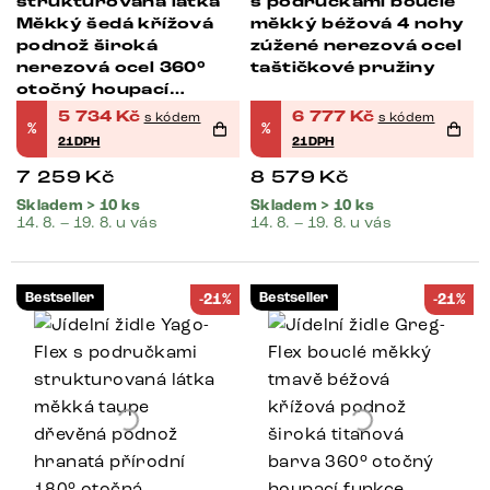
strukturovaná látka
s područkami bouclé
Měkký šedá křížová
měkký béžová 4 nohy
podnož široká
zúžené nerezová ocel
nerezová ocel 360°
taštičkové pružiny
otočný houpací
funkce
5 734
Kč
6 777
Kč
s kódem
s kódem
%
%
21DPH
21DPH
7 259
Kč
8 579
Kč
Skladem > 10 ks
Skladem > 10 ks
14. 8. – 19. 8. u vás
14. 8. – 19. 8. u vás
Bestseller
Bestseller
-21%
-21%