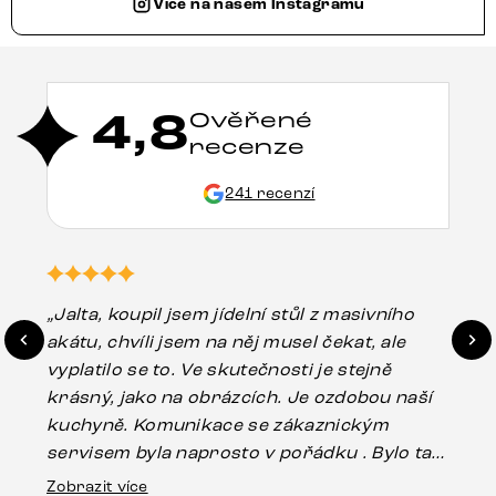
Více na našem Instagramu
4,8
Ověřené
recenze
241 recenzí
„Jalta, koupil jsem jídelní stůl z masivního
„O
akátu, chvíli jsem na něj musel čekat, ale
in
vyplatilo se to. Ve skutečnosti je stejně
zá
krásný, jako na obrázcích. Je ozdobou naší
ef
kuchyně. Komunikace se zákaznickým
Es
servisem byla naprosto v pořádku . Bylo tam
16.
drobné poškození u nohy stolu, které mohlo
Zobrazit více