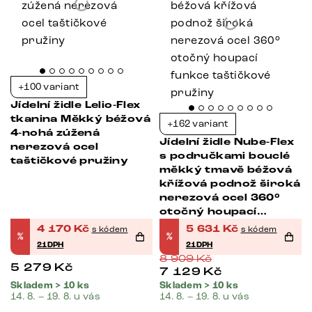
+100 variant
Jídelní židle Lelio-Flex
tkanina Měkký béžová
+162 variant
4-nohá zúžená
Jídelní židle Nube-Flex
nerezová ocel
s područkami bouclé
taštičkové pružiny
měkký tmavě béžová
křížová podnož široká
nerezová ocel 360°
otočný houpací
funkce taštičkové
4 170
Kč
5 631
Kč
s kódem
s kódem
%
%
pružiny
21DPH
21DPH
8 909
Kč
5 279
Kč
7 129
Kč
Skladem > 10 ks
Skladem > 10 ks
14. 8. – 19. 8. u vás
14. 8. – 19. 8. u vás