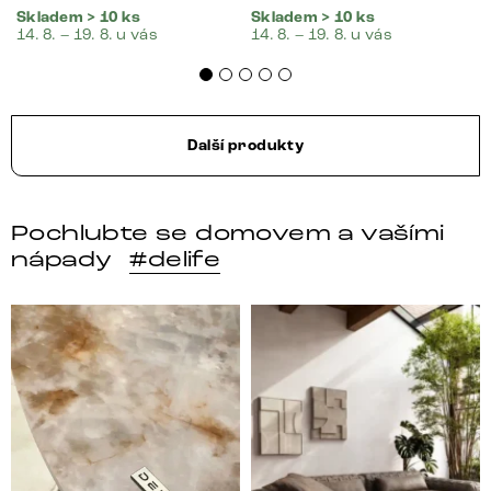
Skladem > 10 ks
Skladem > 10 ks
14. 8. – 19. 8. u vás
14. 8. – 19. 8. u vás
Další produkty
Pochlubte se domovem a vašími
nápady
#delife
DELIFE – Nábytek, který promění dům v domov. Domo
Místo, kam se budeš těšit 