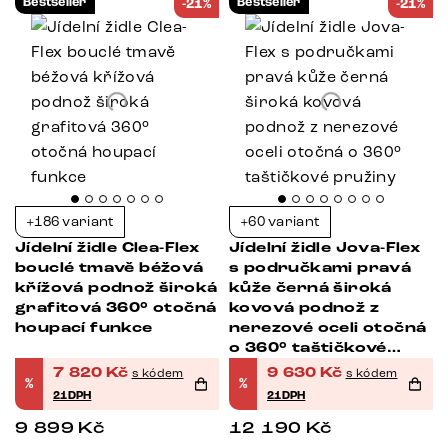
Bestseller
Bestseller
-21%
-21%
+186 variant
+60 variant
Jídelní židle Clea-Flex
Jídelní židle Jova-Flex
bouclé tmavě béžová
s područkami pravá
křížová podnož široká
kůže černá široká
grafitová 360° otočná
kovová podnož z
houpací funkce
nerezové oceli otočná
o 360° taštičkové
pružiny
7 820
Kč
9 630
Kč
s kódem
s kódem
%
%
21DPH
21DPH
9 899
Kč
12 190
Kč