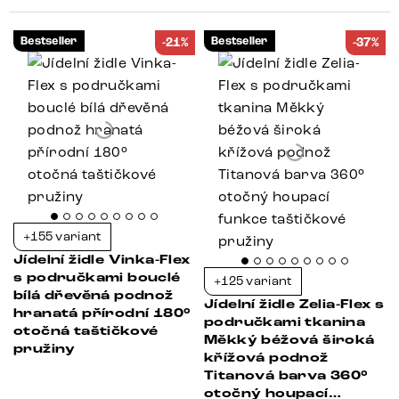
Bestseller
Bestseller
-21%
-37%
+155 variant
Jídelní židle Vinka-Flex
s područkami bouclé
+125 variant
bílá dřevěná podnož
Jídelní židle Zelia-Flex s
hranatá přírodní 180°
područkami tkanina
otočná taštičkové
Měkký béžová široká
pružiny
křížová podnož
Titanová barva 360°
otočný houpací