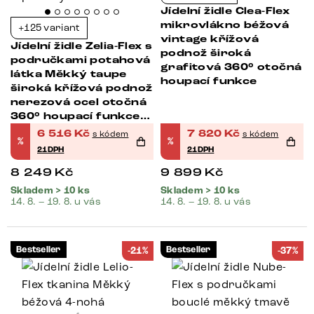
Jídelní židle Clea-Flex
mikrovlákno béžová
+125 variant
vintage křížová
Jídelní židle Zelia-Flex s
podnož široká
područkami potahová
grafitová 360° otočná
látka Měkký taupe
houpací funkce
široká křížová podnož
nerezová ocel otočná
360° houpací funkce
taštičkové pružiny
6 516
Kč
7 820
Kč
s kódem
s kódem
%
%
21DPH
21DPH
8 249
Kč
9 899
Kč
Skladem > 10 ks
Skladem > 10 ks
14. 8. – 19. 8. u vás
14. 8. – 19. 8. u vás
Bestseller
Bestseller
-21%
-37%