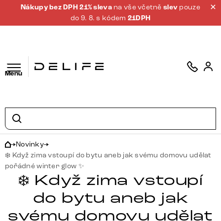
Nákupy bez DPH 21% sleva
na vše včetně
slev
pouze
do 9. 8. s kódem
21DPH
Menu
Novinky
❄️ Když zima vstoupí do bytu aneb jak svému domovu udělat
pořádné winter glow ✨
❄️ Když zima vstoupí
do bytu aneb jak
svému domovu udělat