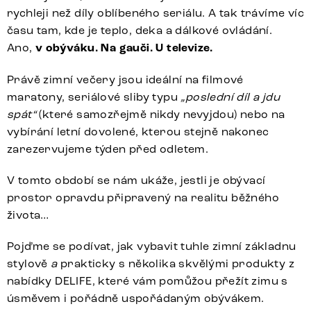
rychleji než díly oblíbeného seriálu. A tak trávíme víc
času tam, kde je teplo, deka a dálkové ovládání.
Ano,
v obýváku. Na gauči. U televize.
Právě zimní večery jsou ideální na filmové
maratony, seriálové sliby typu
„poslední díl a jdu
spát“
(které samozřejmě nikdy nevyjdou) nebo na
vybírání letní dovolené, kterou stejně nakonec
zarezervujeme týden před odletem.
V tomto období se nám ukáže, jestli je obývací
prostor opravdu připravený na realitu běžného
života…
Pojďme se podívat, jak vybavit tuhle zimní základnu
stylově
a
prakticky s několika skvělými produkty z
nabídky
DELIFE
, které vám pomůžou přežít zimu s
úsměvem i pořádně uspořádaným obývákem.