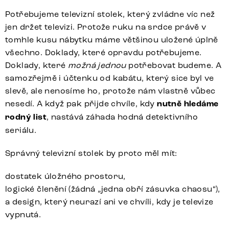
Potřebujeme televizní stolek, který zvládne víc než
jen držet televizi. Protože ruku na srdce právě v
tomhle kusu nábytku máme většinou uložené úplně
všechno. Doklady, které opravdu potřebujeme.
Doklady, které
možná jednou
potřebovat budeme. A
samozřejmě i účtenku od kabátu, který sice byl ve
slevě, ale nenosíme ho, protože nám vlastně vůbec
nesedí. A když pak přijde chvíle, kdy
nutně hledáme
rodný list
, nastává záhada hodná detektivního
seriálu.
Správný televizní stolek by proto měl mít:
dostatek úložného prostoru,
logické členění (žádná „jedna obří zásuvka chaosu“),
a design, který neurazí ani ve chvíli, kdy je televize
vypnutá.