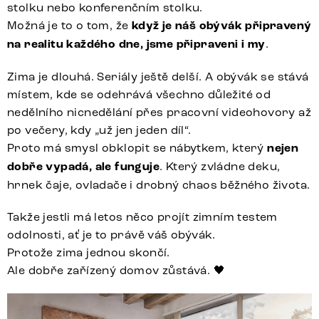
stolku nebo konferenčním stolku.
Možná je to o tom, že
když je náš obývák připravený
na realitu každého dne, jsme připraveni i my
.
Zima je dlouhá. Seriály ještě delší. A obývák se stává
místem, kde se odehrává všechno důležité od
nedělního nicnedělání přes pracovní videohovory až
po večery, kdy „už jen jeden díl“.
Proto má smysl obklopit se nábytkem, který
nejen
dobře vypadá, ale funguje
. Který zvládne deku,
hrnek čaje, ovladače i drobný chaos běžného života.
Takže jestli má letos něco projít zimním testem
odolnosti, ať je to právě váš obývák.
Protože zima jednou skončí.
Ale dobře zařízený domov zůstává. 🖤