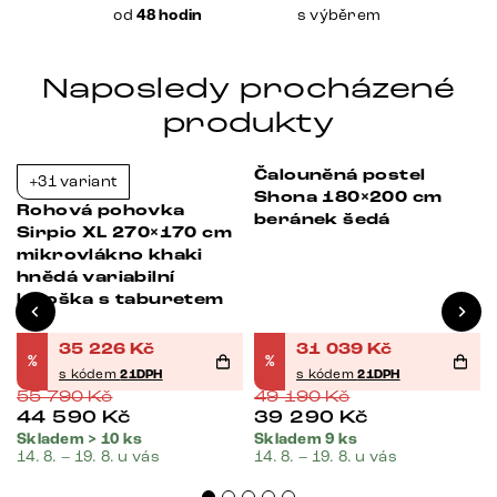
od
48 hodin
s výběrem
Naposledy procházené
produkty
Čalouněná postel
+31 variant
Bestseller
Bestseller
-37%
-37%
Shona 180×200 cm
Rohová pohovka
beránek šedá
4
Sirpio XL 270×170 cm
mikrovlákno khaki
hnědá variabilní
lenoška s taburetem
35 226
Kč
31 039
Kč
%
%
s kódem
21DPH
s kódem
21DPH
55 790
Kč
49 190
Kč
44 590
Kč
39 290
Kč
Skladem > 10 ks
Skladem 9 ks
14. 8. – 19. 8. u vás
14. 8. – 19. 8. u vás