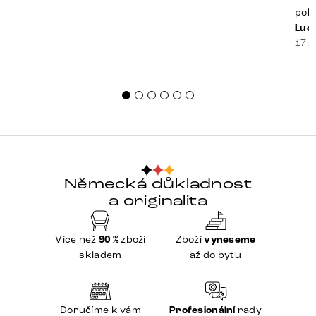
poko
prak
Luci
souč
17. 
nest
sprá
uspo
Německá důkladnost
a originalita
Více než
90 %
zboží
Zboží
vyneseme
skladem
až do bytu
Doručíme k vám
Profesionální
rady