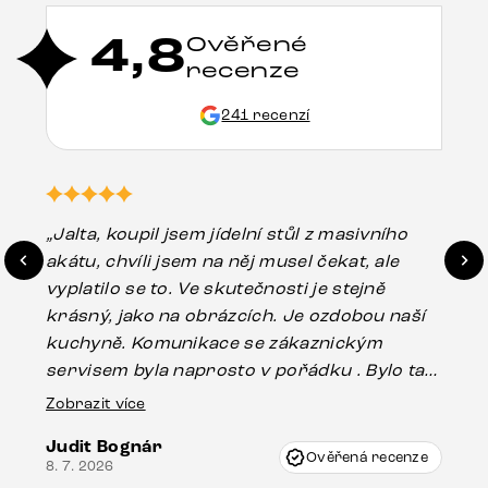
4,8
Ověřené
recenze
241 recenzí
„Jalta, koupil jsem jídelní stůl z masivního
„O
akátu, chvíli jsem na něj musel čekat, ale
in
vyplatilo se to. Ve skutečnosti je stejně
zá
krásný, jako na obrázcích. Je ozdobou naší
ef
kuchyně. Komunikace se zákaznickým
Es
servisem byla naprosto v pořádku . Bylo tam
16.
drobné poškození u nohy stolu, které mohlo
Zobrazit více
vzniknout při přepravě, ale s pomocí pana
Judit Bognár
Vincze mi velmi korektně vyšli vstříc.
Ověřená recenze
8. 7. 2026
Doporučuji produkty Delife všem.“