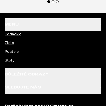
MENU
Sedačky
Židle
Postele
Stoly
DŮLEŽITÉ ODKAZY
SLEDUJTE NÁS