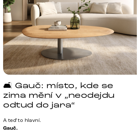
🛋️ Gauč: místo, kde se
zima mění v „neodejdu
odtud do jara“
A teď to hlavní.
Gauč.