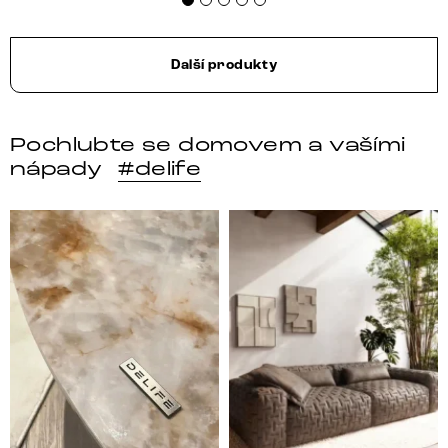
Další produkty
Pochlubte se domovem a vašími
nápady
#delife
DELIFE – Nábytek, který promění dům v domov. Domo
Místo, kam se budeš těšit 