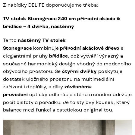
Z nabídky DELIFE doporučujeme třeba:
TV stolek Stonegrace 240 cm přírodní akácie &
břidlice – 4 dvířka, nástěnný
Tento
nástěnný TV stolek
Stonegrace
kombinuje
přírodní akáciové dřevo
s
elegantními pruhy
břidlice
, což vytváří výrazný a
současně harmonický design vhodný do moderního
obývacího prostoru. Se
čtyřmi dvířky
poskytuje
dostatek úložného prostoru na multimediální
zařízení i doplňky, a díky
závěsnému
provedení
opticky odlehčuje stěnu a snadno udržuje
pocit čistoty a pořádku. Je to stylový kousek, který
balance mezi funkcí a estetickou originalitou.