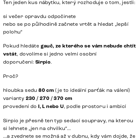
Ten jeden kus nábytku, který rozhoduje o tom, jestli:
si večer opravdu odpočinete
nebo se po půlhodině začnete vrtět a hledat „lepší
polohu“
Pokud hledáte
gauč, ze kterého se vám nebude chtít
vstát
, dovolíme si jedno velmi osobní
doporučení:
Sirpio
.
Proč?
hloubka sedu
80 cm
( je to ideální parťák na válení)
varianty
230 / 270 / 370 cm
provedení do
I, L nebo U
, podle prostoru i ambicí
Sirpio je přesně ten typ sedací soupravy, na kterou
si lehnete „jen na chvilku“…
…a zvednete se možná až v dubnu, kdy vám dojde, že