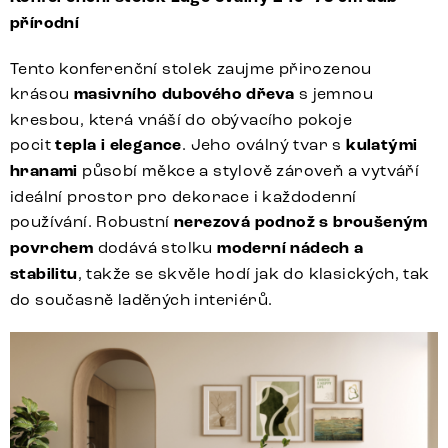
přírodní
Tento konferenční stolek zaujme přirozenou
krásou
masivního dubového dřeva
s jemnou
kresbou, která vnáší do obývacího pokoje
pocit
tepla i elegance
. Jeho oválný tvar s
kulatými
hranami
působí měkce a stylově zároveň a vytváří
ideální prostor pro dekorace i každodenní
používání. Robustní
nerezová podnož s broušeným
povrchem
dodává stolku
moderní nádech a
stabilitu
, takže se skvěle hodí jak do klasických, tak
do současně laděných interiérů.