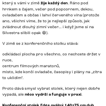
který s vámi v zimě
žije každý den
. Ráno pod
hrnkem s čajem, večer pod popcornem, dekou,
ovladačem a občas i lahví červeného vína (protože
ano, všichni víme, že to je nejlepší způsob, jak
zvládnout dlouhý zimní večer… i když jsme si na
Silvestra slíbili opak 😄).
V zimě se z konferenčního stolku stává:
odkládací plocha pro všechno, co nechcete držet v
ruce,
centrum filmových maratonů,
místo, kde končí ovladače, časopisy i plány na „zítra
to uklidím“.
Proto dává smysl vybrat stolek, který nejen dobře
vypadá, ale
něco vydrží a funguje v praxi
.
Konferenční stolek Edge oválný 140×75 cm dub