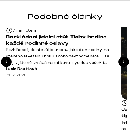
Podobné články
7 min. čtení
Rozkládací jídelní stůl: Tichý hrdina
každé rodinné oslavy
Rozkládací jídelní stůl je trochu jako člen rodiny, na
kterého si většinu roku skoro nevzpomenete. Tiše
stojí v jídelně, zvládá ranní kávu, rychlou večeři i
hromadu dopisů, které je potřeba „někdy vyřídit“. Pak
Lucie Neužilová
ale přijdou Vánoce, narozeniny nebo zpráva: „Stavíme
31. 7. 2026
se jen na chvilku. Bude nás osm.“ A v tu chvíli přichází
jeho chvíle. Z [&hellip;]
Ja
ti
Tele
na k