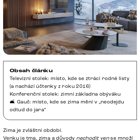
Obsah článku
Televizní stolek: místo, kde se ztrácí rodné listy
(a nachází účtenky z roku 2016)
Konferenční stolek: zimní základna obýváku
🛋️ Gauč: místo, kde se zima mění v „neodejdu
odtud do jara“
Zima je zvláštní období.
Venku je tma, zima a důvody
nechodit ven
se množí