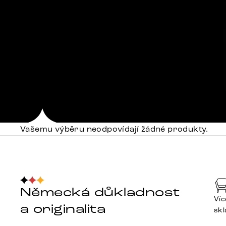
Vašemu výběru neodpovídají žádné produkty.
Německá důkladnost
Víc
a originalita
sk