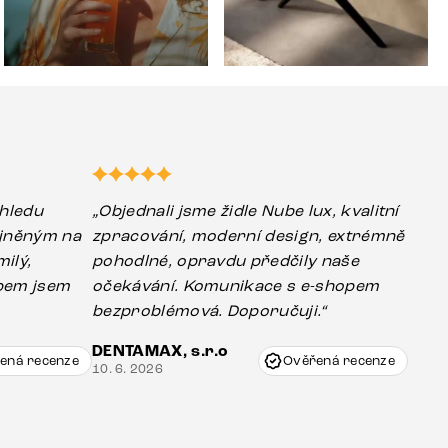
hledu
„Objednali jsme židle Nube lux, kvalitní
ejněným na
zpracování, moderní design, extrémně
ilý,
pohodlné, opravdu předčily naše
upem jsem
očekávání. Komunikace s e-shopem
bezproblémová. Doporučuji.“
DENTAMAX, s.r.o
ená recenze
Ověřená recenze
10. 6. 2026