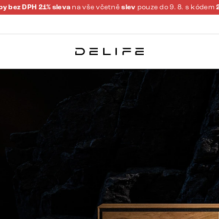
y bez DPH 21% sleva
na vše včetně
slev
pouze do 9. 8. s kódem