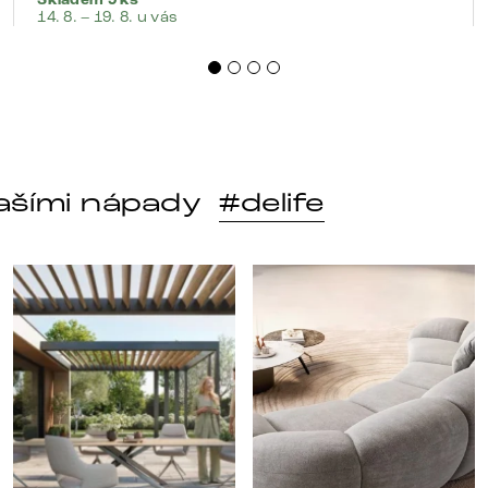
Skladem 9 ks
14. 8. – 19. 8. u vás
ašími nápady
#delife
o
t po každém dni. 🤎 Modulár
Styl, odolnost a společné chvíle pod širým nebem.
Ne každá pohovka je jen m