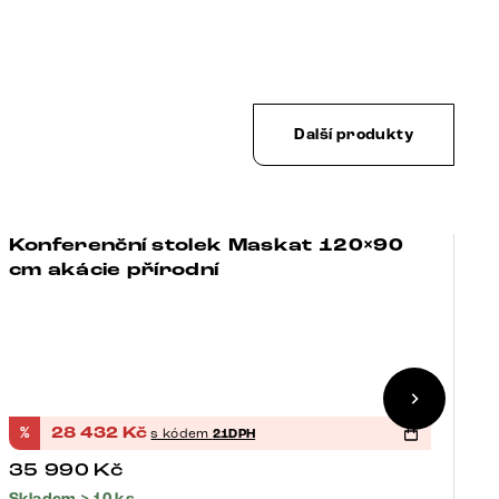
Další produkty
Konferenční stolek Maskat 120×90
+
-21%
cm akácie přírodní
K
1
C
1
%
28 432
Kč
%
s kódem
21DPH
35 990
Kč
1