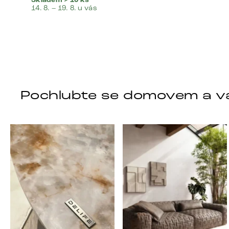
Skladem > 10 ks
14. 8. – 19. 8. u vás
Pochlubte se domovem a v
DELIFE – Nábytek, který promění dům v domov. Dom
Místo, kam se budeš těši