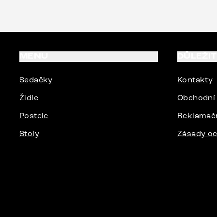
vyšli vstří
Delife všem
MENU
DŮLEŽI
Sedačky
Kontakty
Židle
Obchodní
Postele
Reklamač
Stoly
Zásady oc