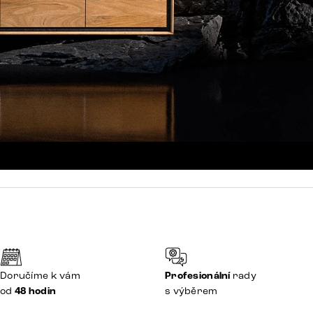
Doručíme k vám
Profesionální
rady
od
48 hodin
s výběrem