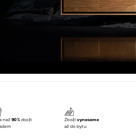
e než
90 %
zboží
Zboží
vyneseme
ladem
až do bytu