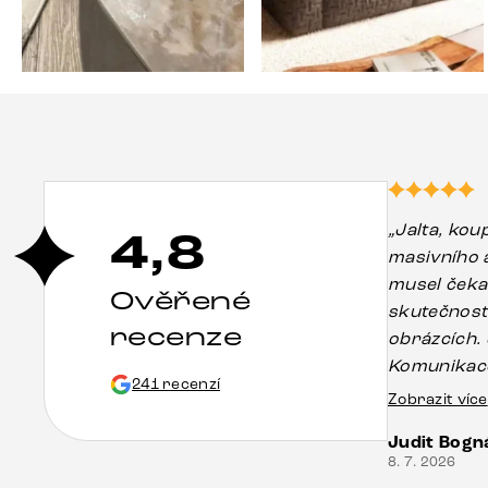
„Jalta, koup
4,8
masivního a
musel čekat,
Ověřené
skutečnosti je
recenze
obrázcích. Je ozdobou naší kuchyně.
Komunikace
241 recenzí
byla napros
Zobrazit více
drobné poš
Judit Bogn
mohlo vznik
8. 7. 2026
pomocí pan