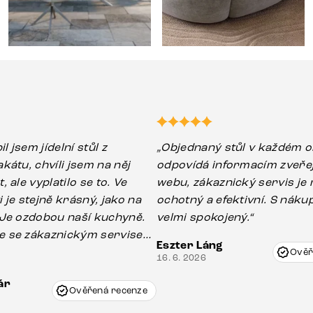
il jsem jídelní stůl z
„Objednaný stůl v každém o
kátu, chvíli jsem na něj
odpovídá informacím zveř
 ale vyplatilo se to. Ve
webu, zákaznický servis je m
 stejně krásný, jako na
ochotný a efektivní. S nák
velmi spokojený.“
 se zákaznickým servisem
Eszter Láng
to v pořádku . Bylo tam
Ověř
16. 6. 2026
kození u nohy stolu, které
ár
nout při přepravě, ale s
Ověřená recenze
a Vincze mi velmi korektně