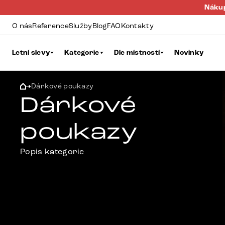
Nákup
O nás
Reference
Služby
Blog
FAQ
Kontakty
Letní slevy
Kategorie
Dle místností
Novinky
Dárkové poukazy
Dárkové
poukazy
Popis kategorie