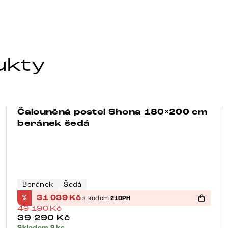
ukty
Čalouněná postel Shona 180×200 cm
Bestseller
-37%
beránek šedá
Beránek
Šedá
%
31 039
Kč
s kódem
21DPH
49 190
Kč
39 290
Kč