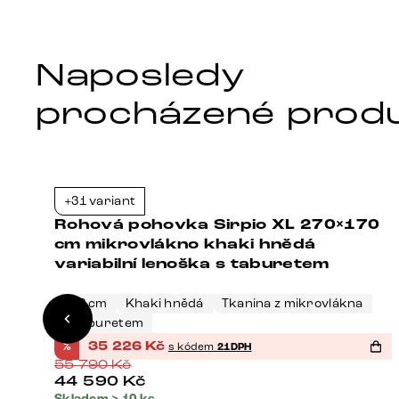
Naposledy
procházené prod
Bestseller
+31 variant
7%
-37%
Rohová pohovka Sirpio XL 270×170
cm mikrovlákno khaki hnědá
variabilní lenoška s taburetem
266 cm
Khaki hnědá
Tkanina z mikrovlákna
S taburetem
%
35 226
Kč
s kódem
21DPH
55 790
Kč
44 590
Kč