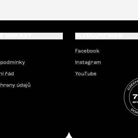
c. Doporučuji produkty
.“
TÉ ODKAZY
SLEDUJTE NÁS
Facebook
 podmínky
Instagram
ní řád
YouTube
hrany údajů