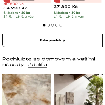
42 890
Kč
37 890
Kč
34 290
Kč
Skladem > 10 ks
Skladem > 10 ks
14. 8. – 19. 8. u vás
14. 8. – 19. 8. u vás
Další produkty
Pochlubte se domovem a vašími
nápady
#delife
DELIFE – Nábytek, který promění dům v domov. Domo
Místo, kam se budeš těšit 