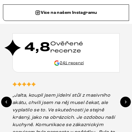
Více na našem Instagramu
4,8
Ověřené
recenze
241 recenzí
„Jalta, koupil jsem jídelní stůl z masivního
„O
akátu, chvíli jsem na něj musel čekat, ale
in
vyplatilo se to. Ve skutečnosti je stejně
zá
krásný, jako na obrázcích. Je ozdobou naší
ef
kuchyně. Komunikace se zákaznickým
Es
servisem byla naprosto v pořádku . Bylo tam