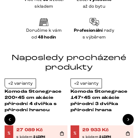
skladem
až do bytu
Doručíme k vám
Profesionální
rady
od
48 hodin
s výběrem
Naposledy procházené
produkty
+2 varianty
+2 varianty
Bestseller
-37%
-21%
Komoda Stonegrace
Komoda Stonegrace
200×45 cm akácie
147×45 cm akácie
přírodní 4 dvířka s
přírodní 3 dvířka
přírodní hranou
přírodní hrana
27 089
Kč
29 933
Kč
%
%
s kódem
21DPH
s kódem
21DPH