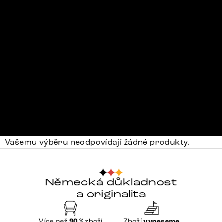
Vašemu výběru neodpovídají žádné produkty.
Německá důkladnost
a originalita
Více než
90 %
zboží
Zboží
vyneseme