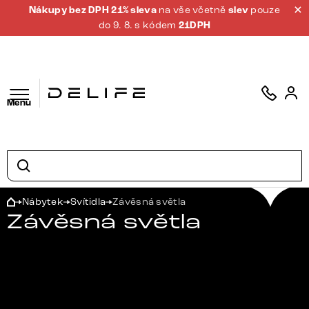
Nákupy bez DPH 21% sleva
na vše včetně
slev
pouze
do 9. 8. s kódem
21DPH
Menu
Nábytek
Svítidla
Závěsná světla
Závěsná světla