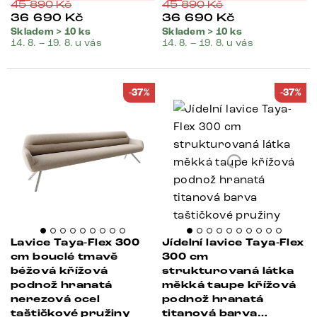
45 890
Kč
45 890
Kč
36 690
Kč
36 690
Kč
Skladem > 10 ks
Skladem > 10 ks
14. 8. – 19. 8. u vás
14. 8. – 19. 8. u vás
-37%
-37%
Lavice Taya-Flex 300
Jídelní lavice Taya-Flex
cm bouclé tmavě
300 cm
béžová křížová
strukturovaná látka
podnož hranatá
měkká taupe křížová
nerezová ocel
podnož hranatá
taštičkové pružiny
titanová barva