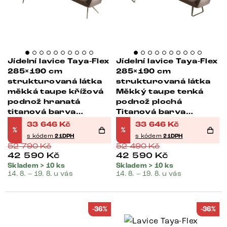
Jídelní lavice Taya-Flex
Jídelní lavice Taya-Flex
285×190 cm
285×190 cm
strukturovaná látka
strukturovaná látka
měkká taupe křížová
Měkký taupe tenká
podnož hranatá
podnož plochá
titanová barva
Titanová barva
taštičkové pružiny
taštičkové pružiny
33 646
Kč
33 646
Kč
%
%
pravá
pravá
s kódem
21DPH
s kódem
21DPH
52 790
Kč
52 490
Kč
42 590
Kč
42 590
Kč
Skladem > 10 ks
Skladem > 10 ks
14. 8. – 19. 8. u vás
14. 8. – 19. 8. u vás
-36%
-36%