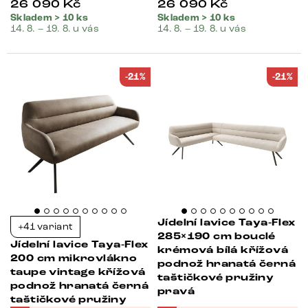
26 090
Kč
26 090
Kč
Skladem > 10 ks
Skladem > 10 ks
14. 8. – 19. 8. u vás
14. 8. – 19. 8. u vás
-21%
-21%
Jídelní lavice Taya-Flex
+41 variant
285×190 cm bouclé
Jídelní lavice Taya-Flex
krémová bílá křížová
200 cm mikrovlákno
podnož hranatá černá
taupe vintage křížová
taštičkové pružiny
podnož hranatá černá
pravá
taštičkové pružiny