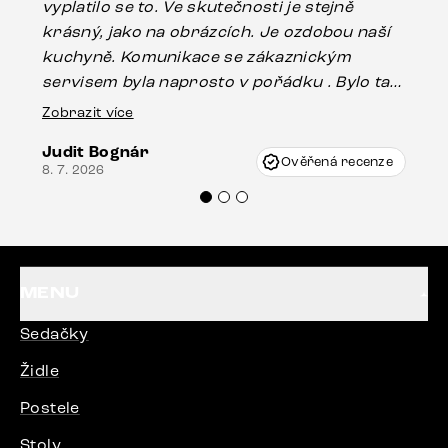
vyplatilo se to. Ve skutečnosti je stejně
zá
krásný, jako na obrázcích. Je ozdobou naší
ef
kuchyně. Komunikace se zákaznickým
Es
servisem byla naprosto v pořádku . Bylo tam
16.
drobné poškození u nohy stolu, které mohlo
Zobrazit více
vzniknout při přepravě, ale s pomocí pana
Judit Bognár
Vincze mi velmi korektně vyšli vstříc.
Ověřená recenze
8. 7. 2026
Doporučuji produkty Delife všem.“
MENU
Sedačky
Židle
Postele
Stoly