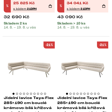
25 825
Kč
34 041
Kč
%
%
s kódem
21DPH
s kódem
21DPH
32 690
Kč
43 090
Kč
Skladem 2 ks
Skladem > 10 ks
14. 8. – 19. 8. u vás
14. 8. – 19. 8. u vás
-21%
-21%
Jídelní lavice Taya-Flex
Jídelní lavice Taya-Flex
285×190 cm bouclé
285×190 cm bouclé
krémovo-bílá křížová
krémová bílá křížová