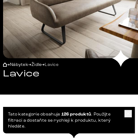
Nábytek
Židle
Lavice
Lavice
Tato kategorie obsahuje
126 produktů
. Použijte
filtraci a dostaňte se rychleji k produktu, který
hledáte.