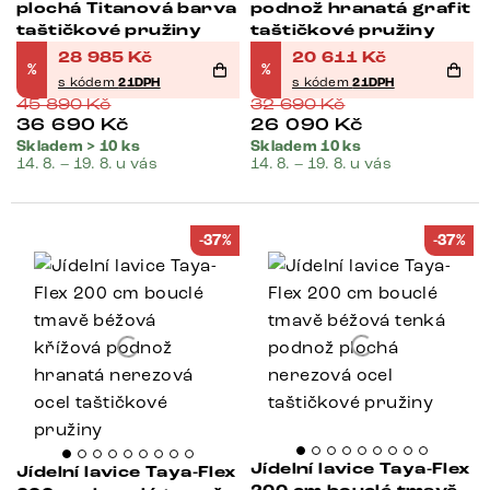
plochá Titanová barva
podnož hranatá grafit
taštičkové pružiny
taštičkové pružiny
28 985
Kč
20 611
Kč
%
%
s kódem
21DPH
s kódem
21DPH
45 890
Kč
32 690
Kč
36 690
Kč
26 090
Kč
Skladem > 10 ks
Skladem 10 ks
14. 8. – 19. 8. u vás
14. 8. – 19. 8. u vás
-37%
-37%
Jídelní lavice Taya-Flex
Jídelní lavice Taya-Flex