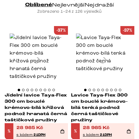
Oblíbené
Nejlevnější
Nejdražší
Zobrazeno 1–24 z 126 výsledků
-37%
-37%
Jídelní lavice Taya-Flex
Lavice Taya-Flex 300
300 cm bouclé
cm bouclé krémovo-
krémovo-bílá křížová
bílá tenká podnož
podnož hranatá černá
černá taštičkové
taštičkové pružiny
pružiny
28 985
Kč
28 985
Kč
%
%
s kódem
21DPH
s kódem
21DPH