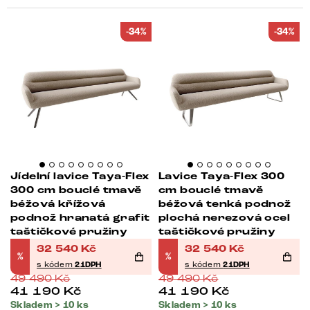
-34%
-34%
Jídelní lavice Taya-Flex
Lavice Taya-Flex 300
300 cm bouclé tmavě
cm bouclé tmavě
béžová křížová
béžová tenká podnož
podnož hranatá grafit
plochá nerezová ocel
taštičkové pružiny
taštičkové pružiny
32 540
Kč
32 540
Kč
%
%
s kódem
21DPH
s kódem
21DPH
49 490
Kč
49 490
Kč
41 190
Kč
41 190
Kč
Skladem > 10 ks
Skladem > 10 ks