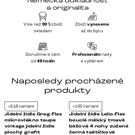
Německá důkladnost
a originalita
Více než
90 %
zboží
Zboží
vyneseme
skladem
až do bytu
Doručíme k vám
Profesionální
rady
od
48 hodin
s výběrem
Naposledy procházené
produkty
+218 variant
+100 variant
-34%
-21%
Jídelní židle Greg-Flex
Jídelní židle Lelio-Flex
mikrovlákno taupe
bouclé měkký tmavě
vintage jídelní židle
béžová 4 nohy zúžené
plochý grafit
černá taštičkové