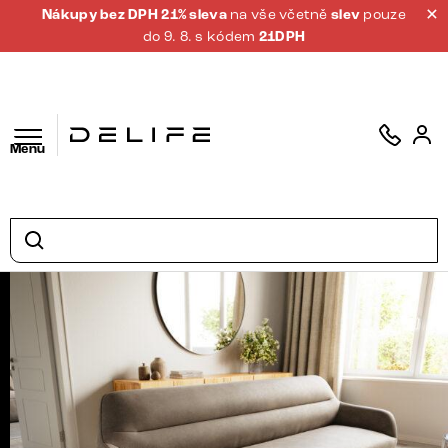
Nákupy bez DPH 21% sleva
na vše včetně
slev
pouze
do 9. 8. s kódem
21DPH
Menu