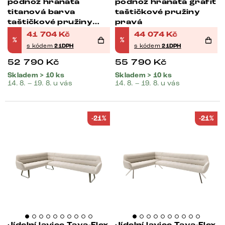
podnož hranatá
podnož hranatá grafit
titanová barva
taštičkové pružiny
taštičkové pružiny
pravá
pravá
41 704
Kč
44 074
Kč
%
%
s kódem
21DPH
s kódem
21DPH
52 790
Kč
55 790
Kč
Skladem > 10 ks
Skladem > 10 ks
14. 8. – 19. 8. u vás
14. 8. – 19. 8. u vás
-21%
-21%
Jídelní lavice Taya-Flex
Jídelní lavice Taya-Flex