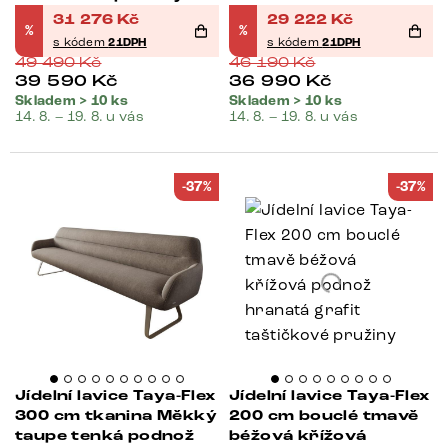
taštičkové pružiny
31 276
Kč
29 222
Kč
%
%
s kódem
21DPH
s kódem
21DPH
49 490
Kč
46 190
Kč
39 590
Kč
36 990
Kč
Skladem > 10 ks
Skladem > 10 ks
14. 8. – 19. 8. u vás
14. 8. – 19. 8. u vás
-37%
-37%
Jídelní lavice Taya-Flex
Jídelní lavice Taya-Flex
300 cm tkanina Měkký
200 cm bouclé tmavě
taupe tenká podnož
béžová křížová