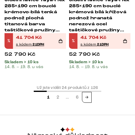
285×190 cm bouclé
285×190 cm bouclé
krémovo-bílá tenká
krémová bílá křížová
podnož plochá
podnož hranatá
titanová barva
nerezová ocel
taštičkové pružiny
taštičkové pružiny
pravá
pravá
41 704
Kč
41 704
Kč
%
%
s kódem
21DPH
s kódem
21DPH
52 790
Kč
52 790
Kč
Skladem > 10 ks
Skladem > 10 ks
14. 8. – 19. 8. u vás
14. 8. – 19. 8. u vás
Už jste viděli
24
produktů z
126
1
2
…
6
→