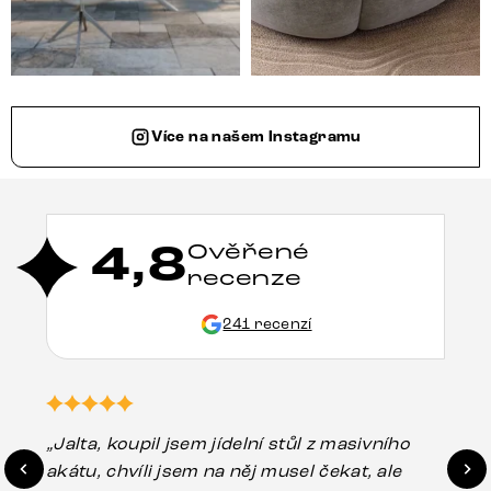
Více na našem Instagramu
4,8
Ověřené
recenze
241 recenzí
„Jalta, koupil jsem jídelní stůl z masivního
„O
akátu, chvíli jsem na něj musel čekat, ale
in