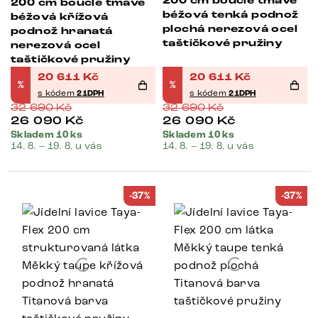
200 cm bouclé tmavě
200 cm bouclé tmavě
béžová tenká podnož
béžová křížová
plochá nerezová ocel
podnož hranatá
taštičkové pružiny
nerezová ocel
taštičkové pružiny
20 611
Kč
20 611
Kč
%
%
s kódem
21DPH
s kódem
21DPH
32 690
Kč
32 690
Kč
26 090
Kč
26 090
Kč
Skladem 10 ks
Skladem 10 ks
14. 8. – 19. 8. u vás
14. 8. – 19. 8. u vás
-37%
-37%