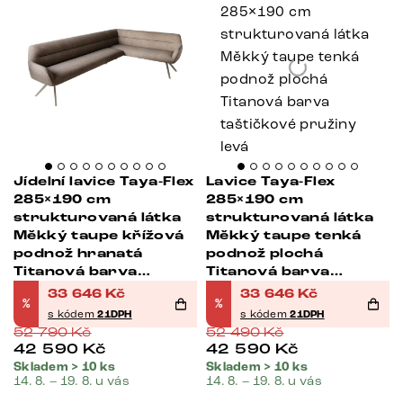
Jídelní lavice Taya-Flex
Lavice Taya-Flex
285×190 cm
285×190 cm
strukturovaná látka
strukturovaná látka
Měkký taupe křížová
Měkký taupe tenká
podnož hranatá
podnož plochá
Titanová barva
Titanová barva
taštičkové pružiny
taštičkové pružiny
33 646
Kč
33 646
Kč
%
%
levá
levá
s kódem
21DPH
s kódem
21DPH
52 790
Kč
52 490
Kč
42 590
Kč
42 590
Kč
Skladem > 10 ks
Skladem > 10 ks
14. 8. – 19. 8. u vás
14. 8. – 19. 8. u vás