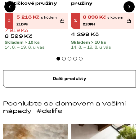
taštičkové pružiny
pružiny
5 213
Kč
3 396
Kč
s kódem
s kódem
%
%
21DPH
21DPH
7 919
Kč
4 299
Kč
6 599
Kč
Skladem > 10 ks
Skladem > 10 ks
14. 8. – 19. 8. u vás
14. 8. – 19. 8. u vás
Další produkty
Pochlubte se domovem a vašími
nápady
#delife
DELIFE – Nábytek, který promění dům v domov. Domo
Místo, kam se budeš těšit 