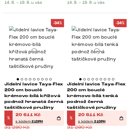
14. 8. – 19. 8. u vás
14. 8. – 19. 8. u vás
-34%
-34%
Jídelní lavice Taya-Flex
Jídelní lavice Taya-Flex
200 cm bouclé
200 cm bouclé
krémovo-bílá křížová
krémovo-bílá tenká
podnož hranatá černá
podnož černá
taštičkové pružiny
taštičkové pružiny
20 611
Kč
20 611
Kč
%
%
s kódem
21DPH
s kódem
21DPH
31 290
Kč
31 290
Kč