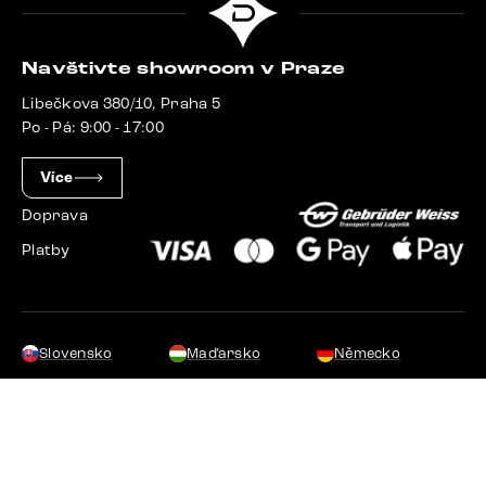
Navštivte showroom v Praze
Libečkova 380/10, Praha 5
Po - Pá: 9:00 - 17:00
Více
Doprava
Platby
Slovensko
Maďarsko
Německo
Švýcarsko
Francie
Polsko
Nizozemsko
© 2023 - 2026 Delife.cz. Všechna práva vyhrazena.