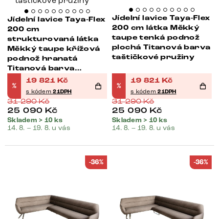
Jídelní lavice Taya-Flex
Jídelní lavice Taya-Flex
200 cm látka Měkký
200 cm
taupe tenká podnož
strukturovaná látka
plochá Titanová barva
Měkký taupe křížová
taštičkové pružiny
podnož hranatá
Titanová barva
taštičkové pružiny
19 821
Kč
19 821
Kč
%
%
s kódem
21DPH
s kódem
21DPH
31 290
Kč
31 290
Kč
25 090
Kč
25 090
Kč
Skladem > 10 ks
Skladem > 10 ks
14. 8. – 19. 8. u vás
14. 8. – 19. 8. u vás
-36%
-36%