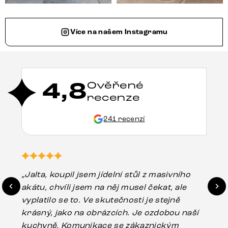
Více na našem Instagramu
4,8
Ověřené
recenze
241 recenzí
„Jalta, koupil jsem jídelní stůl z masivního
„O
akátu, chvíli jsem na něj musel čekat, ale
in
vyplatilo se to. Ve skutečnosti je stejně
zá
krásný, jako na obrázcích. Je ozdobou naší
ef
kuchyně. Komunikace se zákaznickým