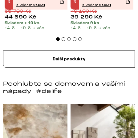
%
%
s kódem
21DPH
s kódem
21DPH
55 790
Kč
49 190
Kč
44 590
Kč
39 290
Kč
Skladem > 10 ks
Skladem 9 ks
14. 8. – 19. 8. u vás
14. 8. – 19. 8. u vás
Další produkty
Pochlubte se domovem a vašími
nápady
#delife
DELIFE – Nábytek, který promění dům v domov. Domo
Místo, kam se budeš těšit 