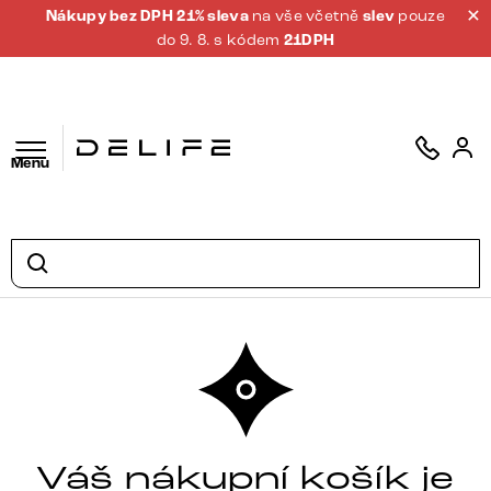
Nákupy bez DPH 21% sleva
na vše včetně
slev
pouze
do 9. 8. s kódem
21DPH
Menu
Váš nákupní košík je