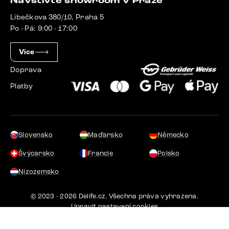
Navštivte showroom v Praze
Libečkova 380/10, Praha 5
Po - Pá: 9:00 - 17:00
Více
Doprava
Platby
Slovensko
Maďarsko
Německo
Švýcarsko
Francie
Polsko
Nizozemsko
© 2023 - 2026 Delife.cz. Všechna práva vyhrazena.
Upravit nastavení cookies