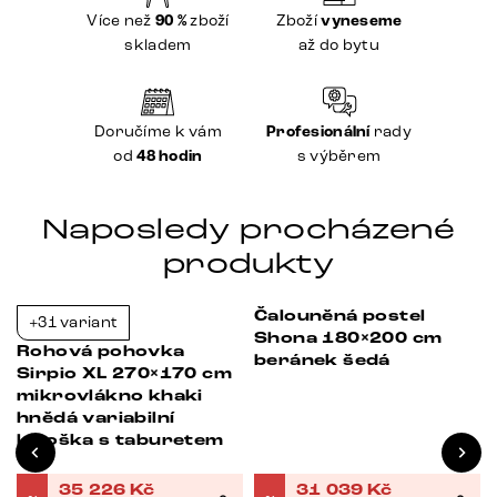
Více než
90 %
zboží
Zboží
vyneseme
skladem
až do bytu
Doručíme k vám
Profesionální
rady
od
48 hodin
s výběrem
Naposledy procházené
produkty
Čalouněná postel
+31 variant
Bestseller
Bestseller
-37%
-37%
Shona 180×200 cm
Rohová pohovka
beránek šedá
4
Sirpio XL 270×170 cm
mikrovlákno khaki
hnědá variabilní
lenoška s taburetem
35 226
Kč
31 039
Kč