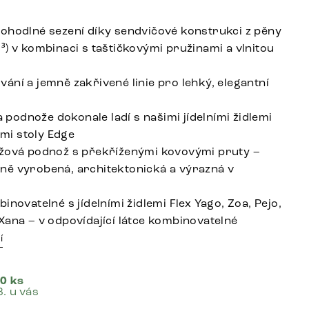
ohodlné sezení díky sendvičové konstrukci z pěny
³) v kombinaci s taštičkovými pružinami a vlnitou
ání a jemně zakřivené linie pro lehký, elegantní
 a podnože dokonale ladí s našimi jídelními židlemi
ními stoly Edge
žová podnož s překříženými kovovými pruty –
ě vyrobená, architektonická a výrazná v
inovatelné s jídelními židlemi Flex Yago, Zoa, Pejo,
Xana – v odpovídající látce kombinovatelné
í
0 ks
8. u vás