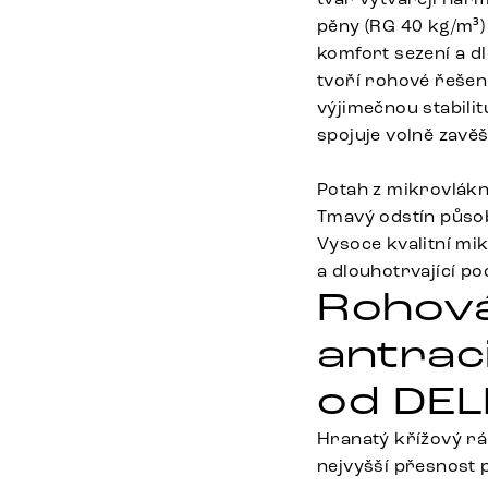
pěny (RG 40 kg/m³)
komfort sezení a d
tvoří rohové řešen
výjimečnou stabilit
spojuje volně zavěš
Potah z mikrovlákn
Tmavý odstín působí
Vysoce kvalitní mi
a dlouhotrvající poc
Rohová
antrac
od DEL
Hranatý křížový rá
nejvyšší přesnost p