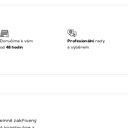
Doručíme k vám
Profesionální
rady
od
48 hodin
s výběrem
 jemně zakřivený
vá konstrukce z