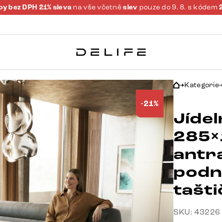
y bez DPH 21% sleva
na vše včetně
slev
pouze do 9. 8. s kódem
Kategorie
-21%
Jídel
285×
antra
podn
tašt
SKU: 43226