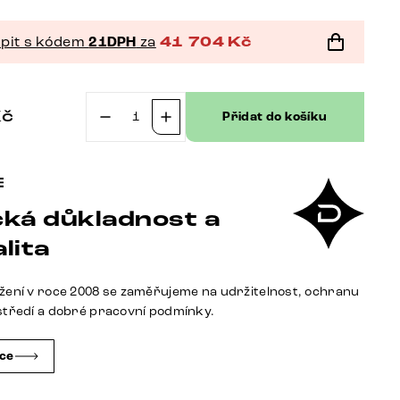
pit s kódem
21DPH
za
41 704
Kč
Kč
Přidat do košíku
Jídelní
lavice
Taya-
Flex
ká důkladnost a
285×190
cm
lita
mikrovlákno
antracit
žení v roce 2008 se zaměřujeme na udržitelnost, ochranu
vintage
středí a dobré pracovní podmínky.
křížová
podnož
čce
hranatá
černá