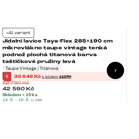
+41 variant
+
-36%
Jídelní lavice Taya-Flex 285×190 cm
J
mikrovlákno taupe vintage tenká
m
podnož plochá titanová barva
p
taštičkové pružiny levá
t
Taupe Vintage / Titánová
T
%
33 646
Kč
%
s kódem
21DPH
52 790
Kč
5
42 590
Kč
Skladem > 10 ks
Sk
14. 8. – 19. 8. u vás
14.