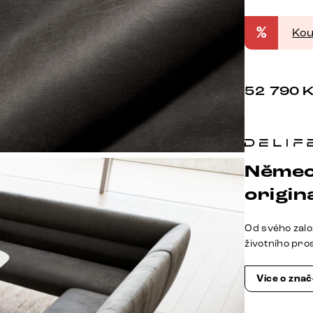
%
Kou
52 790
Němec
origina
Od svého zalo
životního pro
Více o zna