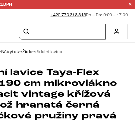
21DPH
+420 770 313 313
Po – Pá: 9:00 – 17:00
Nábytek
Židle
Jídelní lavice
ní lavice Taya-Flex
190 cm mikrovlákno
cit vintage křížová
ož hranatá černá
ičkové pružiny pravá