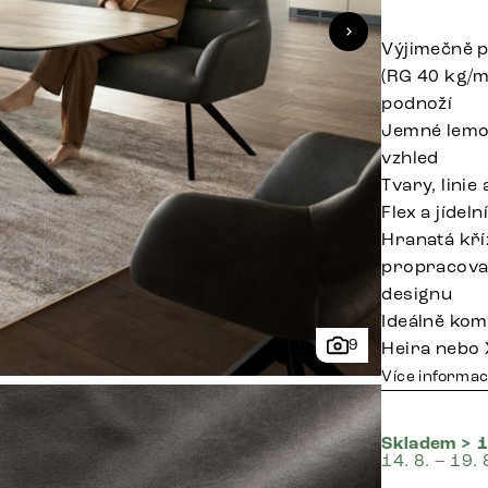
Výjimečně p
(RG 40 kg/m
podnoží
Jemné lemov
vzhled
Tvary, linie
Flex a jídel
Hranatá kří
propracovan
designu
Ideálně komb
9
Heira nebo 
Více informac
Skladem > 1
14. 8. – 19. 