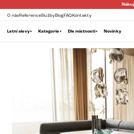
Nákup
O nás
Reference
Služby
Blog
FAQ
Kontakty
Letní slevy
Kategorie
Dle místností
Novinky