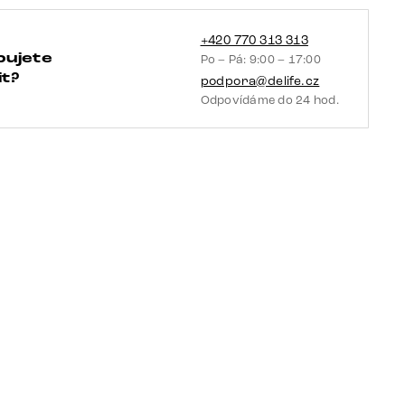
taštičkové
pružiny
+420 770 313 313
bujete
Po – Pá: 9:00 – 17:00
pravá
t?
podpora@delife.cz
množství
Odpovídáme do 24 hod.