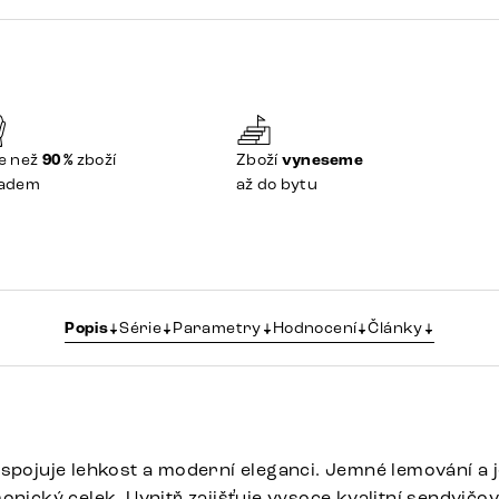
e než
90 %
zboží
Zboží
vyneseme
ladem
až do bytu
Popis
Série
Parametry
Hodnocení
Články
 spojuje lehkost a moderní eleganci. Jemné lemování a
onický celek. Uvnitř zajišťuje vysoce kvalitní sendvičo