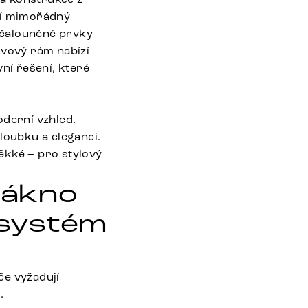
ží mimořádný
 čalouněné prvky
ovový rám nabízí
ní řešení, které
oderní vzhled.
loubku a eleganci.
ěkké – pro stylový
lákno
 systém
če vyžadují
.