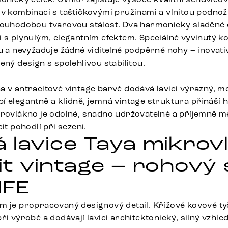
 v kombinaci s taštičkovými pružinami a vlnitou podno
louhodobou tvarovou stálost. Dva harmonicky sladěné
í s plynulým, elegantním efektem. Speciálně vyvinutý k
u a nevyžaduje žádné viditelné podpěrné nohy – inovativ
ený design s spolehlivou stabilitou.
a v antracitové vintage barvě dodává lavici výrazný, m
 elegantně a klidně, jemná vintage struktura přináší h
krovlákno je odolné, snadno udržovatelné a příjemně m
it pohodlí při sezení.
 lavice Taya mikrov
it vintage – rohový
IFE
m je propracovaný designový detail. Křížové kovové ty
ři výrobě a dodávají lavici architektonický, silný vzhled