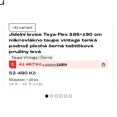
u
+41 variant
-21%
Jídelní lavice Taya-Flex 285×190 cm
mikrovlákno taupe vintage tenká
podnož plochá černá taštičkové
pružiny levá
Taupe Vintage / Černá
%
41 467
Kč
s kódem
21DPH
52 490
Kč
Skladem > 10 ks
14. 8. – 19. 8. u vás