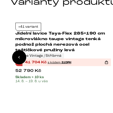
Varianty produkt
+41 variant
6%
-21%
Jídelní lavice Taya-Flex 285×190 cm
mikrovlákno taupe vintage tenká
podnož plochá nerezová ocel
taštičkové pružiny levá
Taupe Vintage / Stříbrná
%
41 704
Kč
s kódem
21DPH
52 790
Kč
Skladem > 10 ks
14. 8. – 19. 8. u vás