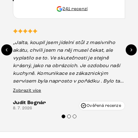
241 recenzí
„Jalta, koupil jsem jídelní stůl z masivního
„O
akátu, chvíli jsem na něj musel čekat, ale
in
vyplatilo se to. Ve skutečnosti je stejně
zá
krásný, jako na obrázcích. Je ozdobou naší
ef
kuchyně. Komunikace se zákaznickým
Es
servisem byla naprosto v pořádku . Bylo tam
16.
drobné poškození u nohy stolu, které mohlo
Zobrazit více
vzniknout při přepravě, ale s pomocí pana
Judit Bognár
Vincze mi velmi korektně vyšli vstříc.
Ověřená recenze
8. 7. 2026
Doporučuji produkty Delife všem.“