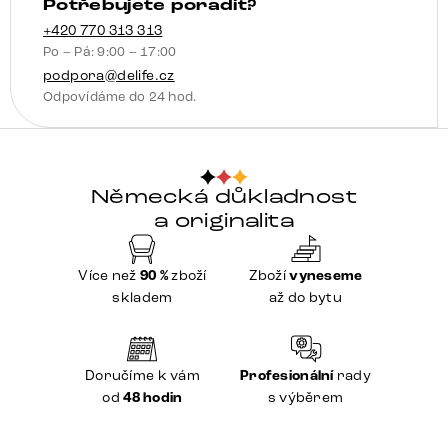
Potřebujete poradit?
+420 770 313 313
Po – Pá: 9:00 – 17:00
podpora@delife.cz
Odpovídáme do 24 hod.
Německá důkladnost
a originalita
Více než
90 %
zboží
Zboží
vyneseme
skladem
až do bytu
Doručíme k vám
Profesionální
rady
od
48 hodin
s výběrem