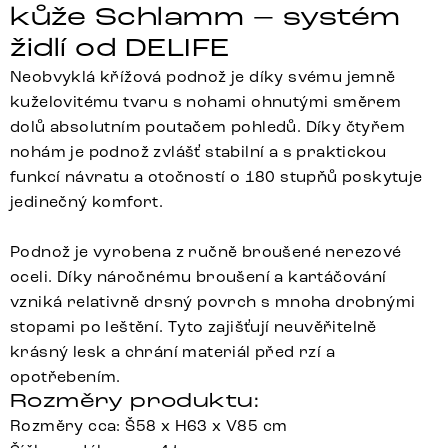
kůže Schlamm – systém
židlí od DELIFE
Neobvyklá křížová podnož je díky svému jemně
kuželovitému tvaru s nohami ohnutými směrem
dolů absolutním poutačem pohledů. Díky čtyřem
nohám je podnož zvlášť stabilní a s praktickou
funkcí návratu a otočností o 180 stupňů poskytuje
jedinečný komfort.
Podnož je vyrobena z ručně broušené nerezové
oceli. Díky náročnému broušení a kartáčování
vzniká relativně drsný povrch s mnoha drobnými
stopami po leštění. Tyto zajišťují neuvěřitelně
krásný lesk a chrání materiál před rzí a
opotřebením.
Rozměry produktu:
Rozměry cca: Š58 x H63 x V85 cm