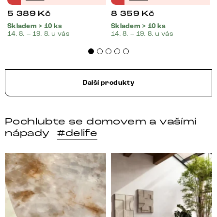
5 389
Kč
8 359
Kč
Skladem > 10 ks
Skladem > 10 ks
14. 8. – 19. 8. u vás
14. 8. – 19. 8. u vás
Další produkty
Pochlubte se domovem a vašími
nápady
#delife
DELIFE – Nábytek, který promění dům v domov. Domo
Místo, kam se budeš těšit 