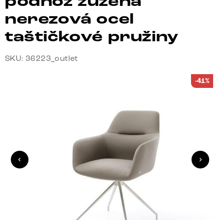
podnož zúžená
nerezová ocel
taštičkové pružiny
SKU: 36223_outlet
-41%