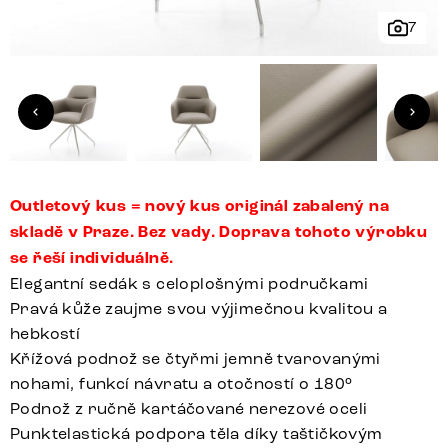
7
Outletový kus = nový kus originál zabalený na
skladě v Praze. Bez vady. Doprava tohoto výrobku
se řeší individuálně.
Elegantní sedák s celoplošnými područkami
Pravá kůže zaujme svou výjimečnou kvalitou a
hebkostí
Křížová podnož se čtyřmi jemně tvarovanými
nohami, funkcí návratu a otočností o 180°
Podnož z ručně kartáčované nerezové oceli
Punktelastická podpora těla díky taštičkovým