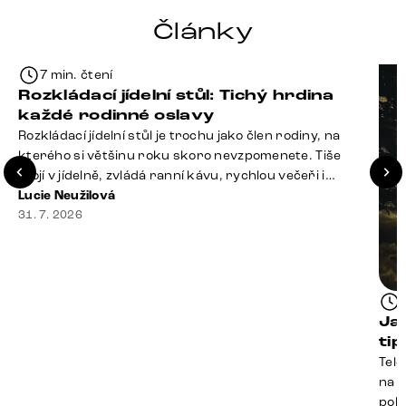
Články
7 min. čtení
Rozkládací jídelní stůl: Tichý hrdina
každé rodinné oslavy
Rozkládací jídelní stůl je trochu jako člen rodiny, na
kterého si většinu roku skoro nevzpomenete. Tiše
stojí v jídelně, zvládá ranní kávu, rychlou večeři i
hromadu dopisů, které je potřeba „někdy vyřídit“. Pak
Lucie Neužilová
ale přijdou Vánoce, narozeniny nebo zpráva: „Stavíme
31. 7. 2026
se jen na chvilku. Bude nás osm.“ A v tu chvíli přichází
jeho chvíle. Z [&hellip;]
Ja
ti
Tele
na k
poko