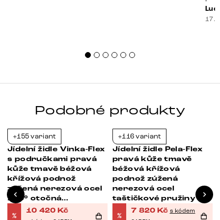
prak
Luci
souč
17. 
nest
sprá
uspo
Podobné produkty
+155 variant
+116 variant
-21%
-21%
Jídelní židle Vinka-Flex
Jídelní židle Pela-Flex
s područkami pravá
pravá kůže tmavě
kůže tmavě béžová
béžová křížová
křížová podnož
podnož zúžená
zúžená nerezová ocel
nerezová ocel
180° otočná
taštičkové pružiny
taštičkové pružiny
10 420
Kč
7 820
Kč
s kódem
%
%