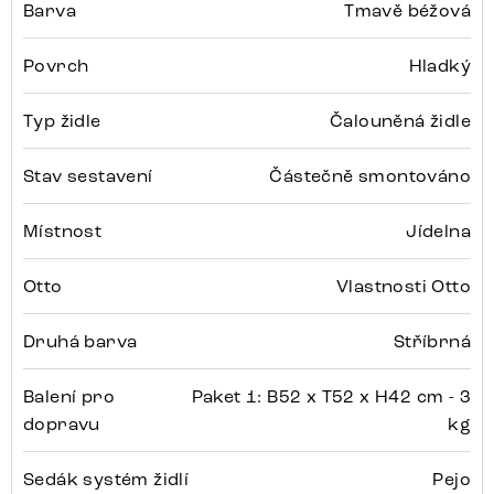
Barva
Tmavě béžová
Povrch
Hladký
Typ židle
Čalouněná židle
Stav sestavení
Částečně smontováno
Místnost
Jídelna
Otto
Vlastnosti Otto
Druhá barva
Stříbrná
Balení pro
Paket 1: B52 x T52 x H42 cm - 3
dopravu
kg
Sedák systém židlí
Pejo