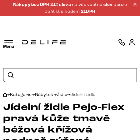
Nákupy bez DPH 21% sleva
na vše včetně
slev
pouze
do 9. 8. s kódem
21DPH
Menu
Kategorie
Nábytek
Židle
Jídelní židle
Jídelní židle Pejo-Flex
pravá kůže tmavě
béžová křížová