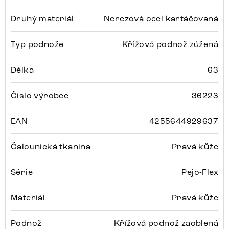
Druhý materiál
Nerezová ocel kartáčovaná
Typ podnože
Křížová podnož zúžená
Délka
63
Číslo výrobce
36223
EAN
4255644929637
Čalounická tkanina
Pravá kůže
Série
Pejo-Flex
Materiál
Pravá kůže
Podnož
Křížová podnož zaoblená