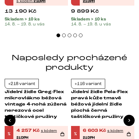
s kódem
21DPH
21DPH
13 190
Kč
9 899
Kč
Skladem > 10 ks
Skladem > 10 ks
14. 8. – 19. 8. u vás
14. 8. – 19. 8. u vás
Naposledy procházené
produkty
+218 variant
+116 variant
-21%
-21%
Jídelní židle Greg-Flex
Jídelní židle Pela-Flex
mikrovlákno béžová
pravá kůže tmavě
vintage 4-nohá zúžená
béžová jídelní židle
nerezová ocel
plochá černá
taštičkové pružiny
taštičkové pružiny
4 257
Kč
6 603
Kč
s kódem
s kódem
%
%
21DPH
21DPH