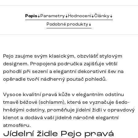
Popis
Parametry
Hodnocení
Články
Podobné produkty
Pejo zaujme svým klasickým, obzvlášť stylovým
designem. Propojená područka zajišťuje větší
pohodlí při sezení a elegantní dekorativní šev na
opěradle tvoří nádherný poutač pohledů.
Vysoce kvalitní pravá kůže v elegantním odstínu
tmavě béžové (schlamm), která se vyznačuje šedo-
hnědými odstíny, proměňuje jídelní židli v opravdový
klenot a dodává vaší jídelně náročně elegantní
atmosféru.
Jídelní židle Pejo pravá