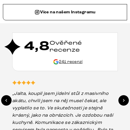
Více na našem Instagramu
4,8
Ověřené
recenze
241 recenzí
„Jalta, koupil jsem jídelní stůl z masivního
„O
akátu, chvíli jsem na něj musel čekat, ale
in
vyplatilo se to. Ve skutečnosti je stejně
zá
krásný, jako na obrázcích. Je ozdobou naší
ef
kuchyně. Komunikace se zákaznickým
Es
servisem byla naprosto v pořádku . Bylo tam