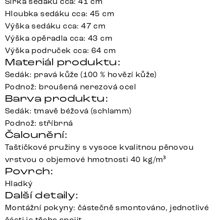
Šířka sedáku cca: 41 cm
Hloubka sedáku cca: 45 cm
Výška sedáku cca: 47 cm
Výška opěradla cca: 43 cm
Výška područek cca: 64 cm
Materiál produktu:
Sedák: pravá kůže (100 % hovězí kůže)
Podnož: broušená nerezová ocel
Barva produktu:
Sedák: tmavě béžová (schlamm)
Podnož: stříbrná
Čalounění:
Taštičkové pružiny s vysoce kvalitnou pěnovou
vrstvou o objemové hmotnosti 40 kg/m³
Povrch:
Hladký
Další detaily:
Montážní pokyny: částečně smontováno, jednotlivé
části je třeba spojit