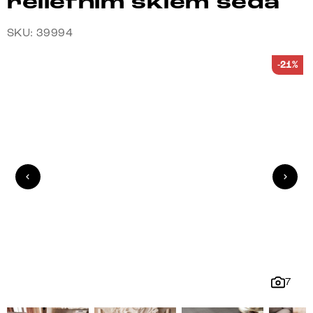
reliéfním sklem šedá
SKU: 39994
-21%
7