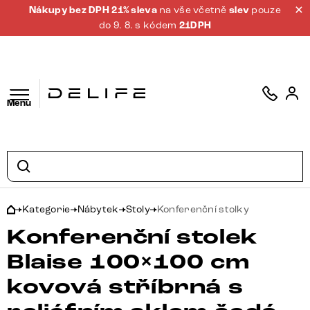
Nákupy bez DPH 21% sleva
na vše včetně
slev
pouze
do 9. 8. s kódem
21DPH
Menu
Kategorie
Nábytek
Stoly
Konferenční stolky
Konferenční stolek
Blaise 100×100 cm
kovová stříbrná s