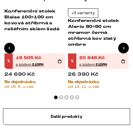
Konferenční stolek
+3 varianty
-21%
-21%
Blaise 100×100 cm
Konferenční stolek
kovová stříbrná s
Alerio 90×90 cm
reliéfním sklem šedá
mramor černá
stříbrná kov zlatý
ombre
19 505
Kč
20 848
Kč
%
%
s kódem
21DPH
s kódem
21DPH
24 690
Kč
26 390
Kč
Na objednávku
Na objednávku
od 18. 9. u vás
od 14. 11. u vás
Další produkty