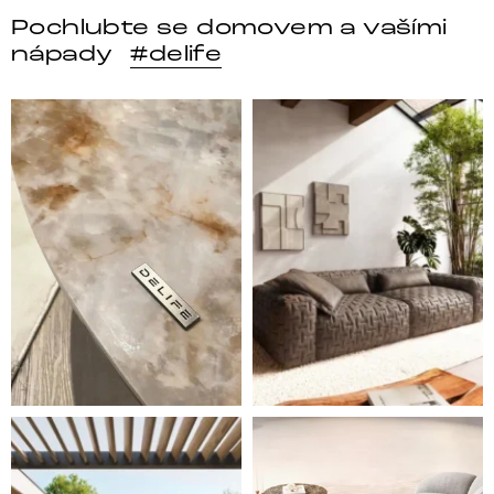
Pochlubte se domovem a vašími
nápady
#delife
DELIFE – Nábytek, který promění dům v domov. Domo
Místo, kam se budeš těšit 
Styl, odolnost a společné chvíle pod širým nebem.
Ne každá pohovka je jen mí