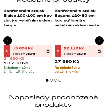
Konferenční stolek
Konferenční stolek
-37%
-21%
Blaise 100×100 cm kov
Sagana 120×80 cm
zlatý s reliéfním sklem
kov stříbrná s
taupe
reliéfním sklem šedá
15 634
Kč
22 112
Kč
%
%
s kódem
21DPH
s kódem
21DPH
24 690
Kč
27 990
Kč
19 790
Kč
Skladem > 10 ks
Na objednávku
14. 8. – 19. 8. u vás
od 18. 9. u vás
Naposledy procházené
produkty