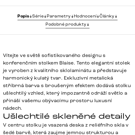
Popis
Série
Parametry
Hodnocení
Články
Podobné produkty
Vítejte ve světě sofistikovaného designu s
konferenčním stolkem Blaise. Tento elegantní stolek
je vyroben z kvalitního sklolaminátu a představuje
harmonický kulatý tvar. Exkluzivní metalická
stříbrná barva s broušeným efektem dodává stolku
ušlechtilý vzhled, který impozantně odráží světlo a
přináší vašemu obývacímu prostoru luxusní
nádech.
Ušlechtilé skleněné detaily
V centru stolku je vsazená deska z reliéfního skla v
šedé barvě, která zaujme jemnou strukturou a