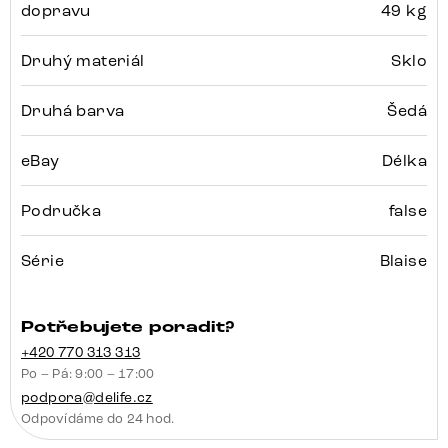
dopravu
49 kg
Druhý materiál
Sklo
Druhá barva
Šedá
eBay
Délka
Područka
false
Série
Blaise
Potřebujete poradit?
+420 770 313 313
Po – Pá: 9:00 – 17:00
podpora@delife.cz
Odpovídáme do 24 hod.