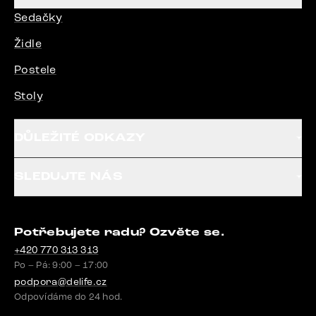
Sedačky
Židle
Postele
Stoly
DŮLEŽITÉ ODKAZY
SLEDUJTE NÁS
Potřebujete radu? Ozvěte se.
+420 770 313 313
Po – Pá: 9:00 – 17:00
podpora@delife.cz
Odpovídáme do 24 hod.