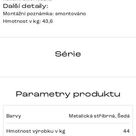
Další detaily:
Montážní poznámka: smontováno
Hmotnost v kg: 43,6
BLAISE
Série
Detail celé série
Parametry produktu
Barvy
Metalická stříbrná, Šedá
Hmotnost výrobku v kg
44