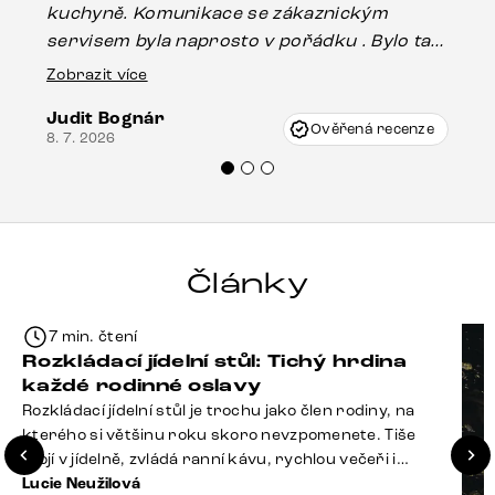
kuchyně. Komunikace se zákaznickým
Es
servisem byla naprosto v pořádku . Bylo tam
16.
drobné poškození u nohy stolu, které mohlo
Zobrazit více
vzniknout při přepravě, ale s pomocí pana
Judit Bognár
Vincze mi velmi korektně vyšli vstříc.
Ověřená recenze
8. 7. 2026
Doporučuji produkty Delife všem.“
Články
7 min. čtení
Rozkládací jídelní stůl: Tichý hrdina
každé rodinné oslavy
Rozkládací jídelní stůl je trochu jako člen rodiny, na
kterého si většinu roku skoro nevzpomenete. Tiše
stojí v jídelně, zvládá ranní kávu, rychlou večeři i
hromadu dopisů, které je potřeba „někdy vyřídit“. Pak
Lucie Neužilová