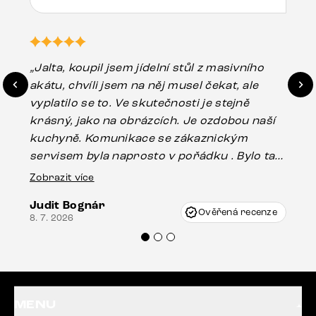
„Jalta, koupil jsem jídelní stůl z masivního
„O
akátu, chvíli jsem na něj musel čekat, ale
in
vyplatilo se to. Ve skutečnosti je stejně
zá
krásný, jako na obrázcích. Je ozdobou naší
ef
kuchyně. Komunikace se zákaznickým
Es
servisem byla naprosto v pořádku . Bylo tam
16.
drobné poškození u nohy stolu, které mohlo
Zobrazit více
vzniknout při přepravě, ale s pomocí pana
Judit Bognár
Vincze mi velmi korektně vyšli vstříc.
Ověřená recenze
8. 7. 2026
Doporučuji produkty Delife všem.“
MENU