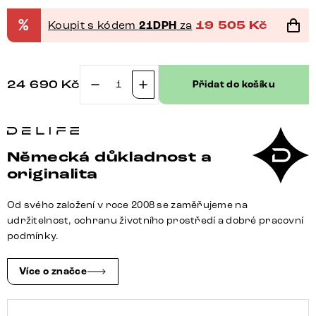
%
Koupit s kódem
21DPH
za
19 505
Kč
24 690
Kč
Přidat do košíku
Konferenční
stolek
Blaise
100x100
Německá důkladnost a
cm
originalita
kovová
stříbrná
Od svého založení v roce 2008 se zaměřujeme na
s
udržitelnost, ochranu životního prostředí a dobré pracovní
reliéfním
podmínky.
sklem
šedá
Více o značce
množství