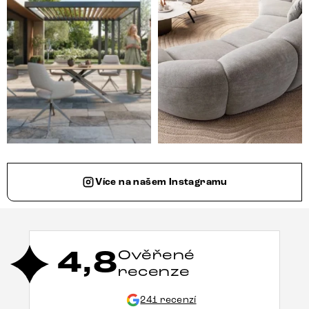
Více na našem Instagramu
4,8
Ověřené
recenze
241 recenzí