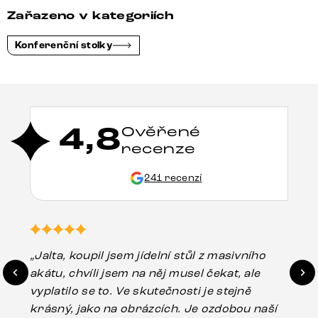
Zařazeno v kategoriích
Konferenční stolky
4,8
Ověřené
recenze
241 recenzí
„Jalta, koupil jsem jídelní stůl z masivního
„O
akátu, chvíli jsem na něj musel čekat, ale
in
vyplatilo se to. Ve skutečnosti je stejně
zá
krásný, jako na obrázcích. Je ozdobou naší
ef