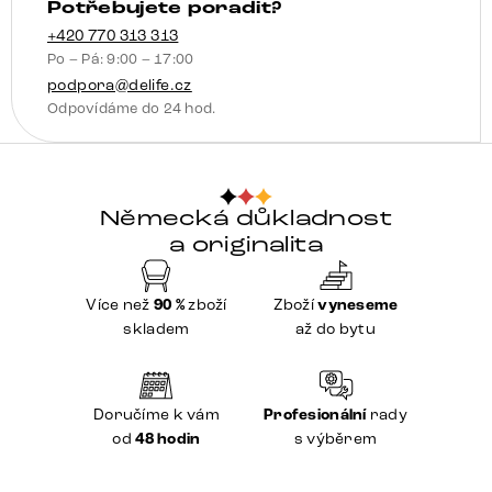
Potřebujete poradit?
+420 770 313 313
Po – Pá: 9:00 – 17:00
podpora@delife.cz
Odpovídáme do 24 hod.
Německá důkladnost
a originalita
Více než
90 %
zboží
Zboží
vyneseme
skladem
až do bytu
Doručíme k vám
Profesionální
rady
od
48 hodin
s výběrem