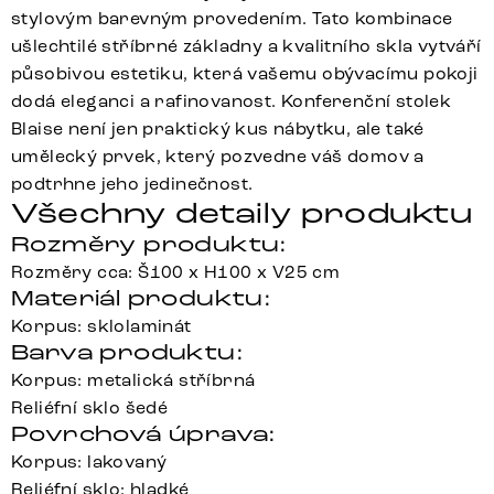
stylovým barevným provedením. Tato kombinace
ušlechtilé stříbrné základny a kvalitního skla vytváří
působivou estetiku, která vašemu obývacímu pokoji
dodá eleganci a rafinovanost. Konferenční stolek
Blaise není jen praktický kus nábytku, ale také
umělecký prvek, který pozvedne váš domov a
podtrhne jeho jedinečnost.
Všechny detaily produktu
Rozměry produktu:
Rozměry cca: Š100 x H100 x V25 cm
Materiál produktu:
Korpus: sklolaminát
Barva produktu:
Korpus: metalická stříbrná
Reliéfní sklo šedé
Povrchová úprava:
Korpus: lakovaný
Reliéfní sklo: hladké