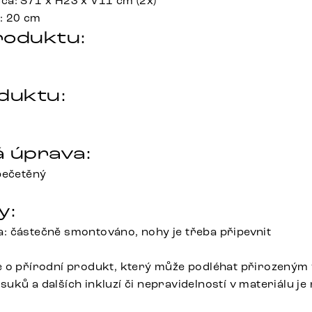
a: Š71 x H23 x V11 cm (2x)
: 20 cm
roduktu:
duktu:
 úprava:
pečetěný
y:
 částečně smontováno, nohy je třeba připevnit
e o přírodní produkt, který může podléhat přirozeným
uků a dalších inkluzí či nepravidelností v materiálu je