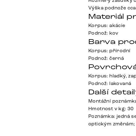
Rozměry zásuvky cc
Výška podnože cca
Materiál p
Korpus: akácie
Podnož: kov
Barva pro
Korpus: přírodní
Podnož: černá
Povrchová
Korpus: hladký, za
Podnož: lakovaná
Další detail
Montážní poznámka:
Hmotnost v kg: 30
Poznámka: jedná s
optickým změnám; s