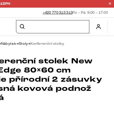
21DPH
+420 770 313 313
Po – Pá: 9:00 – 17:00
Nábytek
Stoly
Konferenční stolky
erenční stolek New
-Edge 80×60 cm
ie přírodní 2 zásuvky
sná kovová podnož
á