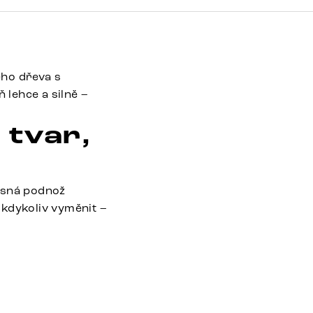
ého dřeva s
lehce a silně –
 tvar,
věsná podnož
 kdykoliv vyměnit –