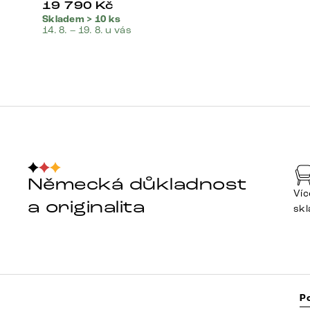
19 790
Kč
Skladem > 10 ks
14. 8. – 19. 8. u vás
Německá důkladnost
Víc
a originalita
sk
P