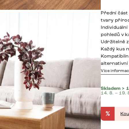
Přední část
tvary příro
Individuáln
pohledů v k
Udržitelně 
Každý kus n
Kompatibiln
alternativn
Více informac
Skladem > 1
14. 8. – 19. 
%
Kou