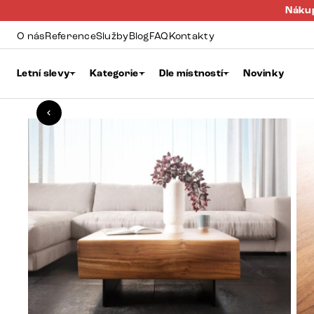
Nákup
O nás
Reference
Služby
Blog
FAQ
Kontakty
Letní slevy
Kategorie
Dle místností
Novinky