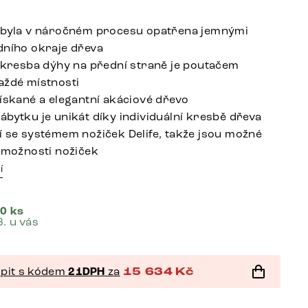
 byla v náročném procesu opatřena jemnými
dního okraje dřeva
í kresba dýhy na přední straně je poutačem
aždé místnosti
získané a elegantní akáciové dřevo
ábytku je unikát díky individuální kresbě dřeva
í se systémem nožiček Delife, takže jsou možné
í možnosti nožiček
í
0 ks
8. u vás
pit s kódem
21DPH
za
15 634
Kč