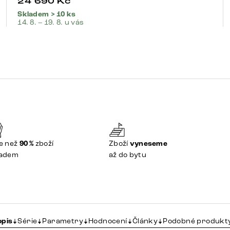
24 690
Kč
Skladem > 10 ks
14. 8. – 19. 8. u vás
e než
90 %
zboží
Zboží
vyneseme
ladem
až do bytu
opis
Série
Parametry
Hodnocení
Články
Podobné produkt