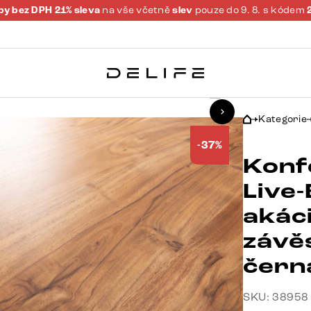
y bez DPH 21% sleva
na vše včetně
slev
pouze do 9. 8. s kódem
6
Kategorie
-37%
Konf
Live
akác
závě
čern
SKU: 38958