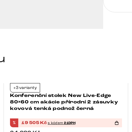
u
+3 varianty
-21%
Konferenční stolek New Live-Edge
80×60 cm akácie přírodní 2 zásuvky
kovová tenká podnož černá
%
19 505
Kč
s kódem
21DPH