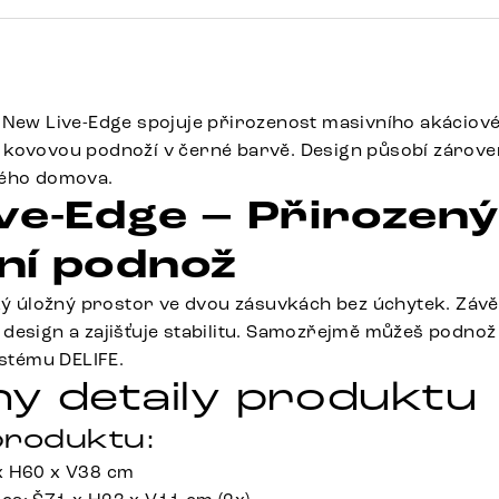
 New Live-Edge spojuje přirozenost masivního akáciov
kovovou podnoží v černé barvě. Design působí zároveň 
vého domova.
ve-Edge – Přirozený
ní podnož
cký úložný prostor ve dvou zásuvkách bez úchytek. Zá
design a zajišťuje stabilitu. Samozřejmě můžeš podnož
ystému DELIFE.
y detaily produktu
roduktu:
x H60 x V38 cm