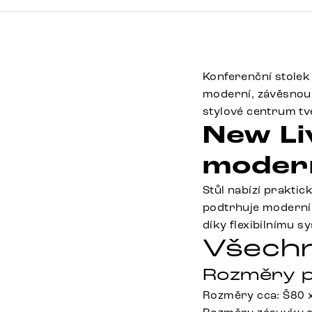
Konferenční stolek
moderní, závěsnou 
stylové centrum t
New Li
moder
Stůl nabízí prakti
podtrhuje moderní 
díky flexibilnímu s
Všechn
Rozměry p
Rozměry cca: Š80 