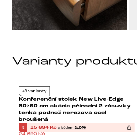
Varianty produkt
+3 varianty
1%
-37%
Konferenční stolek New Live-Edge
y
80×60 cm akácie přírodní 2 zásuvky
tenká podnož nerezová ocel
broušená
%
15 634
Kč
s kódem
21DPH
24 690
Kč