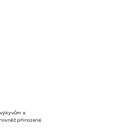
 výkyvům a
 rovněž přirozené