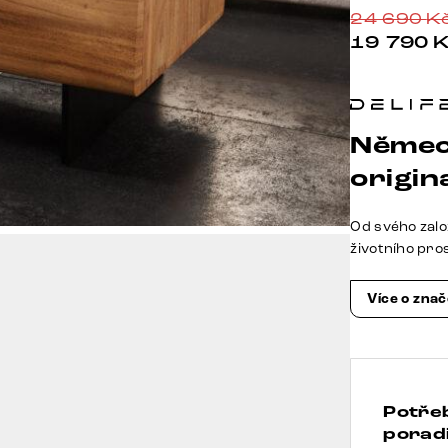
24 690
K
19 790
Němec
origina
Od svého zalo
životního pro
Více o zna
Potře
poradi