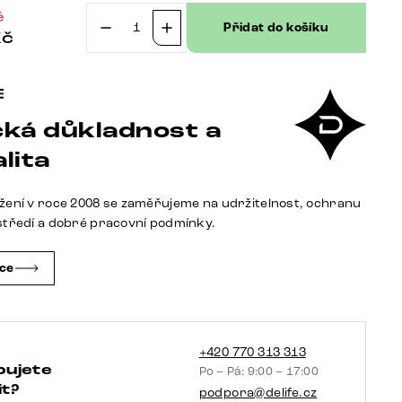
č
Přidat do košíku
Kč
Konferenční
stolek
New
Live-
ká důkladnost a
Edge
80x60
lita
cm
akácie
žení v roce 2008 se zaměřujeme na udržitelnost, ochranu
přírodní
středí a dobré pracovní podmínky.
2
zásuvky
čce
závěsná
kovová
podnož
černá
+420 770 313 313
bujete
Po – Pá: 9:00 – 17:00
množství
t?
podpora@delife.cz