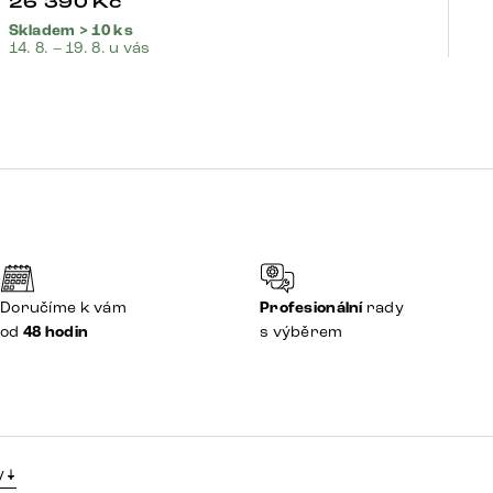
26 390
Kč
1
Skladem > 10 ks
Sk
14. 8. – 19. 8. u vás
14.
Doručíme k vám
Profesionální
rady
od
48 hodin
s výběrem
y