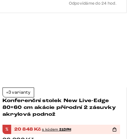
Odpovídáme do 24 hod.
+3 varianty
+
-21%
Konferenční stolek New Live-Edge
K
80×60 cm akácie přírodní 2 zásuvky
8
akrylová podnož
t
b
%
20 848
Kč
%
s kódem
21DPH
2