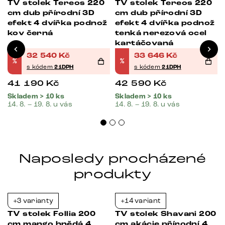
0
TV stolek Tereos 220
TV stolek Tereos 220
cm dub přírodní 3D
cm dub přírodní 3D
efekt 4 dvířka podnož
efekt 4 dvířka podnož
kov černá
tenká nerezová ocel
kartáčovaná
32 540
Kč
33 646
Kč
%
%
s kódem
21DPH
s kódem
21DPH
41 190
Kč
42 590
Kč
Skladem > 10 ks
Skladem > 10 ks
14. 8. – 19. 8. u vás
14. 8. – 19. 8. u vás
Naposledy procházené
produkty
+3 varianty
+14 variant
-21%
-21%
TV stolek Follia 200
TV stolek Shavani 200
cm mango hnědá 4
cm akácie přírodní 4