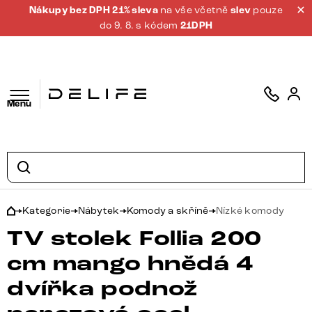
Nákupy bez DPH 21% sleva
na vše včetně
slev
pouze
do 9. 8. s kódem
21DPH
Menu
Kategorie
Nábytek
Komody a skříně
Nízké komody
TV stolek Follia 200
cm mango hnědá 4
dvířka podnož