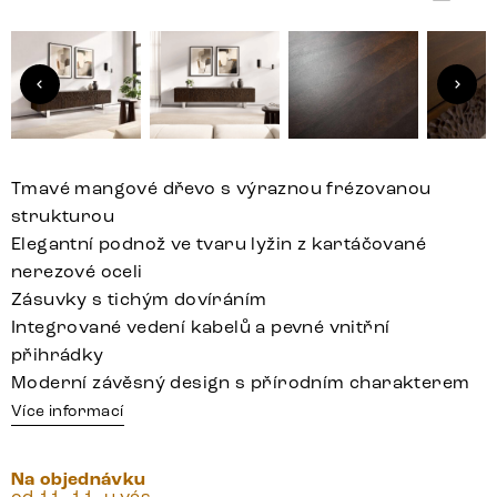
Tmavé mangové dřevo s výraznou frézovanou
strukturou
Elegantní podnož ve tvaru lyžin z kartáčované
nerezové oceli
Zásuvky s tichým dovíráním
Integrované vedení kabelů a pevné vnitřní
přihrádky
Moderní závěsný design s přírodním charakterem
Více informací
Na objednávku
od 11. 11. u vás