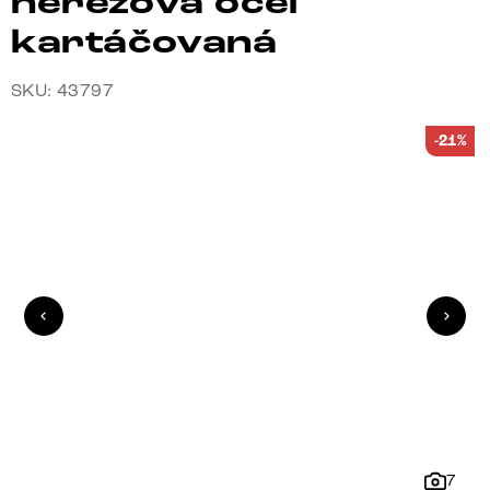
nerezová ocel
kartáčovaná
SKU: 43797
-21%
7