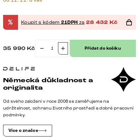
%
Koupit s kódem
21DPH
za
28 432
Kč
35 990
Kč
Přidat do košíku
TV
stolek
Follia
200
Německá důkladnost a
cm
originalita
mango
hnědá
Od svého založení v roce 2008 se zaměřujeme na
4
udržitelnost, ochranu životního prostředí a dobré pracovní
dvířka
podmínky.
podnož
nerezová
Více o značce
ocel