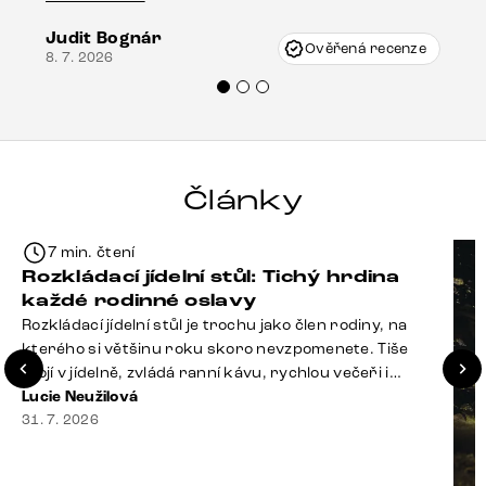
vzniknout při přepravě, ale s pomocí pana
Judit Bognár
Vincze mi velmi korektně vyšli vstříc.
Ověřená recenze
8. 7. 2026
Doporučuji produkty Delife všem.“
Články
7 min. čtení
Rozkládací jídelní stůl: Tichý hrdina
každé rodinné oslavy
Rozkládací jídelní stůl je trochu jako člen rodiny, na
kterého si většinu roku skoro nevzpomenete. Tiše
stojí v jídelně, zvládá ranní kávu, rychlou večeři i
hromadu dopisů, které je potřeba „někdy vyřídit“. Pak
Lucie Neužilová
ale přijdou Vánoce, narozeniny nebo zpráva: „Stavíme
31. 7. 2026
se jen na chvilku. Bude nás osm.“ A v tu chvíli přichází
jeho chvíle. Z [&hellip;]