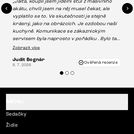
„Jalta, koupil jsem jídelní stůl z masivního
„O
akátu, chvíli jsem na něj musel čekat, ale
in
vyplatilo se to. Ve skutečnosti je stejně
zá
krásný, jako na obrázcích. Je ozdobou naší
ef
kuchyně. Komunikace se zákaznickým
Es
servisem byla naprosto v pořádku . Bylo tam
16.
drobné poškození u nohy stolu, které mohlo
Zobrazit více
vzniknout při přepravě, ale s pomocí pana
Judit Bognár
Vincze mi velmi korektně vyšli vstříc.
Ověřená recenze
8. 7. 2026
Doporučuji produkty Delife všem.“
MENU
Sedačky
Židle