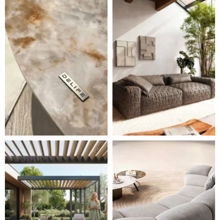
DELIFE – Nábytek, který promění dům v domov. Domo
Místo, kam se budeš těšit 
Styl, odolnost a společné chvíle pod širým nebem.
Ne každá pohovka je jen mí