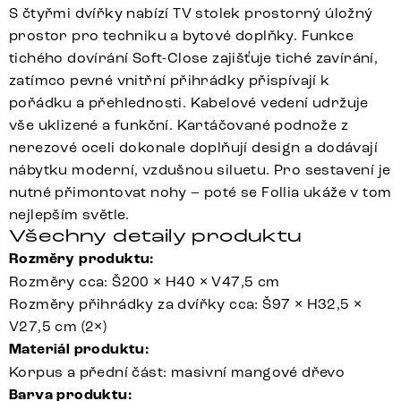
S čtyřmi dvířky nabízí TV stolek prostorný úložný
prostor pro techniku a bytové doplňky. Funkce
tichého dovírání Soft-Close zajišťuje tiché zavírání,
zatímco pevné vnitřní přihrádky přispívají k
pořádku a přehlednosti. Kabelové vedení udržuje
vše uklizené a funkční. Kartáčované podnože z
nerezové oceli dokonale doplňují design a dodávají
nábytku moderní, vzdušnou siluetu. Pro sestavení je
nutné přimontovat nohy – poté se Follia ukáže v tom
nejlepším světle.
Všechny detaily produktu
Rozměry produktu:
Rozměry cca: Š200 × H40 × V47,5 cm
Rozměry přihrádky za dvířky cca: Š97 × H32,5 ×
V27,5 cm (2×)
Materiál produktu:
Korpus a přední část: masivní mangové dřevo
Barva produktu: