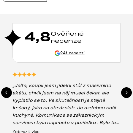
4,8
Ověřené
recenze
241 recenzí
„Jalta, koupil jsem jídelní stůl z masivního
„O
akátu, chvíli jsem na něj musel čekat, ale
in
vyplatilo se to. Ve skutečnosti je stejně
zá
krásný, jako na obrázcích. Je ozdobou naší
ef
kuchyně. Komunikace se zákaznickým
Es
servisem byla naprosto v pořádku . Bylo tam
16.
drobné poškození u nohy stolu, které mohlo
Zobrazit více