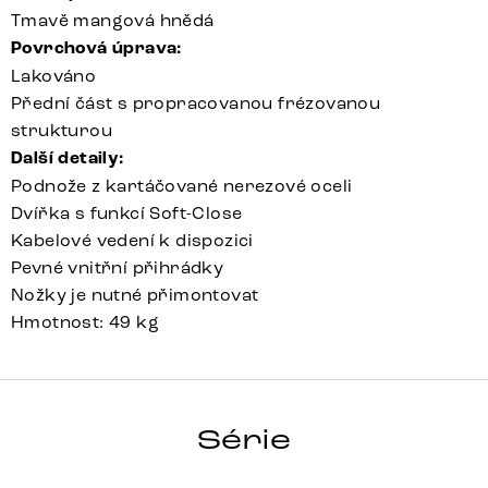
Tmavě mangová hnědá
Povrchová úprava:
Lakováno
Přední část s propracovanou frézovanou
strukturou
Další detaily:
Podnože z kartáčované nerezové oceli
Dvířka s funkcí Soft-Close
Kabelové vedení k dispozici
Pevné vnitřní přihrádky
Nožky je nutné přimontovat
Hmotnost: 49 kg
FOLLIA
Série
Detail celé série