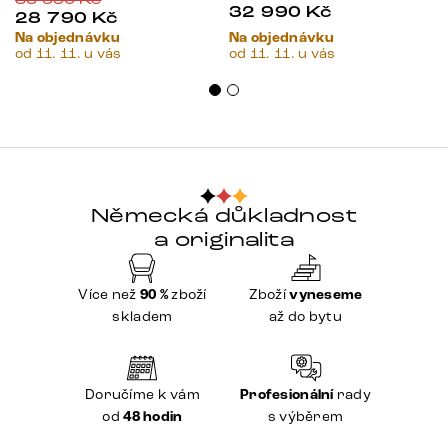
32 990
Kč
28 790
Kč
Na objednávku
Na objednávku
od 11. 11. u vás
od 11. 11. u vás
Německá důkladnost
a originalita
Více než
90 %
zboží
Zboží
vyneseme
skladem
až do bytu
Doručíme k vám
Profesionální
rady
od
48 hodin
s výběrem