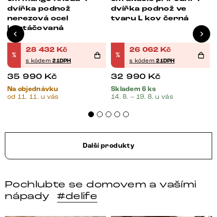
dvířka podnož
dvířka podnož ve
o
nerezová ocel
tvaru L kov černá
kartáčovaná
28 432
Kč
26 062
Kč
%
%
s kódem
21DPH
s kódem
21DPH
35 990
Kč
32 990
Kč
Na objednávku
Skladem 6 ks
od 11. 11. u vás
14. 8. – 19. 8. u vás
Další produkty
Pochlubte se domovem a vašími
nápady
#delife