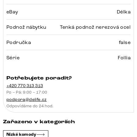
eBay
Délka
Podnož nábytku
Tenká podnož nerezová ocel
Područka
false
Série
Follia
Potřebujete poradit?
+420 770 313 313
Po – Pá: 9:00 – 17:00
podpora@delife.cz
Odpovídáme do 24 hod.
Zařazeno v kategoriích
Nízké komody