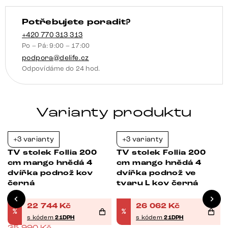
kartáčovaná
Potřebujete poradit?
množství
+420 770 313 313
Po – Pá: 9:00 – 17:00
podpora@delife.cz
Odpovídáme do 24 hod.
Varianty produktu
+3 varianty
+3 varianty
-37%
-21%
TV stolek Follia 200
TV stolek Follia 200
cm mango hnědá 4
cm mango hnědá 4
dvířka podnož kov
dvířka podnož ve
černá
tvaru L kov černá
22 744
Kč
26 062
Kč
%
%
s kódem
21DPH
s kódem
21DPH
35 990
Kč