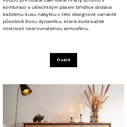
Použití přirozeně zakřivené hrany stromu v
kombinaci s ušlechtilým pásem břidlice dodává
každému kusu nábytku v této designové variantě
působivě živou dynamiku, která dodá každé
místnosti nesrovnatelnou atmosféru.
O sérii