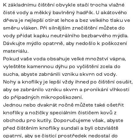
K základnímu čištění obvykle stačí trocha vlažné
čisté vody a měkký bavlněný hadřík. U akátového
dřeva je nejlepší otírat lehce a bez velkého tlaku ve
směru vláken. Při silnějším znečištění můžete do
vody přidat kapku neutrálního bezbarvého mýdla.
Dávkujte mýdlo opatrně, aby nedošlo k poškození
materiálu.
Pokud vaše voda obsahuje velké množství vápna,
vyleštěte kamennou dýhu po vyčištění zcela do
sucha, abyste zabránili vzniku skvrn od vody.
Nohy a knoflíky je lepší vždy ihned po čištění osušit,
aby se zabránilo vzniku skvrn a pronikání vlhkosti
do případných mikropoškození.
Jednou nebo dvakrát ročně můžete také ošetřit
knoflíky a nožičky speciálním čističem kovů z
obchodu pro kutily. Doporučujeme však, abyste
před čištěním knoflíky sundali a byli obzvláště
opatrní, aby se čisticí prostředek nedostal do