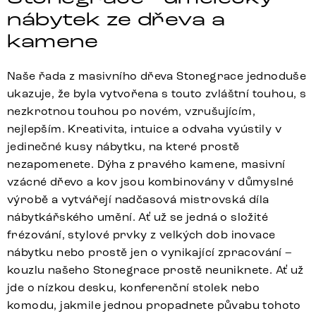
nábytek ze dřeva a
kamene
Naše řada z masivního dřeva Stonegrace jednoduše
ukazuje, že byla vytvořena s touto zvláštní touhou, s
nezkrotnou touhou po novém, vzrušujícím,
nejlepším. Kreativita, intuice a odvaha vyústily v
jedinečné kusy nábytku, na které prostě
nezapomenete. Dýha z pravého kamene, masivní
vzácné dřevo a kov jsou kombinovány v důmyslné
výrobě a vytvářejí nadčasová mistrovská díla
nábytkářského umění. Ať už se jedná o složité
frézování, stylové prvky z velkých dob inovace
nábytku nebo prostě jen o vynikající zpracování –
kouzlu našeho Stonegrace prostě neuniknete. Ať už
jde o nízkou desku, konferenční stolek nebo
komodu, jakmile jednou propadnete půvabu tohoto