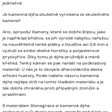
jedinečné.
Je kamenná dýha skutečně vyrobena ze skutečného
kamene?
Ano, opravdu! Kameny, které se dobře štípou, jako
je například břidlice, se při výrobě nábytku nařežou
na neuvěřitelně tenké plátky o tloušťce asi 0,8 mm a
vyztuží se směsí skelné horečky a polyesterové
pryskyřice. Díky tomu je dýha pružnější a méně
křehká. Tenký kámen se pak nanáší na podkladový
materiál. U nás je to obvykle dřevovláknitá deska
střední hustoty. Podle našeho názoru kamenná
dýha nejlépe drží na tomto hladkém materiálu a je
tak dobře chráněna proti případným zlomům a
prasklinám.
S materiálem Stonegrace si kamenná dýha
zachovává svůj drsný povrch, protože právě tak se