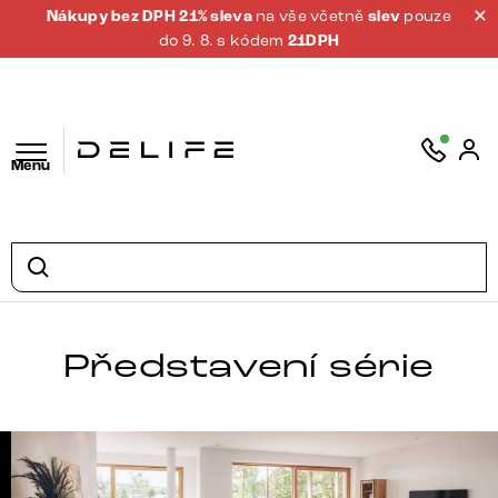
Nákupy bez DPH 21% sleva
na vše včetně
slev
pouze
do 9. 8. s kódem
21DPH
Menu
Představení série