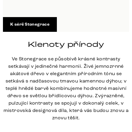
K sérii Stonegrace
Klenoty přírody
Ve Stonegrace se působivě krásné kontrasty
setkávají v jedinečné harmonii. Živé jemnozrnné
akátové dřevo v elegantním přírodním tónu se
setkává s nadčasovou tmavou kamennou dýhou; v
teplé hnědé barvě kombinujeme hodnotné masivní
dřevo se světlou břidlicovou dýhou. Zvýrazněné,
pulzující kontrasty se spojují v dokonalý celek, v
mistrovská designová díla, která vás budou znovu a
znovu těšit.