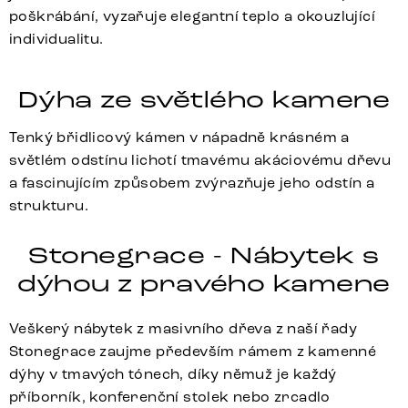
poškrábání, vyzařuje elegantní teplo a okouzlující
individualitu.
Dýha ze světlého kamene
Tenký břidlicový kámen v nápadně krásném a
světlém odstínu lichotí tmavému akáciovému dřevu
a fascinujícím způsobem zvýrazňuje jeho odstín a
strukturu.
Stonegrace - Nábytek s
dýhou z pravého kamene
Veškerý nábytek z masivního dřeva z naší řady
Stonegrace zaujme především rámem z kamenné
dýhy v tmavých tónech, díky němuž je každý
příborník, konferenční stolek nebo zrcadlo