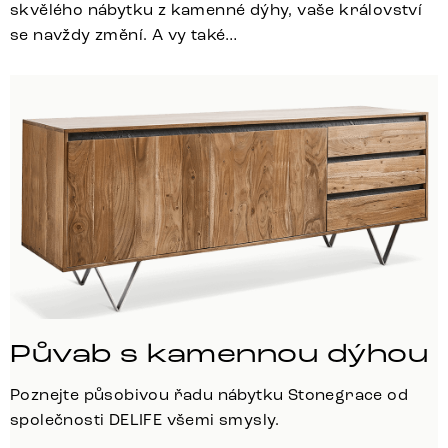
skvělého nábytku z kamenné dýhy, vaše království
se navždy změní. A vy také…
Půvab s kamennou dýhou
Poznejte působivou řadu nábytku Stonegrace od
společnosti DELIFE všemi smysly.