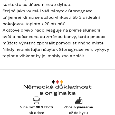
kontaktu se dřevem nebo dýhou.
Stejně jako vy má i váš nábytek Stonegrace
příjemné klima se stálou vlhkostí 55 % a ideální
pokojovou teplotou 22 stupňů.
Akátové dřevo rádo reaguje na přímé sluneční
světlo načervenalou změnou barvy, tento proces
můžete výrazně zpomalit pomocí stinného místa.
Nikdy neumisťujte nábytek Stonegrace ven, výkyvy
teplot a vlhkost by jej mohly zcela zničit.
Německá důkladnost
a originalita
Více než
90 %
zboží
Zboží
vyneseme
skladem
až do bytu