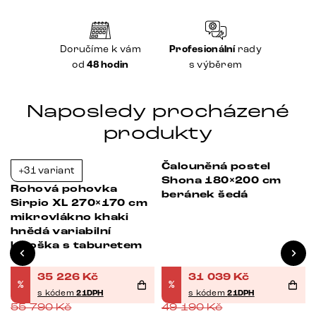
Doručíme k vám
Profesionální
rady
od
48 hodin
s výběrem
Naposledy procházené
produkty
Čalouněná postel
+31 variant
Bestseller
Bestseller
-37%
-37%
Shona 180×200 cm
Rohová pohovka
beránek šedá
4
Sirpio XL 270×170 cm
mikrovlákno khaki
hnědá variabilní
lenoška s taburetem
35 226
Kč
31 039
Kč
%
%
s kódem
21DPH
s kódem
21DPH
55 790
Kč
49 190
Kč