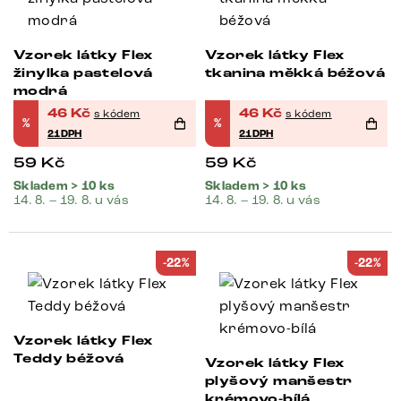
Vzorek látky Flex
Vzorek látky Flex
žinylka pastelová
tkanina měkká béžová
modrá
46
Kč
46
Kč
s kódem
s kódem
%
%
21DPH
21DPH
59
Kč
59
Kč
Skladem > 10 ks
Skladem > 10 ks
14. 8. – 19. 8. u vás
14. 8. – 19. 8. u vás
-22%
-22%
Vzorek látky Flex
Teddy béžová
Vzorek látky Flex
plyšový manšestr
krémovo-bílá