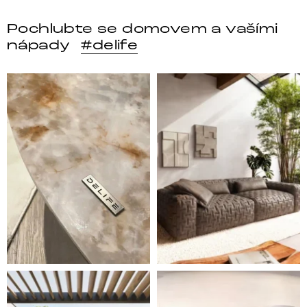
Pochlubte se domovem a vašími
nápady
#delife
DELIFE – Nábytek, který promění dům v domov. Domo
Místo, kam se budeš těšit 
Styl, odolnost a společné chvíle pod širým nebem.
Ne každá pohovka je jen mí