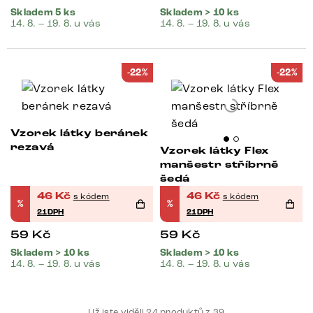
Skladem 5 ks
Skladem > 10 ks
14. 8. – 19. 8. u vás
14. 8. – 19. 8. u vás
-22%
-22%
Vzorek látky beránek
rezavá
Vzorek látky Flex
manšestr stříbrně
šedá
46
Kč
46
Kč
s kódem
s kódem
%
%
21DPH
21DPH
59
Kč
59
Kč
Skladem > 10 ks
Skladem > 10 ks
14. 8. – 19. 8. u vás
14. 8. – 19. 8. u vás
Už jste viděli
24
produktů z
39