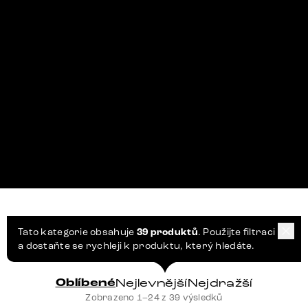
Tato kategorie obsahuje
39 produktů
. Použijte filtraci
a dostaňte se rychleji k produktu, který hledáte.
Oblíbené
Nejlevnější
Nejdražší
Zobrazeno 1–24 z 39 výsledků