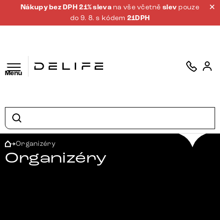
Nákupy bez DPH 21% sleva
na vše včetně
slev
pouze
do 9. 8. s kódem
21DPH
Menu
Organizéry
Organizéry