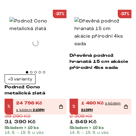
-37%
-37%
Dřevěná podnož
hranatá 15 cm akácie
přírodní 4ks sada
+3 varianty
Podnož Cono
metalická zlatá
24 798
Kč
1 460
Kč
s kódem
%
%
s kódem
21DPH
21DPH
39 290
Kč
2 309
Kč
31 390
Kč
1 849
Kč
Skladem > 10 ks
Skladem > 10 ks
14. 8. – 19. 8. u vás
14. 8. – 19. 8. u vás