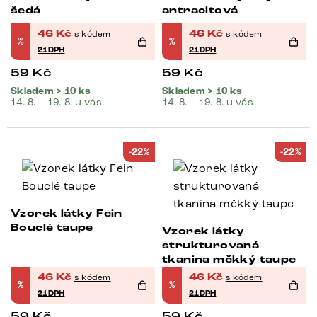
šedá
antracitová
46
Kč
46
Kč
s kódem
s kódem
%
%
21DPH
21DPH
59
Kč
59
Kč
Skladem > 10 ks
Skladem > 10 ks
14. 8. – 19. 8. u vás
14. 8. – 19. 8. u vás
-22%
-22%
Vzorek látky Fein
Bouclé taupe
Vzorek látky
strukturovaná
tkanina měkký taupe
46
Kč
46
Kč
s kódem
s kódem
%
%
21DPH
21DPH
59
Kč
59
Kč