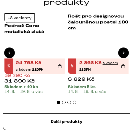
produkty
Rošt pro designovou
+3 varianty
-37%
-21%
čalouněnou postel 180
Podnož Cono
cm
metalická zlatá
24 798
Kč
2 866
Kč
s kódem
%
%
s kódem
21DPH
21DPH
39 290
Kč
3 629
Kč
31 390
Kč
Skladem > 10 ks
Skladem 5 ks
14. 8. – 19. 8. u vás
14. 8. – 19. 8. u vás
Další produkty