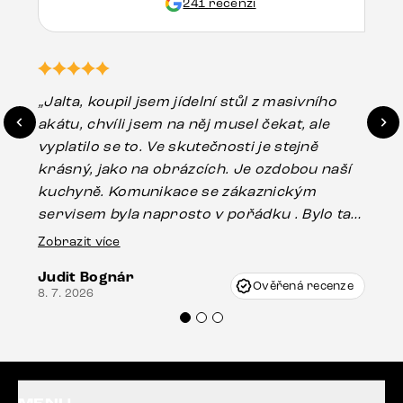
241 recenzí
„Jalta, koupil jsem jídelní stůl z masivního
„O
akátu, chvíli jsem na něj musel čekat, ale
in
vyplatilo se to. Ve skutečnosti je stejně
zá
krásný, jako na obrázcích. Je ozdobou naší
ef
kuchyně. Komunikace se zákaznickým
Es
servisem byla naprosto v pořádku . Bylo tam
16.
drobné poškození u nohy stolu, které mohlo
Zobrazit více
vzniknout při přepravě, ale s pomocí pana
Judit Bognár
Vincze mi velmi korektně vyšli vstříc.
Ověřená recenze
8. 7. 2026
Doporučuji produkty Delife všem.“