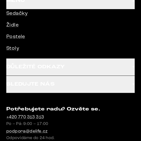
MENU
Sedačky
Židle
Postele
Stoly
DŮLEŽITÉ ODKAZY
SLEDUJTE NÁS
Potřebujete radu? Ozvěte se.
+420 770 313 313
Po – Pá: 9:00 – 17:00
podpora@delife.cz
Odpovídáme do 24 hod.