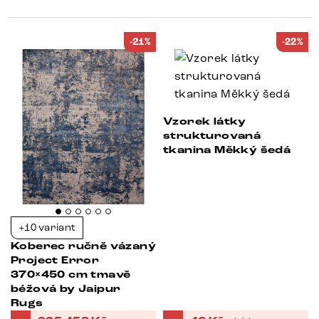
-21%
-22%
Vzorek látky
strukturovaná
tkanina Měkký šedá
+10 variant
Koberec ručně vázaný
Project Error
370×450 cm tmavě
béžová by Jaipur
Rugs