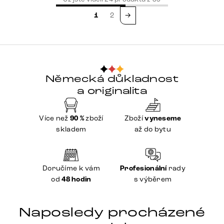
1
2
→
Německá důkladnost
a originalita
Více než
90 %
zboží
Zboží
vyneseme
skladem
až do bytu
Doručíme k vám
Profesionální
rady
od
48 hodin
s výběrem
Naposledy procházené