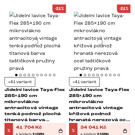
-21%
-21%
+41 variant
+41 variant
Jídelní lavice Taya-Flex
Jídelní lavice Taya-Flex
285×190 cm
285×190 cm
mikrovlákno
mikrovlákno
antracitová vintage
antracitová vintage
tenká podnož plochá
křížová podnož
titanová barva
hranatá nerezová ocel
taštičkové pružiny
taštičkové pružiny
41 704
Kč
34 041
Kč
%
%
pravá
pravá
s kódem
21DPH
s kódem
21DPH