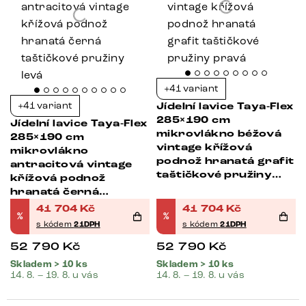
+41 variant
+41 variant
Jídelní lavice Taya-Flex
285×190 cm
Jídelní lavice Taya-Flex
mikrovlákno béžová
285×190 cm
vintage křížová
mikrovlákno
podnož hranatá grafit
antracitová vintage
taštičkové pružiny
křížová podnož
pravá
hranatá černá
taštičkové pružiny
41 704
Kč
41 704
Kč
%
%
levá
s kódem
21DPH
s kódem
21DPH
52 790
Kč
52 790
Kč
Skladem > 10 ks
Skladem > 10 ks
14. 8. – 19. 8. u vás
14. 8. – 19. 8. u vás