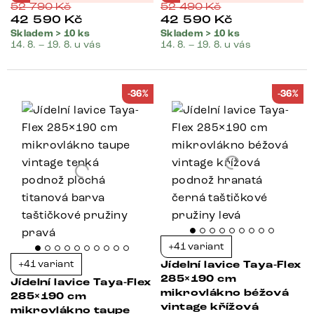
52 790
Kč
52 490
Kč
42 590
Kč
42 590
Kč
Skladem > 10 ks
Skladem > 10 ks
14. 8. – 19. 8. u vás
14. 8. – 19. 8. u vás
-36%
-36%
+41 variant
+41 variant
Jídelní lavice Taya-Flex
285×190 cm
Jídelní lavice Taya-Flex
mikrovlákno béžová
285×190 cm
vintage křížová
mikrovlákno taupe