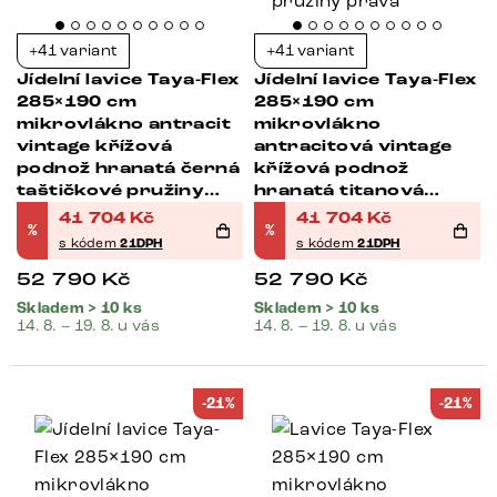
+41 variant
+41 variant
Jídelní lavice Taya-Flex
Jídelní lavice Taya-Flex
285×190 cm
285×190 cm
mikrovlákno antracit
mikrovlákno
vintage křížová
antracitová vintage
podnož hranatá černá
křížová podnož
taštičkové pružiny
hranatá titanová
pravá
barva taštičkové
41 704
Kč
41 704
Kč
%
%
pružiny pravá
s kódem
21DPH
s kódem
21DPH
52 790
Kč
52 790
Kč
Skladem > 10 ks
Skladem > 10 ks
14. 8. – 19. 8. u vás
14. 8. – 19. 8. u vás
-21%
-21%