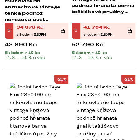
mikrovlákno
podnož hranatá černá
antracitová vintage
taštičkové pružiny
tenká podnož
pravá
nerezová ocel
taštičkové pružiny
34 673
Kč
41 704
Kč
%
%
pravá
s kódem
21DPH
s kódem
21DPH
43 890
Kč
52 790
Kč
Skladem > 10 ks
Skladem > 10 ks
14. 8. – 19. 8. u vás
14. 8. – 19. 8. u vás
-21%
-21%