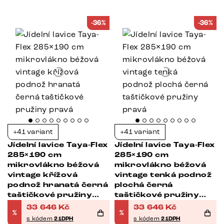
-36%
-36%
+41 variant
+41 variant
Jídelní lavice Taya-Flex
Jídelní lavice Taya-Flex
285×190 cm
285×190 cm
mikrovlákno béžová
mikrovlákno béžová
vintage křížová
vintage tenká podnož
podnož hranatá černá
plochá černá
taštičkové pružiny
taštičkové pružiny
pravá
pravá
33 646
Kč
33 646
Kč
%
%
s kódem
21DPH
s kódem
21DPH