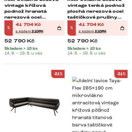
vintage křížová
vintage tenká podnož
podnož hranatá
plochá nerezová ocel
nerezová ocel
taštičkové pružiny
taštičkové pružiny
pravá
41 704
Kč
41 704
Kč
%
%
pravá
s kódem
21DPH
s kódem
21DPH
52 790
Kč
52 790
Kč
Skladem > 10 ks
Skladem > 10 ks
14. 8. – 19. 8. u vás
14. 8. – 19. 8. u vás
-21%
-21%