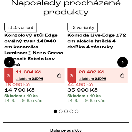
Naposledy procházené
produkty
+115 variant
+2 varianty
-35%
-36%
Konzolový stůl Edge
Komoda Live-Edge 172
oválný tvar 140×40
cm akácie hnědá 4
cm keramika
dvířka 4 zásuvky
Laminam® Nero Greco
antracit Estelo kov
černá
11 684
Kč
28 432
Kč
%
%
s kódem
21DPH
s kódem
21DPH
18 090
Kč
44 490
Kč
14 790
Kč
35 990
Kč
Skladem > 10 ks
Skladem > 10 ks
14. 8. – 19. 8. u vás
14. 8. – 19. 8. u vás
Další produkty