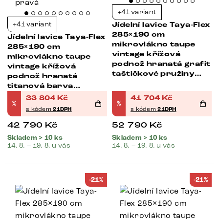
+41 variant
+41 variant
Jídelní lavice Taya-Flex
285×190 cm
Jídelní lavice Taya-Flex
mikrovlákno taupe
285×190 cm
vintage křížová
mikrovlákno taupe
podnož hranatá grafit
vintage křížová
taštičkové pružiny
podnož hranatá
pravá
titanová barva
taštičkové pružiny
33 804
Kč
41 704
Kč
%
%
pravá
s kódem
21DPH
s kódem
21DPH
42 790
Kč
52 790
Kč
Skladem > 10 ks
Skladem > 10 ks
14. 8. – 19. 8. u vás
14. 8. – 19. 8. u vás
-21%
-21%