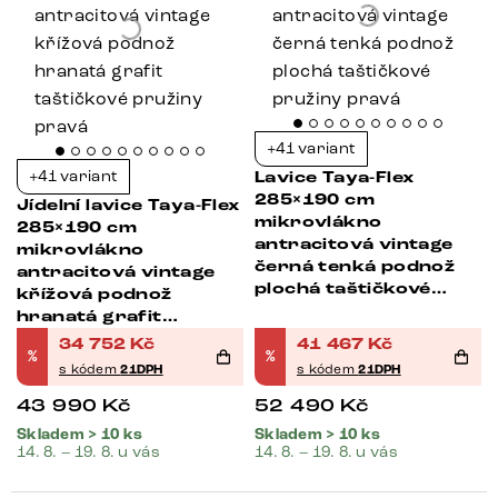
+41 variant
+41 variant
Lavice Taya-Flex
285×190 cm
Jídelní lavice Taya-Flex
mikrovlákno
285×190 cm
antracitová vintage
mikrovlákno
černá tenká podnož
antracitová vintage
plochá taštičkové
křížová podnož
pružiny pravá
hranatá grafit
taštičkové pružiny
34 752
Kč
41 467
Kč
%
%
pravá
s kódem
21DPH
s kódem
21DPH
43 990
Kč
52 490
Kč
Skladem > 10 ks
Skladem > 10 ks
14. 8. – 19. 8. u vás
14. 8. – 19. 8. u vás