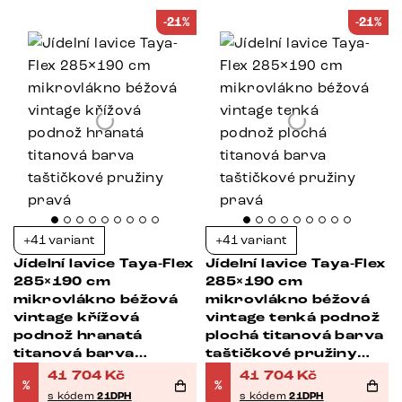
-21%
-21%
+41 variant
+41 variant
Jídelní lavice Taya-Flex
Jídelní lavice Taya-Flex
285×190 cm
285×190 cm
mikrovlákno béžová
mikrovlákno béžová
vintage křížová
vintage tenká podnož
podnož hranatá
plochá titanová barva
titanová barva
taštičkové pružiny
taštičkové pružiny
pravá
41 704
Kč
41 704
Kč
%
%
pravá
s kódem
21DPH
s kódem
21DPH