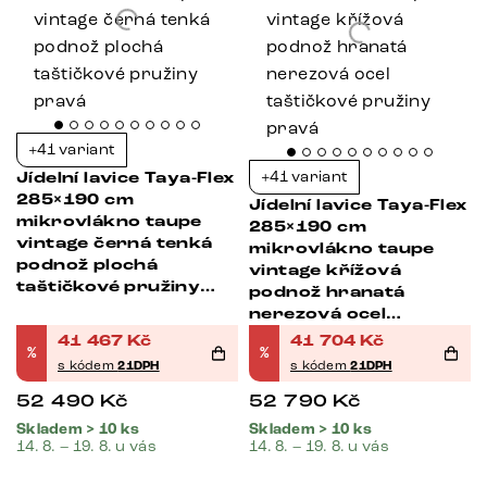
+41 variant
+41 variant
Jídelní lavice Taya-Flex
285×190 cm
Jídelní lavice Taya-Flex
mikrovlákno taupe
285×190 cm
vintage černá tenká
mikrovlákno taupe
podnož plochá
vintage křížová
taštičkové pružiny
podnož hranatá
pravá
nerezová ocel
taštičkové pružiny
41 467
Kč
41 704
Kč
%
%
pravá
s kódem
21DPH
s kódem
21DPH
52 490
Kč
52 790
Kč
Skladem > 10 ks
Skladem > 10 ks
14. 8. – 19. 8. u vás
14. 8. – 19. 8. u vás