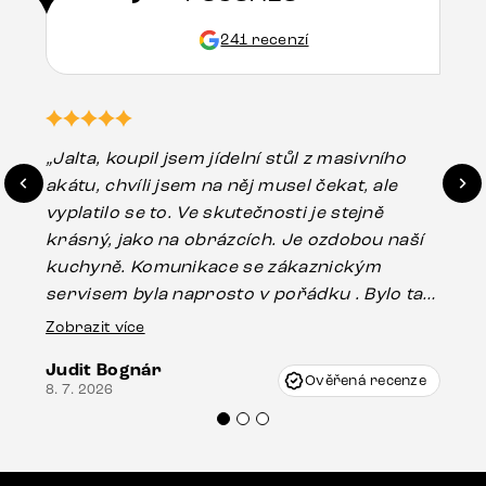
241 recenzí
„Jalta, koupil jsem jídelní stůl z masivního
„O
akátu, chvíli jsem na něj musel čekat, ale
in
vyplatilo se to. Ve skutečnosti je stejně
zá
krásný, jako na obrázcích. Je ozdobou naší
ef
kuchyně. Komunikace se zákaznickým
Es
servisem byla naprosto v pořádku . Bylo tam
16.
drobné poškození u nohy stolu, které mohlo
Zobrazit více
vzniknout při přepravě, ale s pomocí pana
Judit Bognár
Vincze mi velmi korektně vyšli vstříc.
Ověřená recenze
8. 7. 2026
Doporučuji produkty Delife všem.“