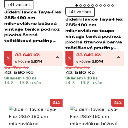
+41 variant
+41 variant
Jídelní lavice Taya-Flex
285×190 cm
Jídelní lavice Taya-Flex
mikrovlákno béžová
285×190 cm
vintage tenká podnož
mikrovlákno taupe
plochá černá
vintage tenká podnož
taštičkové pružiny
plochá titanová barva
levá
taštičkové pružiny
levá
33 646
Kč
33 646
Kč
%
%
s kódem
21DPH
s kódem
21DPH
52 490
Kč
52 790
Kč
42 590
Kč
42 590
Kč
Skladem > 10 ks
Skladem > 10 ks
14. 8. – 19. 8. u vás
14. 8. – 19. 8. u vás
-21%
-21%