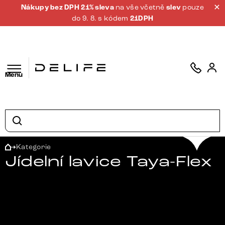
Nákupy bez DPH 21% sleva
na vše včetně
slev
pouze
do 9. 8. s kódem
21DPH
Menu
Kategorie
Jídelní lavice Taya-Flex