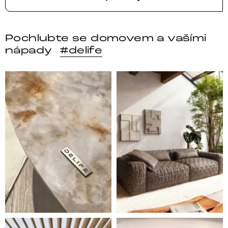
Pochlubte se domovem a vašími
nápady
#delife
DELIFE – Nábytek, který promění dům v domov. Domo
Místo, kam se budeš těšit 
Styl, odolnost a společné chvíle pod širým nebem.
Ne každá pohovka je jen mí