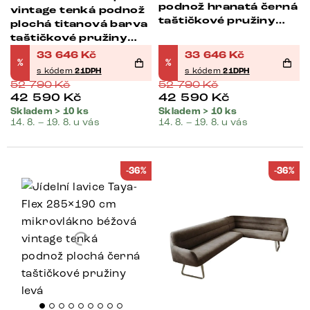
podnož hranatá černá
vintage tenká podnož
taštičkové pružiny
plochá titanová barva
levá
taštičkové pružiny
pravá
33 646
Kč
33 646
Kč
%
%
s kódem
21DPH
s kódem
21DPH
52 790
Kč
52 790
Kč
42 590
Kč
42 590
Kč
Skladem > 10 ks
Skladem > 10 ks
14. 8. – 19. 8. u vás
14. 8. – 19. 8. u vás
-36%
-36%