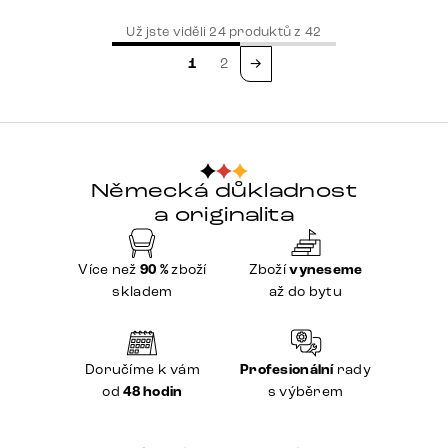
Už jste viděli
24
produktů z
42
1
2
→
Německá důkladnost
a originalita
Více než
90 %
zboží
Zboží
vyneseme
skladem
až do bytu
Doručíme k vám
Profesionální
rady
od
48 hodin
s výběrem