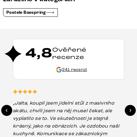
Postele Boxspring
4,8
Ověřené
recenze
241 recenzí
„Jalta, koupil jsem jídelní stůl z masivního
„O
akátu, chvíli jsem na něj musel čekat, ale
in
vyplatilo se to. Ve skutečnosti je stejně
zá
krásný, jako na obrázcích. Je ozdobou naší
ef
kuchyně. Komunikace se zákaznickým