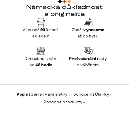
Německá důkladnost
a originalita
Více než
90 %
zboží
Zboží
vyneseme
skladem
až do bytu
Doručíme k vám
Profesionální
rady
od
48 hodin
s výběrem
Popis
Série
Parametry
Hodnocení
Články
Podobné produkty