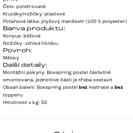
Čelo: polstrované
Kluzáky/nožičky: plastové
Potahová látka: plyšový manšestr (100 % polyester)
Barva produktu:
Korpus: béžová
Nožičky: vzhled hliníku
Povrch:
Měkký
Další detaily:
Montážní pokyny: Boxspring postel částečně
smontovaná, jednotlivé části je třeba sestavit
Obsah balení: Boxspring postel
bez
matrace a
bez
topperu
Hmotnost v kg: 52
Detail celé série