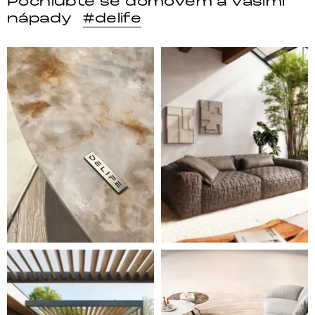
Pochlubte se domovem a vašími
nápady
#delife
DELIFE – Nábytek, který promění dům v domov. Domo
Místo, kam se budeš těšit 
Styl, odolnost a společné chvíle pod širým nebem.
Ne každá pohovka je jen mí