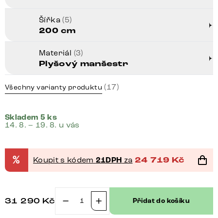
Šířka
(5)
200 cm
Materiál
(3)
Plyšový manšestr
(17)
Všechny varianty produktu
Skladem 5 ks
14. 8. – 19. 8. u vás
%
Koupit s kódem
21DPH
za
24 719
Kč
31 290
Kč
Přidat do košíku
Boxspring