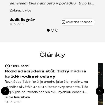
Es
servisem byla naprosto v pořádku . Bylo tam
16.
drobné poškození u nohy stolu, které mohlo
Zobrazit více
vzniknout při přepravě, ale s pomocí pana
Judit Bognár
Vincze mi velmi korektně vyšli vstříc.
Ověřená recenze
8. 7. 2026
Doporučuji produkty Delife všem.“
Články
7 min. čtení
Rozkládací jídelní stůl: Tichý hrdina
každé rodinné oslavy
Rozkládací jídelní stůl je trochu jako člen rodiny, na
kterého si většinu roku skoro nevzpomenete. Tiše
stojí v jídelně, zvládá ranní kávu, rychlou večeři i
hromadu dopisů, které je potřeba „někdy vyřídit“. Pak
Lucie Neužilová
ale přijdou Vánoce, narozeniny nebo zpráva: „Stavíme
31. 7. 2026