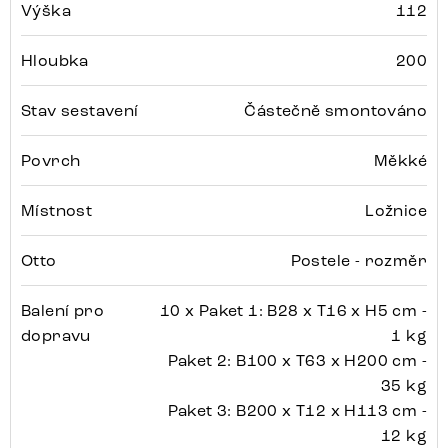
Výška
112
Hloubka
200
Stav sestavení
Částečně smontováno
Povrch
Měkké
Místnost
Ložnice
Otto
Postele - rozměr
Balení pro
10 x Paket 1: B28 x T16 x H5 cm -
dopravu
1 kg
Paket 2: B100 x T63 x H200 cm -
35 kg
Paket 3: B200 x T12 x H113 cm -
12 kg