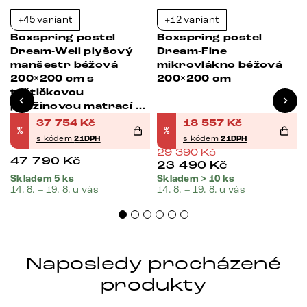
+45 variant
+12 variant
-21%
-37%
Boxspring postel
Boxspring postel
Dream-Well plyšový
Dream-Fine
manšestr béžová
mikrovlákno béžová
200×200 cm s
200×200 cm
taštičkovou
pružinovou matrací a
visco topperem
37 754
Kč
18 557
Kč
%
%
s kódem
21DPH
s kódem
21DPH
29 390
Kč
47 790
Kč
23 490
Kč
Skladem 5 ks
Skladem > 10 ks
14. 8. – 19. 8. u vás
14. 8. – 19. 8. u vás
Naposledy procházené
produkty