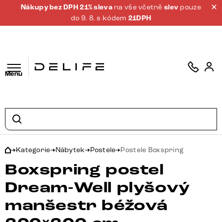
Nákupy bez DPH 21% sleva
na vše včetně
slev
pouze
do 9. 8. s kódem
21DPH
Menu
Kategorie
Nábytek
Postele
Postele Boxspring
Boxspring postel
Dream-Well plyšový
manšestr béžová