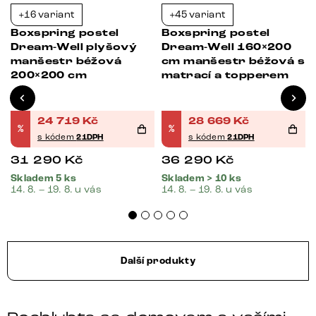
+16 variant
+45 variant
Bestseller
-21%
-21%
Boxspring postel
Boxspring postel
Dream-Well plyšový
Dream-Well 160×200
manšestr béžová
cm manšestr béžová s
200×200 cm
matrací a topperem
24 719
Kč
28 669
Kč
%
%
s kódem
21DPH
s kódem
21DPH
31 290
Kč
36 290
Kč
Skladem 5 ks
Skladem > 10 ks
14. 8. – 19. 8. u vás
14. 8. – 19. 8. u vás
Další produkty