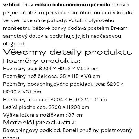
vzhled
. Díky
měkce čalouněnému opěradlu
strávíš
příjemné chvíle i při večerním čtení nebo o víkendu
ve své nové oáze pohody. Potah z plyšového
manšestru béžové barvy dodává postelím Dream
sametový dotek a podtrhuje jejich nadčasovou
eleganci.
Všechny detaily produktu
Rozměry produktu:
Rozměry cca: Š204 × H212 × V112 cm
Rozměry nožiček cca: Š5 × H5 × V6 cm
Rozměry boxspringového podkladu cca: Š200 ×
H200 × V31 cm
Rozměry čela cca: Š204 × H10 × V112 cm
Ležící plocha cca: Š200 × H200 cm
Výška ležení s nožičkami: 37 cm
Materiál produktu:
Boxspringový podklad: Bonell pružiny, polstrovaný
pěnou