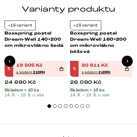
Varianty produktu
+16 variant
+16 variant
-21%
-21%
Boxspring postel
Boxspring postel
Dream-Well 140×200
Dream-Well 160×200
cm mikrovlákno šedá
cm mikrovlákno
béžová
19 505
Kč
20 611
Kč
%
%
s kódem
21DPH
s kódem
21DPH
24 690
Kč
26 090
Kč
Skladem > 10 ks
Skladem > 10 ks
14. 8. – 19. 8. u vás
14. 8. – 19. 8. u vás