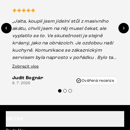
„Jalta, koupil jsem jídelní stůl z masivního
„O
akátu, chvíli jsem na něj musel čekat, ale
in
vyplatilo se to. Ve skutečnosti je stejně
zá
krásný, jako na obrázcích. Je ozdobou naší
ef
kuchyně. Komunikace se zákaznickým
Es
servisem byla naprosto v pořádku . Bylo tam
16.
drobné poškození u nohy stolu, které mohlo
Zobrazit více
vzniknout při přepravě, ale s pomocí pana
Judit Bognár
Vincze mi velmi korektně vyšli vstříc.
Ověřená recenze
8. 7. 2026
Doporučuji produkty Delife všem.“
MENU