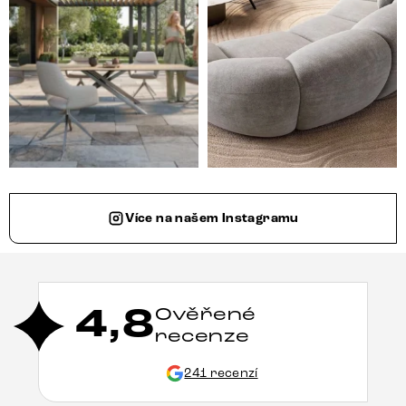
Více na našem Instagramu
4,8
Ověřené
recenze
241 recenzí