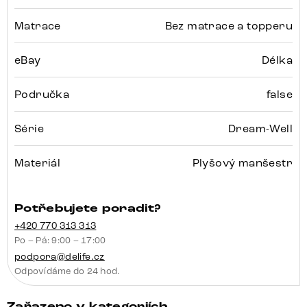
Matrace
Bez matrace a topperu
eBay
Délka
Područka
false
Série
Dream-Well
Materiál
Plyšový manšestr
Potřebujete poradit?
+420 770 313 313
Po – Pá: 9:00 – 17:00
podpora@delife.cz
Odpovídáme do 24 hod.
Zařazeno v kategoriích