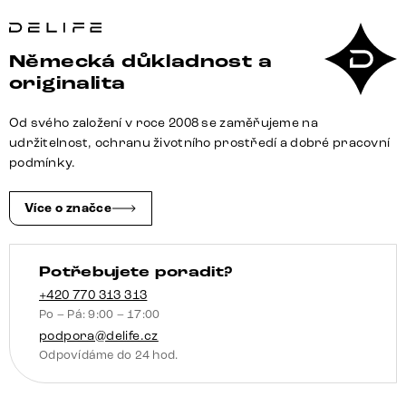
postel
Dream-
Well
Německá důkladnost a
plyšový
originalita
manšestr
béžová
Od svého založení v roce 2008 se zaměřujeme na
200x200
udržitelnost, ochranu životního prostředí a dobré pracovní
cm
podmínky.
množství
Více o značce
Potřebujete poradit?
+420 770 313 313
Po – Pá: 9:00 – 17:00
podpora@delife.cz
Odpovídáme do 24 hod.