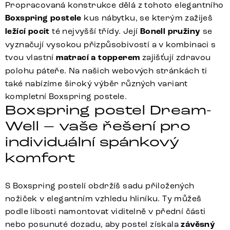
Propracovaná konstrukce dělá z tohoto elegantního
Boxspring postele
kus nábytku, se kterým zažiješ
ležící pocit
té nejvyšší třídy. Její
Bonell pružiny
se
vyznačují vysokou přizpůsobivostí a v kombinaci s
tvou vlastní
matrací a topperem
zajišťují zdravou
polohu páteře. Na našich webových stránkách ti
také nabízíme široký výběr různých variant
kompletní Boxspring postele.
Boxspring postel Dream-
Well – vaše řešení pro
individuální spánkový
komfort
S Boxspring postelí obdržíš sadu přiložených
nožiček v elegantním vzhledu hliníku. Ty můžeš
podle libosti namontovat viditelně v přední části
nebo posunuté dozadu, aby postel získala
závěsný