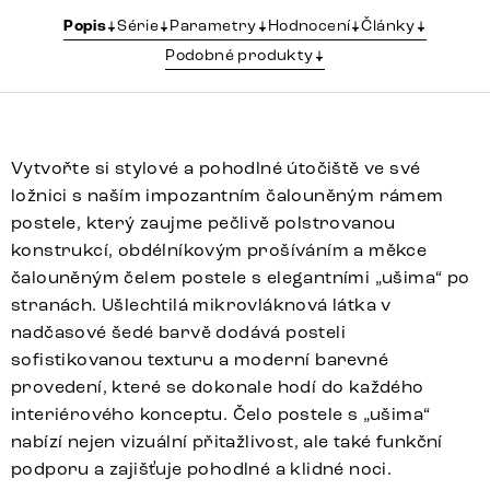
Popis
Série
Parametry
Hodnocení
Články
Podobné produkty
Vytvořte si stylové a pohodlné útočiště ve své
ložnici s naším impozantním čalouněným rámem
postele, který zaujme pečlivě polstrovanou
konstrukcí, obdélníkovým prošíváním a měkce
čalouněným čelem postele s elegantními „ušima“ po
stranách. Ušlechtilá mikrovláknová látka v
nadčasové šedé barvě dodává posteli
sofistikovanou texturu a moderní barevné
provedení, které se dokonale hodí do každého
interiérového konceptu. Čelo postele s „ušima“
nabízí nejen vizuální přitažlivost, ale také funkční
podporu a zajišťuje pohodlné a klidné noci.