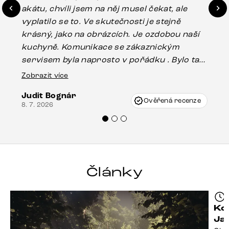
akátu, chvíli jsem na něj musel čekat, ale
in
vyplatilo se to. Ve skutečnosti je stejně
zá
krásný, jako na obrázcích. Je ozdobou naší
ef
kuchyně. Komunikace se zákaznickým
Es
servisem byla naprosto v pořádku . Bylo tam
16.
drobné poškození u nohy stolu, které mohlo
Zobrazit více
vzniknout při přepravě, ale s pomocí pana
Judit Bognár
Vincze mi velmi korektně vyšli vstříc.
Ověřená recenze
8. 7. 2026
Doporučuji produkty Delife všem.“
Články
Kd
Ja