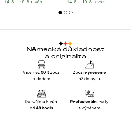
14. 8. – 19. 8. u vás
14. 8. – 19. 8. u vás
Německá důkladnost
a originalita
Více než
90 %
zboží
Zboží
vyneseme
skladem
až do bytu
Doručíme k vám
Profesionální
rady
od
48 hodin
s výběrem