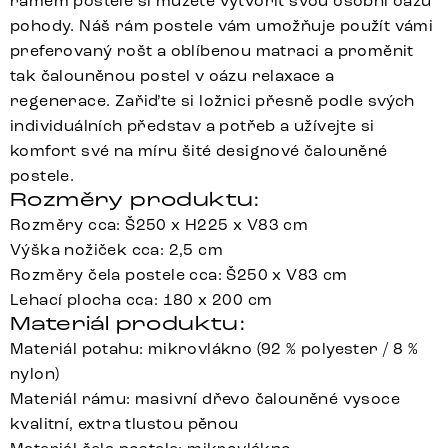
rámem postele si můžete vytvořit svou osobní oázu
pohody. Náš rám postele vám umožňuje použít vámi
preferovaný rošt a oblíbenou matraci a proměnit
tak čalouněnou postel v oázu relaxace a
regenerace. Zařiďte si ložnici přesně podle svých
individuálních představ a potřeb a užívejte si
komfort své na míru šité designové čalouněné
postele.
Rozměry produktu:
Rozměry cca: Š250 x H225 x V83 cm
Výška nožiček cca: 2,5 cm
Rozměry čela postele cca: Š250 x V83 cm
Lehací plocha cca: 180 x 200 cm
Materiál produktu:
Materiál potahu: mikrovlákno (92 % polyester / 8 %
nylon)
Materiál rámu: masivní dřevo čalouněné vysoce
kvalitní, extra tlustou pěnou