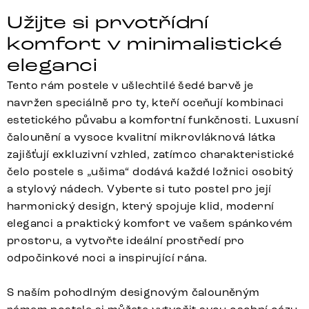
Užijte si prvotřídní
komfort v minimalistické
eleganci
Tento rám postele v ušlechtilé šedé barvě je
navržen speciálně pro ty, kteří oceňují kombinaci
estetického půvabu a komfortní funkčnosti. Luxusní
čalounění a vysoce kvalitní mikrovláknová látka
zajišťují exkluzivní vzhled, zatímco charakteristické
čelo postele s „ušima“ dodává každé ložnici osobitý
a stylový nádech. Vyberte si tuto postel pro její
harmonický design, který spojuje klid, moderní
eleganci a praktický komfort ve vašem spánkovém
prostoru, a vytvořte ideální prostředí pro
odpočinkové noci a inspirující rána.
S naším pohodlným designovým čalouněným