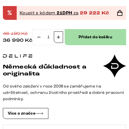
%
Koupit s kódem
21DPH
za
29 222
Kč
46 190
Kč
Přidat do košíku
36 990
Kč
Čalouněná
postel
Simea
180x200
Německá důkladnost a
cm
originalita
mikrovlákno
šedá
Od svého založení v roce 2008 se zaměřujeme na
množství
udržitelnost, ochranu životního prostředí a dobré pracovní
podmínky.
Více o značce