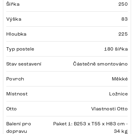
Šířka
250
Výška
83
Hloubka
225
Typ postele
180 šířka
Stav sestavení
Částečně smontováno
Povrch
Měkké
Místnost
Ložnice
Otto
Vlastnosti Otto
Balení pro
Paket 1: B253 x T55 x H83 cm -
dopravu
34 kg