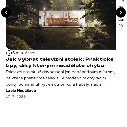
Obý
dáte
že t
seda
Luci
slou
29. 
rty 
Dobr
6 min. čtení
Jak vybrat televizní stolek: Praktické
tipy, díky kterým neuděláte chybu
Televizní stolek už dávno není jen nenápadným místem,
na které postavíme televizi. V moderním obývacím
pokoji pomáhá ukrýt elektroniku a kabely, nabízí
praktický úložný prostor a často se stává výraznou
Lucie Neužilová
součástí celého interiéru. Při jeho výběru proto
17. 7. 2026
nestačí sledovat pouze design. Důležitou roli hraje také
správná velikost, výška, způsob umístění, vnitřní
uspořádání i materiál. Jak [&hellip;]