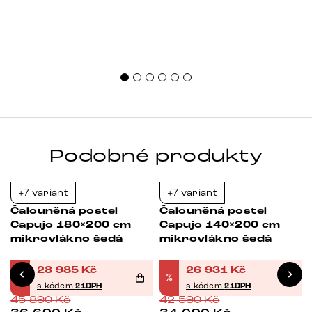
Podobné produkty
+7 variant
+7 variant
-37%
-37%
Čalouněná postel
Čalouněná postel
Capujo 180×200 cm
Capujo 140×200 cm
mikrovlákno šedá
mikrovlákno šedá
28 985
Kč
26 931
Kč
%
%
s kódem
21DPH
s kódem
21DPH
45 890
Kč
42 590
Kč