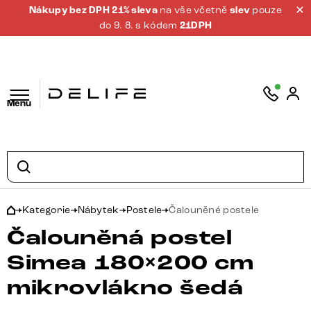
Nákupy bez DPH 21% sleva
na vše včetně
slev
pouze
do 9. 8. s kódem
21DPH
Menu
Kategorie
Nábytek
Postele
Čalouněné postele
Čalouněná postel
Simea 180×200 cm
mikrovlákno šedá