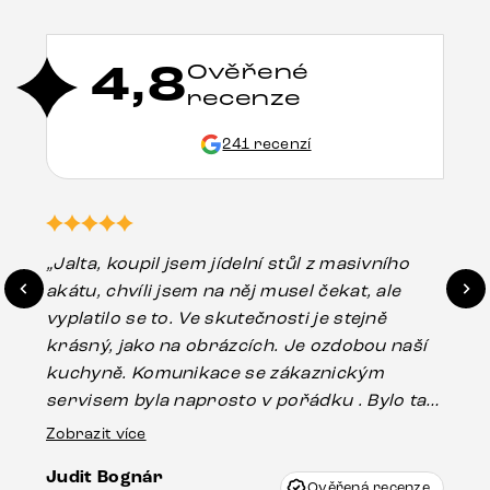
4,8
Ověřené
recenze
241 recenzí
„Jalta, koupil jsem jídelní stůl z masivního
„O
akátu, chvíli jsem na něj musel čekat, ale
in
vyplatilo se to. Ve skutečnosti je stejně
zá
krásný, jako na obrázcích. Je ozdobou naší
ef
kuchyně. Komunikace se zákaznickým
Es
servisem byla naprosto v pořádku . Bylo tam
16.
drobné poškození u nohy stolu, které mohlo
Zobrazit více
vzniknout při přepravě, ale s pomocí pana
Judit Bognár
Vincze mi velmi korektně vyšli vstříc.
Ověřená recenze