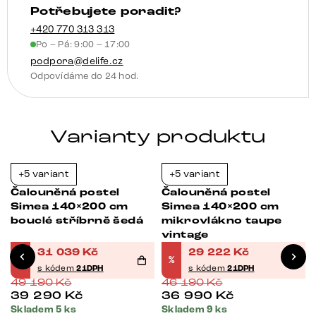
Potřebujete poradit?
+420 770 313 313
Po – Pá: 9:00 – 17:00
podpora@delife.cz
Odpovídáme do 24 hod.
Varianty produktu
+5 variant
+5 variant
-37%
-37%
Čalouněná postel
Čalouněná postel
Simea 140×200 cm
Simea 140×200 cm
bouclé stříbrně šedá
mikrovlákno taupe
vintage
31 039
Kč
29 222
Kč
%
%
s kódem
21DPH
s kódem
21DPH
49 190
Kč
46 190
Kč
39 290
Kč
36 990
Kč
Skladem 5 ks
Skladem 9 ks