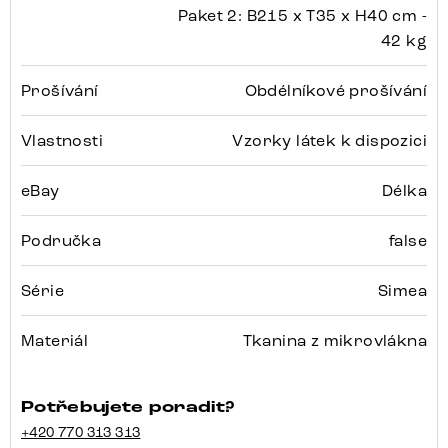
Paket 2: B215 x T35 x H40 cm -
42 kg
Prošívání
Obdélníkové prošívání
Vlastnosti
Vzorky látek k dispozici
eBay
Délka
Područka
false
Série
Simea
Materiál
Tkanina z mikrovlákna
Potřebujete poradit?
+420 770 313 313