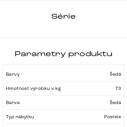
SIMEA
Série
Detail celé série
Parametry produktu
Barvy
Šedá
Hmotnost výrobku v kg
73
Barva
Šedá
Typ nábytku
Postele