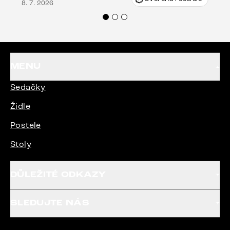
8. 7. 2026
Doporučuji produkty Delife všem.“
MENU
Sedačky
Židle
Postele
Stoly
DŮLEŽITÉ ODKAZY
SLEDUJTE NÁS