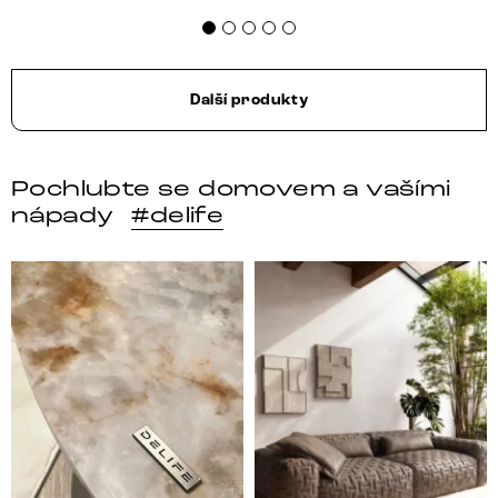
Další produkty
Pochlubte se domovem a vašími
nápady
#delife
DELIFE – Nábytek, který promění dům v domov. Domo
Místo, kam se budeš těšit 