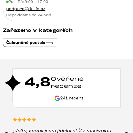
Po – Pá: 9:00 – 17:00
podpora@delife.cz
Odpovídáme do 24 hod.
Zařazeno v kategoriích
Čalouněné postele
4,8
Ověřené
recenze
241 recenzí
„Jalta, koupil jsem jídelní stůl z masivního
„O