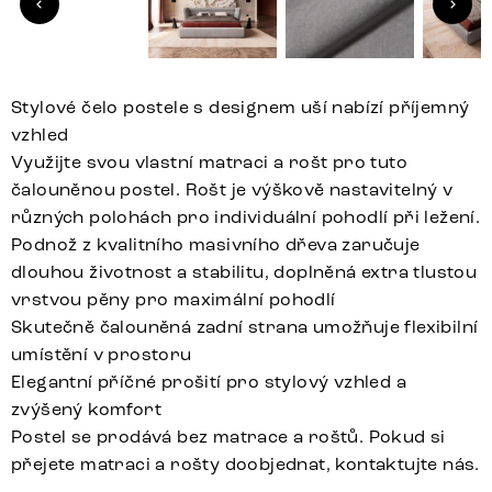
Stylové čelo postele s designem uší nabízí příjemný
vzhled
Využijte svou vlastní matraci a rošt pro tuto
čalouněnou postel. Rošt je výškově nastavitelný v
různých polohách pro individuální pohodlí při ležení.
Podnož z kvalitního masivního dřeva zaručuje
dlouhou životnost a stabilitu, doplněná extra tlustou
vrstvou pěny pro maximální pohodlí
Skutečně čalouněná zadní strana umožňuje flexibilní
umístění v prostoru
Elegantní příčné prošití pro stylový vzhled a
zvýšený komfort
Postel se prodává bez matrace a roštů. Pokud si
přejete matraci a rošty doobjednat, kontaktujte nás.