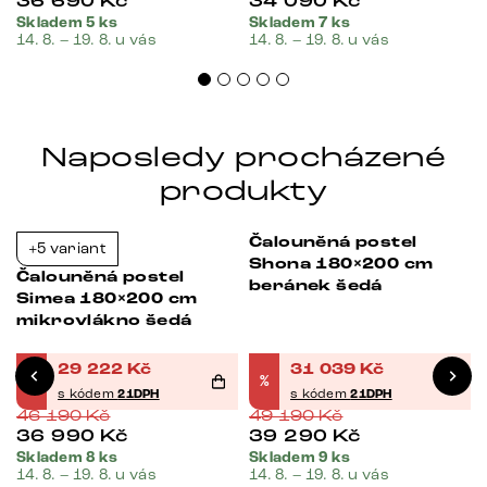
36 690
Kč
34 090
Kč
Skladem 5 ks
Skladem 7 ks
14. 8. – 19. 8. u vás
14. 8. – 19. 8. u vás
Naposledy procházené
produkty
Čalouněná postel
+5 variant
Bestseller
Bestseller
-37%
-37%
Shona 180×200 cm
Čalouněná postel
beránek šedá
Simea 180×200 cm
mikrovlákno šedá
29 222
Kč
31 039
Kč
%
%
s kódem
21DPH
s kódem
21DPH
46 190
Kč
49 190
Kč
36 990
Kč
39 290
Kč
Skladem 8 ks
Skladem 9 ks
14. 8. – 19. 8. u vás
14. 8. – 19. 8. u vás