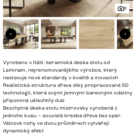
8
Vyrobeno v Itálii: keramická deska stolu od
Laminam, nejrenomovanějšího výrobce, který
nastavuje nové standardy v kvalitě a inovacích
Realistická struktura dřeva díky propracované 3D
technologii, která svými jemnými barevnými odstíny
připomíná ušlechtilý dub
Bezchytná deska stolu mistrovsky vyrobená z
jednoho kusu – souvislá kresba dřeva bez spár
Válcové nohy ve dvou průměrech vytvářejí
dynamický efekt