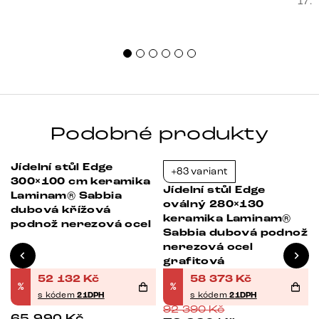
souč
17. 
nest
sprá
uspo
Podobné produkty
Jídelní stůl Edge
+83 variant
-21%
-37%
300×100 cm keramika
Jídelní stůl Edge
Laminam® Sabbia
oválný 280×130
dubová křížová
keramika Laminam®
podnož nerezová ocel
Sabbia dubová podnož
nerezová ocel
grafitová
52 132
Kč
58 373
Kč
%
%
s kódem
21DPH
s kódem
21DPH
92 390
Kč
65 990
Kč