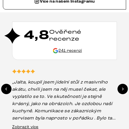
Více na našem Instagramu
4,8
Ověřené
recenze
241 recenzí
„Jalta, koupil jsem jídelní stůl z masivního
„O
akátu, chvíli jsem na něj musel čekat, ale
in
vyplatilo se to. Ve skutečnosti je stejně
zá
krásný, jako na obrázcích. Je ozdobou naší
ef
kuchyně. Komunikace se zákaznickým
Es
servisem byla naprosto v pořádku . Bylo tam
16.
drobné poškození u nohy stolu, které mohlo
Zobrazit více