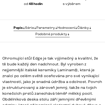
od
48 hodin
s výběrem
Popis
Série
Parametry
Hodnocení
Články
Podobné produkty
Ohromující stůl Edge je tak výjimečný a kvalitní, že
tě bude každý den nadchnout. Byl vyroben z
nejjemnější italské keramiky Laminam®, která je
znalci po celém světě oceňována pro své vynikající
vlastnosti, jako je snadná údržba a odolnost. Povrch
je strukturovaný a zároveň jemný, takže na tvých
konečcích prstů zanechává téměř měkký pocit.
Obdélníková deska stolu září jemnými dřevěnými