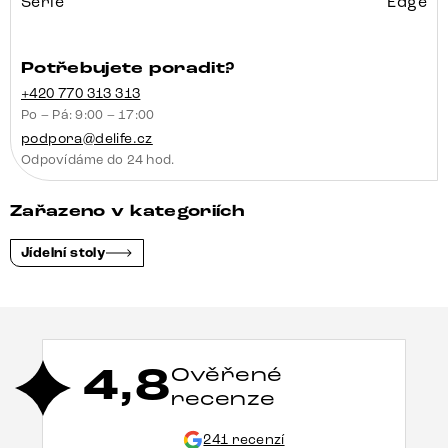
Série
Edge
Potřebujete poradit?
+420 770 313 313
Po – Pá: 9:00 – 17:00
podpora@delife.cz
Odpovídáme do 24 hod.
Zařazeno v kategoriích
Jídelní stoly
4,8
Ověřené
recenze
241 recenzí