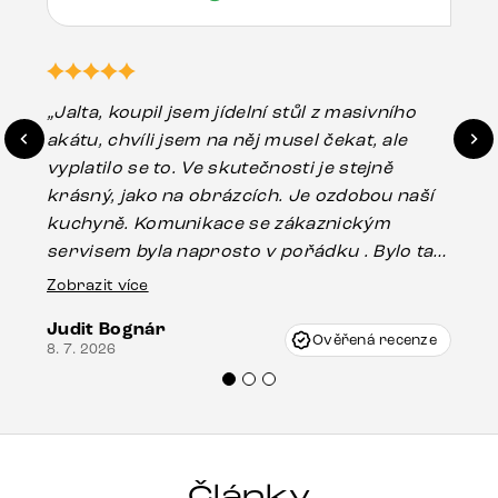
„Jalta, koupil jsem jídelní stůl z masivního
„O
akátu, chvíli jsem na něj musel čekat, ale
in
vyplatilo se to. Ve skutečnosti je stejně
zá
krásný, jako na obrázcích. Je ozdobou naší
ef
kuchyně. Komunikace se zákaznickým
Es
servisem byla naprosto v pořádku . Bylo tam
16.
drobné poškození u nohy stolu, které mohlo
Zobrazit více
vzniknout při přepravě, ale s pomocí pana
Judit Bognár
Vincze mi velmi korektně vyšli vstříc.
Ověřená recenze
8. 7. 2026
Doporučuji produkty Delife všem.“
Články