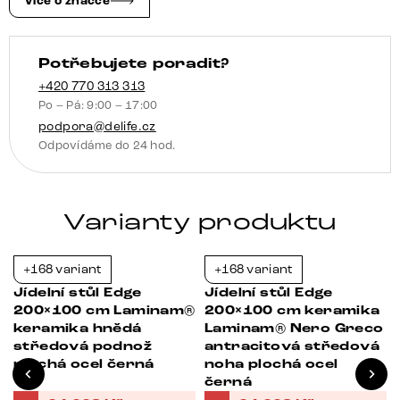
Více o značce
ocel
grafitová
Potřebujete poradit?
množství
+420 770 313 313
Po – Pá: 9:00 – 17:00
podpora@delife.cz
Odpovídáme do 24 hod.
Varianty produktu
+168 variant
+168 variant
-37%
-37%
Jídelní stůl Edge
Jídelní stůl Edge
200×100 cm Laminam®
200×100 cm keramika
keramika hnědá
Laminam® Nero Greco
ž
středová podnož
antracitová středová
plochá ocel černá
noha plochá ocel
černá