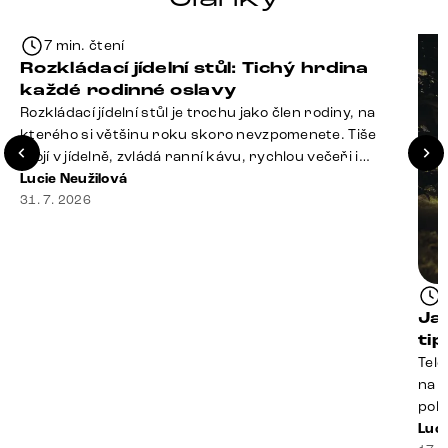
7 min. čtení
Rozkládací jídelní stůl: Tichý hrdina
každé rodinné oslavy
Rozkládací jídelní stůl je trochu jako člen rodiny, na
kterého si většinu roku skoro nevzpomenete. Tiše
stojí v jídelně, zvládá ranní kávu, rychlou večeři i
hromadu dopisů, které je potřeba „někdy vyřídit“. Pak
Lucie Neužilová
ale přijdou Vánoce, narozeniny nebo zpráva: „Stavíme
31. 7. 2026
se jen na chvilku. Bude nás osm.“ A v tu chvíli přichází
jeho chvíle. Z [&hellip;]
Ja
ti
Tele
na k
poko
prak
Luci