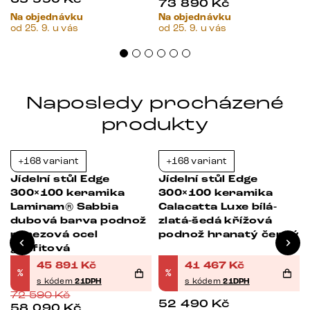
73 890
Kč
Na objednávku
Na objednávku
od 25. 9. u vás
od 25. 9. u vás
Naposledy procházené
produkty
+168 variant
+168 variant
-37%
-21%
Jídelní stůl Edge
Jídelní stůl Edge
300×100 keramika
300×100 keramika
Laminam® Sabbia
Calacatta Luxe bílá-
dubová barva podnož
zlatá-šedá křížová
nerezová ocel
podnož hranatý černý
grafitová
45 891
Kč
41 467
Kč
%
%
s kódem
21DPH
s kódem
21DPH
72 590
Kč
52 490
Kč
58 090
Kč