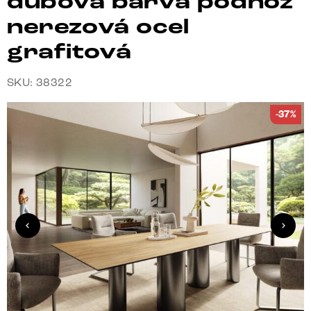
dubová barva podnož
nerezová ocel
grafitová
SKU: 38322
-37%