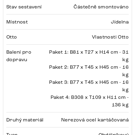
Stav sestavení
Částečně smontováno
Místnost
Jídelna
Otto
Vlastnosti Otto
Balení pro
Paket 1: B81 x T27 x H14 cm - 31
dopravu
kg
Paket 2: B77 x T45 x H45 cm - 16
kg
Paket 3: B77 x T45 x H45 cm - 16
kg
Paket 4: B308 x T109 x H11 cm -
136 kg
Druhý materiál
Nerezová ocel kartáčovaná
Tvar
Obdélníkový