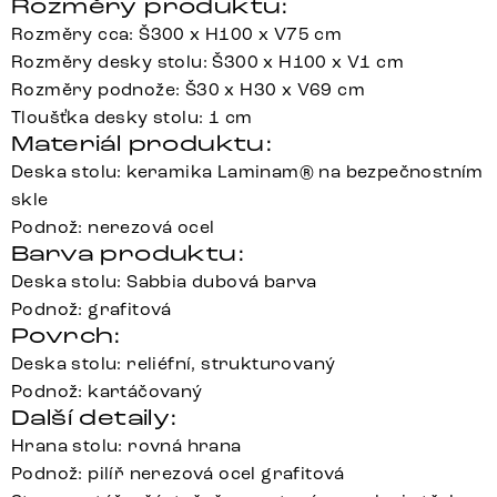
Rozměry produktu:
Rozměry cca: Š300 x H100 x V75 cm
Rozměry desky stolu: Š300 x H100 x V1 cm
Rozměry podnože: Š30 x H30 x V69 cm
Tloušťka desky stolu: 1 cm
Materiál produktu:
Deska stolu: keramika Laminam® na bezpečnostním
skle
Podnož: nerezová ocel
Barva produktu:
Deska stolu: Sabbia dubová barva
Podnož: grafitová
Povrch:
Deska stolu: reliéfní, strukturovaný
Podnož: kartáčovaný
Další detaily:
Hrana stolu: rovná hrana
Podnož: pilíř nerezová ocel grafitová