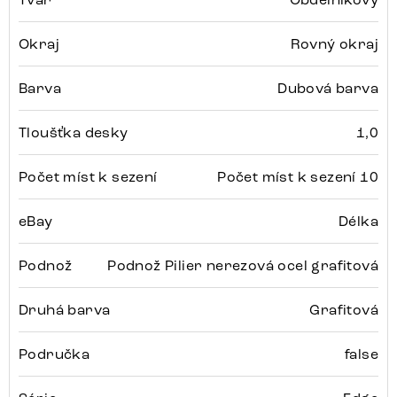
Okraj
Rovný okraj
Barva
Dubová barva
Tloušťka desky
1,0
Počet míst k sezení
Počet míst k sezení 10
eBay
Délka
Podnož
Podnož Pilier nerezová ocel grafitová
Druhá barva
Grafitová
Područka
false