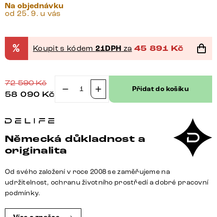
Na objednávku
od 25. 9. u vás
%
Koupit s kódem
21DPH
za
45 891
Kč
72 590
Kč
Přidat do košíku
58 090
Kč
Jídelní
stůl
Edge
300x100
Německá důkladnost a
keramika
originalita
Laminam®
Sabbia
Od svého založení v roce 2008 se zaměřujeme na
dubová
udržitelnost, ochranu životního prostředí a dobré pracovní
barva
podmínky.
podnož
nerezová