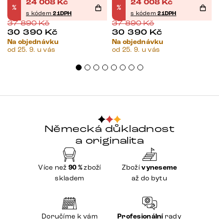
24 008
Kč
24 008
Kč
%
%
s kódem
21DPH
s kódem
21DPH
37 890
Kč
37 890
Kč
30 390
Kč
30 390
Kč
Na objednávku
Na objednávku
od 25. 9. u vás
od 25. 9. u vás
Německá důkladnost
a originalita
Více než
90 %
zboží
Zboží
vyneseme
skladem
až do bytu
Doručíme k vám
Profesionální
rady