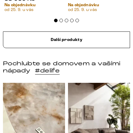
Na objednávku
Na objednávku
od 25. 9. u vás
od 25. 9. u vás
Další produkty
Pochlubte se domovem a vašími
nápady
#delife
DELIFE – Nábytek, který promění dům v domov. Domo
Místo, kam se budeš těšit 