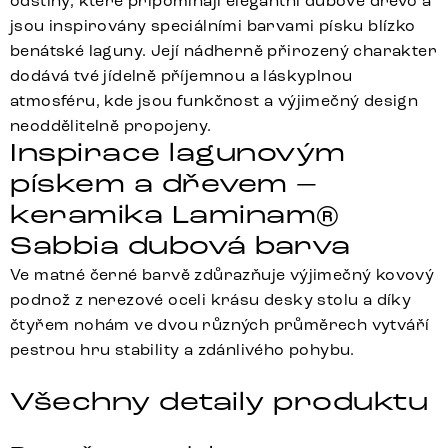
odstíny, které připomínají elegantní dubové dřevo a
jsou inspirovány speciálními barvami písku blízko
benátské laguny. Její nádherně přirozený charakter
dodává tvé jídelně příjemnou a láskyplnou
atmosféru, kde jsou funkčnost a výjimečný design
neoddělitelně propojeny.
Inspirace lagunovým
pískem a dřevem –
keramika Laminam®
Sabbia dubová barva
Ve matné černé barvě zdůrazňuje výjimečný kovový
podnož z nerezové oceli krásu desky stolu a díky
čtyřem nohám ve dvou různých průměrech vytváří
pestrou hru stability a zdánlivého pohybu.
Všechny detaily produktu