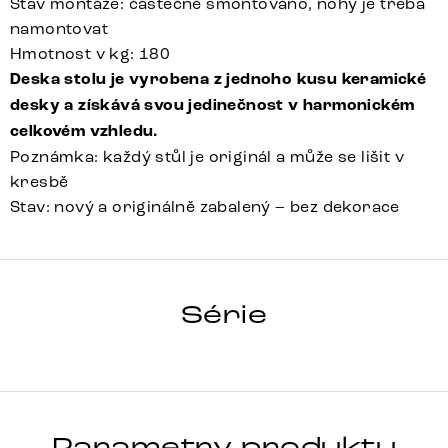
Stav montáže: částečně smontováno, nohy je třeba
namontovat
Hmotnost v kg: 180
Deska stolu je vyrobena z jednoho kusu keramické
desky a získává svou jedinečnost v harmonickém
celkovém vzhledu.
Poznámka: každý stůl je originál a může se lišit v
kresbě
Stav: nový a originálně zabalený – bez dekorace
HRANA
Série
Detail celé série
Parametry produktu