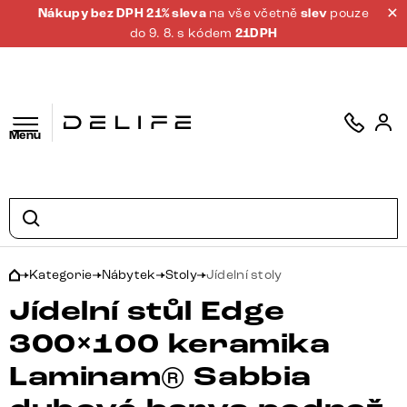
Nákupy bez DPH 21% sleva
na vše včetně
slev
pouze
do 9. 8. s kódem
21DPH
Menu
Kategorie
Nábytek
Stoly
Jídelní stoly
Jídelní stůl Edge
300×100 keramika
Laminam® Sabbia