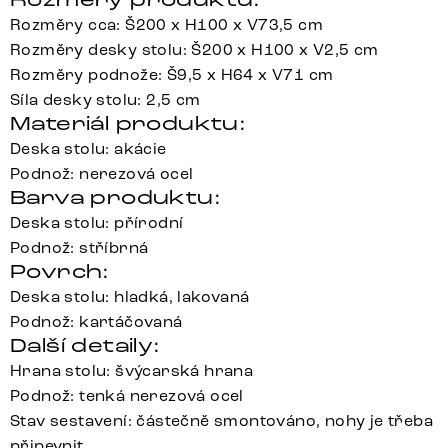
Rozměry cca: Š200 x H100 x V73,5 cm
Rozměry desky stolu: Š200 x H100 x V2,5 cm
Rozměry podnože: Š9,5 x H64 x V71 cm
Síla desky stolu: 2,5 cm
Materiál produktu:
Deska stolu: akácie
Podnož: nerezová ocel
Barva produktu:
Deska stolu: přírodní
Podnož: stříbrná
Povrch:
Deska stolu: hladká, lakovaná
Podnož: kartáčovaná
Další detaily:
Hrana stolu: švýcarská hrana
Podnož: tenká nerezová ocel
Stav sestavení: částečně smontováno, nohy je třeba
připevnit