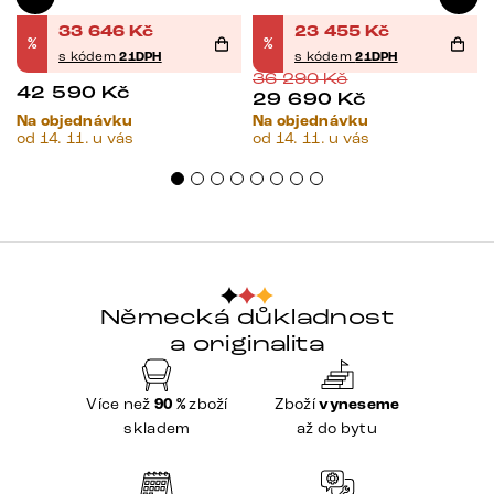
33 646
Kč
23 455
Kč
%
%
s kódem
21DPH
s kódem
21DPH
36 290
Kč
42 590
Kč
29 690
Kč
Na objednávku
Na objednávku
od 14. 11. u vás
od 14. 11. u vás
Německá důkladnost
a originalita
Více než
90 %
zboží
Zboží
vyneseme
skladem
až do bytu