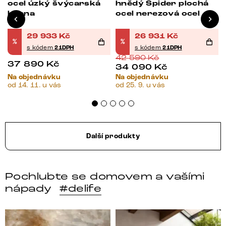
ocel úzký švýcarská
hnědý Spider plochá
hrana
ocel nerezová ocel
29 933
Kč
26 931
Kč
%
%
s kódem
21DPH
s kódem
21DPH
42 590
Kč
37 890
Kč
34 090
Kč
Na objednávku
Na objednávku
od 14. 11. u vás
od 25. 9. u vás
Další produkty
Pochlubte se domovem a vašími
nápady
#delife
DELIFE – Nábytek, který promění dům v domov. Domo
Místo, kam se budeš těšit 