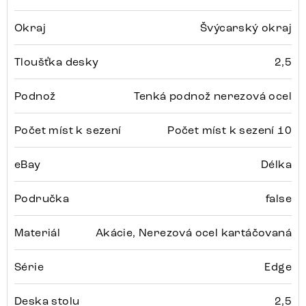
Okraj
Švýcarský okraj
Tloušťka desky
2,5
Podnož
Tenká podnož nerezová ocel
Počet míst k sezení
Počet míst k sezení 10
eBay
Délka
Područka
false
Materiál
Akácie, Nerezová ocel kartáčovaná
Série
Edge
Deska stolu
2,5