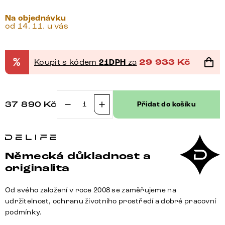
Na objednávku
od 14. 11. u vás
%
Koupit s kódem
21DPH
za
29 933
Kč
37 890
Kč
Přidat do košíku
Jídelní
stůl
Edge
oválný
Německá důkladnost a
200x100
originalita
akácie
přírodní
Od svého založení v roce 2008 se zaměřujeme na
nerezová
udržitelnost, ochranu životního prostředí a dobré pracovní
ocel
podmínky.
úzký