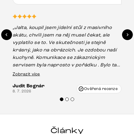
„Jalta, koupil jsem jídelní stůl z masivního
„O
akátu, chvíli jsem na něj musel čekat, ale
in
vyplatilo se to. Ve skutečnosti je stejně
zá
krásný, jako na obrázcích. Je ozdobou naší
ef
kuchyně. Komunikace se zákaznickým
Es
servisem byla naprosto v pořádku . Bylo tam
16.
drobné poškození u nohy stolu, které mohlo
Zobrazit více
vzniknout při přepravě, ale s pomocí pana
Judit Bognár
Vincze mi velmi korektně vyšli vstříc.
Ověřená recenze
8. 7. 2026
Doporučuji produkty Delife všem.“
Články