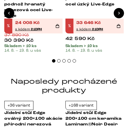
podnož hranatý
ocel úzký Live-Edge
nerezová ocel Live-
Edge
24 008
Kč
33 646
Kč
%
%
s kódem
21DPH
s kódem
21DPH
37 890
Kč
42 590
Kč
30 390
Kč
Skladem > 10 ks
Skladem > 10 ks
14. 8. – 19. 8. u vás
14. 8. – 19. 8. u vás
Naposledy procházené
produkty
+36 variant
+168 variant
-21%
-37%
Jídelní stůl Edge
Jídelní stůl Edge
oválný 200×100 akácie
200×100 cm keramika
přírodní nerezová
Laminam®Noir Desir