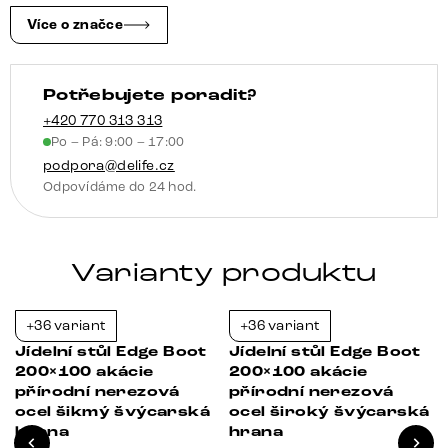
švýcarská
Více o značce
hrana
množství
Potřebujete poradit?
+420 770 313 313
Po – Pá: 9:00 – 17:00
podpora@delife.cz
Odpovídáme do 24 hod.
Varianty produktu
+36 variant
+36 variant
-21%
-35%
Jídelní stůl Edge Boot
Jídelní stůl Edge Boot
200×100 akácie
200×100 akácie
á
přírodní nerezová
přírodní nerezová
ocel šikmý švýcarská
ocel široký švýcarská
hrana
hrana