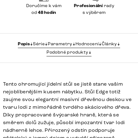
Doručíme k vám
Profesionální
rady
od
48 hodin
s výběrem
Popis
Série
Parametry
Hodnocení
Články
Podobné produkty
Tento ohromující jídelní stůl se jistě stane vaším
nejoblíbenějším kusem nábytku. Stůl Edge totiž
zaujme svou elegantní masivní dřevěnou deskou ve
tvaru lodi z mimořádně tvrdého akáciového dřeva.
Díky propracované švýcarské hraně, která se
směrem dolů zužuje, působí impozantní tvar lodi
nádherně lehce. Přirozený odstín podporuje
přátelský a jemný dojem a vytváří přirozeně