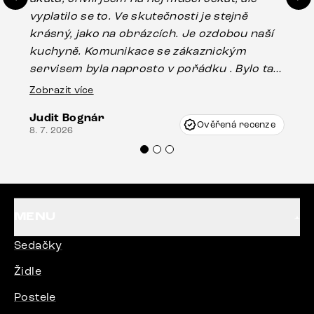
vyplatilo se to. Ve skutečnosti je stejně
zá
krásný, jako na obrázcích. Je ozdobou naší
ef
kuchyně. Komunikace se zákaznickým
Es
servisem byla naprosto v pořádku . Bylo tam
16.
drobné poškození u nohy stolu, které mohlo
Zobrazit více
vzniknout při přepravě, ale s pomocí pana
Judit Bognár
Vincze mi velmi korektně vyšli vstříc.
Ověřená recenze
8. 7. 2026
Doporučuji produkty Delife všem.“
MENU
Sedačky
Židle
Postele