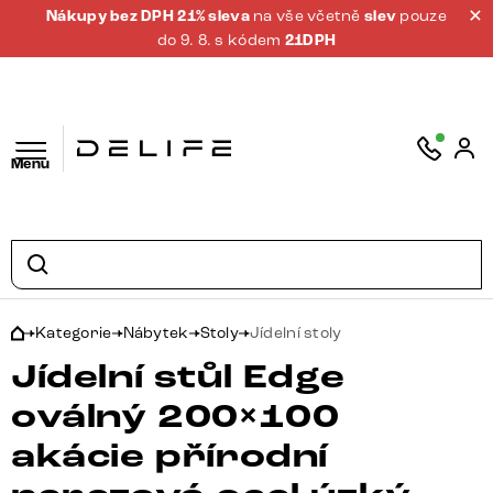
Nákupy bez DPH 21% sleva
na vše včetně
slev
pouze
do 9. 8. s kódem
21DPH
Menu
Kategorie
Nábytek
Stoly
Jídelní stoly
Jídelní stůl Edge
oválný 200×100
akácie přírodní