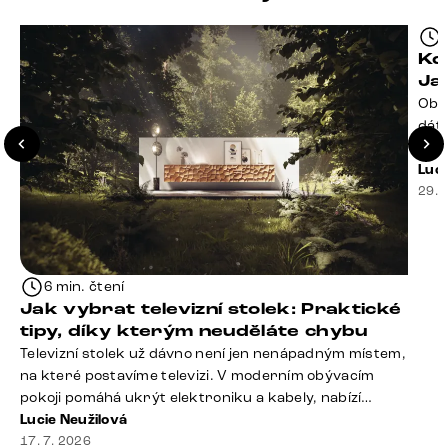
Kd
Ja
Obý
dáte
že t
seda
Luci
slou
29. 
rty 
Dobr
6 min. čtení
Jak vybrat televizní stolek: Praktické
tipy, díky kterým neuděláte chybu
Televizní stolek už dávno není jen nenápadným místem,
na které postavíme televizi. V moderním obývacím
pokoji pomáhá ukrýt elektroniku a kabely, nabízí
praktický úložný prostor a často se stává výraznou
Lucie Neužilová
součástí celého interiéru. Při jeho výběru proto
17. 7. 2026