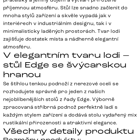
příjemnou atmosféru. Stůl lze snadno začlenit do
mnoha stylů zařízení a skvěle vypadá jak v
interiérech v industriálním designu, tak i v
minimalisticky laděných prostorách. Tvar lodi
zajišťuje dostatek místa a nádherně elegantní
atmosféru.
V elegantním tvaru lodi –
stůl Edge se švýcarskou
hranou
Se štíhlou tenkou podnoží z nerezové oceli se
rozhodujete správně pro jeden z našich
nejoblíbenějších stolů z řady Edge. Výborně
zpracovaná stříbrná podnož perfektně ladí s
každým stylem zařízení a dodává stolu vydařený mix
rustikální přirozenosti a atraktivní elegance.
Všechny detaily produktu
Rozměry produktu: