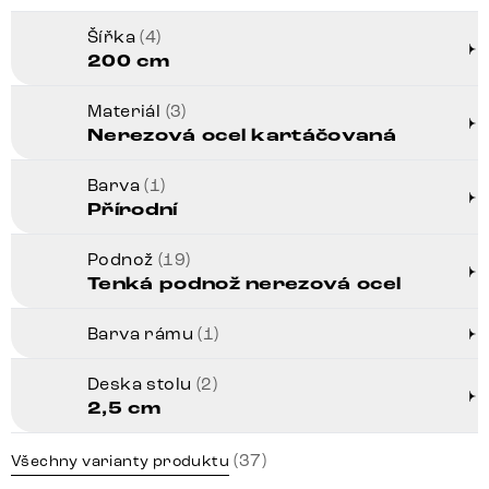
Šířka
(4)
200 cm
Materiál
(3)
Nerezová ocel kartáčovaná
Barva
(1)
Přírodní
Podnož
(19)
Tenká podnož nerezová ocel
Barva rámu
(1)
Deska stolu
(2)
2,5 cm
(37)
Všechny varianty produktu