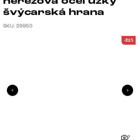
nerezová ocel úzký
švýcarská hrana
SKU: 29950
-21%
7