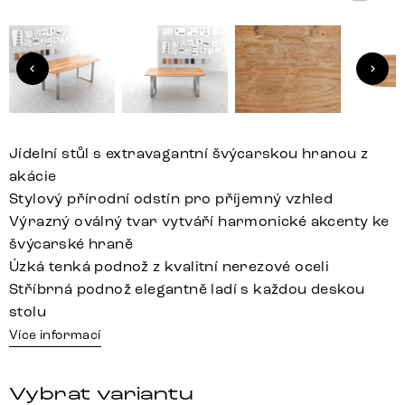
Jídelní stůl s extravagantní švýcarskou hranou z
akácie
Stylový přírodní odstín pro příjemný vzhled
Výrazný oválný tvar vytváří harmonické akcenty ke
švýcarské hraně
Úzká tenká podnož z kvalitní nerezové oceli
Stříbrná podnož elegantně ladí s každou deskou
stolu
Více informací
Vybrat variantu