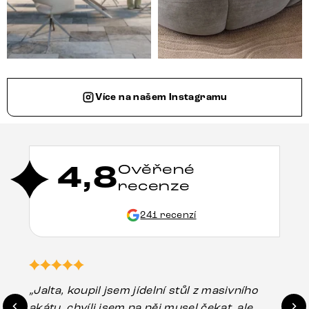
Více na našem Instagramu
4,8
Ověřené
recenze
241 recenzí
„Jalta, koupil jsem jídelní stůl z masivního
„O
akátu, chvíli jsem na něj musel čekat, ale
in