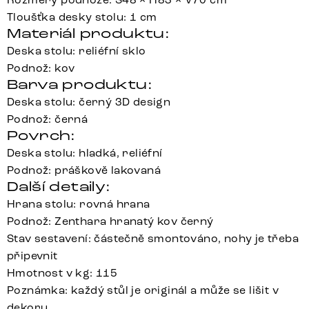
Tloušťka desky stolu: 1 cm
Materiál produktu:
Deska stolu: reliéfní sklo
Podnož: kov
Barva produktu:
Deska stolu: černý 3D design
Podnož: černá
Povrch:
Deska stolu: hladká, reliéfní
Podnož: práškově lakovaná
Další detaily:
Hrana stolu: rovná hrana
Podnož: Zenthara hranatý kov černý
Stav sestavení: částečně smontováno, nohy je třeba
připevnit
Hmotnost v kg: 115
Poznámka: každý stůl je originál a může se lišit v
dekoru