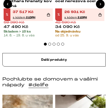
Zenthara hranatý kov
ocel nerezová ocel
černá
37 517
Kč
26 931
Kč
%
%
s kódem
21DPH
s kódem
21DPH
59 390
Kč
42 590
Kč
47 490
Kč
34 090
Kč
Skladem > 10 ks
Na objednávku
14. 8. – 19. 8. u vás
od 25. 9. u vás
Další produkty
Pochlubte se domovem a vašími
nápady
#delife
DELIFE – Nábytek, který promění dům v domov. Domo
Místo, kam se budeš těšit 