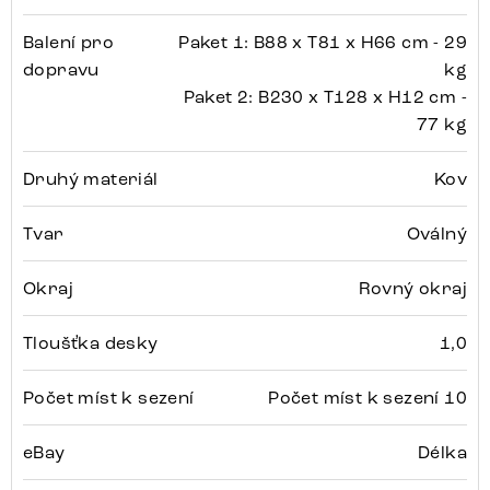
Balení pro
Paket 1: B88 x T81 x H66 cm - 29
dopravu
kg
Paket 2: B230 x T128 x H12 cm -
77 kg
Druhý materiál
Kov
Tvar
Oválný
Okraj
Rovný okraj
Tloušťka desky
1,0
Počet míst k sezení
Počet míst k sezení 10
eBay
Délka