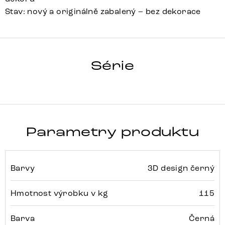
Stav: nový a originálně zabalený – bez dekorace
HRANA
Série
Detail celé série
Parametry produktu
Barvy
3D design černý
Hmotnost výrobku v kg
115
Barva
Černá