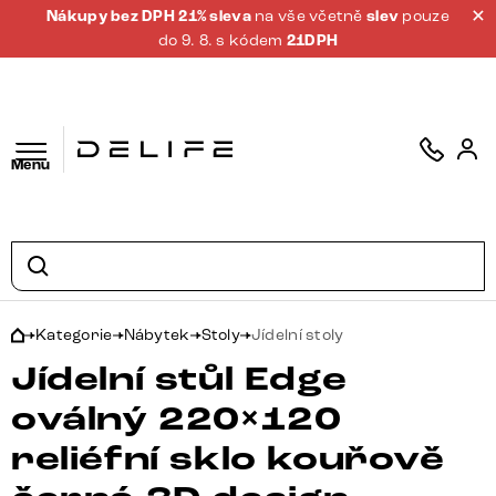
Nákupy bez DPH 21% sleva
na vše včetně
slev
pouze
do 9. 8. s kódem
21DPH
Menu
Kategorie
Nábytek
Stoly
Jídelní stoly
Jídelní stůl Edge
oválný 220×120
reliéfní sklo kouřově