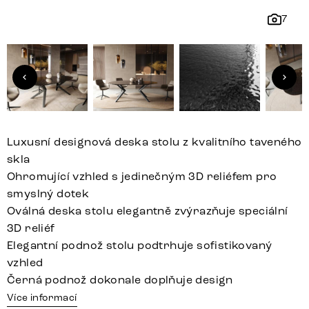
7
Luxusní designová deska stolu z kvalitního taveného
skla
Ohromující vzhled s jedinečným 3D reliéfem pro
smyslný dotek
Oválná deska stolu elegantně zvýrazňuje speciální
3D reliéf
Elegantní podnož stolu podtrhuje sofistikovaný
vzhled
Černá podnož dokonale doplňuje design
Více informací