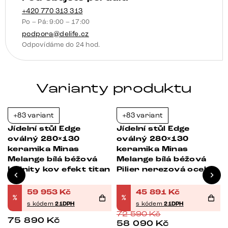
černá
+420 770 313 313
Po – Pá: 9:00 – 17:00
množství
podpora@delife.cz
Odpovídáme do 24 hod.
Varianty produktu
+83 variant
+83 variant
-21%
-37%
Jídelní stůl Edge
Jídelní stůl Edge
oválný 280×130
oválný 280×130
keramika Minas
keramika Minas
Melange bílá béžová
Melange bílá béžová
Infinity kov efekt titan
Pilier nerezová ocel
59 953
Kč
45 891
Kč
%
%
s kódem
21DPH
s kódem
21DPH
72 590
Kč
75 890
Kč
58 090
Kč