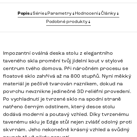
Popis
Série
Parametry
Hodnocení
Články
Podobné produkty
Impozantní oválná deska stolu z elegantního
taveného skla promění tvůj jídelní kout v stylové
centrum tvého domova. Při náročném procesu se
floatové sklo zahřívá až na 800 stupňů. Nyní měkký
materiál je pečlivě tvarován razníkem, dokud na
povrchu nevznikne jedinečné 3D reliéfní provedení.
Po vychladnutí je tvrzené sklo na spodní straně
natřeno černým odstínem, který desce stolu
dodává moderní a poutavý vzhled. Díky tvrzenému
tavenému sklu je Edge stůl nejen zvlášť odolný proti
skvrnám. Jeho nekonečně krásný vzhled a svůdný