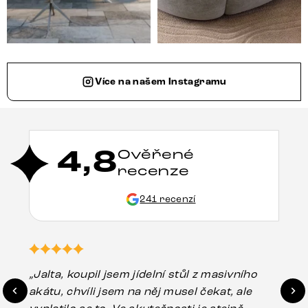
Více na našem Instagramu
4,8
Ověřené
recenze
241 recenzí
„Jalta, koupil jsem jídelní stůl z masivního
„O
akátu, chvíli jsem na něj musel čekat, ale
in