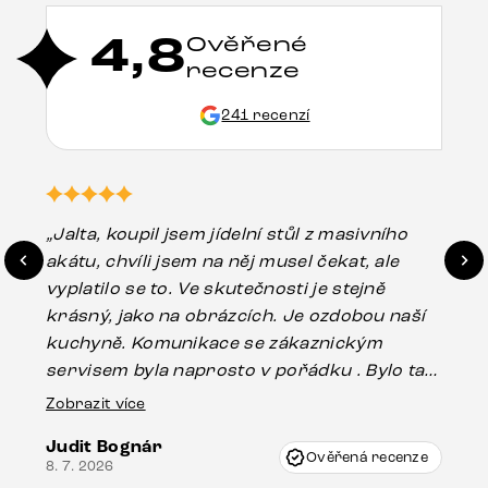
4,8
Ověřené
recenze
241 recenzí
„Jalta, koupil jsem jídelní stůl z masivního
„O
akátu, chvíli jsem na něj musel čekat, ale
in
vyplatilo se to. Ve skutečnosti je stejně
zá
krásný, jako na obrázcích. Je ozdobou naší
ef
kuchyně. Komunikace se zákaznickým
Es
servisem byla naprosto v pořádku . Bylo tam
16.
drobné poškození u nohy stolu, které mohlo
Zobrazit více
vzniknout při přepravě, ale s pomocí pana
Judit Bognár
Vincze mi velmi korektně vyšli vstříc.
Ověřená recenze
8. 7. 2026
Doporučuji produkty Delife všem.“