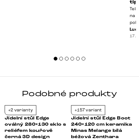
ti
Tele
na k
poko
prak
Luci
souč
17. 
nest
sprá
uspo
Podobné produkty
+2 varianty
+157 variant
-21%
-21%
Jídelní stůl Edge
Jídelní stůl Edge Boot
oválný 280×130 sklo s
240×120 cm keramika
reliéfem kouřově
Minas Melange bílá
černá 3D design
béžová Zenthara