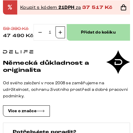
%
Koupit s kódem
21DPH
za
37 517
Kč
59 390
Kč
Přidat do košíku
47 490
Kč
Jídelní
stůl
Edge
oválný
Německá důkladnost a
220x120
originalita
reliéfní
sklo
Od svého založení v roce 2008 se zaměřujeme na
kouřově
udržitelnost, ochranu životního prostředí a dobré pracovní
černá
podmínky.
3D
design
Více o značce
Zenthara
hranatý
Potřebujete poradit?
kov