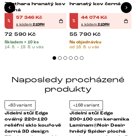
Zenthara hranatý kov
hranatý kov černá
černá
57 346
Kč
44 074
Kč
%
%
s kódem
21DPH
s kódem
21DPH
72 590
Kč
55 790
Kč
Skladem > 10 ks
Na objednávku
14. 8. – 19. 8. u vás
od 18. 8. u vás
Naposledy procházené
produkty
+83 variant
+168 variant
-37%
-37%
Jídelní stůl Edge
Jídelní stůl Edge
oválný 220×120
200×100 cm keramika
reliéfní sklo kouřově
Laminam®Noir Desir
černá 3D design
hnědý Spider plochá