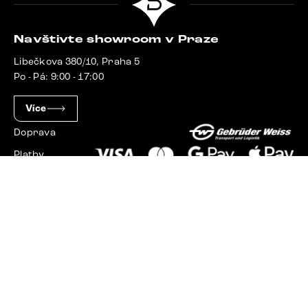
Navštivte showroom v Praze
Libečkova 380/10, Praha 5
Po - Pá: 9:00 - 17:00
Více
Doprava
Platby
Slovensko
Maďarsko
Německo
Švýcarsko
Francie
Polsko
Nizozemsko
© 2023 - 2026 Delife.cz. Všechna práva vyhrazena.