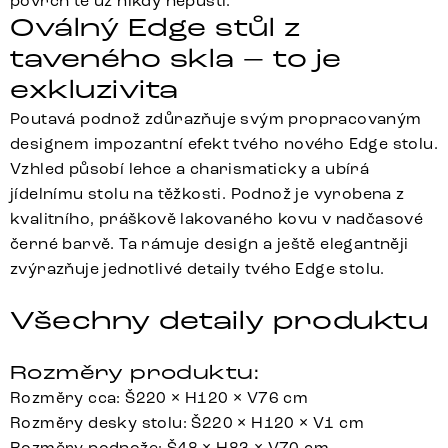
povrch tě už nikdy nepustí.
Oválný Edge stůl z
taveného skla – to je
exkluzivita
Poutavá podnož zdůrazňuje svým propracovaným
designem impozantní efekt tvého nového Edge stolu.
Vzhled působí lehce a charismaticky a ubírá
jídelnímu stolu na těžkosti. Podnož je vyrobena z
kvalitního, práškově lakovaného kovu v nadčasové
černé barvě. Ta rámuje design a ještě elegantněji
zvýrazňuje jednotlivé detaily tvého Edge stolu.
Všechny detaily produktu
Rozměry produktu:
Rozměry cca: Š220 × H120 × V76 cm
Rozměry desky stolu: Š220 × H120 × V1 cm
Rozměry podnože: Š48 × H83 × V70 cm