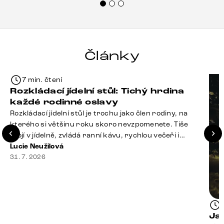
Články
7 min. čtení
Rozkládací jídelní stůl: Tichý hrdina
každé rodinné oslavy
Rozkládací jídelní stůl je trochu jako člen rodiny, na
kterého si většinu roku skoro nevzpomenete. Tiše
stojí v jídelně, zvládá ranní kávu, rychlou večeři i
hromadu dopisů, které je potřeba „někdy vyřídit“. Pak
Lucie Neužilová
ale přijdou Vánoce, narozeniny nebo zpráva: „Stavíme
31. 7. 2026
se jen na chvilku. Bude nás osm.“ A v tu chvíli přichází
jeho chvíle. Z [&hellip;]
Ja