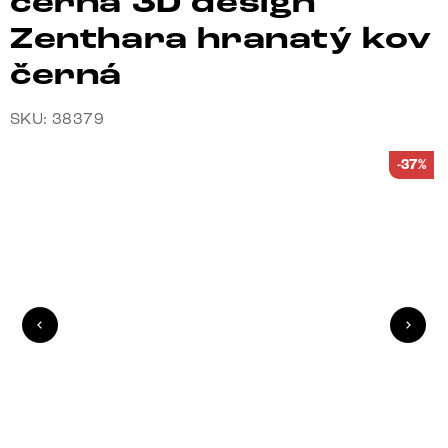
černá 3D design
Zenthara hranatý kov
černá
SKU: 38379
-37%