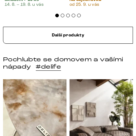
14. 8. – 19. 8. u vás
od 25. 9. u vás
Další produkty
Pochlubte se domovem a vašími
nápady
#delife
DELIFE – Nábytek, který promění dům v domov. Domo
Místo, kam se budeš těšit 