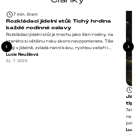
Články
7 min. čtení
Rozkládací jídelní stůl: Tichý hrdina
každé rodinné oslavy
Rozkládací jídelní stůl je trochu jako člen rodiny, na
kterého si většinu roku skoro nevzpomenete. Tiše
stojí v jídelně, zvládá ranní kávu, rychlou večeři i
hromadu dopisů, které je potřeba „někdy vyřídit“. Pak
Lucie Neužilová
ale přijdou Vánoce, narozeniny nebo zpráva: „Stavíme
31. 7. 2026
se jen na chvilku. Bude nás osm.“ A v tu chvíli přichází
jeho chvíle. Z [&hellip;]
Ja
ti
Tele
na k
poko
prak
Luci