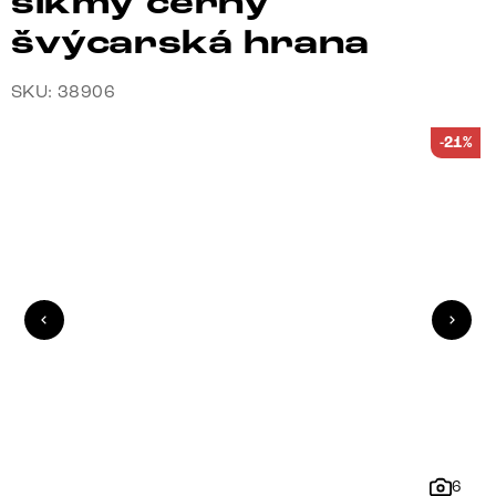
šikmý černý
švýcarská hrana
SKU: 38906
-21%
6