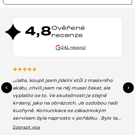
4,8
Ověřené
recenze
241 recenzí
„Jalta, koupil jsem jídelní stůl z masivního
„O
akátu, chvíli jsem na něj musel čekat, ale
in
vyplatilo se to. Ve skutečnosti je stejně
zá
krásný, jako na obrázcích. Je ozdobou naší
ef
kuchyně. Komunikace se zákaznickým
Es
servisem byla naprosto v pořádku . Bylo tam
16.
drobné poškození u nohy stolu, které mohlo
Zobrazit více
vzniknout při přepravě, ale s pomocí pana