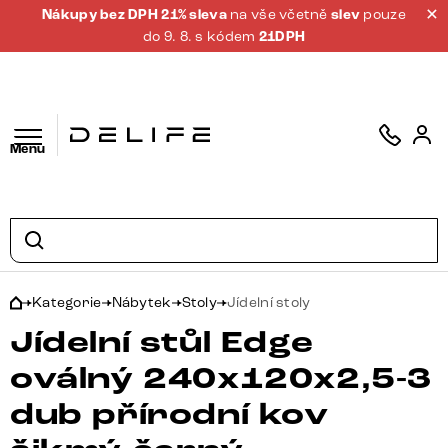
Nákupy bez DPH 21% sleva
na vše včetně
slev
pouze
do 9. 8. s kódem
21DPH
Menu
Kategorie
Nábytek
Stoly
Jídelní stoly
Jídelní stůl Edge
oválný 240x120x2,5-3
dub přírodní kov