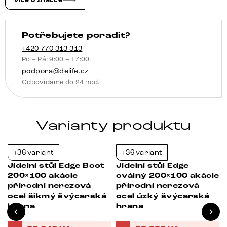
Více o značce
švýcarská
hrana
Potřebujete poradit?
množství
+420 770 313 313
Po – Pá: 9:00 – 17:00
podpora@delife.cz
Odpovídáme do 24 hod.
Varianty produktu
+36 variant
+36 variant
-21%
-21%
Jídelní stůl Edge Boot
Jídelní stůl Edge
200×100 akácie
oválný 200×100 akácie
přírodní nerezová
přírodní nerezová
ocel šikmý švýcarská
ocel úzký švýcarská
hrana
hrana