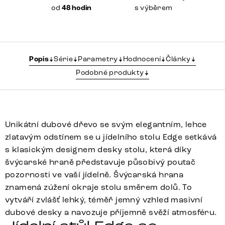
od
48 hodin
s výběrem
Popis
Série
Parametry
Hodnocení
Články
Podobné produkty
Unikátní dubové dřevo se svým elegantním, lehce
zlatavým odstínem se u jídelního stolu Edge setkává
s klasickým designem desky stolu, která díky
švýcarské hraně představuje působivý poutač
pozornosti ve vaší jídelně. Švýcarská hrana
znamená zúžení okraje stolu směrem dolů. To
vytváří zvlášť lehký, téměř jemný vzhled masivní
dubové desky a navozuje příjemně svěží atmosféru.