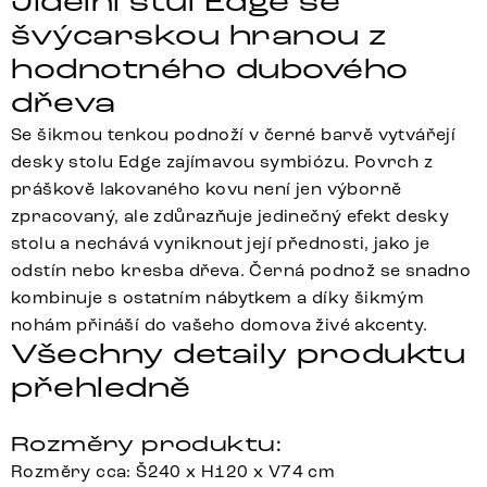
Jídelní stůl Edge se
švýcarskou hranou z
hodnotného dubového
dřeva
Se šikmou tenkou podnoží v černé barvě vytvářejí
desky stolu Edge zajímavou symbiózu. Povrch z
práškově lakovaného kovu není jen výborně
zpracovaný, ale zdůrazňuje jedinečný efekt desky
stolu a nechává vyniknout její přednosti, jako je
odstín nebo kresba dřeva. Černá podnož se snadno
kombinuje s ostatním nábytkem a díky šikmým
nohám přináší do vašeho domova živé akcenty.
Všechny detaily produktu
přehledně
Rozměry produktu:
Rozměry cca: Š240 x H120 x V74 cm