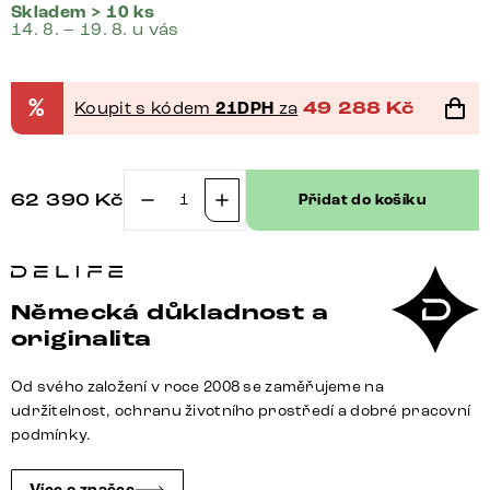
Skladem > 10 ks
14. 8. – 19. 8. u vás
%
Koupit s kódem
21DPH
za
49 288
Kč
62 390
Kč
Přidat do košíku
Jídelní
stůl
Edge
oválný
Německá důkladnost a
240x120x2,5-
originalita
3
dub
Od svého založení v roce 2008 se zaměřujeme na
přírodní
udržitelnost, ochranu životního prostředí a dobré pracovní
kov
podmínky.
šikmý
černý