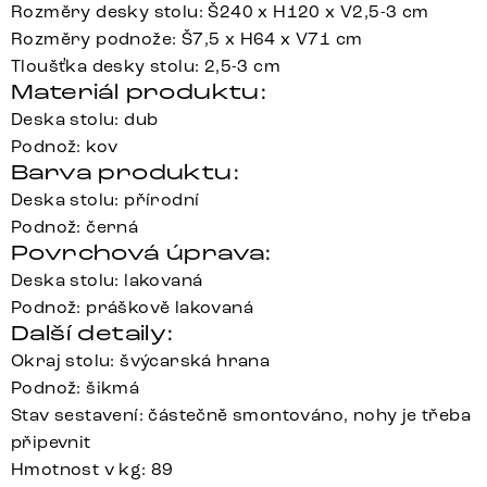
Rozměry desky stolu: Š240 x H120 x V2,5-3 cm
Rozměry podnože: Š7,5 x H64 x V71 cm
Tloušťka desky stolu: 2,5-3 cm
Materiál produktu:
Deska stolu: dub
Podnož: kov
Barva produktu:
Deska stolu: přírodní
Podnož: černá
Povrchová úprava:
Deska stolu: lakovaná
Podnož: práškově lakovaná
Další detaily:
Okraj stolu: švýcarská hrana
Podnož: šikmá
Stav sestavení: částečně smontováno, nohy je třeba
připevnit
Hmotnost v kg: 89