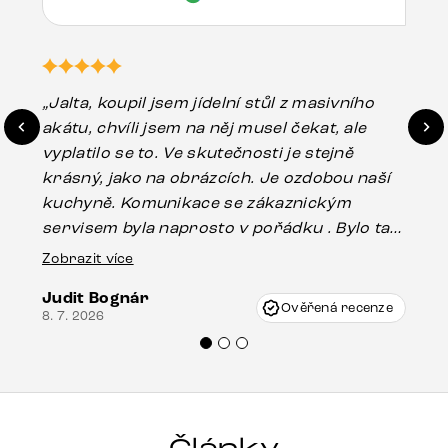
„Jalta, koupil jsem jídelní stůl z masivního
„O
akátu, chvíli jsem na něj musel čekat, ale
in
vyplatilo se to. Ve skutečnosti je stejně
zá
krásný, jako na obrázcích. Je ozdobou naší
ef
kuchyně. Komunikace se zákaznickým
Es
servisem byla naprosto v pořádku . Bylo tam
16.
drobné poškození u nohy stolu, které mohlo
Zobrazit více
vzniknout při přepravě, ale s pomocí pana
Judit Bognár
Vincze mi velmi korektně vyšli vstříc.
Ověřená recenze
8. 7. 2026
Doporučuji produkty Delife všem.“