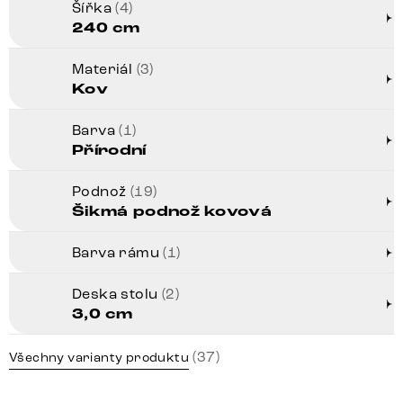
Šířka
(4)
240 cm
Materiál
(3)
Kov
Barva
(1)
Přírodní
Podnož
(19)
Šikmá podnož kovová
Barva rámu
(1)
Deska stolu
(2)
3,0 cm
(37)
Všechny varianty produktu