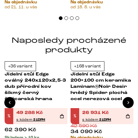
Na objednávku
Na objednávku
od 21. 11. u vás
od 18. 8. u vás
Naposledy procházené
produkty
+36 variant
+168 variant
-21%
-37%
Jídelní stůl Edge
Jídelní stůl Edge
oválný 240x120x2,5-3
200×100 cm keramika
dub přírodní kov
Laminam®Noir Desir
šikmý černý
hnědý Spider plochá
švýcarská hrana
ocel nerezová ocel
49 288
Kč
26 931
Kč
%
%
s kódem
21DPH
s kódem
21DPH
42 590
Kč
62 390
Kč
34 090
Kč
Skladem > 10 ks
Na objednávku