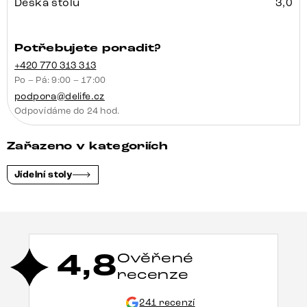
Deska stolu
3,0
Potřebujete poradit?
+420 770 313 313
Po – Pá: 9:00 – 17:00
podpora@delife.cz
Odpovídáme do 24 hod.
Zařazeno v kategoriích
Jídelní stoly
4,8
Ověřené
recenze
241 recenzí