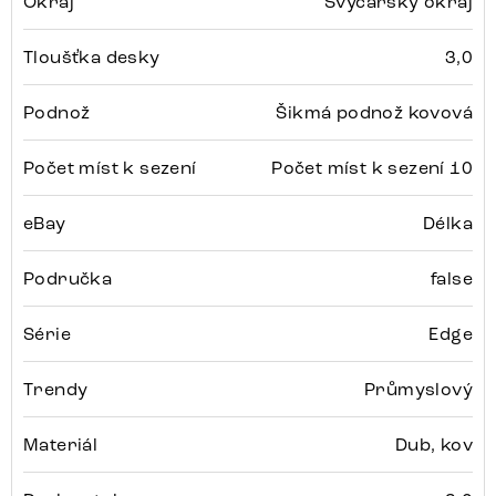
Okraj
Švýcarský okraj
Tloušťka desky
3,0
Podnož
Šikmá podnož kovová
Počet míst k sezení
Počet míst k sezení 10
eBay
Délka
Područka
false
Série
Edge
Trendy
Průmyslový
Materiál
Dub, kov