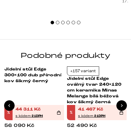
souč
17. 
nest
sprá
uspo
Podobné produkty
Jídelní stůl Edge
+157 variant
-21%
-21%
300×100 dub přírodní
Jídelní stůl Edge
kov šikmý černý
oválný tvar 240×120
cm keramika Minas
Melange bílá béžová
kov šikmý černá
44 311
Kč
41 467
Kč
%
%
s kódem
21DPH
s kódem
21DPH
56 090
Kč
52 490
Kč