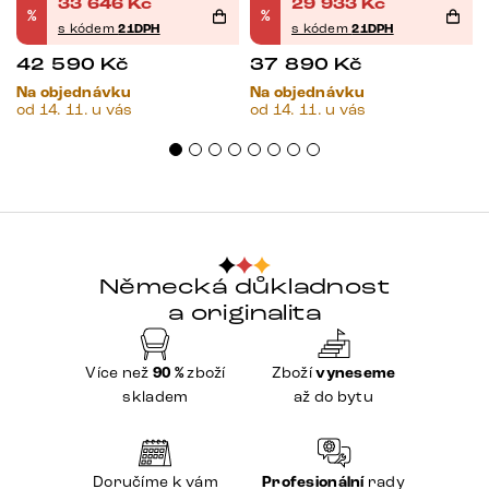
33 646
Kč
29 933
Kč
%
%
s kódem
21DPH
s kódem
21DPH
42 590
Kč
37 890
Kč
Na objednávku
Na objednávku
od 14. 11. u vás
od 14. 11. u vás
Německá důkladnost
a originalita
Více než
90 %
zboží
Zboží
vyneseme
skladem
až do bytu
Doručíme k vám
Profesionální
rady