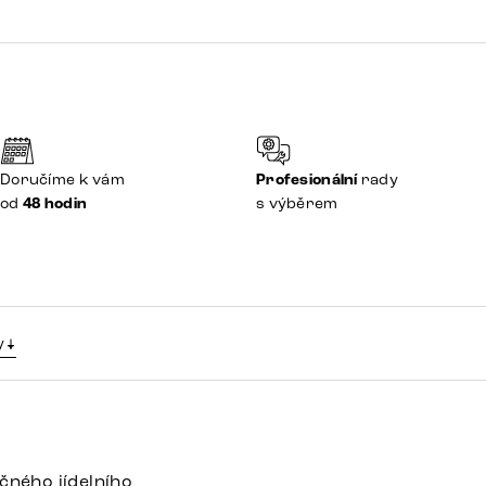
Doručíme k vám
Profesionální
rady
od
48 hodin
s výběrem
y
čného jídelního