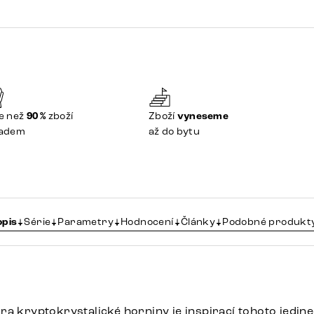
e než
90 %
zboží
Zboží
vyneseme
ladem
až do bytu
opis
Série
Parametry
Hodnocení
Články
Podobné produkt
ra kryptokrystalické horniny je inspirací tohoto jedine