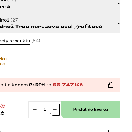
rná
dnož
(27)
dnož Troa nerezová ocel grafitová
(84)
anty produktu
vku
vás
pit s kódem
21DPH
za
66 747
Kč
Kč
Přidat do košíku
Kč
Jídelní
stůl
Edge