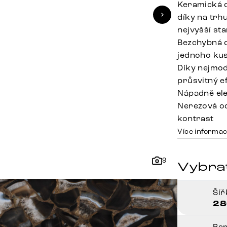
Keramická d
díky na trh
nejvyšší st
Bezchybná d
jednoho kus
Díky nejmod
průsvitný e
Nápadně ele
Nerezová oc
kontrast
Více informac
9
Vybra
Ší
28
Ba