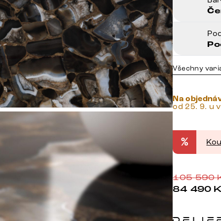
Če
Po
Po
Všechny vari
Na objedná
od 25. 9. u 
%
Kou
105 590
84 490