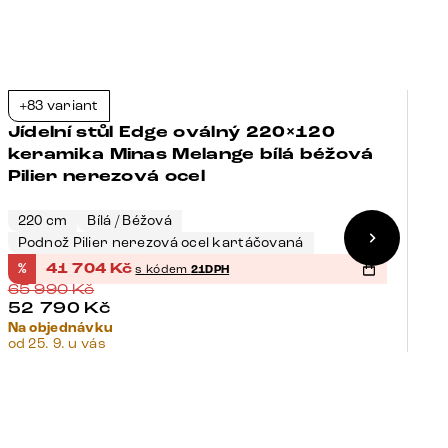
+83 variant
+
-37%
Jídelní stůl Edge oválný 220×120
J
keramika Minas Melange bílá béžová
k
Pilier nerezová ocel
T
220 cm
Bílá / Béžová
2
Podnož Pilier nerezová ocel kartáčovaná
P
%
41 704
Kč
%
s kódem
21DPH
65 990
Kč
5
52 790
Kč
Na objednávku
Na
od 25. 9. u vás
od