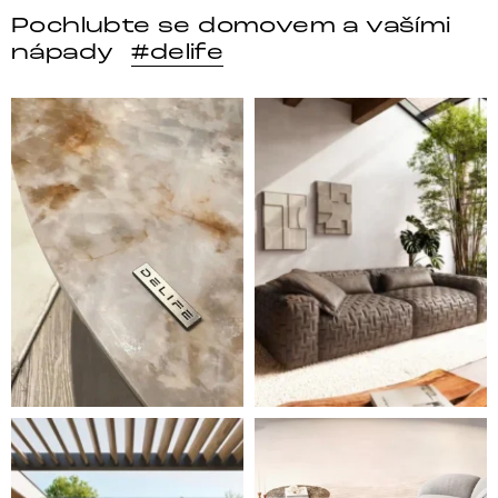
Pochlubte se domovem a vašími
nápady
#delife
DELIFE – Nábytek, který promění dům v domov. Domo
Místo, kam se budeš těšit 
Styl, odolnost a společné chvíle pod širým nebem.
Ne každá pohovka je jen mí