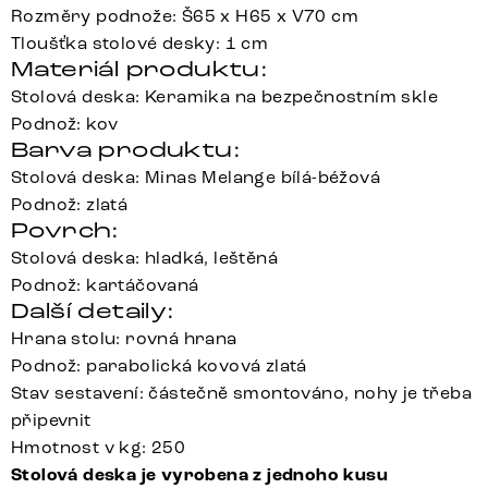
Rozměry podnože: Š65 x H65 x V70 cm
Tloušťka stolové desky: 1 cm
Materiál produktu:
Stolová deska: Keramika na bezpečnostním skle
Podnož: kov
Barva produktu:
Stolová deska: Minas Melange bílá-béžová
Podnož: zlatá
Povrch:
Stolová deska: hladká, leštěná
Podnož: kartáčovaná
Další detaily:
Hrana stolu: rovná hrana
Podnož: parabolická kovová zlatá
Stav sestavení: částečně smontováno, nohy je třeba
připevnit
Hmotnost v kg: 250
Stolová deska je vyrobena z jednoho kusu