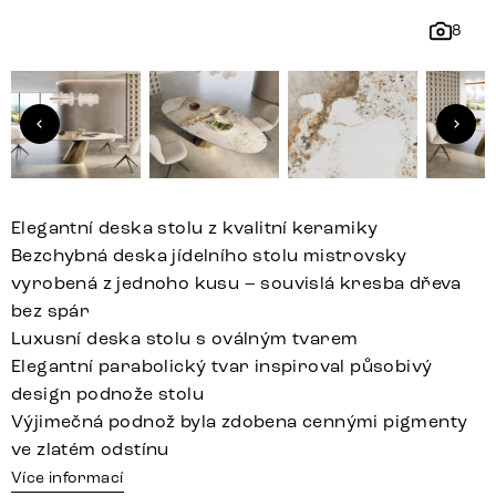
8
Elegantní deska stolu z kvalitní keramiky
Bezchybná deska jídelního stolu mistrovsky
vyrobená z jednoho kusu – souvislá kresba dřeva
bez spár
Luxusní deska stolu s oválným tvarem
Elegantní parabolický tvar inspiroval působivý
design podnože stolu
Výjimečná podnož byla zdobena cennými pigmenty
ve zlatém odstínu
Více informací