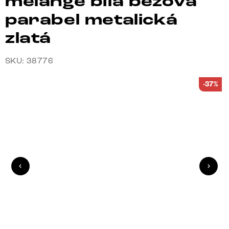
melange bílá béžová
parabel metalická
zlatá
SKU: 38776
-37%