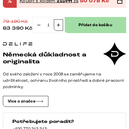
%
Koupit s kódem
21DPH
za
50 078
Kč
79 190
Kč
Přidat do košíku
63 390
Kč
Jídelní
stůl
Edge
oválný
Německá důkladnost a
280x130
originalita
keramika
Minas
Od svého založení v roce 2008 se zaměřujeme na
melange
udržitelnost, ochranu životního prostředí a dobré pracovní
bílá
podmínky.
béžová
parabel
Více o značce
metalická
zlatá
Potřebujete poradit?
množství
+420 770 313 313