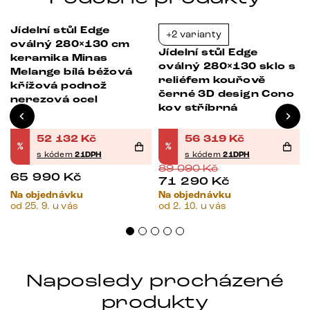
Jídelní stůl Edge
+2 varianty
-21%
-37%
oválný 280×130 cm
Jídelní stůl Edge
keramika Minas
oválný 280×130 sklo s
Melange bílá béžová
reliéfem kouřově
křížová podnož
černé 3D design Cono
nerezová ocel
kov stříbrná
52 132
Kč
56 319
Kč
%
%
s kódem
21DPH
s kódem
21DPH
89 090
Kč
65 990
Kč
71 290
Kč
Na objednávku
Na objednávku
od 25. 9. u vás
od 2. 10. u vás
Naposledy procházené
produkty