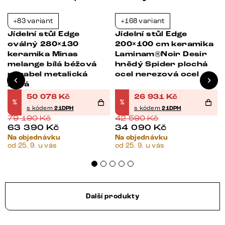
+83 variant
+168 variant
-37%
-37%
Jídelní stůl Edge
Jídelní stůl Edge
oválný 280×130
200×100 cm keramika
keramika Minas
Laminam®Noir Desir
melange bílá béžová
hnědý Spider plochá
parabel metalická
ocel nerezová ocel
zlatá
50 078
Kč
26 931
Kč
%
%
s kódem
21DPH
s kódem
21DPH
79 190
Kč
42 590
Kč
63 390
Kč
34 090
Kč
Na objednávku
Na objednávku
od 25. 9. u vás
od 25. 9. u vás
Další produkty