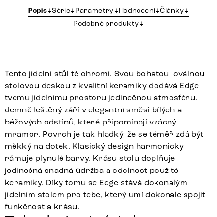
Popis
Série
Parametry
Hodnocení
Články
Podobné produkty
Tento jídelní stůl tě ohromí. Svou bohatou, oválnou
stolovou deskou z kvalitní keramiky dodává Edge
tvému jídelnímu prostoru jedinečnou atmosféru.
Jemně leštěný září v elegantní směsi bílých a
béžových odstínů, které připomínají vzácný
mramor. Povrch je tak hladký, že se téměř zdá být
měkký na dotek. Klasický design harmonicky
rámuje plynulé barvy. Krásu stolu doplňuje
jedinečná snadná údržba a odolnost použité
keramiky. Díky tomu se Edge stává dokonalým
jídelním stolem pro tebe, který umí dokonale spojit
funkčnost a krásu.