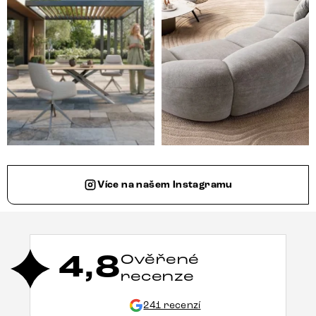
Více na našem Instagramu
4,8
Ověřené
recenze
241 recenzí