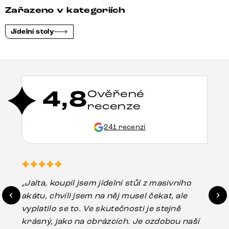
Zařazeno v kategoriích
Jídelní stoly
4,8
Ověřené
recenze
241 recenzí
„Jalta, koupil jsem jídelní stůl z masivního
„O
akátu, chvíli jsem na něj musel čekat, ale
in
vyplatilo se to. Ve skutečnosti je stejně
zá
krásný, jako na obrázcích. Je ozdobou naší
ef