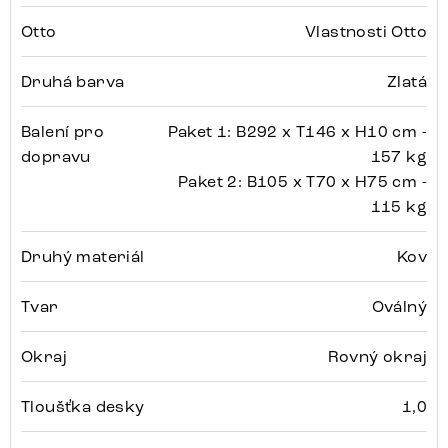
Otto
Vlastnosti Otto
Druhá barva
Zlatá
Balení pro
Paket 1: B292 x T146 x H10 cm -
dopravu
157 kg
Paket 2: B105 x T70 x H75 cm -
115 kg
Druhý materiál
Kov
Tvar
Oválný
Okraj
Rovný okraj
Tloušťka desky
1,0