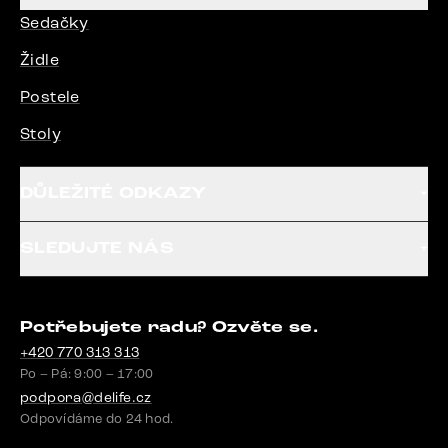
Sedačky
Židle
Postele
Stoly
DŮLEŽITÉ ODKAZY
SLEDUJTE NÁS
Potřebujete radu? Ozvěte se.
+420 770 313 313
Po – Pá: 9:00 – 17:00
podpora@delife.cz
Odpovídáme do 24 hod.