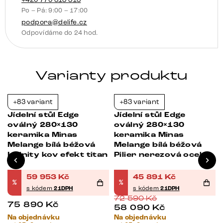
Po – Pá: 9:00 – 17:00
podpora@delife.cz
Odpovídáme do 24 hod.
Varianty produktu
+83 variant
+83 variant
-21%
-37%
Jídelní stůl Edge
Jídelní stůl Edge
oválný 280×130
oválný 280×130
keramika Minas
keramika Minas
Melange bílá béžová
Melange bílá béžová
Infinity kov efekt titan
Pilier nerezová ocel
59 953
Kč
45 891
Kč
%
%
s kódem
21DPH
s kódem
21DPH
72 590
Kč
75 890
Kč
58 090
Kč
Na objednávku
Na objednávku