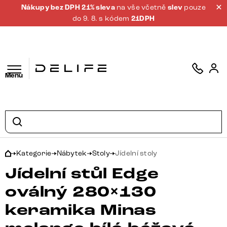
Nákupy bez DPH 21% sleva
na vše včetně
slev
pouze
do 9. 8. s kódem
21DPH
Menu
Kategorie
Nábytek
Stoly
Jídelní stoly
Jídelní stůl Edge
oválný 280×130
keramika Minas