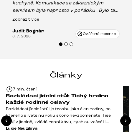
kuchyně. Komunikace se zákaznickým
Es
servisem byla naprosto v pořádku . Bylo tam
16.
drobné poškození u nohy stolu, které mohlo
Zobrazit více
vzniknout při přepravě, ale s pomocí pana
Judit Bognár
Vincze mi velmi korektně vyšli vstříc.
Ověřená recenze
8. 7. 2026
Doporučuji produkty Delife všem.“
Články
7 min. čtení
Rozkládací jídelní stůl: Tichý hrdina
každé rodinné oslavy
Rozkládací jídelní stůl je trochu jako člen rodiny, na
kterého si většinu roku skoro nevzpomenete. Tiše
stojí v jídelně, zvládá ranní kávu, rychlou večeři i
hromadu dopisů, které je potřeba „někdy vyřídit“. Pak
Lucie Neužilová