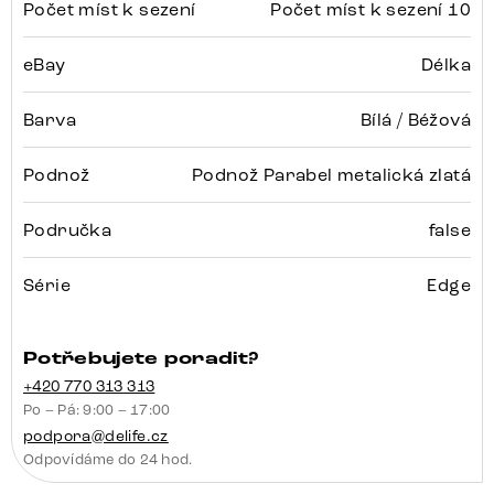
Počet míst k sezení
Počet míst k sezení 10
eBay
Délka
Barva
Bílá / Béžová
Podnož
Podnož Parabel metalická zlatá
Područka
false
Série
Edge
Potřebujete poradit?
+420 770 313 313
Po – Pá: 9:00 – 17:00
podpora@delife.cz
Odpovídáme do 24 hod.