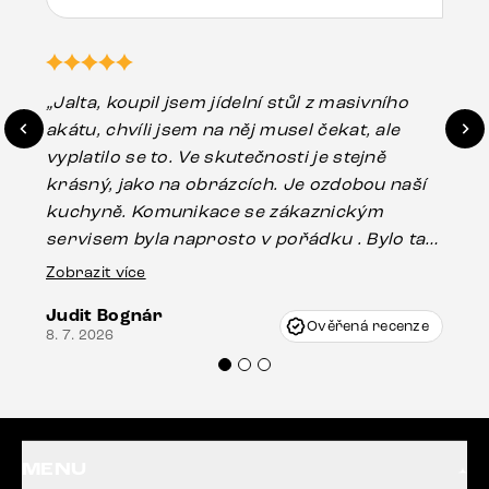
„Jalta, koupil jsem jídelní stůl z masivního
„O
akátu, chvíli jsem na něj musel čekat, ale
in
vyplatilo se to. Ve skutečnosti je stejně
zá
krásný, jako na obrázcích. Je ozdobou naší
ef
kuchyně. Komunikace se zákaznickým
Es
servisem byla naprosto v pořádku . Bylo tam
16.
drobné poškození u nohy stolu, které mohlo
Zobrazit více
vzniknout při přepravě, ale s pomocí pana
Judit Bognár
Vincze mi velmi korektně vyšli vstříc.
Ověřená recenze
8. 7. 2026
Doporučuji produkty Delife všem.“
MENU