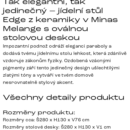
Tak elegantní, tak
jedinečný – jídelní stůl
Edge z keramiky v Minas
Melange s oválnou
stolovou deskou
Impozantní podnož odráží eleganci paraboly a
dodává tvému jídelnímu stolu lehkost, která zdánlivě
vzdoruje zákonům fyziky. Ozdobená vzácnými
pigmenty září tento jedinečný design ušlechtilými
zlatými tóny a vytváří ve tvém domově
nesrovnatelně stylový akcent.
Všechny detaily produktu
Rozměry produktu:
Rozměry cca: Š280 x H130 x V76 cm
Rozměry stolové desky: Š280 x H130 x V1 cm