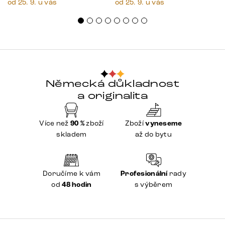
od 25. 9. u vás
od 25. 9. u vás
Německá důkladnost
a originalita
Více než
90 %
zboží
Zboží
vyneseme
skladem
až do bytu
Doručíme k vám
Profesionální
rady
od
48 hodin
s výběrem