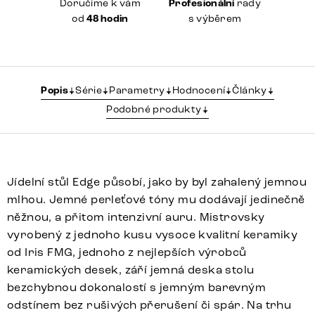
Doručíme k vám
Profesionální
rady
od
48 hodin
s výběrem
Popis
Série
Parametry
Hodnocení
Články
Podobné produkty
Jídelní stůl Edge působí, jako by byl zahalený jemnou
mlhou. Jemné perleťové tóny mu dodávají jedinečně
něžnou, a přitom intenzivní auru. Mistrovsky
vyrobený z jednoho kusu vysoce kvalitní keramiky
od Iris FMG, jednoho z nejlepších výrobců
keramických desek, září jemná deska stolu
bezchybnou dokonalostí s jemným barevným
odstínem bez rušivých přerušení či spár. Na trhu