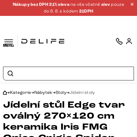
Nákupy bez DPH 21% sleva
na vše včetně
slev
pouze
do 9. 8. s kódem
21DPH
Menu
Kategorie
Nábytek
Stoly
Jídelní stoly
Jídelní stůl Edge tvar
oválný 270×120 cm
keramika Iris FMG