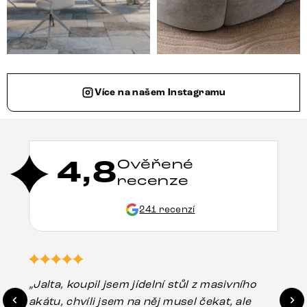
Více na našem Instagramu
4,8
Ověřené
recenze
241 recenzí
„Jalta, koupil jsem jídelní stůl z masivního
„O
akátu, chvíli jsem na něj musel čekat, ale
in