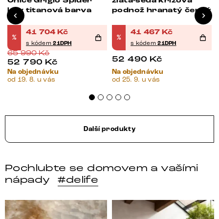
Onice Grigio Spider
zlatá-šedá křížová
kov titanová barva
podnož hranatý černý
41 704
Kč
41 467
Kč
%
%
s kódem
21DPH
s kódem
21DPH
65 990
Kč
52 490
Kč
52 790
Kč
Na objednávku
Na objednávku
od 19. 8. u vás
od 25. 9. u vás
Další produkty
Pochlubte se domovem a vašími
nápady
#delife
DELIFE – Nábytek, který promění dům v domov. Domo
Místo, kam se budeš těšit 