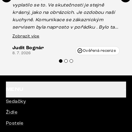
vyplatilo se to. Ve skutečnosti je stejně
zá
krásný, jako na obrázcích. Je ozdobou naší
ef
kuchyně. Komunikace se zákaznickým
Es
servisem byla naprosto v pořádku . Bylo tam
16.
drobné poškození u nohy stolu, které mohlo
Zobrazit více
vzniknout při přepravě, ale s pomocí pana
Judit Bognár
Vincze mi velmi korektně vyšli vstříc.
Ověřená recenze
8. 7. 2026
Doporučuji produkty Delife všem.“
MENU
Sedačky
Židle
Postele