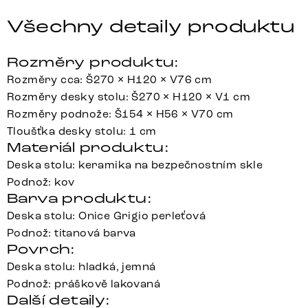
Všechny detaily produktu
Rozměry produktu:
Rozměry cca: Š270 × H120 × V76 cm
Rozměry desky stolu: Š270 × H120 × V1 cm
Rozměry podnože: Š154 × H56 × V70 cm
Tloušťka desky stolu: 1 cm
Materiál produktu:
Deska stolu: keramika na bezpečnostním skle
Podnož: kov
Barva produktu:
Deska stolu: Onice Grigio perleťová
Podnož: titanová barva
Povrch:
Deska stolu: hladká, jemná
Podnož: práškově lakovaná
Další detaily: