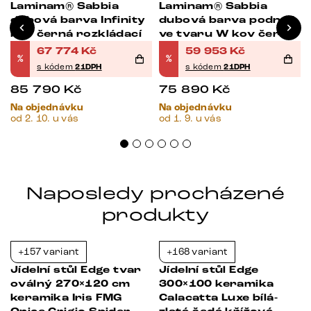
ý
Laminam® Sabbia
Laminam® Sabbia
dubová barva Infinity
dubová barva podnož
kov černá rozkládací
ve tvaru W kov černá
rozkládací
67 774
Kč
59 953
Kč
%
%
s kódem
21DPH
s kódem
21DPH
85 790
Kč
75 890
Kč
Na objednávku
Na objednávku
od 2. 10. u vás
od 1. 9. u vás
Naposledy procházené
produkty
+157 variant
+168 variant
-37%
-21%
Jídelní stůl Edge tvar
Jídelní stůl Edge
oválný 270×120 cm
300×100 keramika
keramika Iris FMG
Calacatta Luxe bílá-