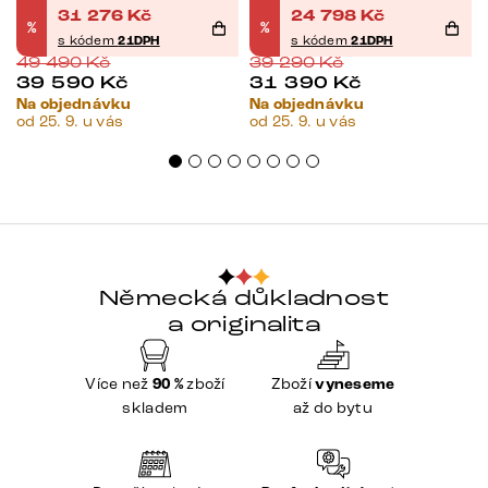
černá
černá
31 276
Kč
24 798
Kč
%
%
s kódem
21DPH
s kódem
21DPH
49 490
Kč
39 290
Kč
39 590
Kč
31 390
Kč
Na objednávku
Na objednávku
od 25. 9. u vás
od 25. 9. u vás
Německá důkladnost
a originalita
Více než
90 %
zboží
Zboží
vyneseme
skladem
až do bytu