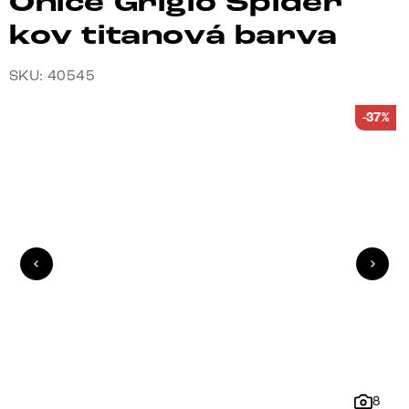
Onice Grigio Spider
kov titanová barva
SKU: 40545
-37%
8