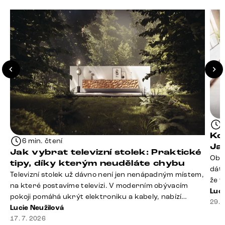
Kd
6 min. čtení
Ja
Jak vybrat televizní stolek: Praktické
Obý
tipy, díky kterým neuděláte chybu
dáte
Televizní stolek už dávno není jen nenápadným místem,
že t
na které postavíme televizi. V moderním obývacím
seda
Luci
pokoji pomáhá ukrýt elektroniku a kabely, nabízí
slou
29. 
praktický úložný prostor a často se stává výraznou
Lucie Neužilová
rty 
součástí celého interiéru. Při jeho výběru proto
17. 7. 2026
Dobr