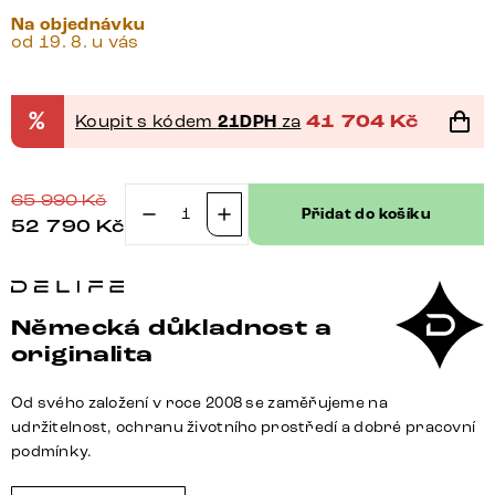
Na objednávku
od 19. 8. u vás
%
Koupit s kódem
21DPH
za
41 704
Kč
65 990
Kč
Přidat do košíku
52 790
Kč
Jídelní
stůl
Edge
tvar
Německá důkladnost a
oválný
originalita
270×120
cm
Od svého založení v roce 2008 se zaměřujeme na
keramika
udržitelnost, ochranu životního prostředí a dobré pracovní
Iris
podmínky.
FMG