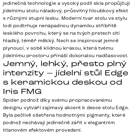
jedinečná technologie a vysoký podíl skla propůjčují
jídelnímu stolu náladový, průsvitný hloubkový efekt
s různými stupni lesku. Moderní tvar stolu ve stylu
lodi podtrhuje nenápadnou dynamiku stříbřitě
lesklého povrchu, který se na tvých prstech cítí
hladký, téměř měkký. Nech se inspirovat jemně
plynoucí, v sobě klidnou krásou, která tvému
jídelnímu prostoru přináší dokonalou nadčasovost.
Jemný, lehký, přesto plný
intenzity – jídelní stůl Edge
s keramickou deskou od
Iris FMG
Spider podnož díky svému propracovanému
designu vytváří zajímavý akcent k desce stolu Edge.
Byla pečlivě ošetřena hodnotnými pigmenty, které
podnož nechávají jedinečně zářit v elegantním
titanovém efektovém provedení.