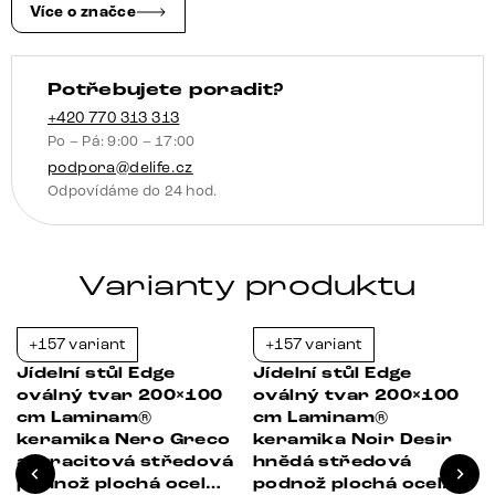
Onice
Více o značce
Grigio
Spider
Potřebujete poradit?
kov
titanová
+420 770 313 313
Po – Pá: 9:00 – 17:00
barva
podpora@delife.cz
množství
Odpovídáme do 24 hod.
Varianty produktu
+157 variant
+157 variant
-37%
-37%
Jídelní stůl Edge
Jídelní stůl Edge
oválný tvar 200×100
oválný tvar 200×100
cm Laminam®
cm Laminam®
keramika Nero Greco
keramika Noir Desir
antracitová středová
hnědá středová
podnož plochá ocel
podnož plochá ocel