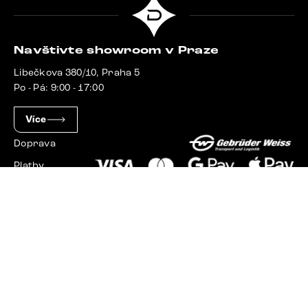
Navštivte showroom v Praze
Libečkova 380/10, Praha 5
Po - Pá: 9:00 - 17:00
Více
Doprava
Platby
Slovensko
Maďarsko
Německo
Švýcarsko
Francie
Polsko
Nizozemsko