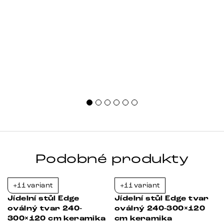
nestačí sledovat pouze design. Důležitou roli hraje také
správná velikost, výška, způsob umístění, vnitřní
uspořádání i materiál. Jak [&hellip;]
Podobné produkty
+11 variant
+11 variant
-21%
-21%
Jídelní stůl Edge
Jídelní stůl Edge tvar
oválný tvar 240-
oválný 240-300×120
300×120 cm keramika
cm keramika