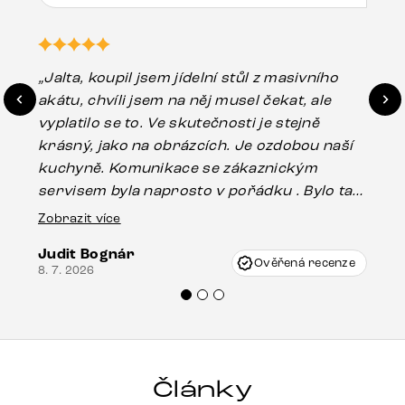
„Jalta, koupil jsem jídelní stůl z masivního
„O
akátu, chvíli jsem na něj musel čekat, ale
in
vyplatilo se to. Ve skutečnosti je stejně
zá
krásný, jako na obrázcích. Je ozdobou naší
ef
kuchyně. Komunikace se zákaznickým
Es
servisem byla naprosto v pořádku . Bylo tam
16.
drobné poškození u nohy stolu, které mohlo
Zobrazit více
vzniknout při přepravě, ale s pomocí pana
Judit Bognár
Vincze mi velmi korektně vyšli vstříc.
Ověřená recenze
8. 7. 2026
Doporučuji produkty Delife všem.“
Články