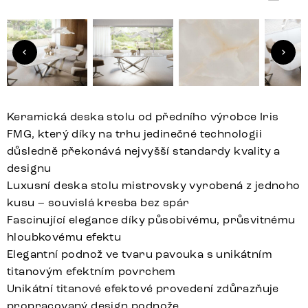
Keramická deska stolu od předního výrobce Iris
FMG, který díky na trhu jedinečné technologii
důsledně překonává nejvyšší standardy kvality a
designu
Luxusní deska stolu mistrovsky vyrobená z jednoho
kusu – souvislá kresba bez spár
Fascinující elegance díky působivému, průsvitnému
hloubkovému efektu
Elegantní podnož ve tvaru pavouka s unikátním
titanovým efektním povrchem
Unikátní titanové efektové provedení zdůrazňuje
propracovaný design podnože