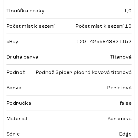
Tloušťka desky
1,0
Počet míst k sezení
Počet míst k sezení 10
eBay
120 | 4255843821152
Druhá barva
Titanová
Podnož
Podnož Spider plochá kovová titanová
Barva
Perleťová
Područka
false
Materiál
Keramika
Série
Edge