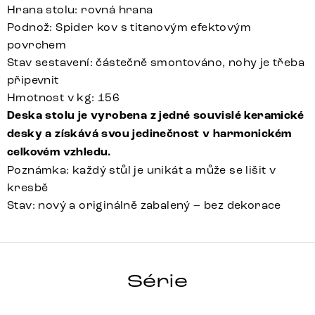
Hrana stolu: rovná hrana
Podnož: Spider kov s titanovým efektovým
povrchem
Stav sestavení: částečně smontováno, nohy je třeba
připevnit
Hmotnost v kg: 156
Deska stolu je vyrobena z jedné souvislé keramické
desky a získává svou jedinečnost v harmonickém
celkovém vzhledu.
Poznámka: každý stůl je unikát a může se lišit v
kresbě
Stav: nový a originálně zabalený – bez dekorace
HRANA
Série
Detail celé série