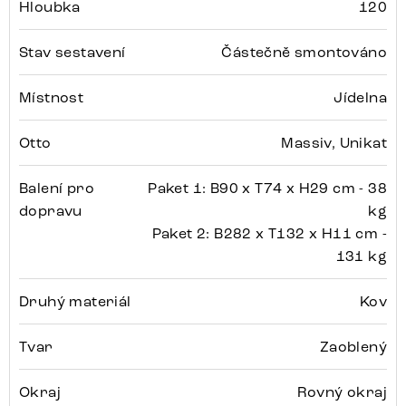
Hloubka
120
Stav sestavení
Částečně smontováno
Místnost
Jídelna
Otto
Massiv, Unikat
Balení pro
Paket 1: B90 x T74 x H29 cm - 38
dopravu
kg
Paket 2: B282 x T132 x H11 cm -
131 kg
Druhý materiál
Kov
Tvar
Zaoblený
Okraj
Rovný okraj