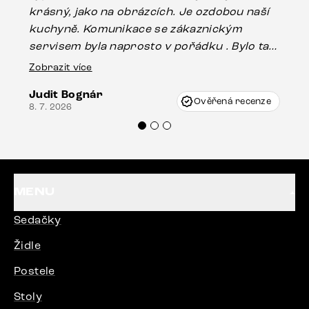
krásný, jako na obrázcích. Je ozdobou naší
ef
kuchyně. Komunikace se zákaznickým
Es
servisem byla naprosto v pořádku . Bylo tam
16.
drobné poškození u nohy stolu, které mohlo
Zobrazit více
vzniknout při přepravě, ale s pomocí pana
Judit Bognár
Vincze mi velmi korektně vyšli vstříc.
Ověřená recenze
8. 7. 2026
Doporučuji produkty Delife všem.“
MENU
Sedačky
Židle
Postele
Stoly