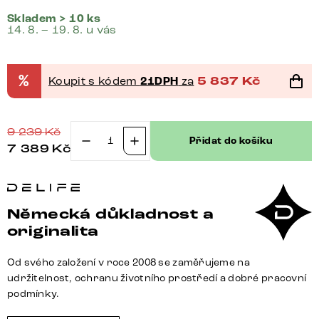
Skladem > 10 ks
14. 8. – 19. 8. u vás
%
Koupit s kódem
21DPH
za
5 837
Kč
9 239
Kč
Přidat do košíku
7 389
Kč
Jídelní
židle
Abelia-
Flex
Německá důkladnost a
s
originalita
područkami
kombinace
Od svého založení v roce 2008 se zaměřujeme na
materiálů
udržitelnost, ochranu životního prostředí a dobré pracovní
černá
podmínky.
jídelní