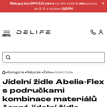
Nákupy bez DPH 21% sleva
na vše včetně
slev
pouze
do 9. 8. s kódem
21DPH
Menu
Kategorie
Nábytek
Židle
Jídelní židle
Jídelní židle Abelia-Flex
s područkami
kombinace materiálů