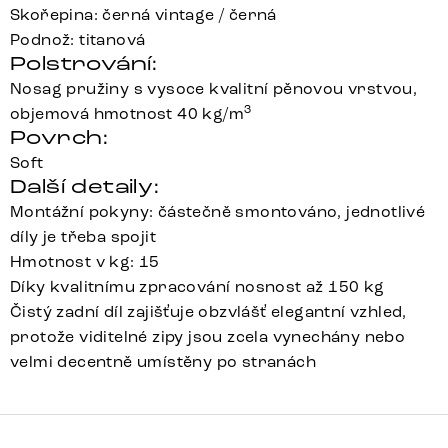
Skořepina: černá vintage / černá
Podnož: titanová
Polstrování:
Nosag pružiny s vysoce kvalitní pěnovou vrstvou,
3
objemová hmotnost 40 kg/m
Povrch:
Soft
Další detaily:
Montážní pokyny: částečně smontováno, jednotlivé
díly je třeba spojit
Hmotnost v kg: 15
Díky kvalitnímu zpracování nosnost až 150 kg
Čistý zadní díl zajišťuje obzvlášť elegantní vzhled,
protože viditelné zipy jsou zcela vynechány nebo
velmi decentně umístěny po stranách