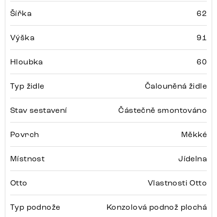
Šířka
62
Výška
91
Hloubka
60
Typ židle
Čalouněná židle
Stav sestavení
Částečně smontováno
Povrch
Měkké
Místnost
Jídelna
Otto
Vlastnosti Otto
Typ podnože
Konzolová podnož plochá