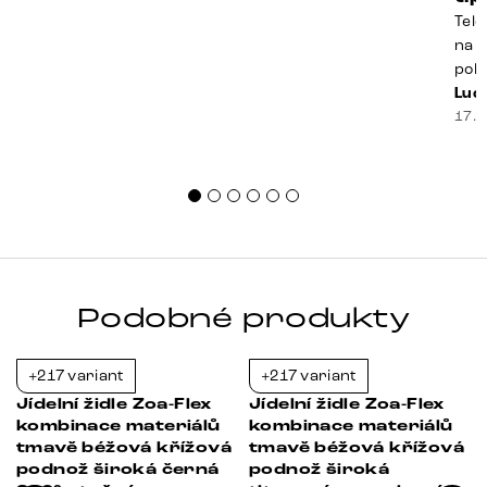
Tele
na k
poko
prak
Luci
souč
17. 
nest
sprá
uspo
Podobné produkty
+217 variant
+217 variant
-21%
-21%
Jídelní židle Zoa-Flex
Jídelní židle Zoa-Flex
kombinace materiálů
kombinace materiálů
tmavě béžová křížová
tmavě béžová křížová
podnož široká černá
podnož široká