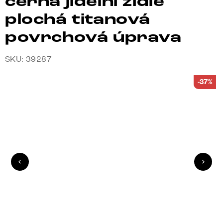
černá jídelní židle
plochá titanová
povrchová úprava
SKU: 39287
-37%