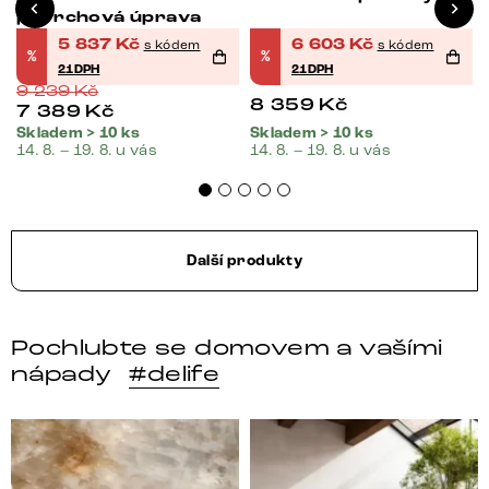
povrchová úprava
5 837
Kč
6 603
Kč
s kódem
s kódem
%
%
21DPH
21DPH
9 239
Kč
8 359
Kč
7 389
Kč
Skladem > 10 ks
Skladem > 10 ks
14. 8. – 19. 8. u vás
14. 8. – 19. 8. u vás
Další produkty
Pochlubte se domovem a vašími
nápady
#delife
DELIFE – Nábytek, který promění dům v domov. Domo
Místo, kam se budeš těšit 