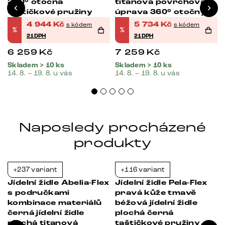
360° otočná
titanová povrchová
taštičkové pružiny
úprava 360° otočný
taštičkové pružiny
4 944
Kč
5 734
Kč
s kódem
s kódem
%
%
21DPH
21DPH
6 259
Kč
7 259
Kč
Skladem > 10 ks
Skladem > 10 ks
14. 8. – 19. 8. u vás
14. 8. – 19. 8. u vás
Naposledy procházené
produkty
+237 variant
+116 variant
-37%
-21%
Jídelní židle Abelia-Flex
Jídelní židle Pela-Flex
s područkami
pravá kůže tmavě
kombinace materiálů
béžová jídelní židle
černá jídelní židle
plochá černá
plochá titanová
taštičkové pružiny