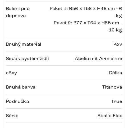
Balení pro
Paket 1: B56 x T56 x H48 cm - 6
dopravu
kg
Paket 2: B77 x T64 x H55 cm -
10 kg
Druhý materiál
Kov
Sedák systém židlí
Abelia mit Armlehne
eBay
Délka
Druhá barva
Titanová
Područka
true
Série
Abelia-Flex