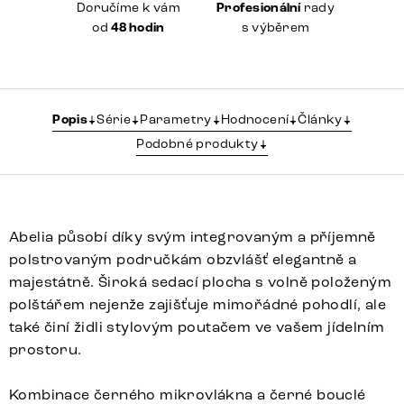
Doručíme k vám
Profesionální
rady
od
48 hodin
s výběrem
Popis
Série
Parametry
Hodnocení
Články
Podobné produkty
Abelia působí díky svým integrovaným a příjemně
polstrovaným područkám obzvlášť elegantně a
majestátně. Široká sedací plocha s volně položeným
polštářem nejenže zajišťuje mimořádné pohodlí, ale
také činí židli stylovým poutačem ve vašem jídelním
prostoru.
Kombinace černého mikrovlákna a černé bouclé