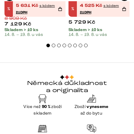
5 631
Kč
4 525
Kč
s kódem
s kódem
%
%
21DPH
21DPH
8 909
Kč
5 729
Kč
7 129
Kč
Skladem > 10 ks
Skladem > 10 ks
14. 8. – 19. 8. u vás
14. 8. – 19. 8. u vás
Německá důkladnost
a originalita
Více než
90 %
zboží
Zboží
vyneseme
skladem
až do bytu