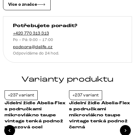
židle
Více o značce
plochá
titanová
Potřebujete poradit?
povrchová
úprava
+420 770 313 313
Po – Pá: 9:00 – 17:00
množství
podpora@delife.cz
Odpovídáme do 24 hod.
Varianty produktu
+237 variant
+237 variant
-37%
-21%
x
Jídelní židle Abelia-Flex
Jídelní židle Abelia-Flex
s područkami
s područkami
mikrovlákno taupe
mikrovlákno taupe
vintage tenká podnož
vintage tenká podnož
nerezová ocel
černá