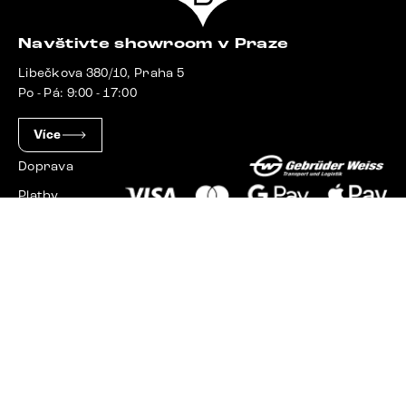
Navštivte showroom v Praze
Libečkova 380/10, Praha 5
Po - Pá: 9:00 - 17:00
Více
Doprava
Platby
Slovensko
Maďarsko
Německo
Švýcarsko
Francie
Polsko
Nizozemsko
© 2023 - 2026 Delife.cz. Všechna práva vyhrazena.