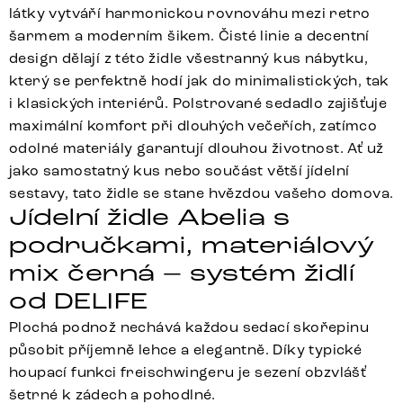
látky vytváří harmonickou rovnováhu mezi retro
šarmem a moderním šikem. Čisté linie a decentní
design dělají z této židle všestranný kus nábytku,
který se perfektně hodí jak do minimalistických, tak
i klasických interiérů. Polstrované sedadlo zajišťuje
maximální komfort při dlouhých večeřích, zatímco
odolné materiály garantují dlouhou životnost. Ať už
jako samostatný kus nebo součást větší jídelní
sestavy, tato židle se stane hvězdou vašeho domova.
Jídelní židle Abelia s
područkami, materiálový
mix černá – systém židlí
od DELIFE
Plochá podnož nechává každou sedací skořepinu
působit příjemně lehce a elegantně. Díky typické
houpací funkci freischwingeru je sezení obzvlášť
šetrné k zádech a pohodlné.