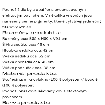
Podnož židle byla opatřena propracovaným
efektovým povrchem. V několika vrstvách jsou
naneseny cenné pigmenty, které vytvářejí jedinečný
titanový vzhled.
Rozměry produktu:
Rozměry cca: Š62 x H60 x V91 cm
Šířka sedáku cca: 46 cm
Hloubka sedáku cca: 42 cm
Výška sedáku cca: 52 cm
Výška opěradla cca: 45 cm
Výška područek cca: 62 cm
Materiál produktu:
Skořepina: mikrovlákno (100 % polyester) / bouclé
(100 % polyester)
Podnož: práškově lakovaný kov s efektovým
povrchem
Barva produktu: