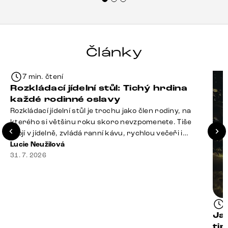
Články
7 min. čtení
Rozkládací jídelní stůl: Tichý hrdina
každé rodinné oslavy
Rozkládací jídelní stůl je trochu jako člen rodiny, na
kterého si většinu roku skoro nevzpomenete. Tiše
stojí v jídelně, zvládá ranní kávu, rychlou večeři i
hromadu dopisů, které je potřeba „někdy vyřídit“. Pak
Lucie Neužilová
ale přijdou Vánoce, narozeniny nebo zpráva: „Stavíme
31. 7. 2026
se jen na chvilku. Bude nás osm.“ A v tu chvíli přichází
jeho chvíle. Z [&hellip;]
Ja
ti