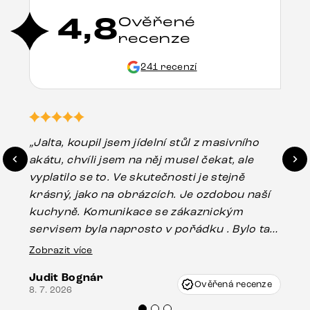
4,8
Ověřené
recenze
241 recenzí
„Jalta, koupil jsem jídelní stůl z masivního
„O
akátu, chvíli jsem na něj musel čekat, ale
in
vyplatilo se to. Ve skutečnosti je stejně
zá
krásný, jako na obrázcích. Je ozdobou naší
ef
kuchyně. Komunikace se zákaznickým
Es
servisem byla naprosto v pořádku . Bylo tam
16.
drobné poškození u nohy stolu, které mohlo
Zobrazit více
vzniknout při přepravě, ale s pomocí pana
Judit Bognár
Vincze mi velmi korektně vyšli vstříc.
Ověřená recenze
8. 7. 2026
Doporučuji produkty Delife všem.“