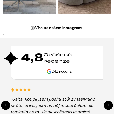
Více na našem Instagramu
4,8
Ověřené
recenze
241 recenzí
„Jalta, koupil jsem jídelní stůl z masivního
„O
akátu, chvíli jsem na něj musel čekat, ale
in
vyplatilo se to. Ve skutečnosti je stejně
zá