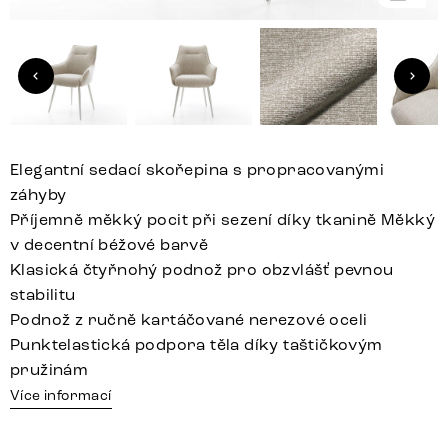
Elegantní sedací skořepina s propracovanými
záhyby
Příjemně měkký pocit při sezení díky tkanině Měkký
v decentní béžové barvě
Klasická čtyřnohý podnož pro obzvlášť pevnou
stabilitu
Podnož z ručně kartáčované nerezové oceli
Punktelastická podpora těla díky taštičkovým
pružinám
Více informací