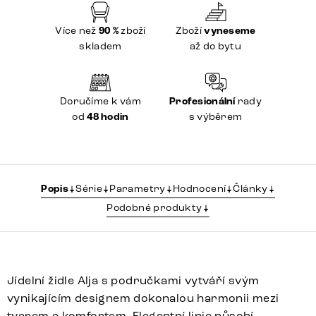
Více než
90 %
zboží
Zboží
vyneseme
skladem
až do bytu
Doručíme k vám
Profesionální
rady
od
48 hodin
s výběrem
Popis
Série
Parametry
Hodnocení
Články
Podobné produkty
Jídelní židle Alja s područkami vytváří svým
vynikajícím designem dokonalou harmonii mezi
tvarem a komfortem. Elegantní linie působí