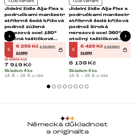
+106 variant
+106 variant
-37%
-21%
Jídelní židle Alja-Flex s
Jídelní židle Alja-Flex s
područkami manšestr
područkami manšestr
stříbrně šedá křížová
stříbrně šedá křížová
podnož zúžená
podnož široká
nerezová ocel 180°
nerezová ocel 360°
otočná taštičkové
otočný taštičkové
pružiny
pružiny
6 256
Kč
6 429
Kč
s kódem
s kódem
%
%
21DPH
21DPH
9 899
Kč
8 139
Kč
7 919
Kč
Skladem 4 ks
Skladem 4 ks
14. 8. – 19. 8. u vás
14. 8. – 19. 8. u vás
Německá důkladnost
a originalita