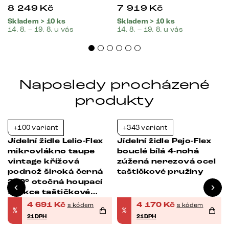
8 249
Kč
7 919
Kč
Skladem > 10 ks
Skladem > 10 ks
14. 8. – 19. 8. u vás
14. 8. – 19. 8. u vás
Naposledy procházené
produkty
+100 variant
+343 variant
-21%
-21%
Jídelní židle Lelio-Flex
Jídelní židle Pejo-Flex
mikrovlákno taupe
bouclé bílá 4-nohá
vintage křížová
zúžená nerezová ocel
á
podnož široká černá
taštičkové pružiny
360° otočná houpací
funkce taštičkové
pružiny
4 691
Kč
4 170
Kč
s kódem
s kódem
%
%
21DPH
21DPH