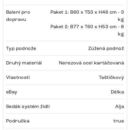
Balení pro
Paket 1: B60 x T53 x H46 cm - 3
dopravu
kg
Paket 2: B77 x T60 x H53 cm - 8
kg
Typ podnože
Zúžená podnož
Druhý materiál
Nerezová ocel kartáčovaná
Vlastnosti
Taštičkový
eBay
Délka
Sedák systém židlí
Alja
Područka
true