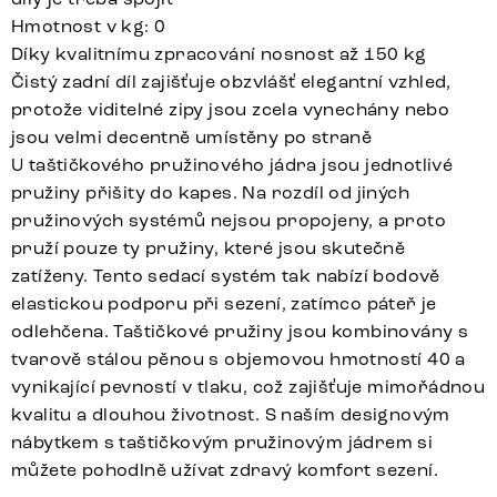
Hmotnost v kg: 0
Díky kvalitnímu zpracování nosnost až 150 kg
Čistý zadní díl zajišťuje obzvlášť elegantní vzhled,
protože viditelné zipy jsou zcela vynechány nebo
jsou velmi decentně umístěny po straně
U taštičkového pružinového jádra jsou jednotlivé
pružiny přišity do kapes. Na rozdíl od jiných
pružinových systémů nejsou propojeny, a proto
pruží pouze ty pružiny, které jsou skutečně
zatíženy. Tento sedací systém tak nabízí bodově
elastickou podporu při sezení, zatímco páteř je
odlehčena. Taštičkové pružiny jsou kombinovány s
tvarově stálou pěnou s objemovou hmotností 40 a
vynikající pevností v tlaku, což zajišťuje mimořádnou
kvalitu a dlouhou životnost. S naším designovým
nábytkem s taštičkovým pružinovým jádrem si
můžete pohodlně užívat zdravý komfort sezení.