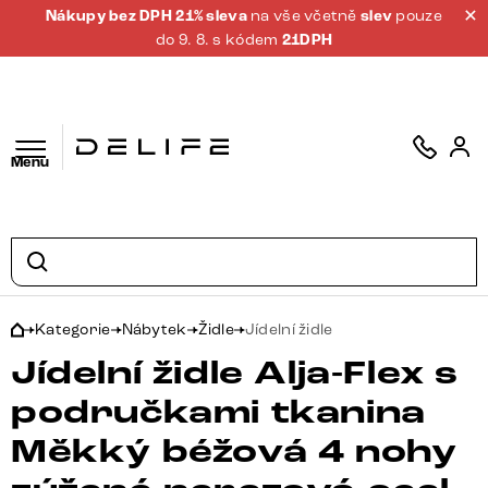
Nákupy bez DPH 21% sleva
na vše včetně
slev
pouze
do 9. 8. s kódem
21DPH
Menu
Kategorie
Nábytek
Židle
Jídelní židle
Jídelní židle Alja-Flex s
područkami tkanina
Měkký béžová 4 nohy