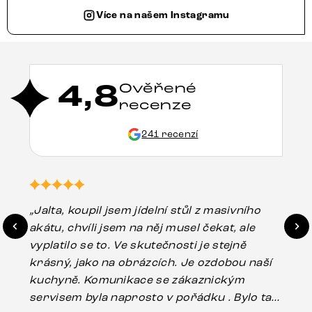
Více na našem Instagramu
4,8
Ověřené
recenze
241 recenzí
„Jalta, koupil jsem jídelní stůl z masivního
„O
akátu, chvíli jsem na něj musel čekat, ale
in
vyplatilo se to. Ve skutečnosti je stejně
zá
krásný, jako na obrázcích. Je ozdobou naší
ef
kuchyně. Komunikace se zákaznickým
Es
servisem byla naprosto v pořádku . Bylo tam
16.