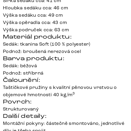
Šířka sedáku cca: 41 cm
Hloubka sedáku cca: 46 cm
Výška sedáku cca: 49 cm
Výška opěradla cca: 43 cm
Výška područek cca: 63 cm
Materiál produktu:
Sedák: tkanina Soft (100 % polyester)
Podnož: broušená nerezová ocel
Barva produktu:
Sedák: béžová
Podnož: stříbrná
Čalounění:
Taštičkové pružiny s kvalitní pěnovou vrstvou o
3
objemové hmotnosti 40 kg/m
Povrch:
Strukturovaný
Další detaily:
Montážní pokyny: částečně smontováno, jednotlivé
díly je třeba spojit