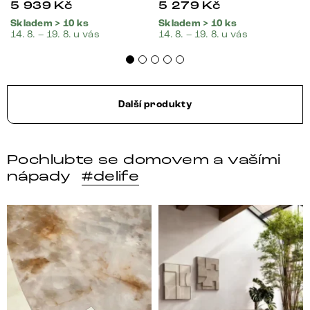
5 939
Kč
5 279
Kč
Skladem > 10 ks
Skladem > 10 ks
14. 8. – 19. 8. u vás
14. 8. – 19. 8. u vás
Další produkty
Pochlubte se domovem a vašími
nápady
#delife
DELIFE – Nábytek, který promění dům v domov. Domo
Místo, kam se budeš těšit 