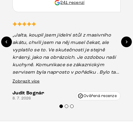
241 recenzí
„Jalta, koupil jsem jídelní stůl z masivního
„O
akátu, chvíli jsem na něj musel čekat, ale
in
vyplatilo se to. Ve skutečnosti je stejně
zá
krásný, jako na obrázcích. Je ozdobou naší
ef
kuchyně. Komunikace se zákaznickým
Es
servisem byla naprosto v pořádku . Bylo tam
16.
drobné poškození u nohy stolu, které mohlo
Zobrazit více
vzniknout při přepravě, ale s pomocí pana
Judit Bognár
Vincze mi velmi korektně vyšli vstříc.
Ověřená recenze
8. 7. 2026
Doporučuji produkty Delife všem.“