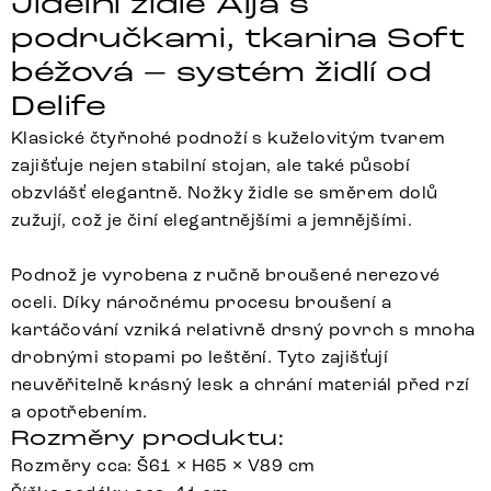
Jídelní židle Alja s
područkami, tkanina Soft
béžová – systém židlí od
Delife
Klasické čtyřnohé podnoží s kuželovitým tvarem
zajišťuje nejen stabilní stojan, ale také působí
obzvlášť elegantně. Nožky židle se směrem dolů
zužují, což je činí elegantnějšími a jemnějšími.
Podnož je vyrobena z ručně broušené nerezové
oceli. Díky náročnému procesu broušení a
kartáčování vzniká relativně drsný povrch s mnoha
drobnými stopami po leštění. Tyto zajišťují
neuvěřitelně krásný lesk a chrání materiál před rzí
a opotřebením.
Rozměry produktu:
Rozměry cca: Š61 × H65 × V89 cm