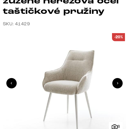
zúžené nerezová ocel
taštičkové pružiny
SKU: 41429
-20%
8