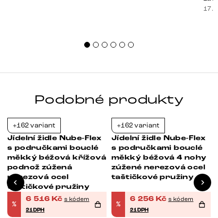
souč
17. 
nest
sprá
uspo
Podobné produkty
+162 variant
+162 variant
-21%
-21%
Jídelní židle Nube-Flex
Jídelní židle Nube-Flex
á
s područkami bouclé
s područkami bouclé
měkký béžová křížová
měkký béžová 4 nohy
podnož zúžená
zúžené nerezová ocel
nerezová ocel
taštičkové pružiny
taštičkové pružiny
6 516
Kč
6 256
Kč
s kódem
s kódem
%
%
21DPH
21DPH