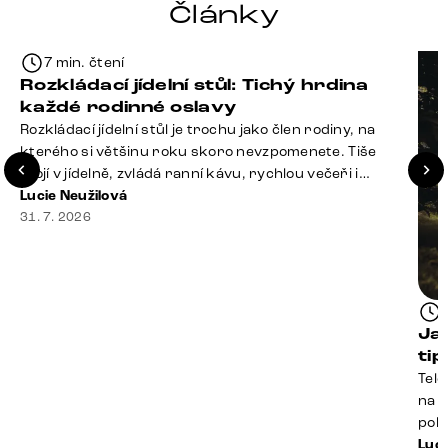
Články
7 min. čtení
Rozkládací jídelní stůl: Tichý hrdina
každé rodinné oslavy
Rozkládací jídelní stůl je trochu jako člen rodiny, na
kterého si většinu roku skoro nevzpomenete. Tiše
stojí v jídelně, zvládá ranní kávu, rychlou večeři i
hromadu dopisů, které je potřeba „někdy vyřídit“. Pak
Lucie Neužilová
ale přijdou Vánoce, narozeniny nebo zpráva: „Stavíme
31. 7. 2026
se jen na chvilku. Bude nás osm.“ A v tu chvíli přichází
jeho chvíle. Z [&hellip;]
Ja
ti
Tele
na k
poko
prak
Luci