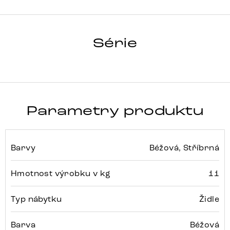
ALJA-FLEX
Série
Detail celé série
Parametry produktu
Barvy
Béžová, Stříbrná
Hmotnost výrobku v kg
11
Typ nábytku
Židle
Barva
Béžová