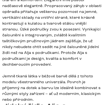
nadčasově elegantně. Propracovaný záhyb v oblasti
opěradla přitahuje veškerou pozornost na jemné,
vertikální sklady na vnitřní straně, které krásně
kontrastují s kulatou a tvarově stálou vnější
stranou. Úzké područky zvou k posezení. Vynikající
čalounění s integrovaným, zvláště kvalitním
taštičkovým pružinovým jádrem zajišťuje, že už
nikdy nebudete chtít sedět na jiné čalouněné jídelní
židli než na Alja s područkami. Protože Alja s
područkami je design, kvalita a komfort v
dechberoucím provedení.
Jemně tkaná látka v béžové barvě dělá z tohoto
modelu všestranného univerzála. Povrch je
příjemný na dotek a barvu lze ideálně kombinovat s
různými styly zařízení – ať už moderním, klasickým
nebo přírodním.