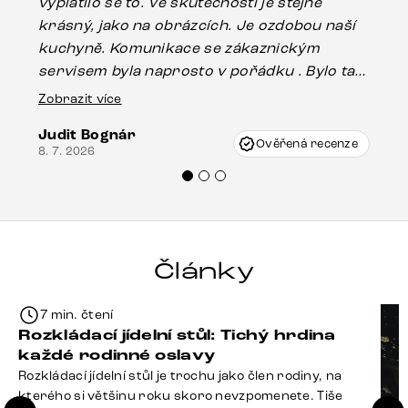
vyplatilo se to. Ve skutečnosti je stejně
zá
krásný, jako na obrázcích. Je ozdobou naší
ef
kuchyně. Komunikace se zákaznickým
Es
servisem byla naprosto v pořádku . Bylo tam
16.
drobné poškození u nohy stolu, které mohlo
Zobrazit více
vzniknout při přepravě, ale s pomocí pana
Judit Bognár
Vincze mi velmi korektně vyšli vstříc.
Ověřená recenze
8. 7. 2026
Doporučuji produkty Delife všem.“
Články
7 min. čtení
Rozkládací jídelní stůl: Tichý hrdina
každé rodinné oslavy
Rozkládací jídelní stůl je trochu jako člen rodiny, na
kterého si většinu roku skoro nevzpomenete. Tiše