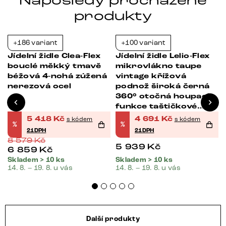
Naposledy procházené
produkty
+186 variant
+100 variant
-37%
-21%
s
Jídelní židle Clea-Flex
Jídelní židle Lelio-Flex
bouclé měkký tmavě
mikrovlákno taupe
béžová 4-nohá zúžená
vintage křížová
nerezová ocel
podnož široká černá
360° otočná houpací
funkce taštičkové
pružiny
5 418
Kč
4 691
Kč
s kódem
s kódem
%
%
21DPH
21DPH
8 579
Kč
5 939
Kč
6 859
Kč
Skladem > 10 ks
Skladem > 10 ks
14. 8. – 19. 8. u vás
14. 8. – 19. 8. u vás
Další produkty