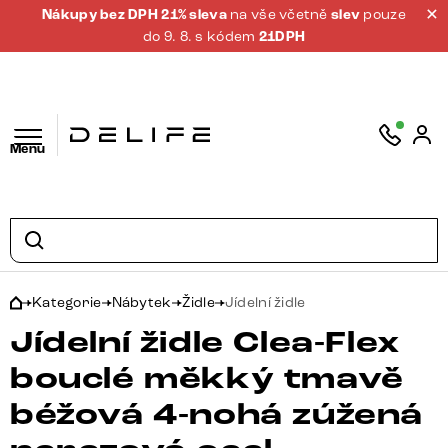
Nákupy bez DPH 21% sleva
na vše včetně
slev
pouze
do 9. 8. s kódem
21DPH
Menu
Kategorie
Nábytek
Židle
Jídelní židle
Jídelní židle Clea-Flex
bouclé měkký tmavě
béžová 4-nohá zúžená