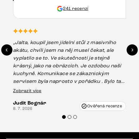
241 recenzí
„Jalta, koupil jsem jídelní stůl z masivního
„O
akátu, chvíli jsem na něj musel čekat, ale
in
vyplatilo se to. Ve skutečnosti je stejně
zá
krásný, jako na obrázcích. Je ozdobou naší
ef
kuchyně. Komunikace se zákaznickým
Es
servisem byla naprosto v pořádku . Bylo tam
16.
drobné poškození u nohy stolu, které mohlo
Zobrazit více
vzniknout při přepravě, ale s pomocí pana
Judit Bognár
Vincze mi velmi korektně vyšli vstříc.
Ověřená recenze
8. 7. 2026
Doporučuji produkty Delife všem.“