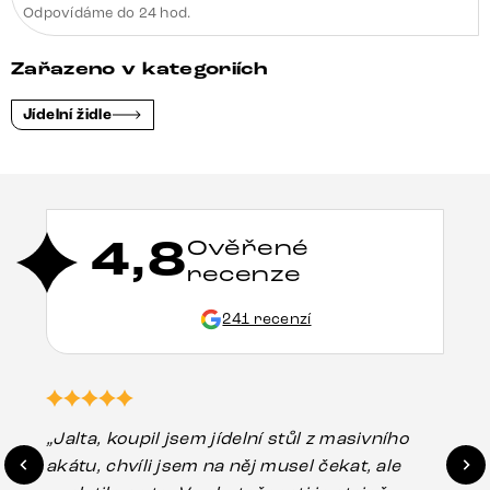
Odpovídáme do 24 hod.
Zařazeno v kategoriích
Jídelní židle
4,8
Ověřené
recenze
241 recenzí
„Jalta, koupil jsem jídelní stůl z masivního
„O
akátu, chvíli jsem na něj musel čekat, ale
in