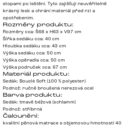
stopami po leštění. Tyto zajišťují neuvěřitelně
krásný lesk a chrání materiál před rzí a
opotřebením.
Rozměry produktu:
Rozměry cca: Š68 x H63 x V97 cm
Šířka sedáku cca: 40 cm
Hloubka sedáku cca: 43 cm
Výška sedáku cca: 50 cm
Výška opěradla cca: 50 cm
Výška područek cca: 67 cm
Materiál produktu:
Sedák: Bouclé Soft (100 % polyester)
Podnož: ručně broušená nerezová ocel
Barva produktu:
Sedák: tmavě béžová (schlamm)
Podnož: stříbrná
Čalounění:
kvalitní pěnová matrace s objemovou hmotností 40