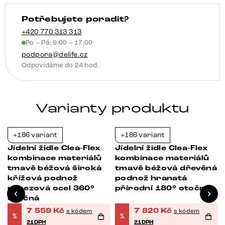
ocel
Potřebujete poradit?
množství
+420 770 313 313
Po – Pá: 9:00 – 17:00
podpora@delife.cz
Odpovídáme do 24 hod.
Varianty produktu
+186 variant
+186 variant
-21%
-21%
Jídelní židle Clea-Flex
Jídelní židle Clea-Flex
kombinace materiálů
kombinace materiálů
tmavě béžová široká
tmavě béžová dřevěná
křížová podnož
podnož hranatá
nerezová ocel 360°
přírodní 180° otočná
otočná
7 559
Kč
7 820
Kč
s kódem
s kódem
%
%
21DPH
21DPH