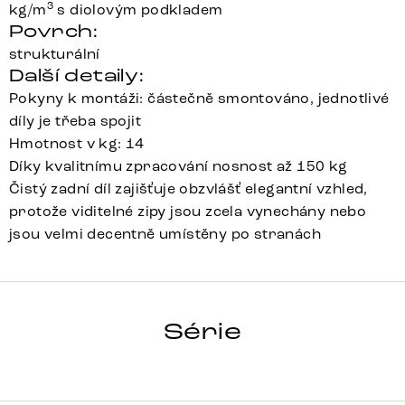
3
kg/m
s diolovým podkladem
Povrch:
strukturální
Další detaily:
Pokyny k montáži: částečně smontováno, jednotlivé
díly je třeba spojit
Hmotnost v kg: 14
Díky kvalitnímu zpracování nosnost až 150 kg
Čistý zadní díl zajišťuje obzvlášť elegantní vzhled,
protože viditelné zipy jsou zcela vynechány nebo
jsou velmi decentně umístěny po stranách
CLEA-FLEX
Série
Detail celé série