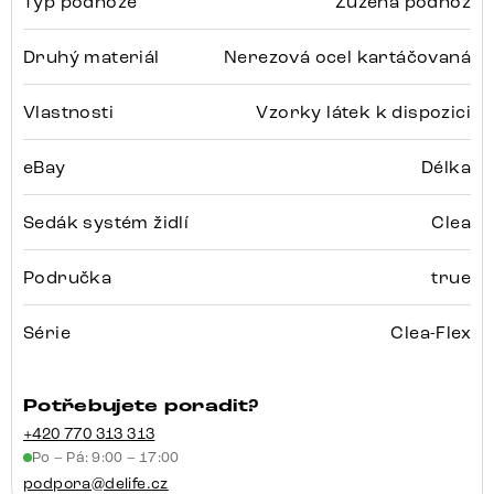
Typ podnože
Zúžená podnož
Druhý materiál
Nerezová ocel kartáčovaná
Vlastnosti
Vzorky látek k dispozici
eBay
Délka
Sedák systém židlí
Clea
Područka
true
Série
Clea-Flex
Potřebujete poradit?
+420 770 313 313
Po – Pá: 9:00 – 17:00
podpora@delife.cz