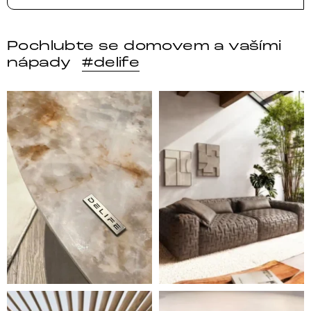
Pochlubte se domovem a vašími
nápady
#delife
DELIFE – Nábytek, který promění dům v domov. Domo
Místo, kam se budeš těšit 
Styl, odolnost a společné chvíle pod širým nebem.
Ne každá pohovka je jen mí