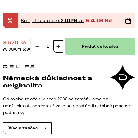
%
Koupit s kódem
21DPH
za
5 418
Kč
8 579
Kč
Přidat do košíku
6 859
Kč
Jídelní
židle
Clea-
Flex
Německá důkladnost a
bouclé
originalita
měkký
tmavě
Od svého založení v roce 2008 se zaměřujeme na
béžová
udržitelnost, ochranu životního prostředí a dobré pracovní
4-
podmínky.
nohá
zúžená
Více o značce
nerezová