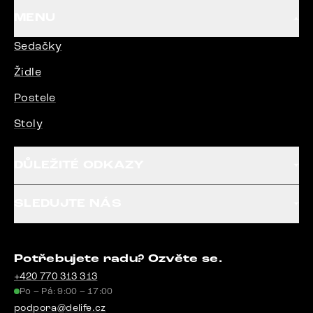
MENU
Sedačky
Židle
Postele
Stoly
DŮLEŽITÉ ODKAZY
SLEDUJTE NÁS
Potřebujete radu? Ozvěte se.
+420 770 313 313
Po – Pá: 9:00 – 17:00
podpora@delife.cz