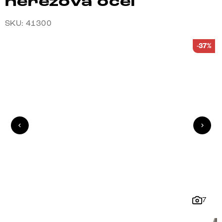
nerezová ocel
SKU: 41300
-37%
7