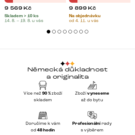
9 569
Kč
9 899
Kč
Skladem > 10 ks
Na objednávku
14. 8. – 19. 8. u vás
od 4. 11. u vás
Německá důkladnost
a originalita
Více než
90 %
zboží
Zboží
vyneseme
skladem
až do bytu
Doručíme k vám
Profesionální
rady
od
48 hodin
s výběrem