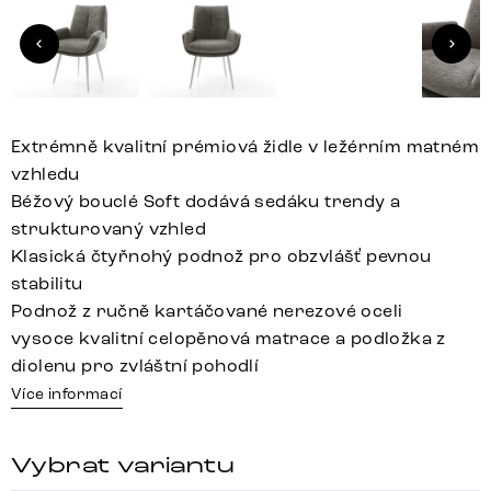
Extrémně kvalitní prémiová židle v ležérním matném
vzhledu
Béžový bouclé Soft dodává sedáku trendy a
strukturovaný vzhled
Klasická čtyřnohý podnož pro obzvlášť pevnou
stabilitu
Podnož z ručně kartáčované nerezové oceli
vysoce kvalitní celopěnová matrace a podložka z
diolenu pro zvláštní pohodlí
Více informací
Vybrat variantu