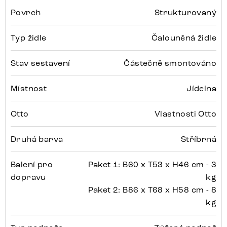
Povrch
Strukturovaný
Typ židle
Čalouněná židle
Stav sestavení
Částečně smontováno
Místnost
Jídelna
Otto
Vlastnosti Otto
Druhá barva
Stříbrná
Balení pro
Paket 1: B60 x T53 x H46 cm - 3
dopravu
kg
Paket 2: B86 x T68 x H58 cm - 8
kg