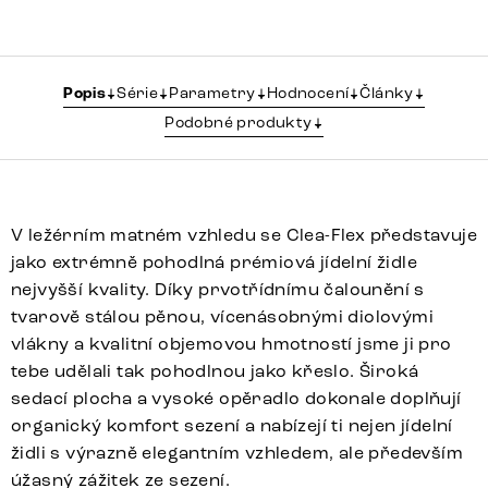
Popis
Série
Parametry
Hodnocení
Články
Podobné produkty
V ležérním matném vzhledu se Clea-Flex představuje
jako extrémně pohodlná prémiová jídelní židle
nejvyšší kvality. Díky prvotřídnímu čalounění s
tvarově stálou pěnou, vícenásobnými diolovými
vlákny a kvalitní objemovou hmotností jsme ji pro
tebe udělali tak pohodlnou jako křeslo. Široká
sedací plocha a vysoké opěradlo dokonale doplňují
organický komfort sezení a nabízejí ti nejen jídelní
židli s výrazně elegantním vzhledem, ale především
úžasný zážitek ze sezení.