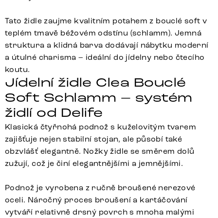
Tato židle zaujme kvalitním potahem z bouclé soft v
teplém tmavě béžovém odstínu (schlamm). Jemná
struktura a klidná barva dodávají nábytku moderní
a útulné charisma – ideální do jídelny nebo čtecího
koutu.
Jídelní židle Clea Bouclé
Soft Schlamm – systém
židlí od Delife
Klasická čtyřnohá podnož s kuželovitým tvarem
zajišťuje nejen stabilní stojan, ale působí také
obzvlášť elegantně. Nožky židle se směrem dolů
zužují, což je činí elegantnějšími a jemnějšími.
Podnož je vyrobena z ručně broušené nerezové
oceli. Náročný proces broušení a kartáčování
vytváří relativně drsný povrch s mnoha malými