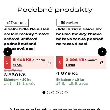
Podobné produkty
+27 variant
+59 variant
-37%
-21%
Jídelní židle Nela-Flex
Jídelní židle Gaio-Flex
bouclé měkký tmavě
bouclé měkký tmavě
béžová křížová
béžová tenká podnož
podnož zúžená
nerezová ocel
nerezová ocel
5 418
Kč
3 696
Kč
s kódem
s kódem
%
%
21DPH
21DPH
8 579
Kč
4 679
Kč
6 859
Kč
Skladem > 10 ks
Skladem > 10 ks
14. 8. – 19. 8. u vás
14. 8. – 19. 8. u vás