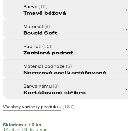
Barva
(12)
Tmavě béžová
Materiál
(9)
Bouclé Soft
Podnož
(10)
Zaoblená podnož
Materiál podnože
(5)
Nerezová ocel kartáčovaná
Barva rámu
(6)
Kartáčované stříbro
(187)
Všechny varianty produktu
Skladem > 10 ks
14. 8. – 19. 8. u vás