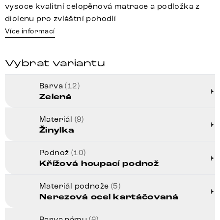
vysoce kvalitní celopěnová matrace a podložka z
diolenu pro zvláštní pohodlí
Více informací
Vybrat variantu
Barva
(12)
Zelená
Materiál
(9)
Žinylka
Podnož
(10)
Křížová houpací podnož
Materiál podnože
(5)
Nerezová ocel kartáčovaná
Barva rámu
(6)