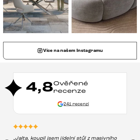
Více na našem Instagramu
4,8
Ověřené
recenze
241 recenzí
„Jalta, koupil jsem jídelní stůl z masivního
„O