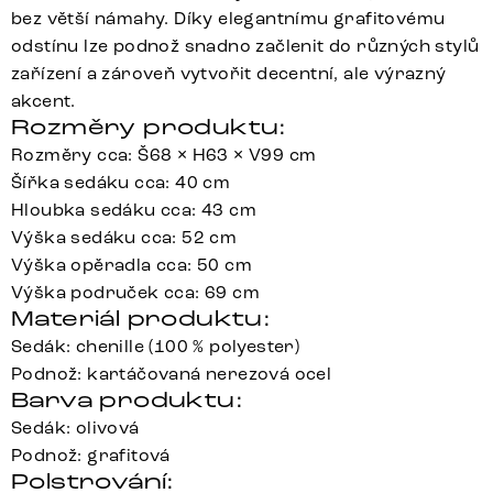
bez větší námahy. Díky elegantnímu grafitovému
odstínu lze podnož snadno začlenit do různých stylů
zařízení a zároveň vytvořit decentní, ale výrazný
akcent.
Rozměry produktu:
Rozměry cca: Š68 × H63 × V99 cm
Šířka sedáku cca: 40 cm
Hloubka sedáku cca: 43 cm
Výška sedáku cca: 52 cm
Výška opěradla cca: 50 cm
Výška područek cca: 69 cm
Materiál produktu:
Sedák: chenille (100 % polyester)
Podnož: kartáčovaná nerezová ocel
Barva produktu:
Sedák: olivová
Podnož: grafitová
Polstrování: