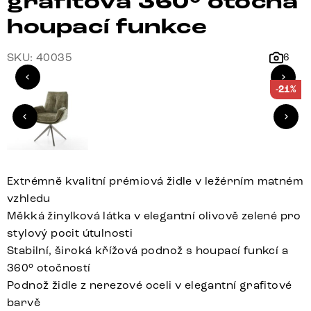
grafitová 360° otočná
houpací funkce
SKU: 40035
6
-21%
Extrémně kvalitní prémiová židle v ležérním matném
vzhledu
Měkká žinylková látka v elegantní olivově zelené pro
stylový pocit útulnosti
Stabilní, široká křížová podnož s houpací funkcí a
360° otočností
Podnož židle z nerezové oceli v elegantní grafitové
barvě