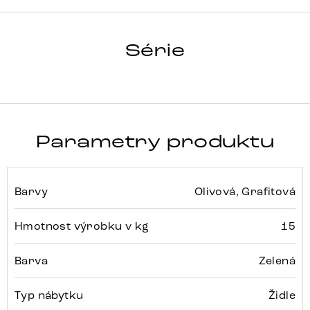
CLEA-FLEX
Série
Detail celé série
Parametry produktu
Barvy
Olivová, Grafitová
Hmotnost výrobku v kg
15
Barva
Zelená
Typ nábytku
Židle