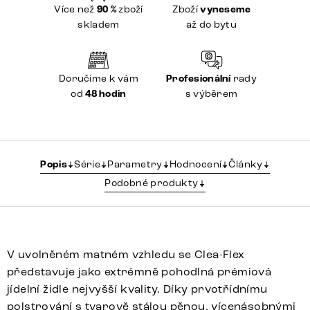
Více než
90 %
zboží
Zboží
vyneseme
skladem
až do bytu
Doručíme k vám
Profesionální
rady
od
48 hodin
s výběrem
Popis
Série
Parametry
Hodnocení
Články
Podobné produkty
V uvolněném matném vzhledu se Clea-Flex
představuje jako extrémně pohodlná prémiová
jídelní židle nejvyšší kvality. Díky prvotřídnímu
polstrování s tvarově stálou pěnou, vícenásobnými