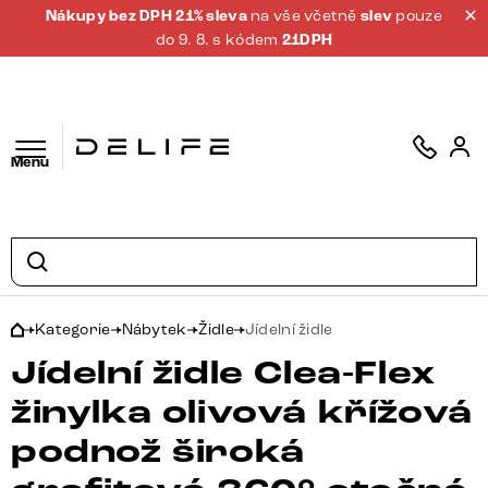
Nákupy bez DPH 21% sleva
na vše včetně
slev
pouze
do 9. 8. s kódem
21DPH
Menu
Kategorie
Nábytek
Židle
Jídelní židle
Jídelní židle Clea-Flex
žinylka olivová křížová
podnož široká