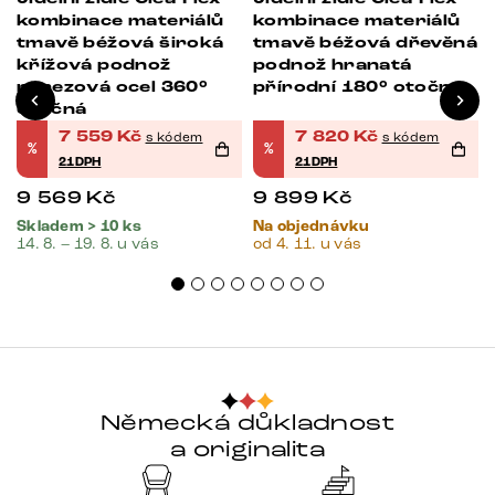
kombinace materiálů
kombinace materiálů
tmavě béžová široká
tmavě béžová dřevěná
křížová podnož
podnož hranatá
nerezová ocel 360°
přírodní 180° otočná
otočná
7 559
Kč
7 820
Kč
s kódem
s kódem
%
%
21DPH
21DPH
9 569
Kč
9 899
Kč
Skladem > 10 ks
Na objednávku
14. 8. – 19. 8. u vás
od 4. 11. u vás
Německá důkladnost
a originalita