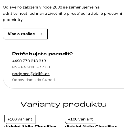
křížová
Od svého založení v roce 2008 se zaměřujeme na
podnož
udržitelnost, ochranu životního prostředí a dobré pracovní
široká
podmínky.
grafitová
360°
Více o značce
otočná
houpací
Potřebujete poradit?
funkce
množství
+420 770 313 313
Po – Pá: 9:00 – 17:00
podpora@delife.cz
Odpovídáme do 24 hod.
Varianty produktu
+186 variant
+186 variant
-21%
-21%
Jídelní židle Clea-Flex
Jídelní židle Clea-Flex