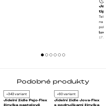
Ja
ti
Tele
na k
poko
prak
Luci
souč
17. 
nest
sprá
uspo
Podobné produkty
+343 variant
+60 variant
-21%
-21%
Jídelní židle Pejo-Flex
Jídelní židle Jova-Flex
žinylka pastelově
s područkami žinylka