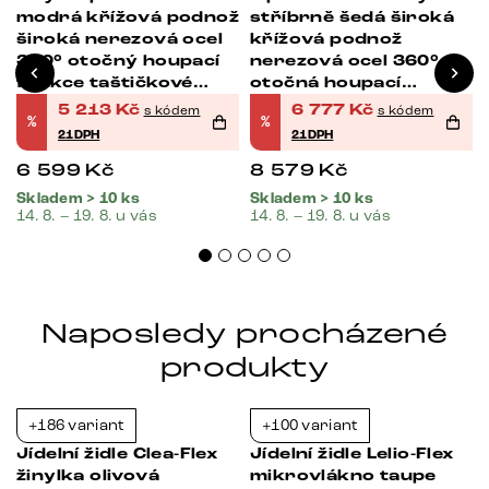
modrá křížová podnož
stříbrně šedá široká
široká nerezová ocel
křížová podnož
360° otočný houpací
nerezová ocel 360°
funkce taštičkové
otočná houpací
pružiny
funkce taštičkové
5 213
Kč
6 777
Kč
s kódem
s kódem
%
%
pružiny
21DPH
21DPH
6 599
Kč
8 579
Kč
Skladem > 10 ks
Skladem > 10 ks
14. 8. – 19. 8. u vás
14. 8. – 19. 8. u vás
Naposledy procházené
produkty
+186 variant
+100 variant
-21%
-21%
s
Jídelní židle Clea-Flex
Jídelní židle Lelio-Flex
žinylka olivová
mikrovlákno taupe