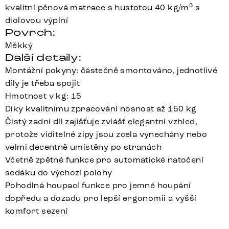
3
kvalitní pěnová matrace s hustotou 40 kg/m
s
diolovou výplní
Povrch:
Měkký
Další detaily:
Montážní pokyny: částečně smontováno, jednotlivé
díly je třeba spojit
Hmotnost v kg: 15
Díky kvalitnímu zpracování nosnost až 150 kg
Čistý zadní díl zajišťuje zvlášť elegantní vzhled,
protože viditelné zipy jsou zcela vynechány nebo
velmi decentně umístěny po stranách
Včetně zpětné funkce pro automatické natočení
sedáku do výchozí polohy
Pohodlná houpací funkce pro jemné houpání
dopředu a dozadu pro lepší ergonomii a vyšší
komfort sezení