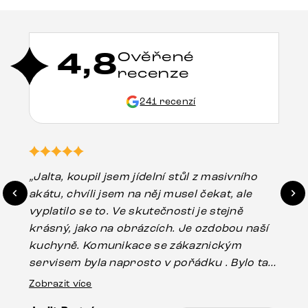
4,8
Ověřené
recenze
241 recenzí
„Jalta, koupil jsem jídelní stůl z masivního
„O
akátu, chvíli jsem na něj musel čekat, ale
in
vyplatilo se to. Ve skutečnosti je stejně
zá
krásný, jako na obrázcích. Je ozdobou naší
ef
kuchyně. Komunikace se zákaznickým
Es
servisem byla naprosto v pořádku . Bylo tam
16.
drobné poškození u nohy stolu, které mohlo
Zobrazit více
vzniknout při přepravě, ale s pomocí pana