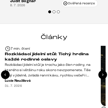
Judit Bognár
Vincze mi velmi korektně vyšli vstříc.
Ověřená recenze
8. 7. 2026
Doporučuji produkty Delife všem.“
Články
7 min. čtení
Rozkládací jídelní stůl: Tichý hrdina
každé rodinné oslavy
Rozkládací jídelní stůl je trochu jako člen rodiny, na
kterého si většinu roku skoro nevzpomenete. Tiše
stojí v jídelně, zvládá ranní kávu, rychlou večeři i
hromadu dopisů, které je potřeba „někdy vyřídit“. Pak
Lucie Neužilová
ale přijdou Vánoce, narozeniny nebo zpráva: „Stavíme
31. 7. 2026
se jen na chvilku. Bude nás osm.“ A v tu chvíli přichází
jeho chvíle. Z [&hellip;]