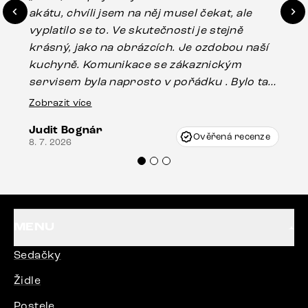
akátu, chvíli jsem na něj musel čekat, ale
in
vyplatilo se to. Ve skutečnosti je stejně
zá
krásný, jako na obrázcích. Je ozdobou naší
ef
kuchyně. Komunikace se zákaznickým
Es
servisem byla naprosto v pořádku . Bylo tam
16.
drobné poškození u nohy stolu, které mohlo
Zobrazit více
vzniknout při přepravě, ale s pomocí pana
Judit Bognár
Vincze mi velmi korektně vyšli vstříc.
Ověřená recenze
8. 7. 2026
Doporučuji produkty Delife všem.“
MENU
Sedačky
Židle
Postele