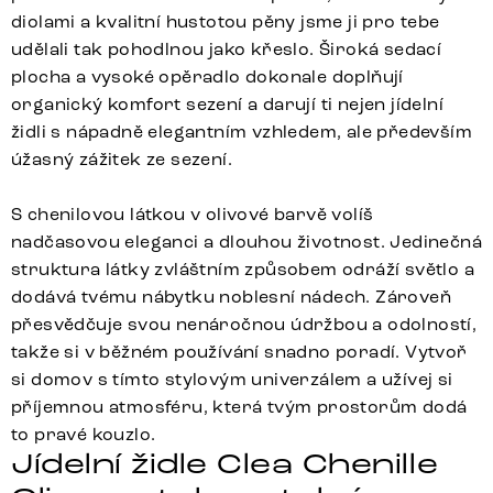
diolami a kvalitní hustotou pěny jsme ji pro tebe
udělali tak pohodlnou jako křeslo. Široká sedací
plocha a vysoké opěradlo dokonale doplňují
organický komfort sezení a darují ti nejen jídelní
židli s nápadně elegantním vzhledem, ale především
úžasný zážitek ze sezení.
S chenilovou látkou v olivové barvě volíš
nadčasovou eleganci a dlouhou životnost. Jedinečná
struktura látky zvláštním způsobem odráží světlo a
dodává tvému nábytku noblesní nádech. Zároveň
přesvědčuje svou nenáročnou údržbou a odolností,
takže si v běžném používání snadno poradí. Vytvoř
si domov s tímto stylovým univerzálem a užívej si
příjemnou atmosféru, která tvým prostorům dodá
to pravé kouzlo.
Jídelní židle Clea Chenille