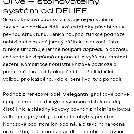
Olive – stohovatelný
systém od DELIFE
Široká křížová podnož zajišťuje nejen stabilní
základ, ale dodává židli také esteticky působivou a
pevnou strukturu. Lehká houpací funkce podnože
nabízí sedícímu příjemný zážitek ze sezení. Tato
funkce umožňuje jemné houpání dopředu a dozadu,
což vede ke zlepšené ergonomii a vyššímu komfortu
sezení. Kombinace robustní křížové podnože a
pohodlné houpací funkce činí tuto židli ideální
volbou pro každého, kdo si cení kvality a pohodlí.
Podnož z nerezové oceli v elegantní grafitové barvě
spojuje moderní design s vysokou stabilitou. Její
čisté linie a chladný kovový povrch z ní činí stylovou
volbu pro jakýkoli jídelní nebo obytný prostor.
Nerezová ocel není jen odolná, ale také nenáročná
na údržbu, což ti umožňuje dlouhodobé používání