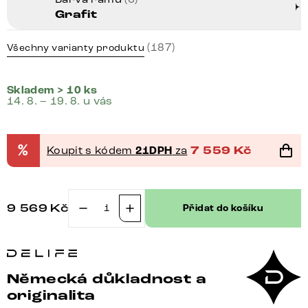
Grafit
(187)
Všechny varianty produktu
Skladem > 10 ks
14. 8. – 19. 8. u vás
%
Koupit s kódem
21DPH
za
7 559
Kč
9 569
Kč
Přidat do košíku
Jídelní
židle
Clea-
Flex
Německá důkladnost a
žinylka
originalita
olivová