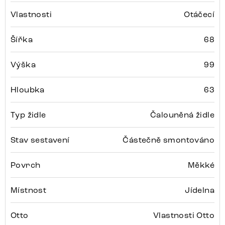
Vlastnosti
Otáčecí
Šířka
68
Výška
99
Hloubka
63
Typ židle
Čalouněná židle
Stav sestavení
Částečně smontováno
Povrch
Měkké
Místnost
Jídelna
Otto
Vlastnosti Otto