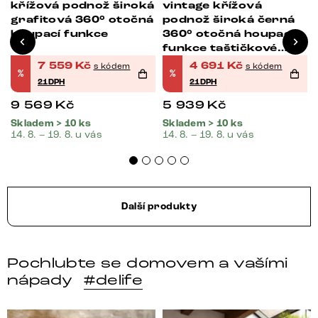
křížová podnož široká
vintage křížová
grafitová 360° otočná
podnož široká černá
houpací funkce
360° otočná houpací
funkce taštičkové
pružiny
7 559
Kč
4 691
Kč
s kódem
s kódem
%
%
21DPH
21DPH
9 569
Kč
5 939
Kč
Skladem > 10 ks
Skladem > 10 ks
14. 8. – 19. 8. u vás
14. 8. – 19. 8. u vás
Další produkty
Pochlubte se domovem a vašími
nápady
#delife
DELIFE – Nábytek, který promění dům v domov. Domo
Místo, kam se budeš těšit 