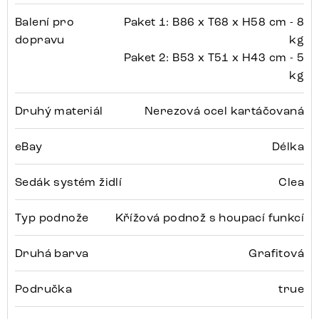
Balení pro
Paket 1: B86 x T68 x H58 cm - 8
dopravu
kg
Paket 2: B53 x T51 x H43 cm - 5
kg
Druhý materiál
Nerezová ocel kartáčovaná
eBay
Délka
Sedák systém židlí
Clea
Typ podnože
Křížová podnož s houpací funkcí
Druhá barva
Grafitová
Područka
true