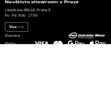
Navštivte showroom v Praze
Libečkova 380/10, Praha 5
Po - Pá: 9:00 - 17:00
Více
Doprava
Platby
Slovensko
Maďarsko
Německo
Švýcarsko
Francie
Polsko
Nizozemsko
© 2023 - 2026 Delife.cz. Všechna práva vyhrazena.
Upravit nastavení cookies