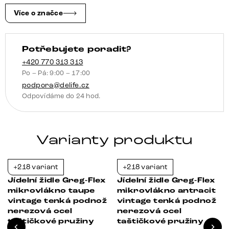
Více o značce
Potřebujete poradit?
+420 770 313 313
Po – Pá: 9:00 – 17:00
podpora@delife.cz
Odpovídáme do 24 hod.
Varianty produktu
+218 variant
+218 variant
-21%
-21%
Jídelní židle Greg-Flex
Jídelní židle Greg-Flex
mikrovlákno taupe
mikrovlákno antracit
vintage tenká podnož
vintage tenká podnož
nerezová ocel
nerezová ocel
taštičkové pružiny
taštičkové pružiny