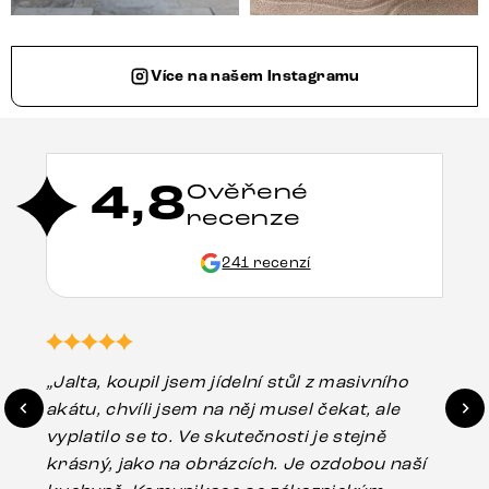
Více na našem Instagramu
4,8
Ověřené
recenze
241 recenzí
„Jalta, koupil jsem jídelní stůl z masivního
„O
akátu, chvíli jsem na něj musel čekat, ale
in
vyplatilo se to. Ve skutečnosti je stejně
zá
krásný, jako na obrázcích. Je ozdobou naší
ef