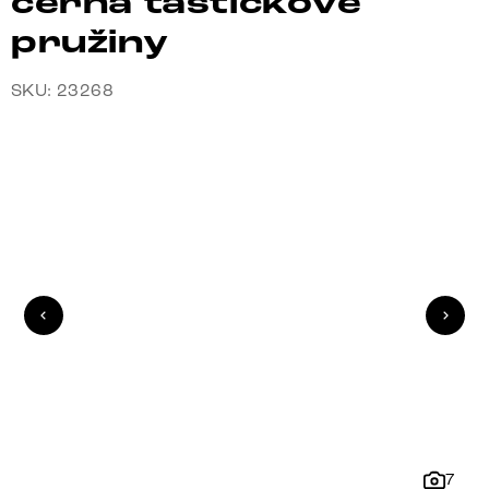
černá taštičkové
pružiny
SKU: 23268
7