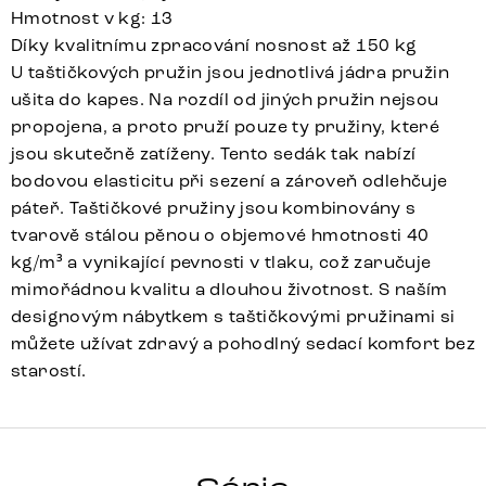
Hmotnost v kg: 13
Díky kvalitnímu zpracování nosnost až 150 kg
U taštičkových pružin jsou jednotlivá jádra pružin
ušita do kapes. Na rozdíl od jiných pružin nejsou
propojena, a proto pruží pouze ty pružiny, které
jsou skutečně zatíženy. Tento sedák tak nabízí
bodovou elasticitu při sezení a zároveň odlehčuje
páteř. Taštičkové pružiny jsou kombinovány s
tvarově stálou pěnou o objemové hmotnosti 40
kg/m³ a vynikající pevnosti v tlaku, což zaručuje
mimořádnou kvalitu a dlouhou životnost. S naším
designovým nábytkem s taštičkovými pružinami si
můžete užívat zdravý a pohodlný sedací komfort bez
starostí.
GREG-FLEX
Detail celé série