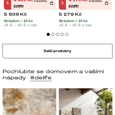
4 691
Kč
4 170
Kč
s kódem
s kódem
%
%
21DPH
21DPH
5 939
Kč
5 279
Kč
Skladem > 10 ks
Skladem > 10 ks
14. 8. – 19. 8. u vás
14. 8. – 19. 8. u vás
Další produkty
Pochlubte se domovem a vašími
nápady
#delife
DELIFE – Nábytek, který promění dům v domov. Domo
Místo, kam se budeš těšit 