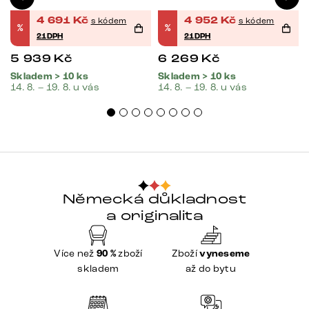
4 691
Kč
4 952
Kč
s kódem
s kódem
%
%
21DPH
21DPH
5 939
Kč
6 269
Kč
Skladem > 10 ks
Skladem > 10 ks
14. 8. – 19. 8. u vás
14. 8. – 19. 8. u vás
Německá důkladnost
a originalita
Více než
90 %
zboží
Zboží
vyneseme
skladem
až do bytu