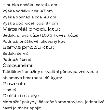
Hloubka sedáku cca: 44 cm
Výška sedáku cca: 47 cm
Výška opěradla cca: 40 cm
Výška područek cca: 67 cm
Materiál produktu:
Sedák: pravá kůže (100 % hovězí kůže)
Podnož: práškově lakovaný kov
Barva produktu:
Sedák: černá
Podnož: černá
Čalounění:
Taštičkové pružiny s kvalitní pěnovou vrstvou o
objemové hmotnosti 40 kg/m³
Povrch:
Hladký
Další detaily:
Montážní pokyny: částečně smontováno, jednotlivé
části je třeba spojit