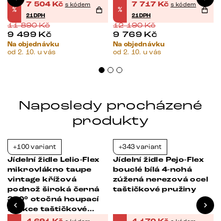
7 504
Kč
7 717
Kč
s kódem
s kódem
%
%
21DPH
21DPH
11 890
Kč
12 190
Kč
9 499
Kč
9 769
Kč
Na objednávku
Na objednávku
od 2. 10. u vás
od 2. 10. u vás
Naposledy procházené
produkty
+100 variant
+343 variant
-21%
-21%
Jídelní židle Lelio-Flex
Jídelní židle Pejo-Flex
mikrovlákno taupe
bouclé bílá 4-nohá
vintage křížová
zúžená nerezová ocel
á
podnož široká černá
taštičkové pružiny
360° otočná houpací
funkce taštičkové
pružiny