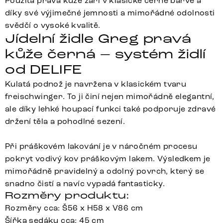
Použitá pravá kůže září v klasické černé barvě a
díky své výjimečné jemnosti a mimořádné odolnosti
svědčí o vysoké kvalitě.
Jídelní židle Greg pravá
kůže černá – systém židlí
od DELIFE
Kulatá podnož je navržena v klasickém tvaru
freischwinger. To ji činí nejen mimořádně elegantní,
ale díky lehké houpací funkci také podporuje zdravé
držení těla a pohodlné sezení.
Při práškovém lakování je v náročném procesu
pokryt vodivý kov práškovým lakem. Výsledkem je
mimořádně pravidelný a odolný povrch, který se
snadno čistí a navíc vypadá fantasticky.
Rozměry produktu:
Rozměry cca: Š56 x H58 x V86 cm
Šířka sedáku cca: 45 cm