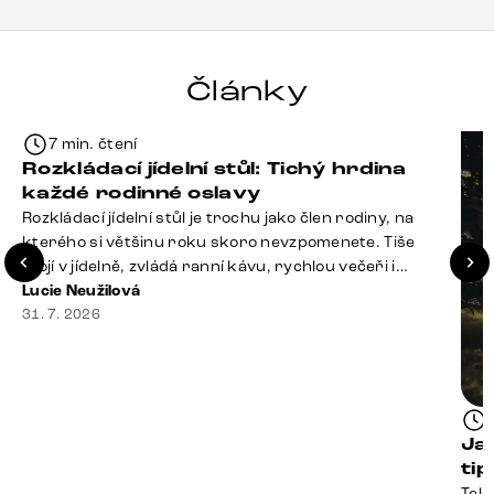
Články
7 min. čtení
Rozkládací jídelní stůl: Tichý hrdina
každé rodinné oslavy
Rozkládací jídelní stůl je trochu jako člen rodiny, na
kterého si většinu roku skoro nevzpomenete. Tiše
stojí v jídelně, zvládá ranní kávu, rychlou večeři i
hromadu dopisů, které je potřeba „někdy vyřídit“. Pak
Lucie Neužilová
ale přijdou Vánoce, narozeniny nebo zpráva: „Stavíme
31. 7. 2026
se jen na chvilku. Bude nás osm.“ A v tu chvíli přichází
jeho chvíle. Z [&hellip;]
Ja
ti
Tele