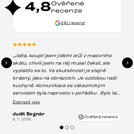
4,8
Ověřené
recenze
241 recenzí
„Jalta, koupil jsem jídelní stůl z masivního
„O
akátu, chvíli jsem na něj musel čekat, ale
in
vyplatilo se to. Ve skutečnosti je stejně
zá
krásný, jako na obrázcích. Je ozdobou naší
ef
kuchyně. Komunikace se zákaznickým
Es
servisem byla naprosto v pořádku . Bylo tam
16.
drobné poškození u nohy stolu, které mohlo
Zobrazit více
vzniknout při přepravě, ale s pomocí pana
Judit Bognár
Vincze mi velmi korektně vyšli vstříc.
Ověřená recenze
8. 7. 2026
Doporučuji produkty Delife všem.“