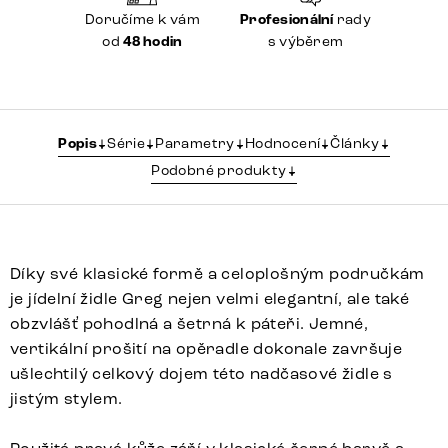
Doručíme k vám
Profesionální
rady
od
48 hodin
s výběrem
Popis
Série
Parametry
Hodnocení
Články
Podobné produkty
Díky své klasické formě a celoplošným područkám
je jídelní židle Greg nejen velmi elegantní, ale také
obzvlášť pohodlná a šetrná k páteři. Jemné,
vertikální prošití na opěradle dokonale završuje
ušlechtilý celkový dojem této nadčasové židle s
jistým stylem.