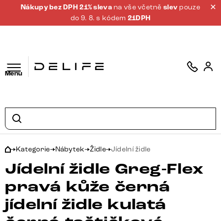
Nákupy bez DPH 21% sleva
na vše včetně
slev
pouze
do 9. 8. s kódem
21DPH
Menu
Kategorie
Nábytek
Židle
Jídelní židle
Jídelní židle Greg-Flex
pravá kůže černá
jídelní židle kulatá