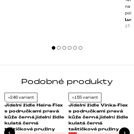
na k
poko
prak
Luci
souč
17. 
nest
sprá
uspo
Podobné produkty
+246 variant
+155 variant
-37%
-37%
x
Jídelní židle Heira-Flex
Jídelní židle Vinka-Flex
s područkami pravá
s područkami pravá
e
kůže černá jídelní židle
kůže černá jídelní židle
kulatá černá
kulatá černá
taštičkové pružiny
taštičkové pružiny