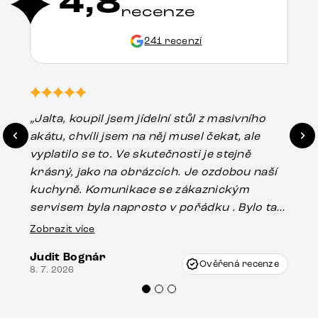
4,8
recenze
241 recenzí
„Jalta, koupil jsem jídelní stůl z masivního
„O
akátu, chvíli jsem na něj musel čekat, ale
in
vyplatilo se to. Ve skutečnosti je stejně
zá
krásný, jako na obrázcích. Je ozdobou naší
ef
kuchyně. Komunikace se zákaznickým
Es
servisem byla naprosto v pořádku . Bylo tam
16.
drobné poškození u nohy stolu, které mohlo
Zobrazit více
vzniknout při přepravě, ale s pomocí pana
Judit Bognár
Vincze mi velmi korektně vyšli vstříc.
Ověřená recenze
8. 7. 2026
Doporučuji produkty Delife všem.“