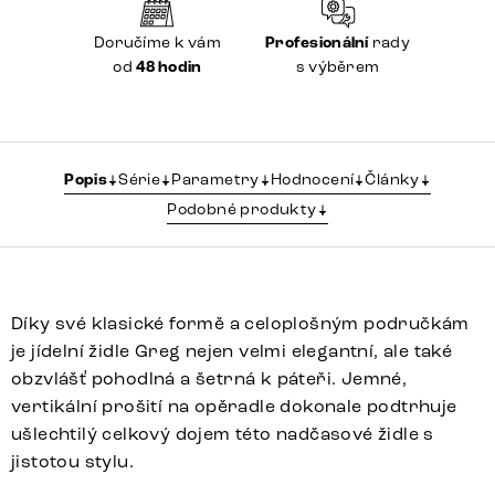
Doručíme k vám
Profesionální
rady
od
48 hodin
s výběrem
Popis
Série
Parametry
Hodnocení
Články
Podobné produkty
Díky své klasické formě a celoplošným područkám
je jídelní židle Greg nejen velmi elegantní, ale také
obzvlášť pohodlná a šetrná k páteři. Jemné,
vertikální prošití na opěradle dokonale podtrhuje
ušlechtilý celkový dojem této nadčasové židle s
jistotou stylu.