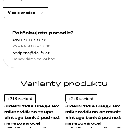
podnož
nerezová
Více o značce
ocel
taštičkové
Potřebujete poradit?
pružiny
množství
+420 770 313 313
Po – Pá: 9:00 – 17:00
podpora@delife.cz
Odpovídáme do 24 hod.
Varianty produktu
+218 variant
+218 variant
-21%
-21%
Jídelní židle Greg-Flex
Jídelní židle Greg-Flex
mikrovlákno taupe
mikrovlákno antracit
vintage tenká podnož
vintage tenká podnož
nerezová ocel
nerezová ocel