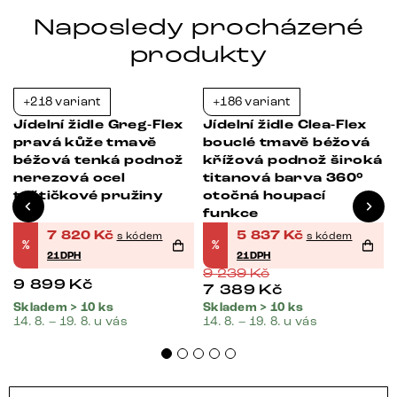
Naposledy procházené
produkty
+218 variant
+186 variant
-21%
-37%
Jídelní židle Greg-Flex
Jídelní židle Clea-Flex
pravá kůže tmavě
bouclé tmavě béžová
béžová tenká podnož
křížová podnož široká
nerezová ocel
titanová barva 360°
taštičkové pružiny
otočná houpací
funkce
7 820
Kč
5 837
Kč
s kódem
s kódem
%
%
21DPH
21DPH
9 239
Kč
9 899
Kč
7 389
Kč
Skladem > 10 ks
Skladem > 10 ks
14. 8. – 19. 8. u vás
14. 8. – 19. 8. u vás