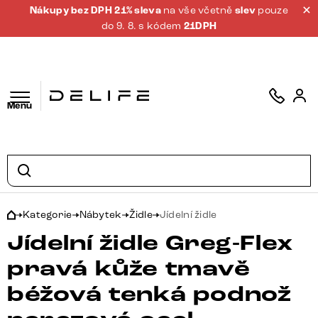
Nákupy bez DPH 21% sleva
na vše včetně
slev
pouze
do 9. 8. s kódem
21DPH
Menu
Kategorie
Nábytek
Židle
Jídelní židle
Jídelní židle Greg-Flex
pravá kůže tmavě
béžová tenká podnož