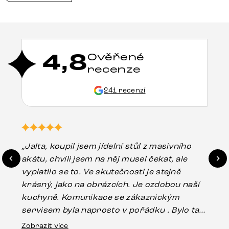
4,8
Ověřené
recenze
241 recenzí
„Jalta, koupil jsem jídelní stůl z masivního
„O
akátu, chvíli jsem na něj musel čekat, ale
in
vyplatilo se to. Ve skutečnosti je stejně
zá
krásný, jako na obrázcích. Je ozdobou naší
ef
kuchyně. Komunikace se zákaznickým
Es
servisem byla naprosto v pořádku . Bylo tam
16.
drobné poškození u nohy stolu, které mohlo
Zobrazit více