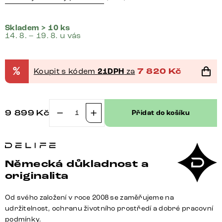
Skladem > 10 ks
14. 8. – 19. 8. u vás
%
Koupit s kódem
21DPH
za
7 820
Kč
9 899
Kč
Přidat do košíku
Jídelní
židle
Greg-
Flex
Německá důkladnost a
pravá
originalita
kůže
tmavě
Od svého založení v roce 2008 se zaměřujeme na
béžová
udržitelnost, ochranu životního prostředí a dobré pracovní
tenká
podmínky.