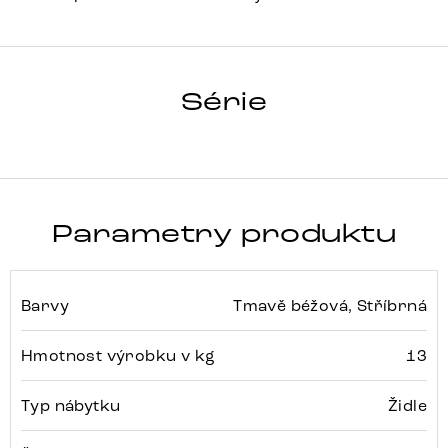
GREG-FLEX
Série
Detail celé série
Parametry produktu
Barvy
Tmavě béžová, Stříbrná
Hmotnost výrobku v kg
13
Typ nábytku
Židle