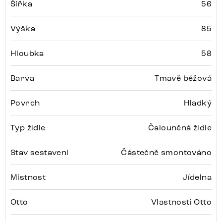
Šířka
56
Výška
85
Hloubka
58
Barva
Tmavě béžová
Povrch
Hladký
Typ židle
Čalouněná židle
Stav sestavení
Částečně smontováno
Místnost
Jídelna
Otto
Vlastnosti Otto