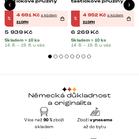
taštičkové pružiny
taštičkové pružiny
4 691
Kč
4 952
Kč
s kódem
s kódem
%
%
21DPH
21DPH
5 939
Kč
6 269
Kč
Skladem > 10 ks
Skladem > 10 ks
14. 8. – 19. 8. u vás
14. 8. – 19. 8. u vás
Německá důkladnost
a originalita
Více než
90 %
zboží
Zboží
vyneseme
skladem
až do bytu