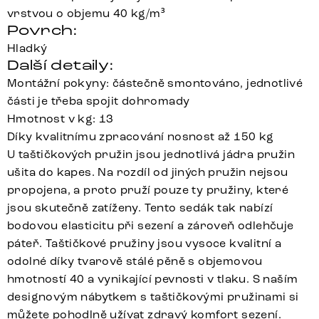
vrstvou o objemu 40 kg/m³
Povrch:
Hladký
Další detaily:
Montážní pokyny: částečně smontováno, jednotlivé
části je třeba spojit dohromady
Hmotnost v kg: 13
Díky kvalitnímu zpracování nosnost až 150 kg
U taštičkových pružin jsou jednotlivá jádra pružin
ušita do kapes. Na rozdíl od jiných pružin nejsou
propojena, a proto pruží pouze ty pružiny, které
jsou skutečně zatíženy. Tento sedák tak nabízí
bodovou elasticitu při sezení a zároveň odlehčuje
páteř. Taštičkové pružiny jsou vysoce kvalitní a
odolné díky tvarově stálé pěně s objemovou
hmotností 40 a vynikající pevnosti v tlaku. S naším
designovým nábytkem s taštičkovými pružinami si
můžete pohodlně užívat zdravý komfort sezení.