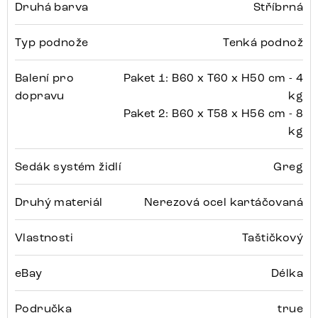
Druhá barva
Stříbrná
Typ podnože
Tenká podnož
Balení pro
Paket 1: B60 x T60 x H50 cm - 4
dopravu
kg
Paket 2: B60 x T58 x H56 cm - 8
kg
Sedák systém židlí
Greg
Druhý materiál
Nerezová ocel kartáčovaná
Vlastnosti
Taštičkový
eBay
Délka
Područka
true