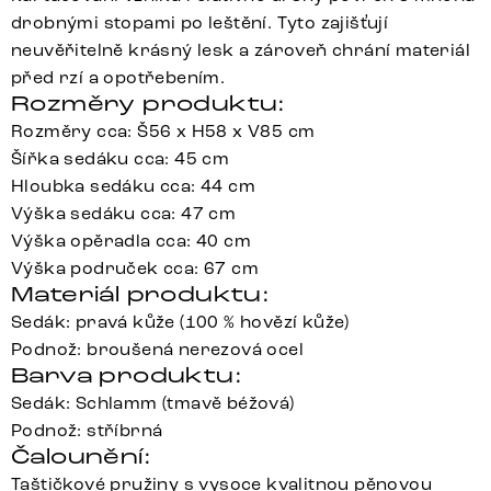
drobnými stopami po leštění. Tyto zajišťují
neuvěřitelně krásný lesk a zároveň chrání materiál
před rzí a opotřebením.
Rozměry produktu:
Rozměry cca: Š56 x H58 x V85 cm
Šířka sedáku cca: 45 cm
Hloubka sedáku cca: 44 cm
Výška sedáku cca: 47 cm
Výška opěradla cca: 40 cm
Výška područek cca: 67 cm
Materiál produktu:
Sedák: pravá kůže (100 % hovězí kůže)
Podnož: broušená nerezová ocel
Barva produktu:
Sedák: Schlamm (tmavě béžová)
Podnož: stříbrná
Čalounění:
Taštičkové pružiny s vysoce kvalitnou pěnovou