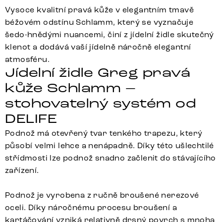
Vysoce kvalitní pravá kůže v elegantním tmavě
béžovém odstínu Schlamm, který se vyznačuje
šedo-hnědými nuancemi, činí z jídelní židle skutečný
klenot a dodává vaší jídelně náročně elegantní
atmosféru.
Jídelní židle Greg pravá
kůže Schlamm –
stohovatelný systém od
DELIFE
Podnož má otevřený tvar tenkého trapezu, který
působí velmi lehce a nenápadně. Díky této ušlechtilé
střídmosti lze podnož snadno začlenit do stávajícího
zařízení.
Podnož je vyrobena z ručně broušené nerezové
oceli. Díky náročnému procesu broušení a
kartáčování vzniká relativně drsný povrch s mnoha