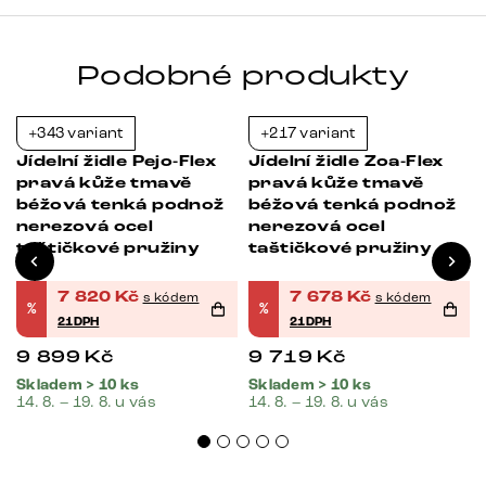
Podobné produkty
+343 variant
+217 variant
-21%
-21%
Jídelní židle Pejo-Flex
Jídelní židle Zoa-Flex
pravá kůže tmavě
pravá kůže tmavě
béžová tenká podnož
béžová tenká podnož
nerezová ocel
nerezová ocel
taštičkové pružiny
taštičkové pružiny
7 820
Kč
7 678
Kč
s kódem
s kódem
%
%
21DPH
21DPH
9 899
Kč
9 719
Kč
Skladem > 10 ks
Skladem > 10 ks
14. 8. – 19. 8. u vás
14. 8. – 19. 8. u vás