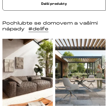
Další produkty
Pochlubte se domovem a vašími
nápady
#delife
Místo, kam se budeš těšit po každém dni. 🤎 Modulár
Styl, odolnost a společné 