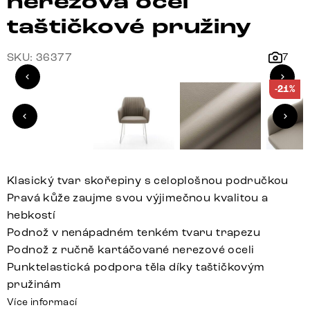
nerezová ocel
taštičkové pružiny
SKU: 36377
7
-21%
Klasický tvar skořepiny s celoplošnou područkou
Pravá kůže zaujme svou výjimečnou kvalitou a
hebkostí
Podnož v nenápadném tenkém tvaru trapezu
Podnož z ručně kartáčované nerezové oceli
Punktelastická podpora těla díky taštičkovým
pružinám
Více informací