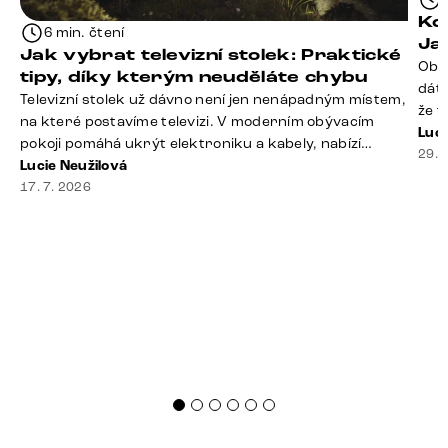
Kd
6 min. čtení
Ja
Jak vybrat televizní stolek: Praktické
Obý
tipy, díky kterým neuděláte chybu
dáte
Televizní stolek už dávno není jen nenápadným místem,
že t
na které postavíme televizi. V moderním obývacím
seda
Luci
pokoji pomáhá ukrýt elektroniku a kabely, nabízí
slou
29. 
praktický úložný prostor a často se stává výraznou
Lucie Neužilová
rty 
součástí celého interiéru. Při jeho výběru proto
17. 7. 2026
Dobr
nestačí sledovat pouze design. Důležitou roli hraje také
správná velikost, výška, způsob umístění, vnitřní
uspořádání i materiál. Jak [&hellip;]