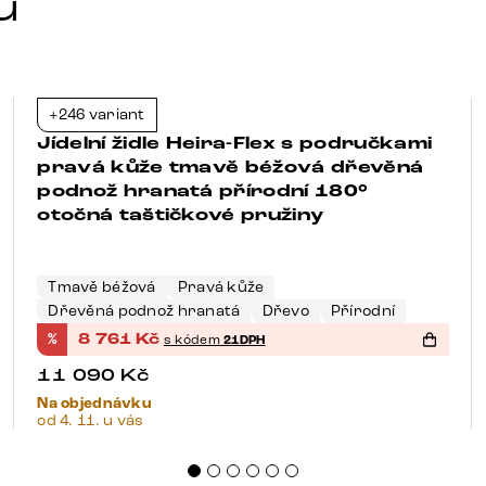
u
+246 variant
-21%
Jídelní židle Heira-Flex s područkami
pravá kůže tmavě béžová dřevěná
podnož hranatá přírodní 180°
otočná taštičkové pružiny
Tmavě béžová
Pravá kůže
Dřevěná podnož hranatá
Dřevo
Přírodní
%
8 761
Kč
s kódem
21DPH
11 090
Kč
Na objednávku
od 4. 11. u vás