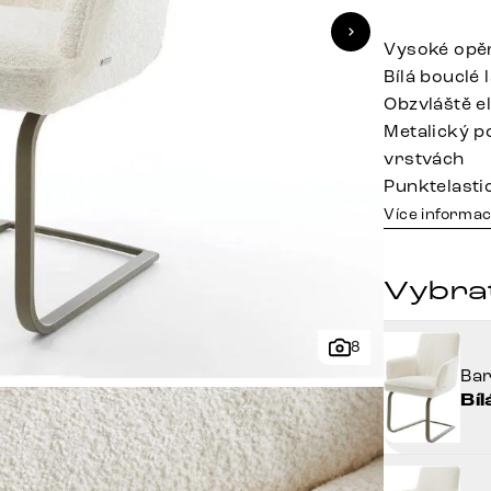
Vysoké opě
Bílá bouclé
Obzvláště e
Metalický p
vrstvách
Punktelasti
Více informac
Vybra
8
Ba
Bíl