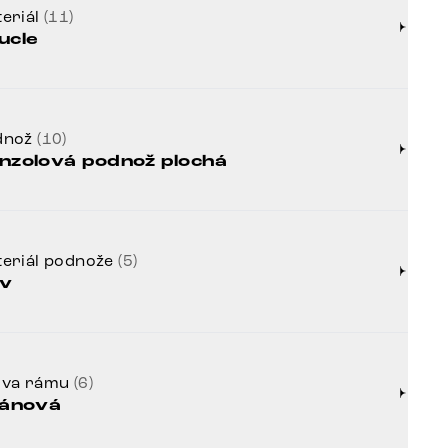
eriál
(11)
ucle
dnož
(10)
nzolová podnož plochá
eriál podnože
(5)
v
rva rámu
(6)
tánová