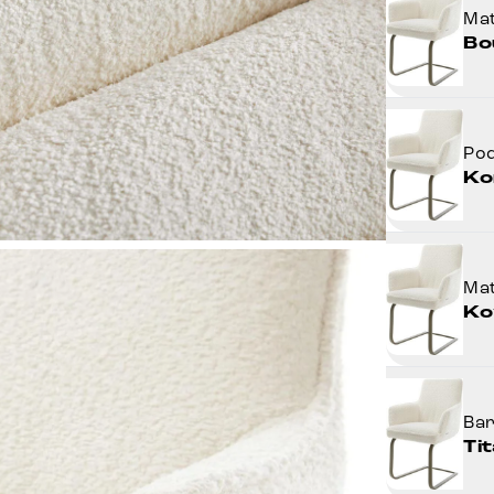
Mat
Bo
Po
Ko
Mat
Ko
Ba
Ti