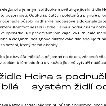
 elegancí a jemným softlookem přitahuje jídelní židle 
stu pozornosti. Optika špičatých polštářů a plynule pr
 opěradla působí nádherně nadčasově a dokonale zapa
ařízení. Komfort sezení u židle Heira s područkami rozh
ké opěradlo, ale především vynikající kvalitní čalouněn
ené a elegantní designové mistrovské dílo spojuje funk
k ze sezení, který nemá obdoby.
átka je obzvlášť měkká a příjemná na dotek, zároveň vš
v teplém bílém odstínu a v každé jídelně vytváří nadča
 židle Heira s podru
bílá – systém židlí o
ává každou sedací skořepinu působit příjemně lehce a