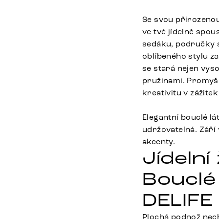
Se svou přirozenou
ve tvé jídelně spou
sedáku, područky a
oblíbeného stylu z
se stará nejen vyso
pružinami. Promyšl
kreativitu v zážite
Elegantní bouclé l
udržovatelná. Září 
akcenty.
Jídelní
Bouclé 
DELIFE
Plochá podnož nech