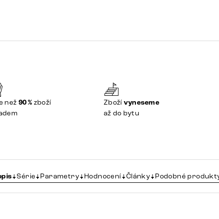
e než
90 %
zboží
Zboží
vyneseme
ladem
až do bytu
opis
Série
Parametry
Hodnocení
Články
Podobné produkt