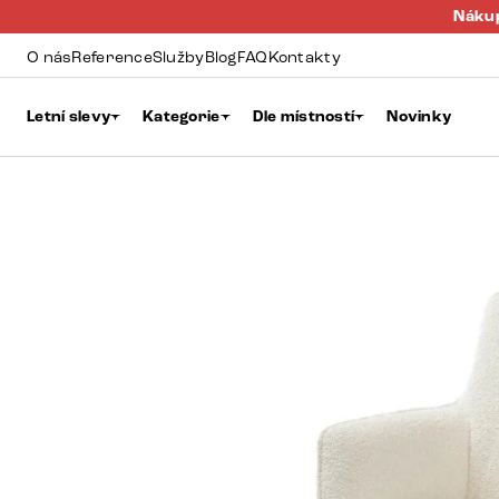
Nákup
O nás
Reference
Služby
Blog
FAQ
Kontakty
Letní slevy
Kategorie
Dle místností
Novinky