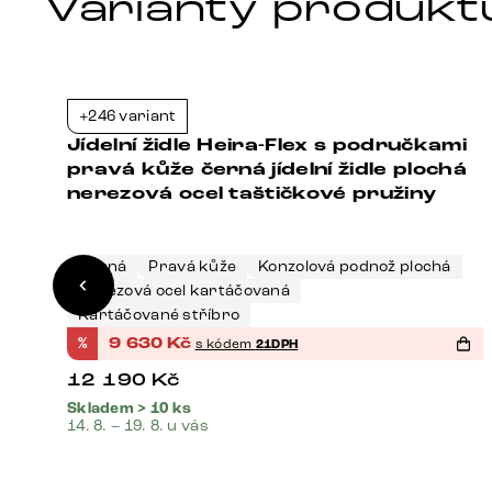
Varianty produkt
+246 variant
1%
-21%
i
Jídelní židle Heira-Flex s područkami
vá
pravá kůže černá jídelní židle plochá
nerezová ocel taštičkové pružiny
Černá
Pravá kůže
Konzolová podnož plochá
Nerezová ocel kartáčovaná
Kartáčované stříbro
%
9 630
Kč
s kódem
21DPH
12 190
Kč
Skladem > 10 ks
14. 8. – 19. 8. u vás