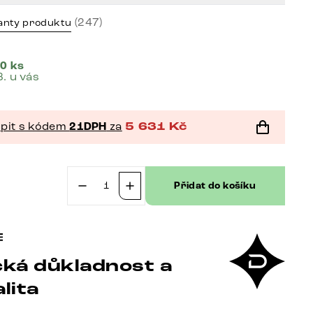
(247)
anty produktu
0 ks
8. u vás
pit s kódem
21DPH
za
5 631
Kč
Přidat do košíku
č
Jídelní
židle
Heira-
Flex
ká důkladnost a
s
područkami
lita
bouclé