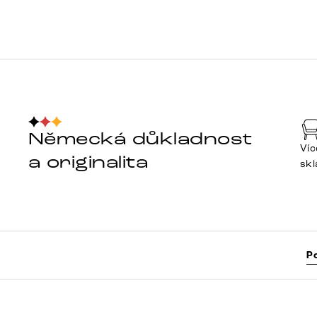
Německá důkladnost
Víc
a originalita
sk
P