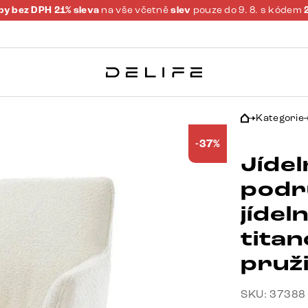
y bez DPH 21% sleva
na vše včetně
slev
pouze do 9. 8. s kódem
Kategorie
-37%
Jídel
podr
jídel
tita
pruž
SKU: 37388