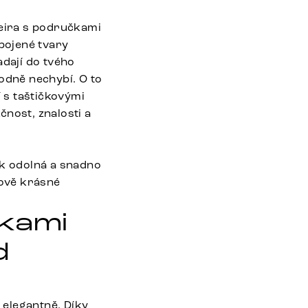
Heira s područkami
opojené tvary
dají do tvého
odně nechybí. O to
í s taštičkovými
čnost, znalosti a
ak odolná a snadno
sově krásné
čkami
d
 elegantně. Díky