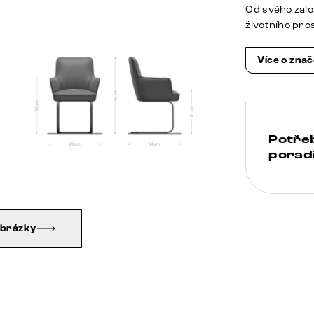
Od svého zalo
životního pro
Více o zna
Potře
poradi
obrázky