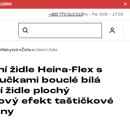
21DPH
+420 770 313 313
Po – Pá: 9:00 – 17:00
Nábytek
Židle
Jídelní židle
ní židle Heira-Flex s
učkami bouclé bílá
ní židle plochý
nový efekt taštičkové
iny