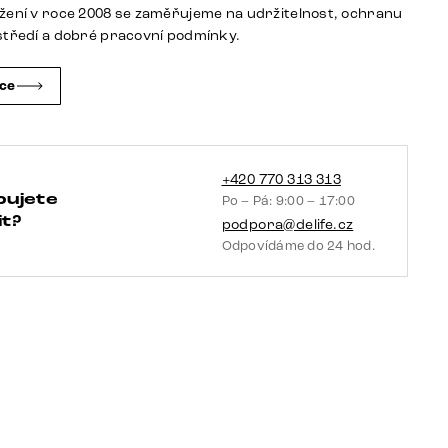
bílá
žení v roce 2008 se zaměřujeme na udržitelnost, ochranu
jídelní
středí a dobré pracovní podmínky.
židle
plochý
čce
titanový
efekt
taštičkové
pružiny
+420 770 313 313
bujete
Po – Pá: 9:00 – 17:00
množství
t?
podpora@delife.cz
Odpovídáme do 24 hod.