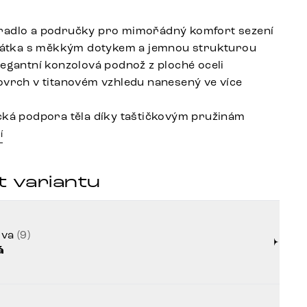
radlo a područky pro mimořádný komfort sezení
 látka s měkkým dotykem a jemnou strukturou
legantní konzolová podnož z ploché oceli
ovrch v titanovém vzhledu nanesený ve více
cká podpora těla díky taštičkovým pružinám
í
t variantu
rva
(9)
á