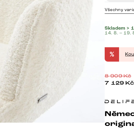
Všechny vari
Skladem > 1
14. 8. – 19. 
%
Kou
8 909
Kč
7 129
K
Němec
origina