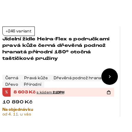
+246 variant
+
-21%
Jídelní židle Heira-Flex s područkami
J
pravá kůže černá dřevěná podnož
p
hranatá přírodní 180° otočná
p
taštičkové pružiny
o
T
K
Černá
Pravá kůže
Dřevěná podnož hranatá
N
Dřevo
Přírodní
K
%
8 603
Kč
%
s kódem
21DPH
10 890
Kč
1
Na objednávku
Sk
od 4. 11. u vás
14.