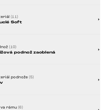
eriál
(11)
uclé Soft
dnož
(10)
ížová podnož zaoblená
eriál podnože
(5)
v
rva rámu
(6)