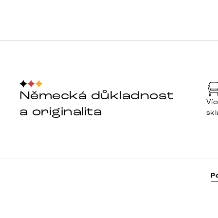
Německá důkladnost
Víc
a originalita
sk
P