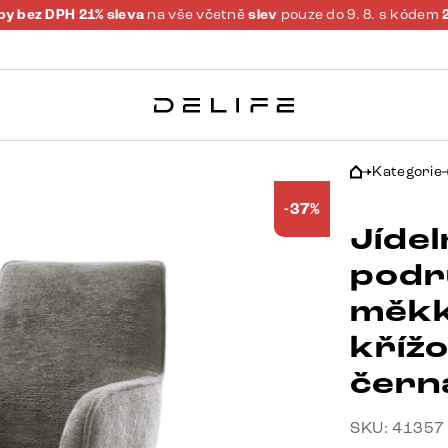
y bez DPH 21% sleva
na vše včetně
slev
pouze do 9. 8. s kódem
Kategorie
-37%
Jídel
podr
měkk
kříž
čern
SKU: 41357