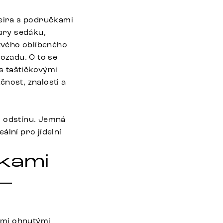
Heira s područkami
vary sedáku,
tvého oblíbeného
pozadu. O to se
 s taštičkovými
čnost, znalosti a
m odstínu. Jemná
ální pro jídelní
čkami
 –
ami ohnutými