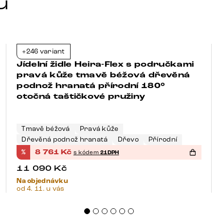
u
+246 variant
-21%
Jídelní židle Heira-Flex s područkami
pravá kůže tmavě béžová dřevěná
podnož hranatá přírodní 180°
otočná taštičkové pružiny
Tmavě béžová
Pravá kůže
Dřevěná podnož hranatá
Dřevo
Přírodní
%
8 761
Kč
s kódem
21DPH
11 090
Kč
Na objednávku
od 4. 11. u vás