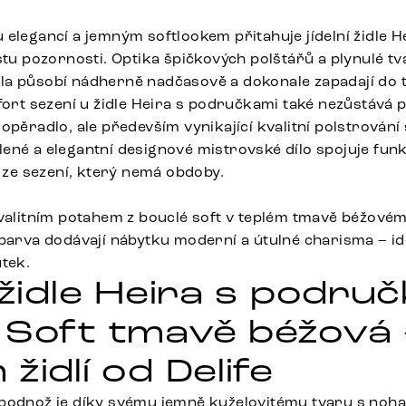
 elegancí a jemným softlookem přitahuje jídelní židle 
stu pozornosti. Optika špičkových polštářů a plynulé t
a působí nádherně nadčasově a dokonale zapadají do 
fort sezení u židle Heira s područkami také nezůstává 
opěradlo, ale především vynikající kvalitní polstrování
ené a elegantní designové mistrovské dílo spojuje funk
k ze sezení, který nemá obdoby.
kvalitním potahem z bouclé soft v teplém tmavě béžové
barva dodávají nábytku moderní a útulné charisma – ide
utek.
 židle Heira s podru
 Soft tmavě béžová
židlí od Delife
podnož je díky svému jemně kuželovitému tvaru s noh