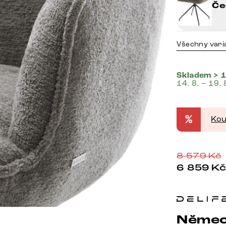
Če
Všechny vari
Skladem > 1
14. 8. – 19. 
%
Kou
8 579
Kč
6 859
K
Němec