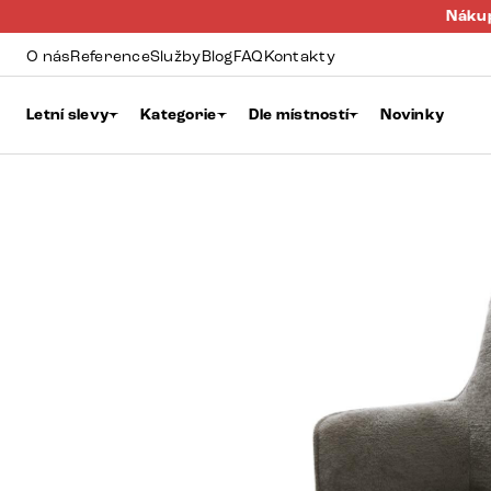
Nákup
O nás
Reference
Služby
Blog
FAQ
Kontakty
Letní slevy
Kategorie
Dle místností
Novinky