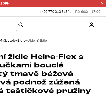
21DPH
+420 770 313 313
Po – Pá: 9:00 – 17:00
Nábytek
Židle
Jídelní židle
ní židle Heira-Flex s
učkami bouclé
ý tmavě béžová
ová podnož zúžená
á taštičkové pružiny