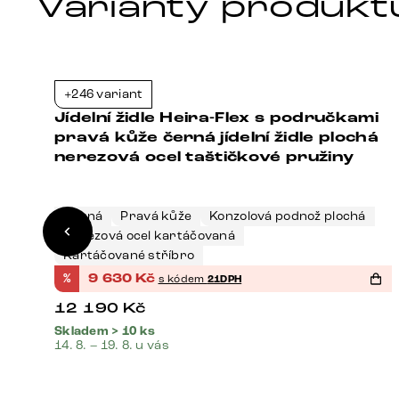
Varianty produkt
+246 variant
1%
-21%
i
Jídelní židle Heira-Flex s područkami
vá
pravá kůže černá jídelní židle plochá
nerezová ocel taštičkové pružiny
Černá
Pravá kůže
Konzolová podnož plochá
Nerezová ocel kartáčovaná
Kartáčované stříbro
%
9 630
Kč
s kódem
21DPH
12 190
Kč
Skladem > 10 ks
14. 8. – 19. 8. u vás