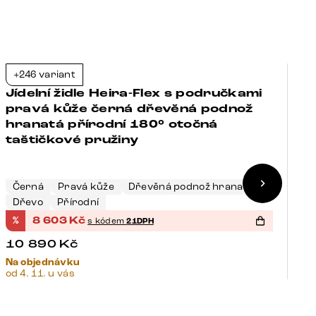
+246 variant
+
-21%
Jídelní židle Heira-Flex s područkami
J
pravá kůže černá dřevěná podnož
p
hranatá přírodní 180° otočná
p
taštičkové pružiny
o
T
K
Černá
Pravá kůže
Dřevěná podnož hranatá
N
Dřevo
Přírodní
K
%
8 603
Kč
%
s kódem
21DPH
10 890
Kč
1
Na objednávku
Sk
od 4. 11. u vás
14.