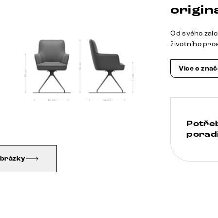
origina
Od svého zalo
životního pro
Více o zna
Potře
poradi
obrázky