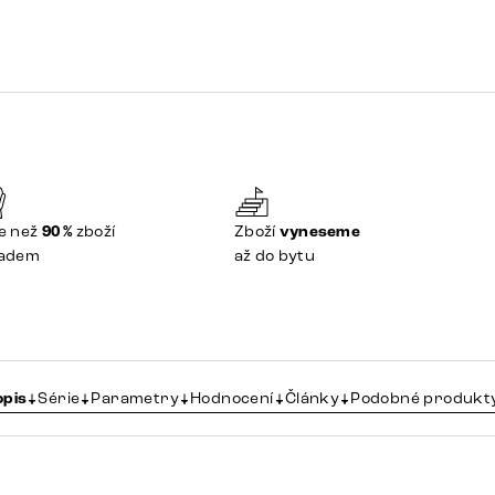
e než
90 %
zboží
Zboží
vyneseme
ladem
až do bytu
opis
Série
Parametry
Hodnocení
Články
Podobné produkt