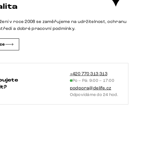
područkami
lita
bouclé
měkký
žení v roce 2008 se zaměřujeme na udržitelnost, ochranu
tmavě
středí a dobré pracovní podmínky.
béžová
křížová
čce
podnož
zúžená
černá
taštičkové
+420 770 313 313
bujete
Po – Pá: 9:00 – 17:00
pružiny
t?
podpora@delife.cz
množství
Odpovídáme do 24 hod.