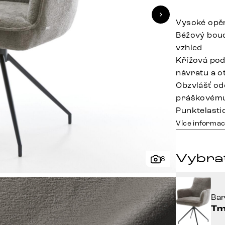
Vysoké opě
Béžový bouc
vzhled
Křížová pod
návratu a o
Obzvlášť od
práškovému
Punktelasti
Více informac
Vybra
8
Ba
Tm