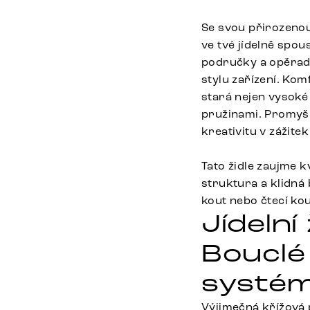
Se svou přirozenou
ve tvé jídelně spou
područky a opěradl
stylu zařízení. Kom
stará nejen vysoké 
pružinami. Promyšl
kreativitu v zážite
Tato židle zaujme 
struktura a klidná 
kout nebo čtecí ko
Jídelní
Bouclé
systém 
Výjimečná křížová 