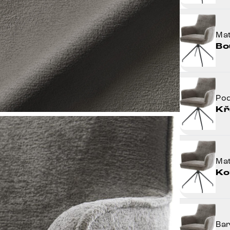
Mat
Bo
Po
Kř
Mat
Ko
Ba