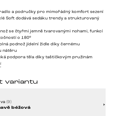
radlo a područky pro mimořádný komfort sezení
lé Soft dodává sedáku trendy a strukturovaný
nož se čtyřmi jemně tvarovanými nohami, funkcí
točností o 180°
olná podnož jídelní židle díky černému
 nátěru
cká podpora těla díky taštičkovým pružinám
í
t variantu
rva
(9)
avě béžová