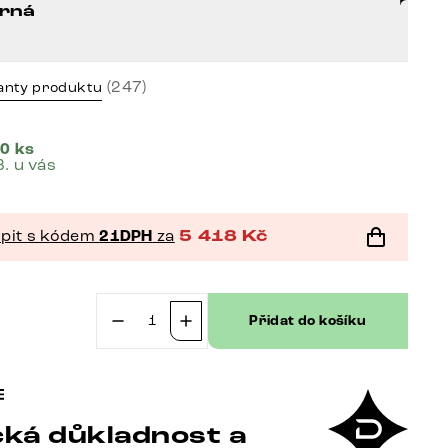
rná
(247)
anty produktu
0 ks
8. u vás
pit s kódem
21DPH
za
5 418
Kč
Přidat do košíku
č
Jídelní
židle
Heira-
Flex
ká důkladnost a
s