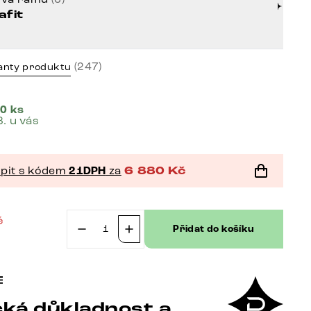
afit
(247)
anty produktu
0 ks
8. u vás
pit s kódem
21DPH
za
6 880
Kč
č
Přidat do košíku
č
Jídelní
židle
Heira-
Flex
ká důkladnost a
s