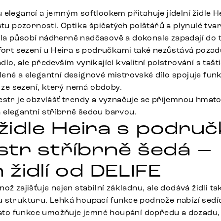
 elegancí a jemným softlookem přitahuje jídelní židle 
stu pozornosti. Optika špičatých polštářů a plynulé tva
a působí nádherně nadčasově a dokonale zapadají do 
mfort sezení u Heira s područkami také nezůstává pozadu
lo, ale především vynikající kvalitní polstrování s taš
ené a elegantní designové mistrovské dílo spojuje funk
k ze sezení, který nemá obdoby.
estr je obzvlášť trendy a vyznačuje se příjemnou hmato
elegantní stříbrně šedou barvou.
 židle Heira s podru
tr stříbrně šedá –
židlí od DELIFE
ož zajišťuje nejen stabilní základnu, ale dodává židli ta
 strukturu. Lehká houpací funkce podnože nabízí sedí
 Tato funkce umožňuje jemné houpání dopředu a dozadu,