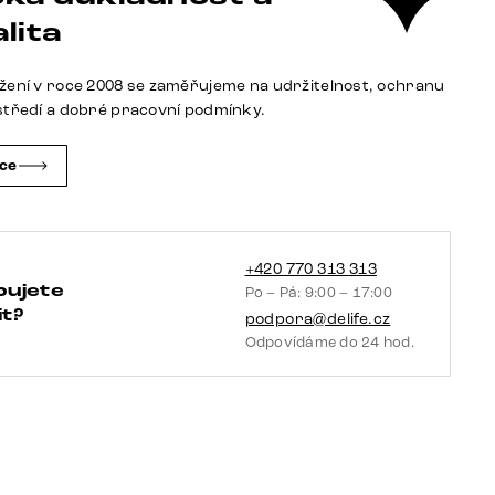
područkami
lita
manšestr
stříbrně
žení v roce 2008 se zaměřujeme na udržitelnost, ochranu
šedá
středí a dobré pracovní podmínky.
křížová
podnož
čce
široká
grafitová
360°
otočná
+420 770 313 313
bujete
Po – Pá: 9:00 – 17:00
houpací
t?
podpora@delife.cz
funkce
Odpovídáme do 24 hod.
taštičkové
pružiny
množství