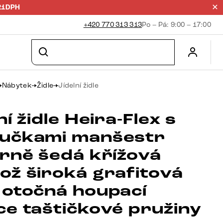
21DPH
+420 770 313 313
Po – Pá: 9:00 – 17:00
Nábytek
Židle
Jídelní židle
ní židle Heira-Flex s
učkami manšestr
brně šedá křížová
ož široká grafitová
 otočná houpací
ce taštičkové pružiny