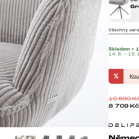
Gr
Všechny vari
Skladem > 1
14. 8. – 19. 
%
Kou
10 890
K
8 709
K
Němec