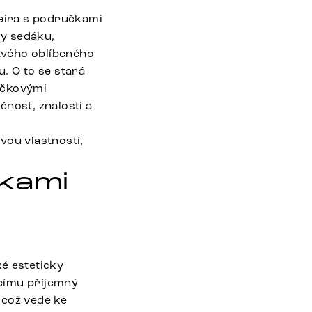
Heira s područkami
ry sedáku,
tvého oblíbeného
. O to se stará
tičkovými
čnost, znalosti a
vou vlastností,
čkami
ké esteticky
címu příjemný
 což vede ke