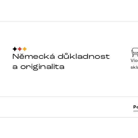
Německá důkladnost
Víc
a originalita
sk
P