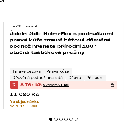
+246 variant
-21%
Jídelní židle Heira-Flex s područkami
pravá kůže tmavě béžová dřevěná
podnož hranatá přírodní 180°
otočná taštičkové pružiny
Tmavě béžová
Pravá kůže
Dřevěná podnož hranatá
Dřevo
Přírodní
%
8 761
Kč
s kódem
21DPH
11 090
Kč
Na objednávku
od 4. 11. u vás