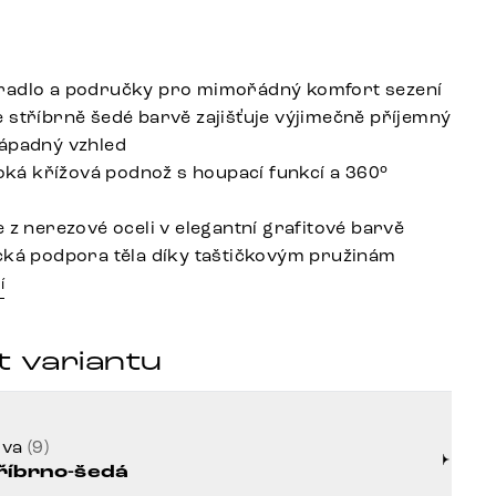
radlo a područky pro mimořádný komfort sezení
 stříbrně šedé barvě zajišťuje výjimečně příjemný
ápadný vzhled
iroká křížová podnož s houpací funkcí a 360°
 z nerezové oceli v elegantní grafitové barvě
cká podpora těla díky taštičkovým pružinám
í
t variantu
rva
(9)
říbrno-šedá