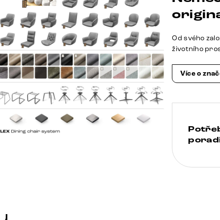
origina
Od svého zalo
životního pro
Více o zna
Potře
poradi
u