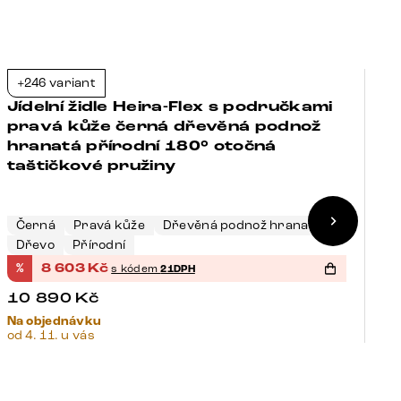
+246 variant
+
-21%
Jídelní židle Heira-Flex s područkami
J
pravá kůže černá dřevěná podnož
p
hranatá přírodní 180° otočná
p
taštičkové pružiny
o
T
K
Černá
Pravá kůže
Dřevěná podnož hranatá
N
Dřevo
Přírodní
K
%
8 603
Kč
%
s kódem
21DPH
10 890
Kč
1
Na objednávku
Sk
od 4. 11. u vás
14.