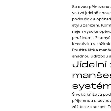
Se svou přirozenou
ve tvé jídelně spou
područek a opěradl
stylu zařízení. Ko
nejen vysoké opěrad
pružinami. Promyšl
kreativitu v zážite
Použitá látka manš
snadnou údržbou a 
Jídelní
manšes
systém 
Široká křížová podn
příjemnou a pevnou
zážitek ze sezení.