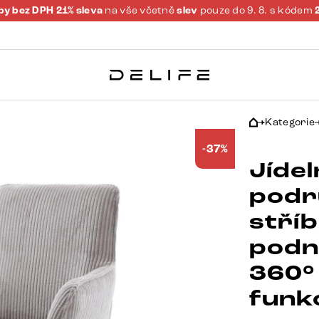
y bez DPH 21% sleva
na vše včetně
slev
pouze do 9. 8. s kódem
Kategorie
-37%
Jídel
podr
stří
podn
360°
funk