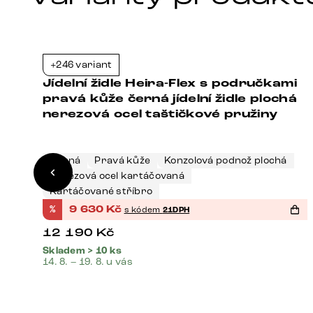
+246 variant
1%
-21%
i
Jídelní židle Heira-Flex s područkami
vá
pravá kůže černá jídelní židle plochá
nerezová ocel taštičkové pružiny
Černá
Pravá kůže
Konzolová podnož plochá
Nerezová ocel kartáčovaná
Kartáčované stříbro
%
9 630
Kč
s kódem
21DPH
12 190
Kč
Skladem > 10 ks
14. 8. – 19. 8. u vás