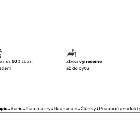
e než
90 %
zboží
Zboží
vyneseme
ladem
až do bytu
opis
Série
Parametry
Hodnocení
Články
Podobné produkt