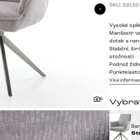
SKU: 39150
Vysoké opě
Manšestr ve
dotek a nen
Stabilní, š
otočností
Podnož židle
Punktelasti
Více informac
6
Vybra
Ba
St