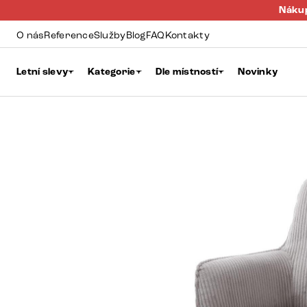
Nákup
O nás
Reference
Služby
Blog
FAQ
Kontakty
Letní slevy
Kategorie
Dle místností
Novinky