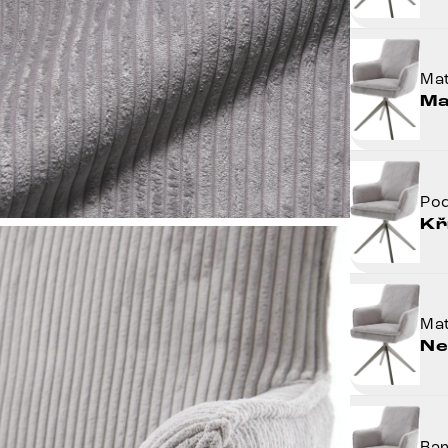
Mat
Ma
Po
Kř
Mat
Ne
Ba