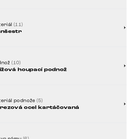
eriál
(11)
nšestr
dnož
(10)
ížová houpací podnož
eriál podnože
(5)
rezová ocel kartáčovaná
rva rámu
(6)