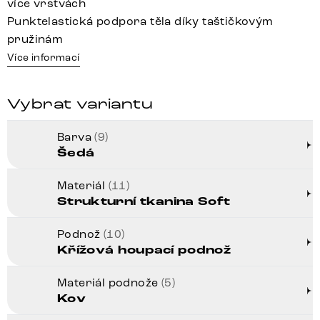
více vrstvách
Punktelastická podpora těla díky taštičkovým
pružinám
Více informací
Vybrat variantu
Barva
(9)
Šedá
Materiál
(11)
Strukturní tkanina Soft
Podnož
(10)
Křížová houpací podnož
Materiál podnože
(5)
Kov