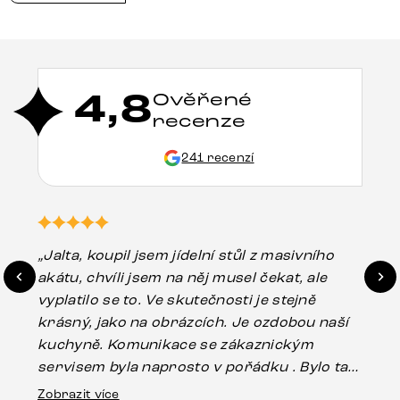
4,8
Ověřené
recenze
241 recenzí
„Jalta, koupil jsem jídelní stůl z masivního
„O
akátu, chvíli jsem na něj musel čekat, ale
in
vyplatilo se to. Ve skutečnosti je stejně
zá
krásný, jako na obrázcích. Je ozdobou naší
ef
kuchyně. Komunikace se zákaznickým
Es
servisem byla naprosto v pořádku . Bylo tam
16.
drobné poškození u nohy stolu, které mohlo
Zobrazit více