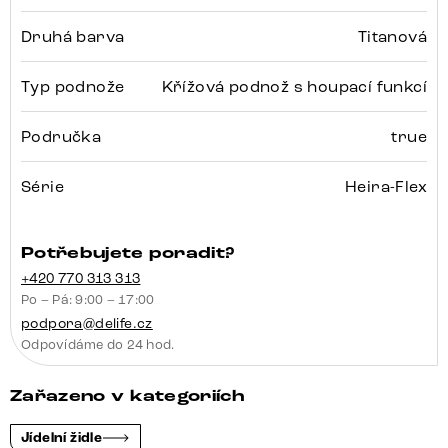
Druhá barva
Titanová
Typ podnože
Křížová podnož s houpací funkcí
Područka
true
Série
Heira-Flex
Potřebujete poradit?
+420 770 313 313
Po – Pá: 9:00 – 17:00
podpora@delife.cz
Odpovídáme do 24 hod.
Zařazeno v kategoriích
Jídelní židle