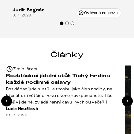
vzniknout při přepravě, ale s pomocí pana
Judit Bognár
Vincze mi velmi korektně vyšli vstříc.
Ověřená recenze
8. 7. 2026
Doporučuji produkty Delife všem.“
Články
7 min. čtení
Rozkládací jídelní stůl: Tichý hrdina
každé rodinné oslavy
Rozkládací jídelní stůl je trochu jako člen rodiny, na
kterého si většinu roku skoro nevzpomenete. Tiše
stojí v jídelně, zvládá ranní kávu, rychlou večeři i
hromadu dopisů, které je potřeba „někdy vyřídit“. Pak
Lucie Neužilová
ale přijdou Vánoce, narozeniny nebo zpráva: „Stavíme
31. 7. 2026
se jen na chvilku. Bude nás osm.“ A v tu chvíli přichází
jeho chvíle. Z [&hellip;]