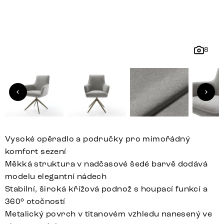
8
Vysoké opěradlo a područky pro mimořádný
komfort sezení
Měkká struktura v nadčasové šedé barvě dodává
modelu elegantní nádech
Stabilní, široká křížová podnož s houpací funkcí a
360° otočností
Metalický povrch v titanovém vzhledu nanesený ve