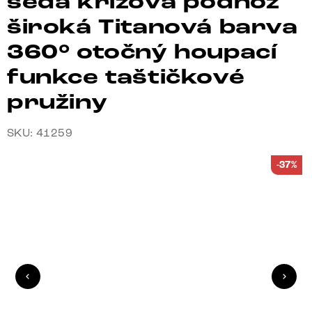
šedá křížová podnož
široká Titanová barva
360° otočný houpací
funkce taštičkové
pružiny
SKU: 41259
-37%