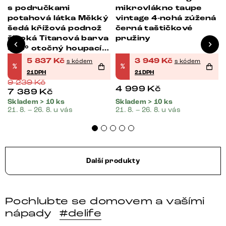
s područkami
mikrovlákno taupe
potahová látka Měkký
vintage 4-nohá zúžená
šedá křížová podnož
černá taštičkové
široká Titanová barva
pružiny
360° otočný houpací
funkce taštičkové
5 837
Kč
3 949
Kč
s kódem
s kódem
%
%
pružiny
21DPH
21DPH
9 239
Kč
4 999
Kč
7 389
Kč
Skladem > 10 ks
Skladem > 10 ks
21. 8. – 26. 8. u vás
21. 8. – 26. 8. u vás
Další produkty
Pochlubte se domovem a vašími
nápady
#delife