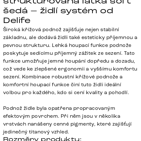
strukturovaná látka soft
šedá – židlí systém od
Delife
Široká křížová podnož zajišťuje nejen stabilní
základnu, ale dodává židli také esteticky příjemnou a
pevnou strukturu. Lehká houpací funkce podnože
poskytuje sedícímu příjemný zážitek ze sezení. Tato
funkce umožňuje jemné houpání dopředu a dozadu,
což vede ke zlepšené ergonomii a vyššímu komfortu
sezení. Kombinace robustní křížové podnože a
komfortní houpací funkce činí tuto židli ideální
volbou pro každého, kdo si cení kvality a pohodlí.
Podnož židle byla opatřena propracovaným
efektovým povrchem. Při něm jsou v několika
vrstvách nanášeny cenné pigmenty, které zajišťují
jedinečný titanový vzhled.
Rozměry produktu: