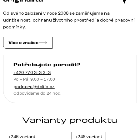
područkami
potahová
Od svého založení v roce 2008 se zaměřujeme na
látka
udržitelnost, ochranu životního prostředí a dobré pracovní
Měkký
podmínky.
šedá
křížová
Více o značce
podnož
široká
Potřebujete poradit?
Titanová
barva
+420 770 313 313
Po – Pá: 9:00 – 17:00
360°
podpora@delife.cz
otočný
Odpovídáme do 24 hod.
houpací
funkce
taštičkové
Varianty produktu
pružiny
množství
+246 variant
+246 variant
-21%
-21%