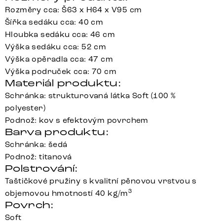
Rozměry cca: Š63 x H64 x V95 cm
Šířka sedáku cca: 40 cm
Hloubka sedáku cca: 46 cm
Výška sedáku cca: 52 cm
Výška opěradla cca: 47 cm
Výška područek cca: 70 cm
Materiál produktu:
Schránka: strukturovaná látka Soft (100 %
polyester)
Podnož: kov s efektovým povrchem
Barva produktu:
Schránka: šedá
Podnož: titanová
Polstrování:
Taštičkové pružiny s kvalitní pěnovou vrstvou s
3
objemovou hmotností 40 kg/m
Povrch:
Soft