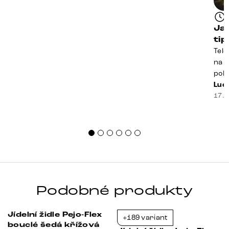
Ja
ti
Tele
na k
poko
prak
Luci
souč
17. 
nest
sprá
uspo
Podobné produkty
Jídelní židle Pejo-Flex
+189 variant
-37%
-37%
bouclé šedá křížová