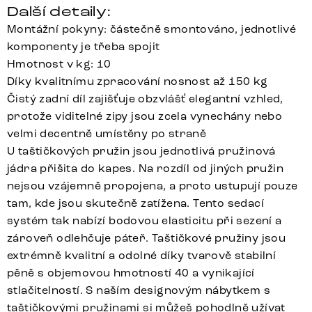
Další detaily:
Montážní pokyny: částečně smontováno, jednotlivé
komponenty je třeba spojit
Hmotnost v kg: 10
Díky kvalitnímu zpracování nosnost až 150 kg
Čistý zadní díl zajišťuje obzvlášť elegantní vzhled,
protože viditelné zipy jsou zcela vynechány nebo
velmi decentně umístěny po straně
U taštičkových pružin jsou jednotlivá pružinová
jádra přišita do kapes. Na rozdíl od jiných pružin
nejsou vzájemně propojena, a proto ustupují pouze
tam, kde jsou skutečně zatížena. Tento sedací
systém tak nabízí bodovou elasticitu při sezení a
zároveň odlehčuje páteř. Taštičkové pružiny jsou
extrémně kvalitní a odolné díky tvarově stabilní
pěně s objemovou hmotností 40 a vynikající
stlačitelností. S naším designovým nábytkem s
taštičkovými pružinami si můžeš pohodlně užívat