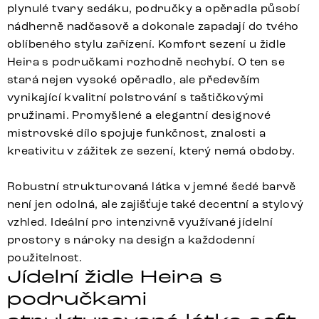
plynulé tvary sedáku, područky a opěradla působí
nádherně nadčasově a dokonale zapadají do tvého
oblíbeného stylu zařízení. Komfort sezení u židle
Heira s područkami rozhodně nechybí. O ten se
stará nejen vysoké opěradlo, ale především
vynikající kvalitní polstrování s taštičkovými
pružinami. Promyšlené a elegantní designové
mistrovské dílo spojuje funkčnost, znalosti a
kreativitu v zážitek ze sezení, který nemá obdoby.
Robustní strukturovaná látka v jemné šedé barvě
není jen odolná, ale zajišťuje také decentní a stylový
vzhled. Ideální pro intenzivně využívané jídelní
prostory s nároky na design a každodenní
použitelnost.
Jídelní židle Heira s
područkami