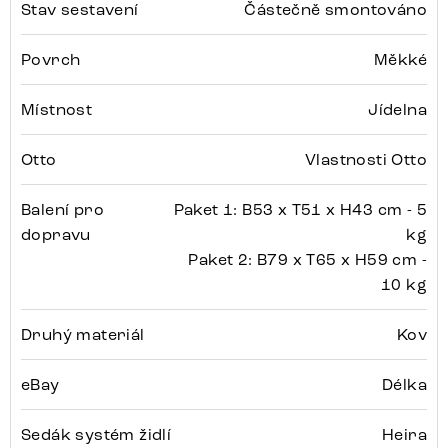
Stav sestavení
Částečně smontováno
Povrch
Měkké
Místnost
Jídelna
Otto
Vlastnosti Otto
Balení pro
Paket 1: B53 x T51 x H43 cm - 5
dopravu
kg
Paket 2: B79 x T65 x H59 cm -
10 kg
Druhý materiál
Kov
eBay
Délka
Sedák systém židlí
Heira