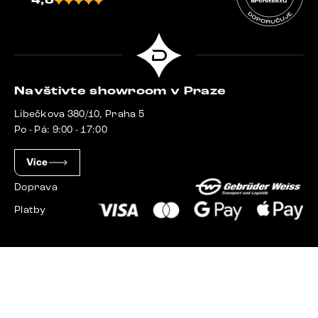
4,8
Navštivte showroom v Praze
Libečkova 380/10, Praha 5
Po - Pá: 9:00 - 17:00
Více
Doprava
Platby
Slovensko
Maďarsko
Německo
Švýcarsko
Francie
Polsko