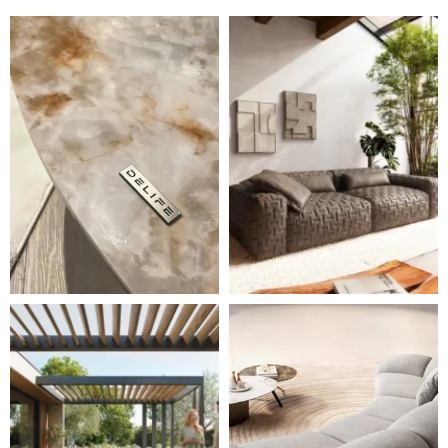
DELIFE – Nábytek, který promění dům v domov. Domo
Místo, kam se budeš těšit 
Styl, odolnost a společné chvíle pod širým nebem.
Ne každá pohovka je jen mí