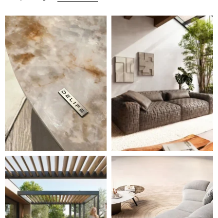
DELIFE – Nábytek, který promění dům v domov. Domo
Místo, kam se budeš těšit 
Styl, odolnost a společné chvíle pod širým nebem.
Ne každá pohovka je jen mí