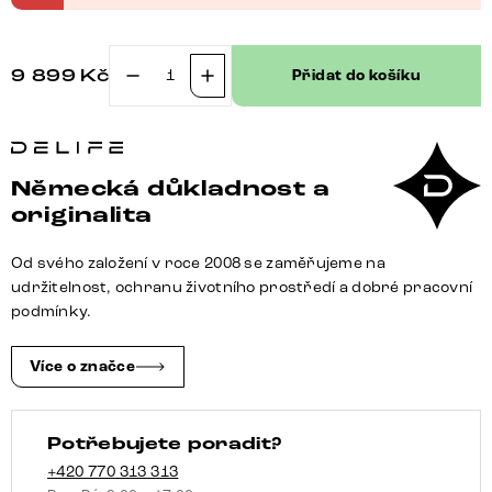
9 899
Kč
Přidat do košíku
Jídelní
židle
Heira-
Flex
Německá důkladnost a
s
originalita
područkami
tkanina
Od svého založení v roce 2008 se zaměřujeme na
Měkký
udržitelnost, ochranu životního prostředí a dobré pracovní
béžová
podmínky.
dřevěná
podnož
Více o značce
hranatá
přírodní
Potřebujete poradit?
180°
otočný
+420 770 313 313