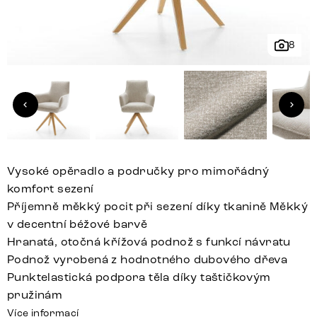
8
Vysoké opěradlo a područky pro mimořádný
komfort sezení
Příjemně měkký pocit při sezení díky tkanině Měkký
v decentní béžové barvě
Hranatá, otočná křížová podnož s funkcí návratu
Podnož vyrobená z hodnotného dubového dřeva
Punktelastická podpora těla díky taštičkovým
pružinám
Více informací