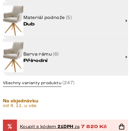
Materiál podnože
(5)
Dub
Barva rámu
(6)
Přírodní
(247)
Všechny varianty produktu
Na objednávku
od 4. 11. u vás
%
Koupit s kódem
21DPH
za
7 820
Kč