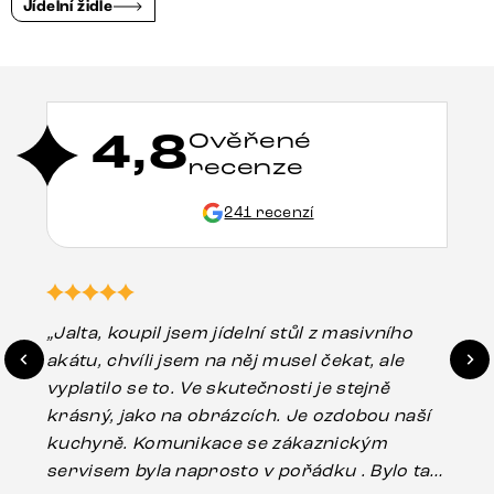
Jídelní židle
4,8
Ověřené
recenze
241 recenzí
„Jalta, koupil jsem jídelní stůl z masivního
„O
akátu, chvíli jsem na něj musel čekat, ale
in
vyplatilo se to. Ve skutečnosti je stejně
zá
krásný, jako na obrázcích. Je ozdobou naší
ef
kuchyně. Komunikace se zákaznickým
Es
servisem byla naprosto v pořádku . Bylo tam
16.