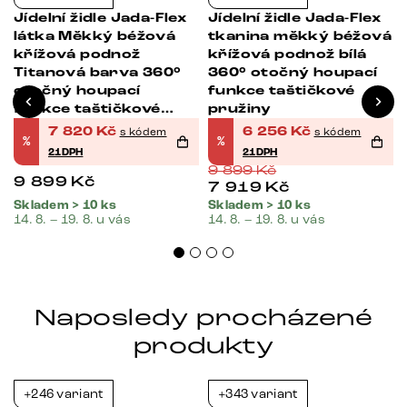
Jídelní židle Jada-Flex
Jídelní židle Jada-Flex
látka Měkký béžová
tkanina měkký béžová
á
křížová podnož
křížová podnož bílá
Titanová barva 360°
360° otočný houpací
otočný houpací
funkce taštičkové
funkce taštičkové
pružiny
pružiny
7 820
Kč
6 256
Kč
s kódem
s kódem
%
%
21DPH
21DPH
9 899
Kč
9 899
Kč
7 919
Kč
Skladem > 10 ks
Skladem > 10 ks
14. 8. – 19. 8. u vás
14. 8. – 19. 8. u vás
Naposledy procházené
produkty
+246 variant
+343 variant
-21%
-21%