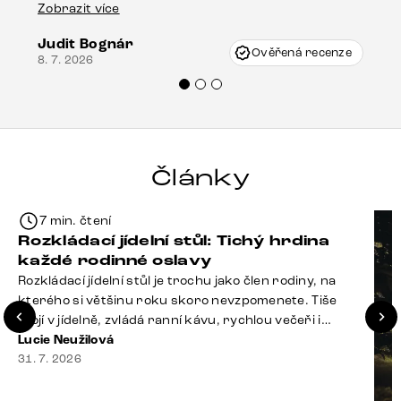
drobné poškození u nohy stolu, které mohlo
Zobrazit více
vzniknout při přepravě, ale s pomocí pana
Judit Bognár
Vincze mi velmi korektně vyšli vstříc.
Ověřená recenze
8. 7. 2026
Doporučuji produkty Delife všem.“
Články
7 min. čtení
Rozkládací jídelní stůl: Tichý hrdina
každé rodinné oslavy
Rozkládací jídelní stůl je trochu jako člen rodiny, na
kterého si většinu roku skoro nevzpomenete. Tiše
stojí v jídelně, zvládá ranní kávu, rychlou večeři i
hromadu dopisů, které je potřeba „někdy vyřídit“. Pak
Lucie Neužilová
ale přijdou Vánoce, narozeniny nebo zpráva: „Stavíme
31. 7. 2026
se jen na chvilku. Bude nás osm.“ A v tu chvíli přichází
jeho chvíle. Z [&hellip;]