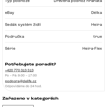
Typ podnože
Dřevěná podnož hranatá
eBay
Délka
Sedák systém židlí
Heira
Područka
true
Série
Heira-Flex
Potřebujete poradit?
+420 770 313 313
Po – Pá: 9:00 – 17:00
podpora@delife.cz
Odpovídáme do 24 hod.
Zařazeno v kategoriích