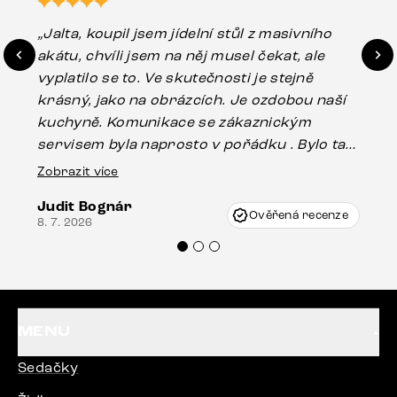
„Jalta, koupil jsem jídelní stůl z masivního
„O
akátu, chvíli jsem na něj musel čekat, ale
in
vyplatilo se to. Ve skutečnosti je stejně
zá
krásný, jako na obrázcích. Je ozdobou naší
ef
kuchyně. Komunikace se zákaznickým
Es
servisem byla naprosto v pořádku . Bylo tam
16.
drobné poškození u nohy stolu, které mohlo
Zobrazit více
vzniknout při přepravě, ale s pomocí pana
Judit Bognár
Vincze mi velmi korektně vyšli vstříc.
Ověřená recenze
8. 7. 2026
Doporučuji produkty Delife všem.“
MENU
Sedačky