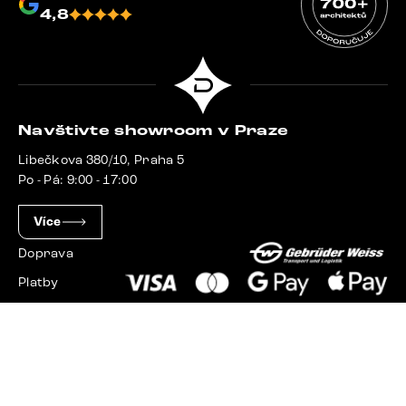
4,8
Navštivte showroom v Praze
Libečkova 380/10, Praha 5
Po - Pá: 9:00 - 17:00
Více
Doprava
Platby
Slovensko
Maďarsko
Německo
Švýcarsko
Francie
Polsko