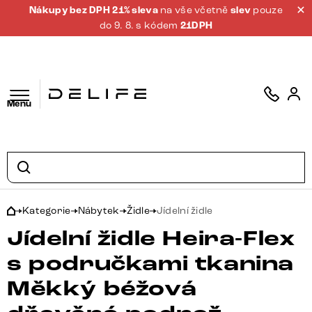
Nákupy bez DPH 21% sleva
na vše včetně
slev
pouze
do 9. 8. s kódem
21DPH
Menu
Kategorie
Nábytek
Židle
Jídelní židle
Jídelní židle Heira-Flex
s područkami tkanina
Měkký béžová