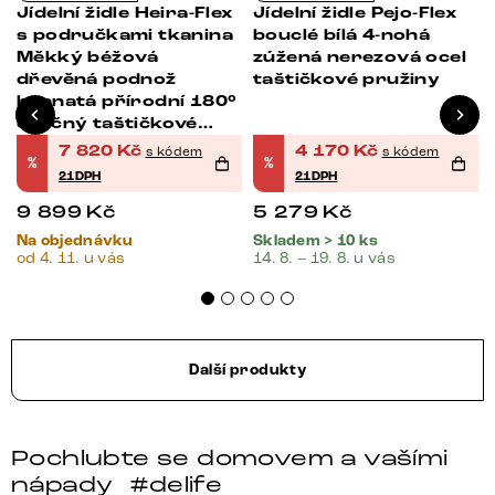
Jídelní židle Heira-Flex
Jídelní židle Pejo-Flex
s područkami tkanina
bouclé bílá 4-nohá
Měkký béžová
zúžená nerezová ocel
á
dřevěná podnož
taštičkové pružiny
hranatá přírodní 180°
otočný taštičkové
pružiny
7 820
Kč
4 170
Kč
s kódem
s kódem
%
%
21DPH
21DPH
9 899
Kč
5 279
Kč
Na objednávku
Skladem > 10 ks
od 4. 11. u vás
14. 8. – 19. 8. u vás
Další produkty
Pochlubte se domovem a vašími
nápady
#delife