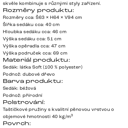
skvěle kombinuje s různými styly zařízení.
Rozměry produktu:
Rozměry cca: Š63 × H64 × V94 cm
Šířka sedáku cca: 40 cm
Hloubka sedáku cca: 46 cm
Výška sedáku cca: 51 cm
Výška opěradla cca: 47 cm
Výška područek cca: 69 cm
Materiál produktu:
Sedák: látka Soft (100 % polyester)
Podnož: dubové dřevo
Barva produktu:
Sedák: béžová
Podnož: přírodní
Polstrování:
Taštičkové pružiny s kvalitní pěnovou vrstvou o
3
objemové hmotnosti 40 kg/m
Povrch: