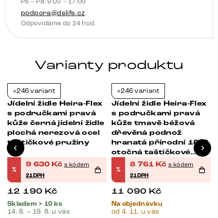
Po – Pá: 9:00 – 17:00
taštičkové
podpora@delife.cz
pružiny
Odpovídáme do 24 hod.
množství
Varianty produktu
+246 variant
+246 variant
-21%
-21%
Jídelní židle Heira-Flex
Jídelní židle Heira-Flex
s područkami pravá
s područkami pravá
kůže černá jídelní židle
kůže tmavě béžová
plochá nerezová ocel
dřevěná podnož
taštičkové pružiny
hranatá přírodní 180°
otočná taštičkové
pružiny
9 630
Kč
8 761
Kč
s kódem
s kódem
%
%
21DPH
21DPH
12 190
Kč
11 090
Kč
Skladem > 10 ks
Na objednávku
14. 8. – 19. 8. u vás
od 4. 11. u vás