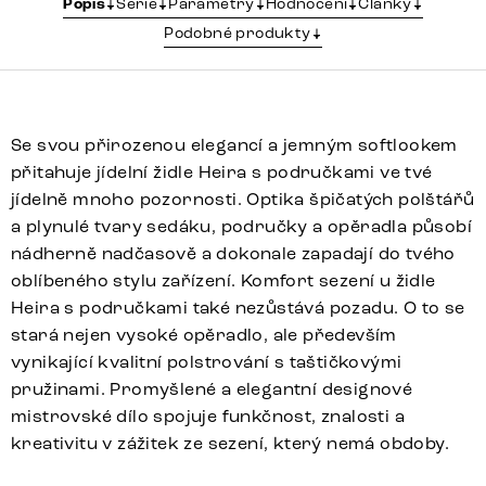
Popis
Série
Parametry
Hodnocení
Články
Podobné produkty
Se svou přirozenou elegancí a jemným softlookem
přitahuje jídelní židle Heira s područkami ve tvé
jídelně mnoho pozornosti. Optika špičatých polštářů
a plynulé tvary sedáku, područky a opěradla působí
nádherně nadčasově a dokonale zapadají do tvého
oblíbeného stylu zařízení. Komfort sezení u židle
Heira s područkami také nezůstává pozadu. O to se
stará nejen vysoké opěradlo, ale především
vynikající kvalitní polstrování s taštičkovými
pružinami. Promyšlené a elegantní designové
mistrovské dílo spojuje funkčnost, znalosti a
kreativitu v zážitek ze sezení, který nemá obdoby.