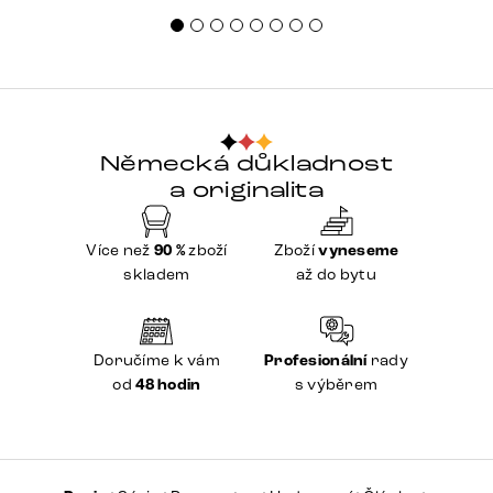
Německá důkladnost
a originalita
Více než
90 %
zboží
Zboží
vyneseme
skladem
až do bytu
Doručíme k vám
Profesionální
rady
od
48 hodin
s výběrem