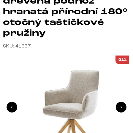
dřevěná podnož
hranatá přírodní 180°
otočný taštičkové
pružiny
SKU: 41337
-21%