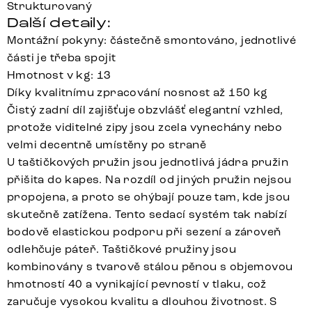
Strukturovaný
Další detaily:
Montážní pokyny: částečně smontováno, jednotlivé
části je třeba spojit
Hmotnost v kg: 13
Díky kvalitnímu zpracování nosnost až 150 kg
Čistý zadní díl zajišťuje obzvlášť elegantní vzhled,
protože viditelné zipy jsou zcela vynechány nebo
velmi decentně umístěny po straně
U taštičkových pružin jsou jednotlivá jádra pružin
přišita do kapes. Na rozdíl od jiných pružin nejsou
propojena, a proto se ohýbají pouze tam, kde jsou
skutečně zatížena. Tento sedací systém tak nabízí
bodově elastickou podporu při sezení a zároveň
odlehčuje páteř. Taštičkové pružiny jsou
kombinovány s tvarově stálou pěnou s objemovou
hmotností 40 a vynikající pevností v tlaku, což
zaručuje vysokou kvalitu a dlouhou životnost. S