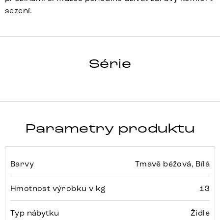
sezení.
LELIO-FLEX
Série
Detail celé série
Parametry produktu
Barvy
Tmavě béžová, Bílá
Hmotnost výrobku v kg
13
Typ nábytku
Židle