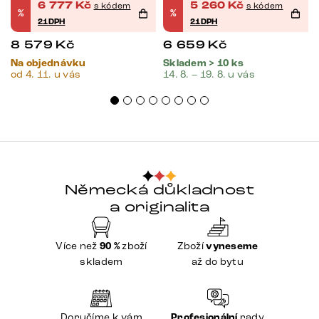
6 777
Kč
5 260
Kč
s kódem
s kódem
%
%
21DPH
21DPH
8 579
Kč
6 659
Kč
Na objednávku
Skladem > 10 ks
od 4. 11. u vás
14. 8. – 19. 8. u vás
Německá důkladnost
a originalita
Více než
90 %
zboží
Zboží
vyneseme
skladem
až do bytu
Doručíme k vám
Profesionální
rady