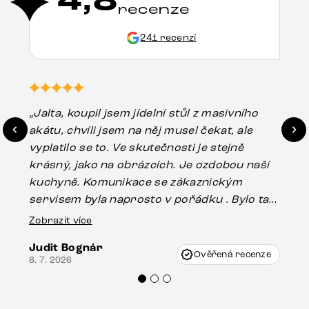
4,8
recenze
241 recenzí
„Jalta, koupil jsem jídelní stůl z masivního
„O
akátu, chvíli jsem na něj musel čekat, ale
in
vyplatilo se to. Ve skutečnosti je stejně
zá
krásný, jako na obrázcích. Je ozdobou naší
ef
kuchyně. Komunikace se zákaznickým
Es
servisem byla naprosto v pořádku . Bylo tam
16.
drobné poškození u nohy stolu, které mohlo
Zobrazit více
vzniknout při přepravě, ale s pomocí pana
Judit Bognár
Vincze mi velmi korektně vyšli vstříc.
Ověřená recenze
8. 7. 2026
Doporučuji produkty Delife všem.“