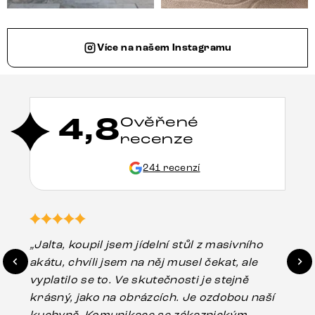
Více na našem Instagramu
4,8
Ověřené
recenze
241 recenzí
„Jalta, koupil jsem jídelní stůl z masivního
„O
akátu, chvíli jsem na něj musel čekat, ale
in
vyplatilo se to. Ve skutečnosti je stejně
zá
krásný, jako na obrázcích. Je ozdobou naší
ef
kuchyně. Komunikace se zákaznickým