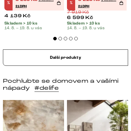
%
%
21DPH
21DPH
7 919
Kč
4 139
Kč
6 599
Kč
Skladem > 10 ks
Skladem > 10 ks
14. 8. – 19. 8. u vás
14. 8. – 19. 8. u vás
Další produkty
Pochlubte se domovem a vašími
nápady
#delife
DELIFE – Nábytek, který promění dům v domov. Domo
Místo, kam se budeš těšit 