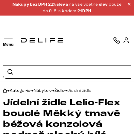
Nákupy bez DPH 21% sleva
na vše včetně
slev
pouze
do 9. 8. s kódem
21DPH
Menu
Kategorie
Nábytek
Židle
Jídelní židle
Jídelní židle Lelio-Flex
bouclé Měkký tmavě
béžová konzolová