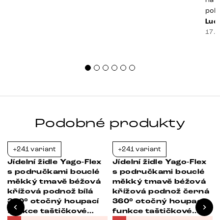
poko
prak
Luci
souč
17. 
nest
sprá
uspo
Podobné produkty
+241 variant
+241 variant
-21%
-21%
Jídelní židle Yago-Flex
Jídelní židle Yago-Flex
s područkami bouclé
s područkami bouclé
měkký tmavě béžová
měkký tmavě béžová
křížová podnož bílá
křížová podnož černá
360° otočný houpací
360° otočný houpací
funkce taštičkové
funkce taštičkové