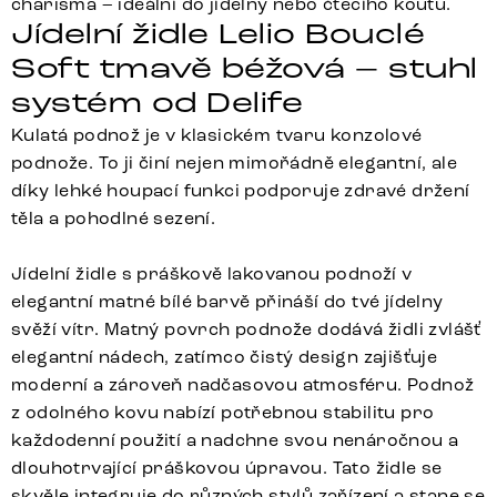
charisma – ideální do jídelny nebo čtecího koutu.
Jídelní židle Lelio Bouclé
Soft tmavě béžová – stuhl
systém od Delife
Kulatá podnož je v klasickém tvaru konzolové
podnože. To ji činí nejen mimořádně elegantní, ale
díky lehké houpací funkci podporuje zdravé držení
těla a pohodlné sezení.
Jídelní židle s práškově lakovanou podnoží v
elegantní matné bílé barvě přináší do tvé jídelny
svěží vítr. Matný povrch podnože dodává židli zvlášť
elegantní nádech, zatímco čistý design zajišťuje
moderní a zároveň nadčasovou atmosféru. Podnož
z odolného kovu nabízí potřebnou stabilitu pro
každodenní použití a nadchne svou nenáročnou a
dlouhotrvající práškovou úpravou. Tato židle se
skvěle integruje do různých stylů zařízení a stane se