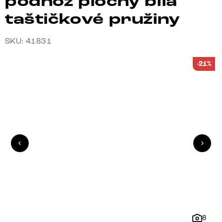
podnož plochý bílá
taštičkové pružiny
SKU: 41831
-21%
8