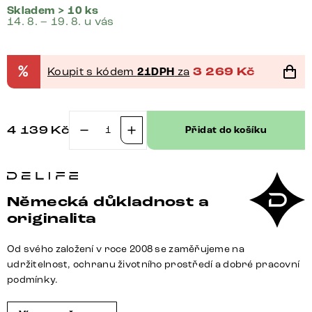
Skladem > 10 ks
14. 8. – 19. 8. u vás
%
Koupit s kódem
21DPH
za
3 269
Kč
4 139
Kč
Přidat do košíku
Jídelní
židle
Lelio-
Flex
Německá důkladnost a
bouclé
originalita
Měkký
tmavě
Od svého založení v roce 2008 se zaměřujeme na
béžová
udržitelnost, ochranu životního prostředí a dobré pracovní
konzolová
podmínky.
podnož