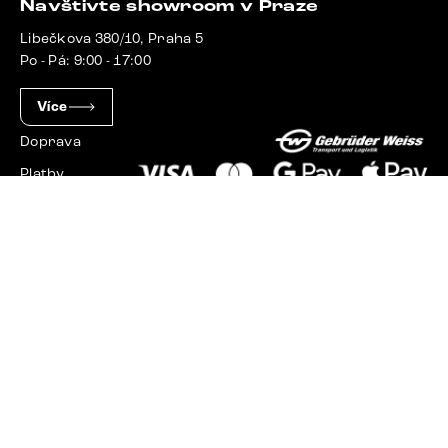
Navštivte showroom v Praze
Libečkova 380/10, Praha 5
Po - Pá: 9:00 - 17:00
Více
Doprava
Platby
Slovensko
Maďarsko
Německo
Švýcarsko
Francie
Polsko
Nizozemsko
© 2023 - 2026 Delife.cz. Všechna práva vyhrazena.
Upravit nastavení cookies