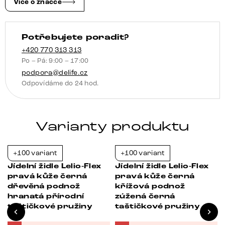
plochý
Více o značce
bílá
taštičkové
Potřebujete poradit?
pružiny
množství
+420 770 313 313
Po – Pá: 9:00 – 17:00
podpora@delife.cz
Odpovídáme do 24 hod.
Varianty produktu
+100 variant
+100 variant
-21%
-21%
Jídelní židle Lelio-Flex
Jídelní židle Lelio-Flex
pravá kůže černá
pravá kůže černá
é
dřevěná podnož
křížová podnož
hranatá přírodní
zúžená černá
taštičkové pružiny
taštičkové pružiny