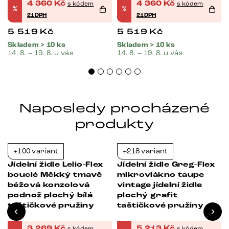
pružiny
pružiny
4 360
Kč
4 360
Kč
s kódem
s kódem
%
%
21DPH
21DPH
5 519
Kč
5 519
Kč
Skladem > 10 ks
Skladem > 10 ks
14. 8. – 19. 8. u vás
14. 8. – 19. 8. u vás
Naposledy procházené
produkty
+100 variant
+218 variant
-21%
-34%
x
Jídelní židle Lelio-Flex
Jídelní židle Greg-Flex
bouclé Měkký tmavě
mikrovlákno taupe
á
béžová konzolová
vintage jídelní židle
podnož plochý bílá
plochý grafit
taštičkové pružiny
taštičkové pružiny
3 269
Kč
5 213
Kč
s kódem
s kódem