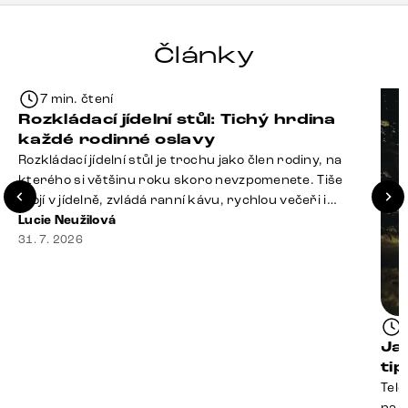
Články
7 min. čtení
Rozkládací jídelní stůl: Tichý hrdina
každé rodinné oslavy
Rozkládací jídelní stůl je trochu jako člen rodiny, na
kterého si většinu roku skoro nevzpomenete. Tiše
stojí v jídelně, zvládá ranní kávu, rychlou večeři i
hromadu dopisů, které je potřeba „někdy vyřídit“. Pak
Lucie Neužilová
ale přijdou Vánoce, narozeniny nebo zpráva: „Stavíme
31. 7. 2026
se jen na chvilku. Bude nás osm.“ A v tu chvíli přichází
jeho chvíle. Z [&hellip;]
Ja
ti
Tele
na k