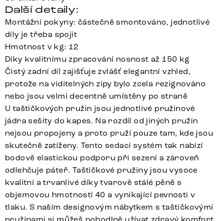
Další detaily:
Montážní pokyny: částečně smontováno, jednotlivé
díly je třeba spojit
Hmotnost v kg: 12
Díky kvalitnímu zpracování nosnost až 150 kg
Čistý zadní díl zajišťuje zvlášť elegantní vzhled,
protože na viditelných zipy bylo zcela rezignováno
nebo jsou velmi decentně umístěny po straně
U taštičkových pružin jsou jednotlivé pružinové
jádra sešity do kapes. Na rozdíl od jiných pružin
nejsou propojeny a proto pruží pouze tam, kde jsou
skutečně zatíženy. Tento sedací systém tak nabízí
bodově elastickou podporu při sezení a zároveň
odlehčuje páteř. Taštičkové pružiny jsou vysoce
kvalitní a trvanlivé díky tvarově stálé pěně s
objemovou hmotností 40 a vynikající pevnosti v
tlaku. S naším designovým nábytkem s taštičkovými
pružinami si můžeš pohodlně užívat zdravý komfort