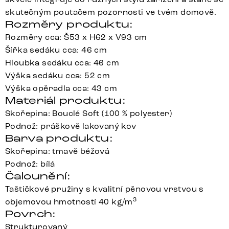
skutečným poutačem pozornosti ve tvém domově.
Rozměry produktu:
Rozměry cca: Š53 x H62 x V93 cm
Šířka sedáku cca: 46 cm
Hloubka sedáku cca: 46 cm
Výška sedáku cca: 52 cm
Výška opěradla cca: 43 cm
Materiál produktu:
Skořepina: Bouclé Soft (100 % polyester)
Podnož: práškově lakovaný kov
Barva produktu:
Skořepina: tmavě béžová
Podnož: bílá
Čalounění:
Taštičkové pružiny s kvalitní pěnovou vrstvou s
3
objemovou hmotností 40 kg/m
Povrch:
Strukturovaný