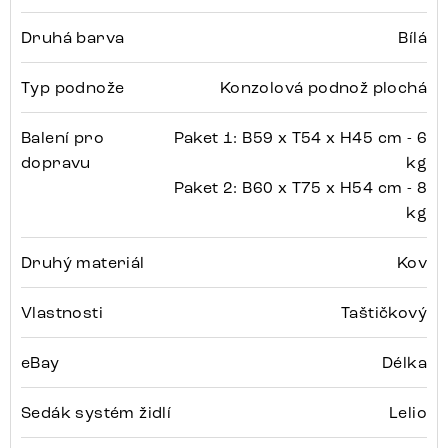
Druhá barva
Bílá
Typ podnože
Konzolová podnož plochá
Balení pro
Paket 1: B59 x T54 x H45 cm - 6
dopravu
kg
Paket 2: B60 x T75 x H54 cm - 8
kg
Druhý materiál
Kov
Vlastnosti
Taštičkový
eBay
Délka
Sedák systém židlí
Lelio