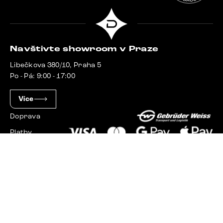
Navštivte showroom v Praze
Libečkova 380/10, Praha 5
Po - Pá: 9:00 - 17:00
Více
Doprava
Platby
Slovensko
Maďarsko
Německo
Švýcarsko
Francie
Polsko
Nizozemsko