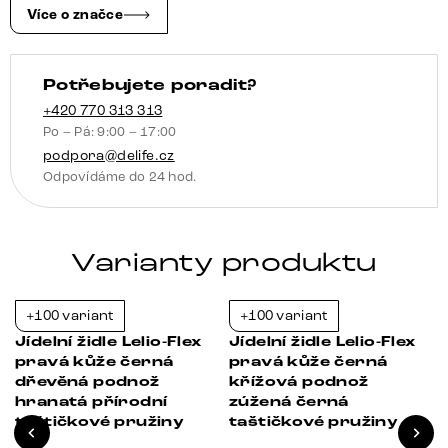
nerezová
Více o značce
ocel
taštičkové
Potřebujete poradit?
pružiny
množství
+420 770 313 313
Po – Pá: 9:00 – 17:00
podpora@delife.cz
Odpovídáme do 24 hod.
Varianty produktu
+100 variant
+100 variant
-21%
-21%
Jídelní židle Lelio-Flex
Jídelní židle Lelio-Flex
pravá kůže černá
pravá kůže černá
é
dřevěná podnož
křížová podnož
hranatá přírodní
zúžená černá
taštičkové pružiny
taštičkové pružiny