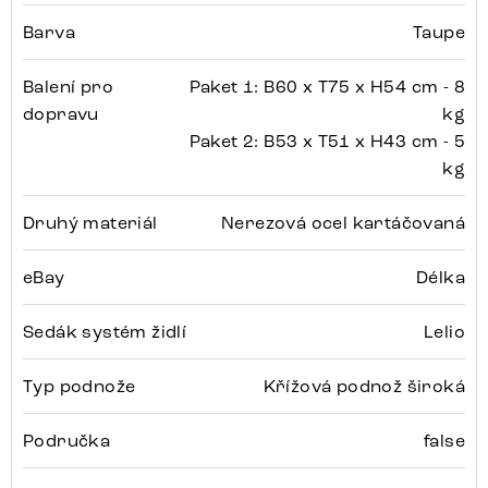
Barva
Taupe
Balení pro
Paket 1: B60 x T75 x H54 cm - 8
dopravu
kg
Paket 2: B53 x T51 x H43 cm - 5
kg
Druhý materiál
Nerezová ocel kartáčovaná
eBay
Délka
Sedák systém židlí
Lelio
Typ podnože
Křížová podnož široká
Područka
false