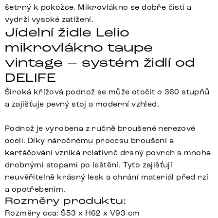
šetrný k pokožce. Mikrovlákno se dobře čistí a
vydrží vysoké zatížení.
Jídelní židle Lelio
mikrovlákno taupe
vintage – systém židlí od
DELIFE
Široká křížová podnož se může otočit o 360 stupňů
a zajišťuje pevný stoj a moderní vzhled.
Podnož je vyrobena z ručně broušené nerezové
oceli. Díky náročnému procesu broušení a
kartáčování vzniká relativně drsný povrch s mnoha
drobnými stopami po leštění. Tyto zajišťují
neuvěřitelně krásný lesk a chrání materiál před rzí
a opotřebením.
Rozměry produktu:
Rozměry cca: Š53 x H62 x V93 cm