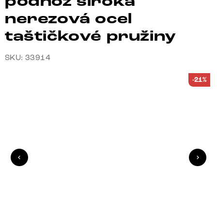
podnož široká
nerezová ocel
taštičkové pružiny
SKU: 33914
-21%