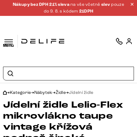
Nákupy bez DPH 21% sleva
na vše včetně
slev
pouze
do 9. 8. s kódem
21DPH
Menu
Kategorie
Nábytek
Židle
Jídelní židle
Jídelní židle Lelio-Flex
mikrovlákno taupe
vintage křížová