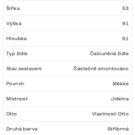
Šířka
53
Výška
91
Hloubka
61
Typ židle
Čalouněná židle
Stav sestavení
Částečně smontováno
Povrch
Měkké
Místnost
Jídelna
Otto
Vlastnosti Otto
Druhá barva
Stříbrná