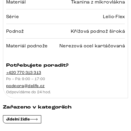
Materiál
Tkanina z mikrovlákna
Série
Lelio-Flex
Podnož
Křížová podnož široká
Materiál podnože
Nerezová ocel kartáčovaná
Potřebujete poradit?
+420 770 313 313
Po – Pá: 9:00 – 17:00
podpora@delife.cz
Odpovídáme do 24 hod.
Zařazeno v kategoriích
Jídelní židle