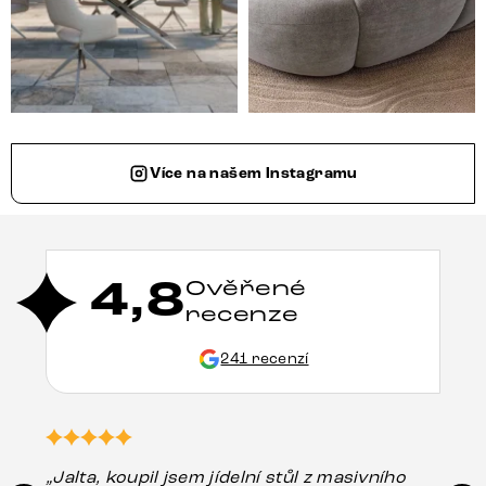
Více na našem Instagramu
4,8
Ověřené
recenze
241 recenzí
„Jalta, koupil jsem jídelní stůl z masivního
„O