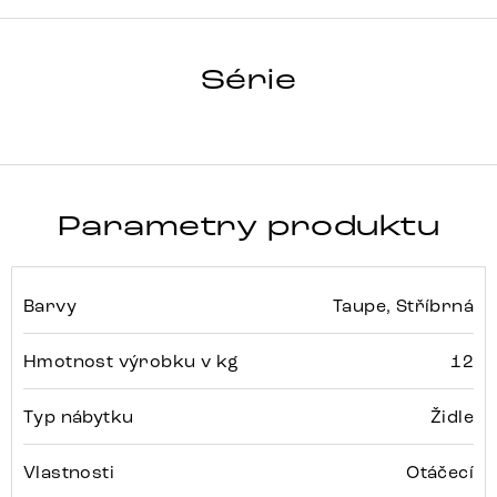
LELIO-FLEX
Série
Detail celé série
Parametry produktu
Barvy
Taupe, Stříbrná
Hmotnost výrobku v kg
12
Typ nábytku
Židle
Vlastnosti
Otáčecí