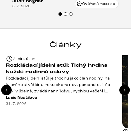
Judit Bognár
Vincze mi velmi korektně vyšli vstříc.
Ověřená recenze
8. 7. 2026
Doporučuji produkty Delife všem.“
Články
7 min. čtení
Rozkládací jídelní stůl: Tichý hrdina
každé rodinné oslavy
Rozkládací jídelní stůl je trochu jako člen rodiny, na
kterého si většinu roku skoro nevzpomenete. Tiše
stojí v jídelně, zvládá ranní kávu, rychlou večeři i
hromadu dopisů, které je potřeba „někdy vyřídit“. Pak
Lucie Neužilová
ale přijdou Vánoce, narozeniny nebo zpráva: „Stavíme
31. 7. 2026
se jen na chvilku. Bude nás osm.“ A v tu chvíli přichází
jeho chvíle. Z [&hellip;]