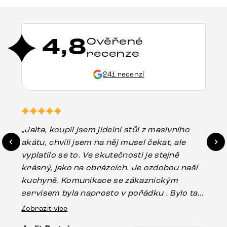
4,8
Ověřené
recenze
241 recenzí
„Jalta, koupil jsem jídelní stůl z masivního
„O
akátu, chvíli jsem na něj musel čekat, ale
in
vyplatilo se to. Ve skutečnosti je stejně
zá
krásný, jako na obrázcích. Je ozdobou naší
ef
kuchyně. Komunikace se zákaznickým
Es
servisem byla naprosto v pořádku . Bylo tam
16.
drobné poškození u nohy stolu, které mohlo
Zobrazit více
vzniknout při přepravě, ale s pomocí pana