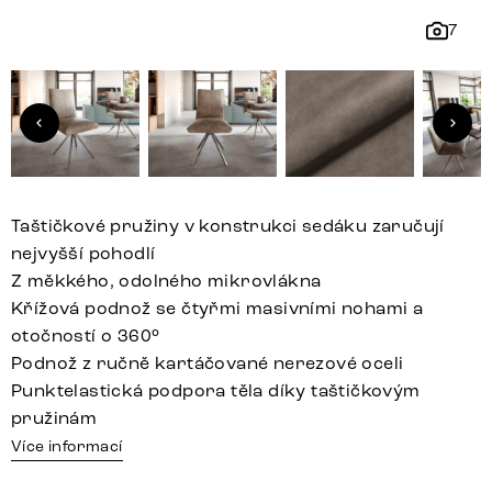
7
Taštičkové pružiny v konstrukci sedáku zaručují
nejvyšší pohodlí
Z měkkého, odolného mikrovlákna
Křížová podnož se čtyřmi masivními nohami a
otočností o 360°
Podnož z ručně kartáčované nerezové oceli
Punktelastická podpora těla díky taštičkovým
pružinám
Více informací