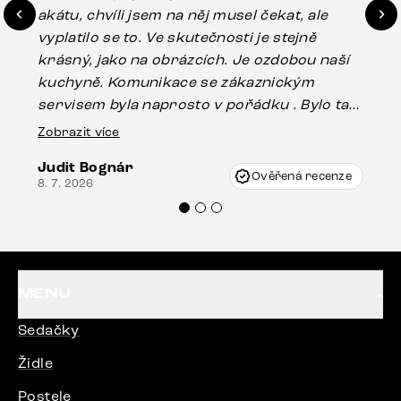
akátu, chvíli jsem na něj musel čekat, ale
in
vyplatilo se to. Ve skutečnosti je stejně
zá
krásný, jako na obrázcích. Je ozdobou naší
ef
kuchyně. Komunikace se zákaznickým
Es
servisem byla naprosto v pořádku . Bylo tam
16.
drobné poškození u nohy stolu, které mohlo
Zobrazit více
vzniknout při přepravě, ale s pomocí pana
Judit Bognár
Vincze mi velmi korektně vyšli vstříc.
Ověřená recenze
8. 7. 2026
Doporučuji produkty Delife všem.“
MENU
Sedačky
Židle
Postele