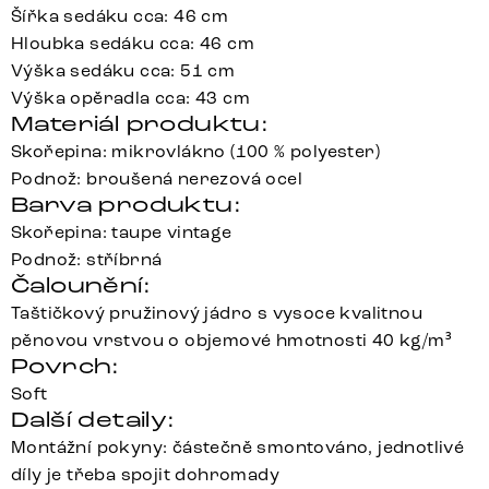
Šířka sedáku cca: 46 cm
Hloubka sedáku cca: 46 cm
Výška sedáku cca: 51 cm
Výška opěradla cca: 43 cm
Materiál produktu:
Skořepina: mikrovlákno (100 % polyester)
Podnož: broušená nerezová ocel
Barva produktu:
Skořepina: taupe vintage
Podnož: stříbrná
Čalounění:
Taštičkový pružinový jádro s vysoce kvalitnou
pěnovou vrstvou o objemové hmotnosti 40 kg/m³
Povrch:
Soft
Další detaily:
Montážní pokyny: částečně smontováno, jednotlivé
díly je třeba spojit dohromady