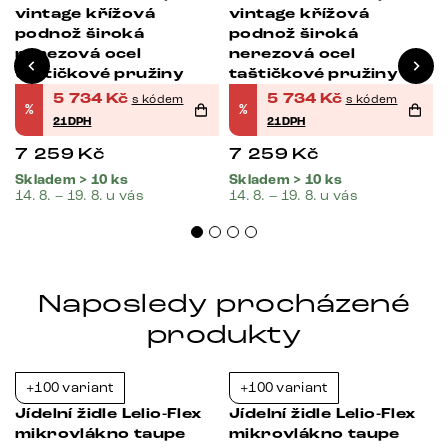
vintage křížová
vintage křížová
podnož široká
podnož široká
nerezová ocel
nerezová ocel
taštičkové pružiny
taštičkové pružiny
5 734
Kč
5 734
Kč
s kódem
s kódem
%
%
21DPH
21DPH
7 259
Kč
7 259
Kč
Skladem > 10 ks
Skladem > 10 ks
14. 8. – 19. 8. u vás
14. 8. – 19. 8. u vás
Naposledy procházené
produkty
+100 variant
+100 variant
-21%
-21%
s
Jídelní židle Lelio-Flex
Jídelní židle Lelio-Flex
mikrovlákno taupe
mikrovlákno taupe