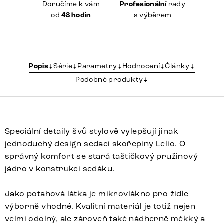
Doručíme k vám
Profesionální
rady
od
48 hodin
s výběrem
Popis
Série
Parametry
Hodnocení
Články
Podobné produkty
Speciální detaily švů stylově vylepšují jinak
jednoduchý design sedací skořepiny Lelio. O
správný komfort se stará taštičkový pružinový
jádro v konstrukci sedáku.
Jako potahová látka je mikrovlákno pro židle
výborně vhodné. Kvalitní materiál je totiž nejen
velmi odolný, ale zároveň také nádherně měkký a