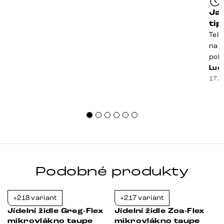
Ja
ti
Tele
na k
poko
prak
Luci
souč
17. 
nest
sprá
uspo
Podobné produkty
+218 variant
+217 variant
-21%
-21%
Jídelní židle Greg-Flex
Jídelní židle Zoa-Flex
mikrovlákno taupe
mikrovlákno taupe