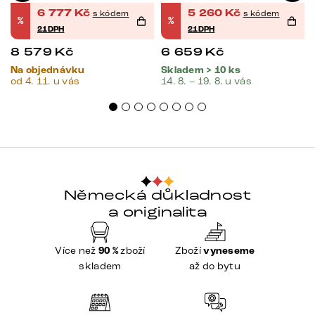
6 777
Kč
5 260
Kč
s kódem
s kódem
%
%
21DPH
21DPH
8 579
Kč
6 659
Kč
Na objednávku
Skladem > 10 ks
od 4. 11. u vás
14. 8. – 19. 8. u vás
Německá důkladnost
a originalita
Více než
90 %
zboží
Zboží
vyneseme
skladem
až do bytu