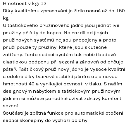
Hmotnost v kg: 12
Díky kvalitnímu zpracování je židle nosná až do 150
kg
U taštičkového pružinového jádra jsou jednotlivé
pružiny přišity do kapes. Na rozdíl od jiných
pružinových systémů nejsou propojeny a proto
pruží pouze ty pružiny, které jsou skutečně
zatíženy. Tento sedací systém tak nabízí bodově
elastickou podporu při sezení a zároveň odlehčuje
páteř. Taštičkový pružinový jádro je vysoce kvalitní
a odolné díky tvarově stabilní pěně s objemovou
hmotností 40 a vynikající pevnosti v tlaku. S naším
designovým nábytkem s taštičkovým pružinovým
jádrem si můžete pohodlně užívat zdravý komfort
sezení.
Součástí je zpětná funkce pro automatické otočení
sedací skořepiny do výchozí polohy