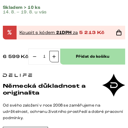
Skladem > 10 ks
14. 8. – 19. 8. u vás
%
Koupit s kódem
21DPH
za
5 213
Kč
6 599
Kč
Přidat do košíku
Jídelní
židle
Lelio-
Flex
Německá důkladnost a
mikrovlákno
originalita
taupe
vintage
Od svého založení v roce 2008 se zaměřujeme na
křížová
udržitelnost, ochranu životního prostředí a dobré pracovní
podnož
podmínky.
široká