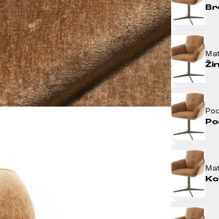
Br
Mat
Ži
Po
Po
Mat
Ko