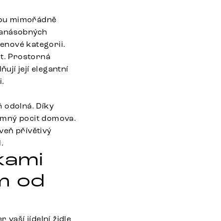
svou mimořádně
ikanásobných
cenové kategorii.
it. Prostorná
jí její elegantní
i.
 odolná. Díky
jemný pocit domova.
veň přívětivý
.
kami
ém od
vaší jídelní židle