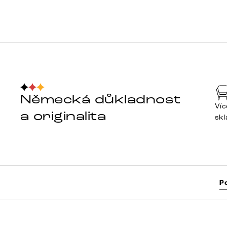
Německá důkladnost
Víc
a originalita
sk
P