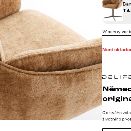
Ba
Ti
Všechny vari
Není sklad
Němec
origina
Od svého zalo
životního pro