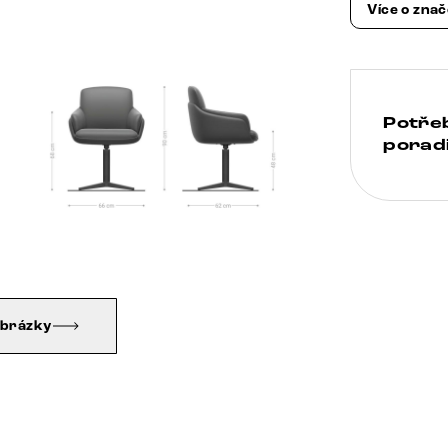
Více o zna
Potře
poradi
obrázky