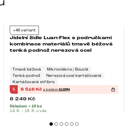
u
+46 variant
-21%
Jídelní židle Luan-Flex s područkami
kombinace materiálů tmavě béžová
tenká podnož nerezová ocel
Tmavě béžová
Mikrovlákno / Bouclé
Tenká podnož
Nerezová ocel kartáčovaná
Kartáčované stříbro
%
6 516
Kč
s kódem
21DPH
8 249
Kč
Skladem > 10 ks
14. 8. – 19. 8. u vás