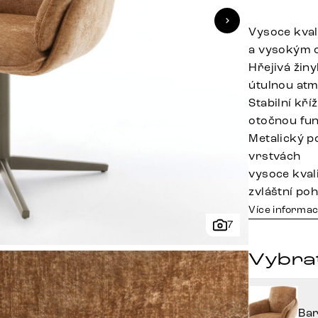
Vysoce kvali
a vysokým 
Hřejivá žin
útulnou at
Stabilní kř
otočnou fun
Metalický p
vrstvách
vysoce kval
zvláštní poh
Více informac
7
Vybra
Ba