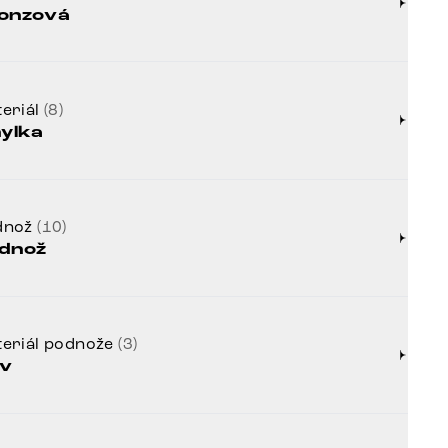
onzová
eriál
(8)
nylka
dnož
(10)
dnož
eriál podnože
(3)
v