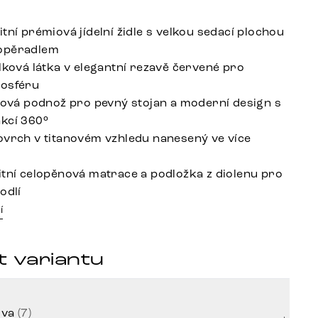
tní prémiová jídelní židle s velkou sedací plochou
opěradlem
ylková látka v elegantní rezavě červené pro
mosféru
ížová podnož pro pevný stojan a moderní design s
kcí 360°
ovrch v titanovém vzhledu nanesený ve více
itní celopěnová matrace a podložka z diolenu pro
odlí
í
t variantu
rva
(7)