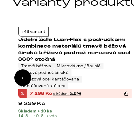
Varianty produkt
+46 variant
4%
-21%
Jídelní židle Luan-Flex s područkami
kombinace materiálů tmavě béžová
široká křížová podnož nerezová ocel
360° otočná
Tmavě béžová
Mikrovlákno / Bouclé
Křížová podnož široká
Nerezová ocel kartáčovaná
Kartáčované stříbro
%
7 298
Kč
s kódem
21DPH
9 239
Kč
Skladem > 10 ks
14. 8. – 19. 8. u vás