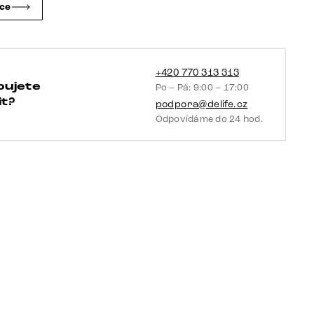
čce
+420 770 313 313
bujete
Po – Pá: 9:00 – 17:00
t?
podpora@delife.cz
Odpovídáme do 24 hod.