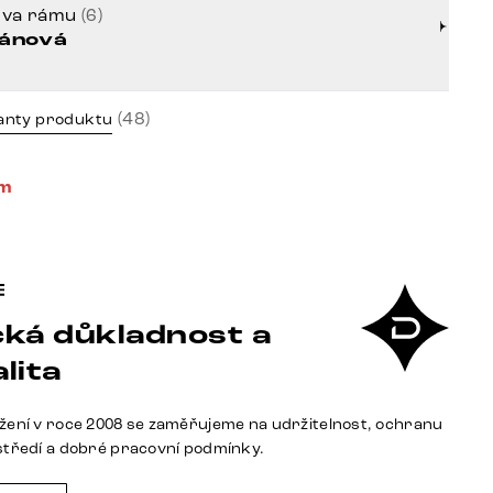
rva rámu
(6)
tánová
(48)
anty produktu
em
ká důkladnost a
lita
žení v roce 2008 se zaměřujeme na udržitelnost, ochranu
středí a dobré pracovní podmínky.