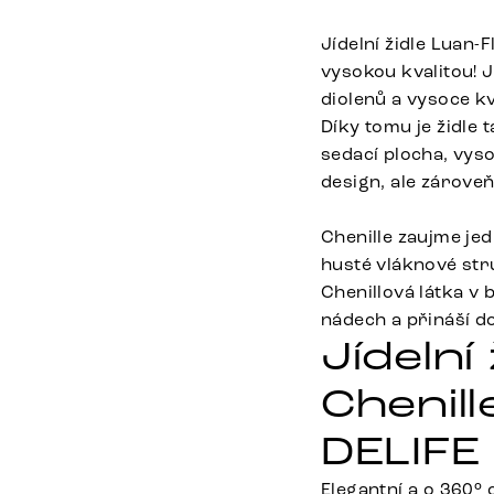
Jídelní židle Luan
vysokou kvalitou! J
diolenů a vysoce kv
Díky tomu je židle
sedací plocha, vys
design, ale zároveň
Chenille zaujme je
husté vláknové stru
Chenillová látka v
nádech a přináší do
Jídelní
Chenill
DELIFE
Elegantní a o 360° 