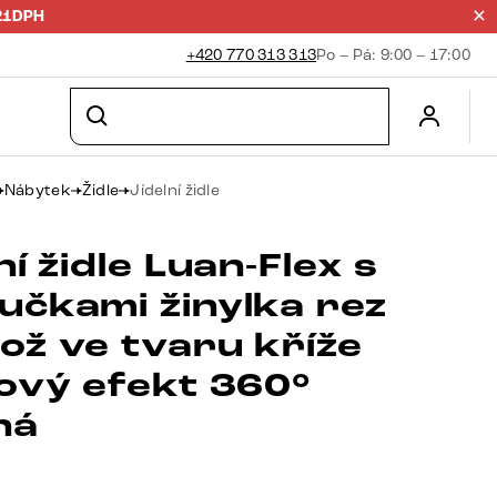
21DPH
+420 770 313 313
Po – Pá: 9:00 – 17:00
Nábytek
Židle
Jídelní židle
ní židle Luan-Flex s
učkami žinylka rez
ož ve tvaru kříže
nový efekt 360°
ná