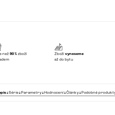
e než
90 %
zboží
Zboží
vyneseme
ladem
až do bytu
opis
Série
Parametry
Hodnocení
Články
Podobné produkt