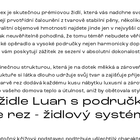
-Flex je skutečnou prémiovou židlí, která vás nadchne 
ejí prvotřídní čalounění z tvarově stabilní pěny, někol
alitní objemové hmotnosti najdete jinde jen v nejvyšší 
 tak neuvěřitelně pohodlná, že tomu téměř nebudete věř
oké opěradlo a vysoké područky nejen harmonicky doplňu
 vám poskytují zážitek ze sezení v absolutní dokonalost
dinečnou strukturou, která je na dotek měkká a zároveň
ktuře si látka dlouho udržuje svůj tvar a zajišťuje pří
 barvě rez dodává každému kusu nábytku luxusní a záro
 vašeho domova teplo a útulnost, aniž by obětovala styl
 židle Luan s područ
e rez - židlový syst
otočný křížový podstavec podtrhuje ušlechtilý charakter 