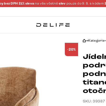
y bez DPH 21% sleva
na vše včetně
slev
pouze do 9. 8. s kódem
Kategorie
-20%
Jídel
podr
podn
tita
otoč
SKU: 39387