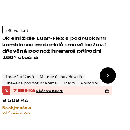
+46 variant
+
-21%
Jídelní židle Luan-Flex s područkami
J
kombinace materiálů tmavě béžová
k
dřevěná podnož hranatá přírodní
k
180° otočná
o
T
K
Tmavě béžová
Mikrovlákno / Bouclé
N
Dřevěná podnož hranatá
Dřevo
Přírodní
K
%
7 559
Kč
%
s kódem
21DPH
9 569
Kč
8
Na objednávku
Sk
od 4. 11. u vás
14.