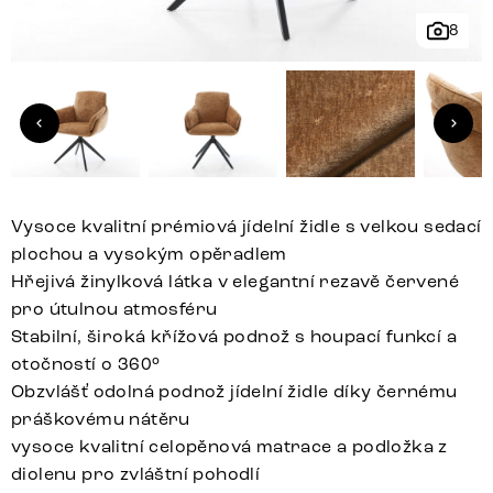
8
Vysoce kvalitní prémiová jídelní židle s velkou sedací
plochou a vysokým opěradlem
Hřejivá žinylková látka v elegantní rezavě červené
pro útulnou atmosféru
Stabilní, široká křížová podnož s houpací funkcí a
otočností o 360°
Obzvlášť odolná podnož jídelní židle díky černému
práškovému nátěru
vysoce kvalitní celopěnová matrace a podložka z
diolenu pro zvláštní pohodlí