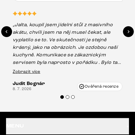
„Jalta, koupil jsem jídelní stůl z masivního
„O
akátu, chvíli jsem na něj musel čekat, ale
in
vyplatilo se to. Ve skutečnosti je stejně
zá
krásný, jako na obrázcích. Je ozdobou naší
ef
kuchyně. Komunikace se zákaznickým
Es
servisem byla naprosto v pořádku . Bylo tam
16.
drobné poškození u nohy stolu, které mohlo
Zobrazit více
vzniknout při přepravě, ale s pomocí pana
Judit Bognár
Vincze mi velmi korektně vyšli vstříc.
Ověřená recenze
8. 7. 2026
Doporučuji produkty Delife všem.“
MENU