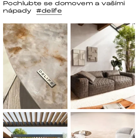
Pochlubte se domovem a vašími
nápady
#delife
DELIFE – Nábytek, který promění dům v domov. Domo
Místo, kam se budeš těšit 
Styl, odolnost a společné chvíle pod širým nebem.
Ne každá pohovka je jen mí