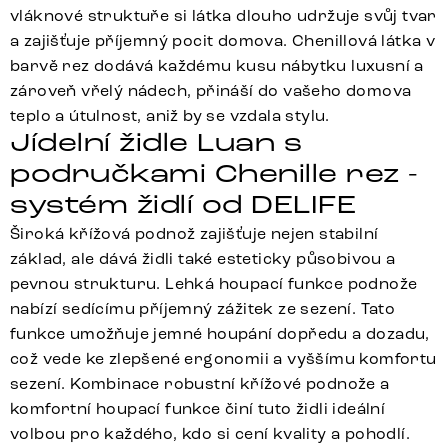
vláknové struktuře si látka dlouho udržuje svůj tvar
a zajišťuje příjemný pocit domova. Chenillová látka v
barvě rez dodává každému kusu nábytku luxusní a
zároveň vřelý nádech, přináší do vašeho domova
teplo a útulnost, aniž by se vzdala stylu.
Jídelní židle Luan s
područkami Chenille rez -
systém židlí od DELIFE
Široká křížová podnož zajišťuje nejen stabilní
základ, ale dává židli také esteticky působivou a
pevnou strukturu. Lehká houpací funkce podnože
nabízí sedícímu příjemný zážitek ze sezení. Tato
funkce umožňuje jemné houpání dopředu a dozadu,
což vede ke zlepšené ergonomii a vyššímu komfortu
sezení. Kombinace robustní křížové podnože a
komfortní houpací funkce činí tuto židli ideální
volbou pro každého, kdo si cení kvality a pohodlí.