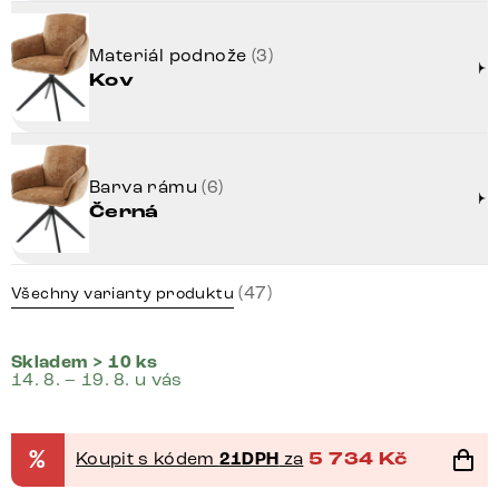
Materiál podnože
(3)
Kov
Barva rámu
(6)
Černá
(47)
Všechny varianty produktu
Skladem > 10 ks
14. 8. – 19. 8. u vás
%
Koupit s kódem
21DPH
za
5 734
Kč