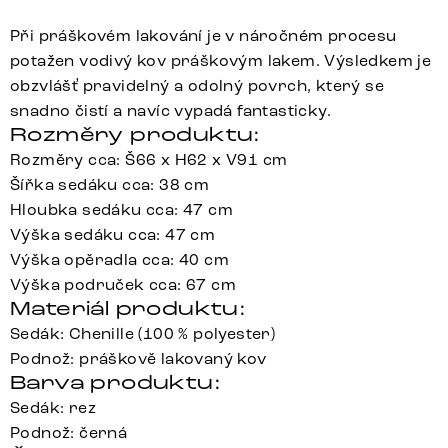
Při práškovém lakování je v náročném procesu
potažen vodivý kov práškovým lakem. Výsledkem je
obzvlášť pravidelný a odolný povrch, který se
snadno čistí a navíc vypadá fantasticky.
Rozměry produktu:
Rozměry cca: Š66 x H62 x V91 cm
Šířka sedáku cca: 38 cm
Hloubka sedáku cca: 47 cm
Výška sedáku cca: 47 cm
Výška opěradla cca: 40 cm
Výška područek cca: 67 cm
Materiál produktu:
Sedák: Chenille (100 % polyester)
Podnož: práškově lakovaný kov
Barva produktu:
Sedák: rez
Podnož: černá