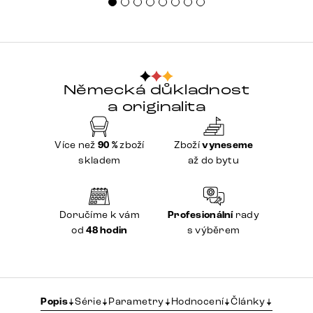
Německá důkladnost
a originalita
Více než
90 %
zboží
Zboží
vyneseme
skladem
až do bytu
Doručíme k vám
Profesionální
rady
od
48 hodin
s výběrem
Popis
Série
Parametry
Hodnocení
Články