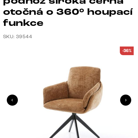
podnož široká černá
otočná o 360° houpací
funkce
SKU: 39544
-36%