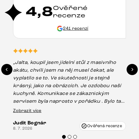
4,8
Ověřené
recenze
241 recenzí
„Jalta, koupil jsem jídelní stůl z masivního
„O
akátu, chvíli jsem na něj musel čekat, ale
in
vyplatilo se to. Ve skutečnosti je stejně
zá
krásný, jako na obrázcích. Je ozdobou naší
ef
kuchyně. Komunikace se zákaznickým
Es
servisem byla naprosto v pořádku . Bylo tam
16.
drobné poškození u nohy stolu, které mohlo
Zobrazit více
vzniknout při přepravě, ale s pomocí pana
Judit Bognár
Vincze mi velmi korektně vyšli vstříc.
Ověřená recenze
8. 7. 2026
Doporučuji produkty Delife všem.“