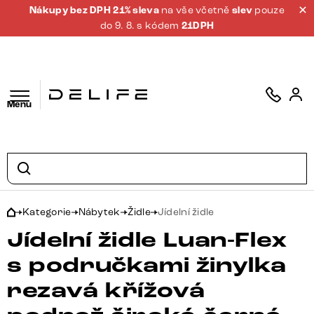
Nákupy bez DPH 21% sleva
na vše včetně
slev
pouze
do 9. 8. s kódem
21DPH
Menu
Kategorie
Nábytek
Židle
Jídelní židle
Jídelní židle Luan-Flex
s područkami žinylka
rezavá křížová