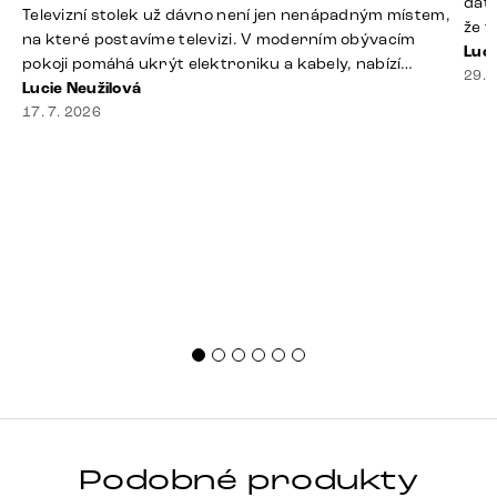
dáte
Televizní stolek už dávno není jen nenápadným místem,
že t
na které postavíme televizi. V moderním obývacím
seda
Luci
pokoji pomáhá ukrýt elektroniku a kabely, nabízí
slou
29. 
praktický úložný prostor a často se stává výraznou
Lucie Neužilová
rty 
součástí celého interiéru. Při jeho výběru proto
17. 7. 2026
Dobr
nestačí sledovat pouze design. Důležitou roli hraje také
správná velikost, výška, způsob umístění, vnitřní
uspořádání i materiál. Jak [&hellip;]
Podobné produkty