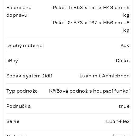
Balení pro
Paket 1: B53 x T51 x H43 cm - 5
dopravu
kg
Paket 2: B73 x T67 x H56 cm - 8
kg
Druhý materiál
Kov
eBay
Délka
Sedák systém židlí
Luan mit Armlehnen
Typ podnože
Křížová podnož s houpací funkcí
Područka
true
Série
Luan-Flex