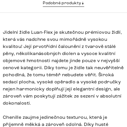
Podobné produkty
Jídelní židle Luan-Flex je skutečnou prémiovou židlí,
která vás nadchne svou mimořádně vysokou
kvalitou! Její prvotřídní čalounění z tvarově stálé
pěny, několikanásobných diolen a vysoce kvalitní
objemové hmotnosti najdete jinde pouze v nejvyšší
cenové kategorii. Díky tomu je židle tak neuvěřitelně
pohodlná, že tomu téměř nebudete věřit. Široká
sedací plocha, vysoké opěradlo a vysoké područky
nejen harmonicky doplňují její elegantní design, ale
zároveň vám poskytují zážitek ze sezení v absolutní
dokonalosti.
Chenille zaujme jedinečnou texturou, která je
příjemně měkká a zároveň odolná. Díky husté