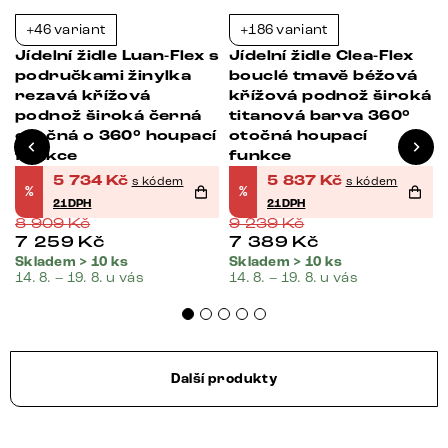
+46 variant
+186 variant
-36%
-37%
Jídelní židle Luan-Flex s
Jídelní židle Clea-Flex
područkami žinylka
bouclé tmavě béžová
rezavá křížová
křížová podnož široká
podnož široká černá
titanová barva 360°
otočná o 360° houpací
otočná houpací
funkce
funkce
5 734
Kč
5 837
Kč
s kódem
s kódem
%
%
21DPH
21DPH
8 909
Kč
9 239
Kč
7 259
Kč
7 389
Kč
Skladem > 10 ks
Skladem > 10 ks
14. 8. – 19. 8. u vás
14. 8. – 19. 8. u vás
Další produkty