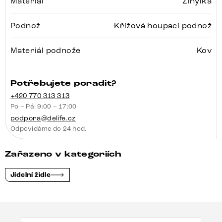
Materiál
Žinylka
Podnož
Křížová houpací podnož
Materiál podnože
Kov
Potřebujete poradit?
+420 770 313 313
Po – Pá: 9:00 – 17:00
podpora@delife.cz
Odpovídáme do 24 hod.
Zařazeno v kategoriích
Jídelní židle