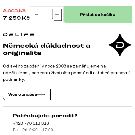
8 909
Kč
Přidat do košíku
7 259
Kč
Jídelní
židle
Luan-
Flex
Německá důkladnost a
s
originalita
područkami
žinylka
Od svého založení v roce 2008 se zaměřujeme na
rezavá
udržitelnost, ochranu životního prostředí a dobré pracovní
křížová
podmínky.
podnož
široká
Více o značce
černá
otočná
Potřebujete poradit?
o
360°
+420 770 313 313
Po – Pá: 9:00 – 17:00
houpací