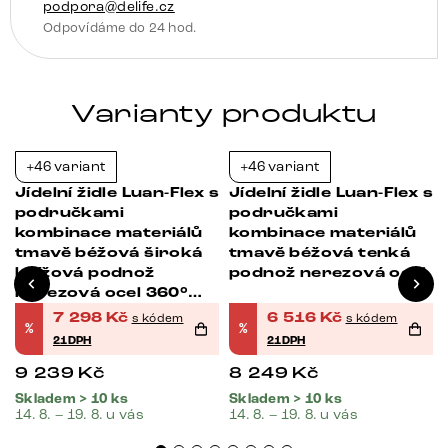
podpora@delife.cz
funkce
Odpovídáme do 24 hod.
množství
Varianty produktu
+46 variant
+46 variant
-21%
-21%
s
Jídelní židle Luan-Flex s
Jídelní židle Luan-Flex s
područkami
područkami
kombinace materiálů
kombinace materiálů
tmavě béžová široká
tmavě béžová tenká
křížová podnož
podnož nerezová ocel
nerezová ocel 360°
otočná
7 298
Kč
6 516
Kč
s kódem
s kódem
%
%
21DPH
21DPH
9 239
Kč
8 249
Kč
Skladem > 10 ks
Skladem > 10 ks
14. 8. – 19. 8. u vás
14. 8. – 19. 8. u vás