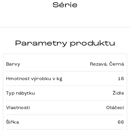
LUAN-FLEX
Série
Detail celé série
Parametry produktu
Barvy
Rezavá, Černá
Hmotnost výrobku v kg
16
Typ nábytku
Židle
Vlastnosti
Otáčecí
Šířka
66