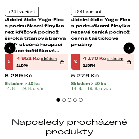
+241 variant
+241 variant
-21%
-21%
Jídelní židle Yago-Flex
Jídelní židle Yago-Flex
s područkami žinylka
s područkami žinylka
rez křížová podnož
rezavá tenká podnož
široká titanová barva
černá taštičkové
360° otočná houpací
pružiny
í
funkce taštičkové
pružiny
4 952
Kč
4 170
Kč
s kódem
s kódem
%
%
21DPH
21DPH
6 269
Kč
5 279
Kč
Skladem > 10 ks
Skladem > 10 ks
14. 8. – 19. 8. u vás
14. 8. – 19. 8. u vás
Naposledy procházené
produkty