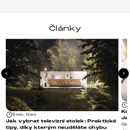
Články
Kd
6 min. čtení
Ja
Jak vybrat televizní stolek: Praktické
Obý
tipy, díky kterým neuděláte chybu