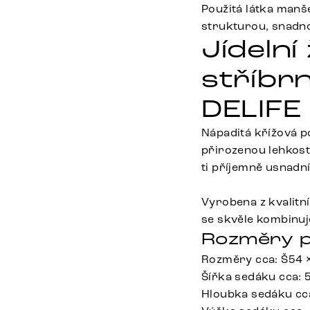
Použitá látka manš
strukturou, snadno
Jídeln
stříbrn
DELIFE
Nápaditá křížová 
přirozenou lehkostí
ti příjemně usnadní
Vyrobena z kvalitn
se skvěle kombinuje
Rozměry p
Rozměry cca: Š54 
Šířka sedáku cca: 
Hloubka sedáku cc