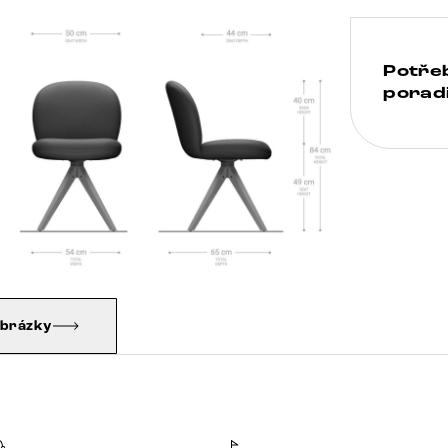
Potře
poradi
obrázky