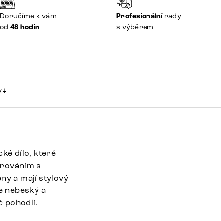
Doručíme k vám
Profesionální
rady
od
48 hodin
s výběrem
y
ké dílo, které
trováním s
ny a mají stylový
je nebeský a
é pohodlí.