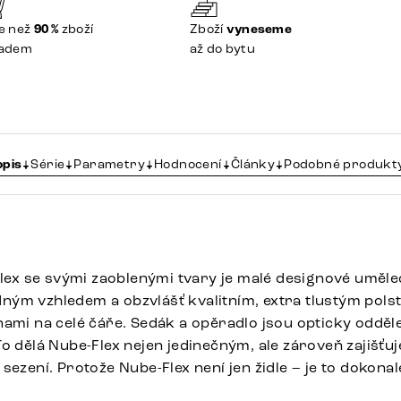
e než
90 %
zboží
Zboží
vyneseme
ladem
až do bytu
opis
Série
Parametry
Hodnocení
Články
Podobné produkt
Flex se svými zaoblenými tvary je malé designové umělec
ým vzhledem a obzvlášť kvalitním, extra tlustým pols
ami na celé čáře. Sedák a opěradlo jsou opticky odděle
o dělá Nube-Flex nejen jedinečným, ale zároveň zajišťu
sezení. Protože Nube-Flex není jen židle – je to dokonal