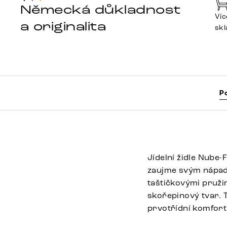
Německá důkladnost
Víc
a originalita
sk
P
Jídelní židle Nube-
zaujme svým nápadn
taštičkovými pružin
skořepinový tvar. T
prvotřídní komfort 