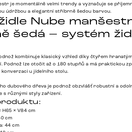
estr je momentálně velmi trendy a vyznačuje se příje
u údržbou a elegantní stříbrně šedou barvou.
í židle Nube manšest
ě šedá – systém židl
podnož kombinuje klasický vzhled díky čtyřem hranatý
. Podnož lze otočit až o 180 stupňů a má praktickou zp
 konverzaci u jídelního stolu.
ího dubového dřeva je podnož obzvlášť robustní a odoln
 s různými styly zařízení.
roduktu:
× H65 × V84 cm
50 cm
a: 44 cm