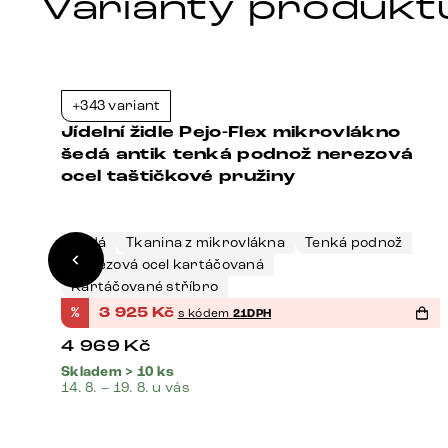
Varianty produkt
+343 variant
1%
-21%
Jídelní židle Pejo-Flex mikrovlákno
šedá antik tenká podnož nerezová
ocel taštičkové pružiny
Šedá
Tkanina z mikrovlákna
Tenká podnož
Nerezová ocel kartáčovaná
Kartáčované stříbro
%
3 925
Kč
s kódem
21DPH
4 969
Kč
Skladem > 10 ks
14. 8. – 19. 8. u vás