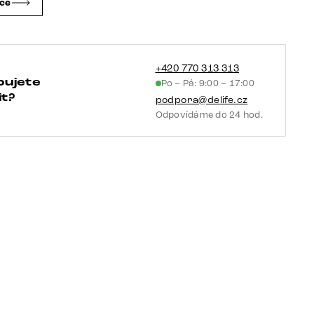
čce
ocel
taštičkové
pružiny
množství
+420 770 313 313
bujete
Po – Pá: 9:00 – 17:00
t?
podpora@delife.cz
Odpovídáme do 24 hod.