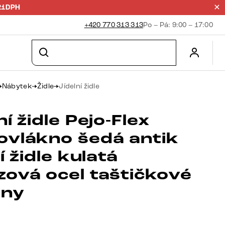
21DPH
+420 770 313 313
Po – Pá: 9:00 – 17:00
Nábytek
Židle
Jídelní židle
ní židle Pejo-Flex
ovlákno šedá antik
ní židle kulatá
zová ocel taštičkové
iny