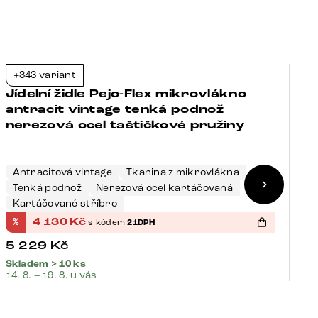
+343 variant
+
-21%
Jídelní židle Pejo-Flex mikrovlákno
J
antracit vintage tenká podnož
t
nerezová ocel taštičkové pružiny
t
Antracitová vintage
Tkanina z mikrovlákna
Š
Tenká podnož
Nerezová ocel kartáčovaná
N
Kartáčované stříbro
K
%
4 130
Kč
%
s kódem
21DPH
5 229
Kč
5
Skladem > 10 ks
Sk
14. 8. – 19. 8. u vás
14.