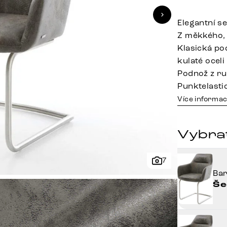
Elegantní s
Z měkkého,
Klasická po
kulaté oceli
Podnož z ru
Punktelasti
Více informac
Vybra
7
Ba
Še