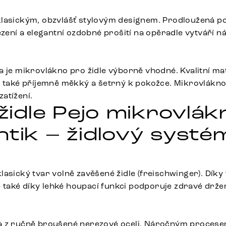
lasickým, obzvlášť stylovým designem. Prodloužená po
ezení a elegantní ozdobné prošití na opěradle vytváří n
 je mikrovlákno pro židle výborně vhodné. Kvalitní mate
ň také příjemně měkký a šetrný k pokožce. Mikrovlákno 
atížení.
 židle Pejo mikrovlá
ntik – židlový systé
asický tvar volně zavěšené židle (freischwinger). Díky
le také díky lehké houpací funkci podporuje zdravé drže
a z ručně broušené nerezové oceli. Náročným procese