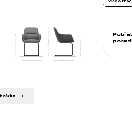
Více o zna
Potře
poradi
obrázky