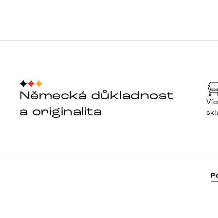
Německá důkladnost
Víc
a originalita
sk
P