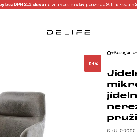
y bez DPH 21% sleva
na vše včetně
slev
pouze do 9. 8. s kódem
Kategorie
-21%
Jídel
mikr
jídel
nere
pruž
SKU: 20692