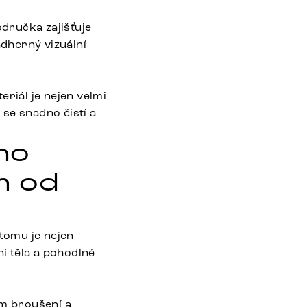
dručka zajišťuje
ádherný vizuální
riál je nejen velmi
se snadno čistí a
kno
m od
 tomu je nejen
ní těla a pohodlné
m broušení a