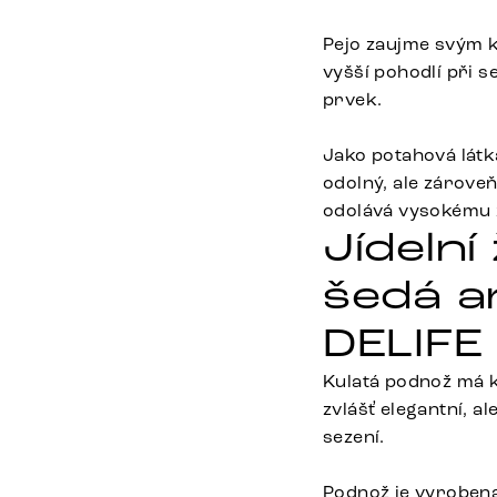
Pejo zaujme svým k
vyšší pohodlí při s
prvek.
Jako potahová látka
odolný, ale zárove
odolává vysokému z
Jídelní
šedá a
DELIFE
Kulatá podnož má kl
zvlášť elegantní, a
sezení.
Podnož je vyroben