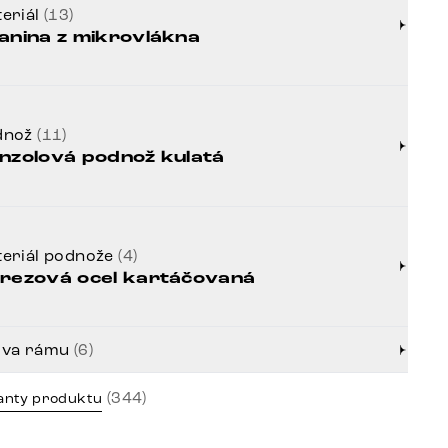
eriál
(13)
anina z mikrovlákna
dnož
(11)
nzolová podnož kulatá
eriál podnože
(4)
rezová ocel kartáčovaná
rva rámu
(6)
(344)
anty produktu