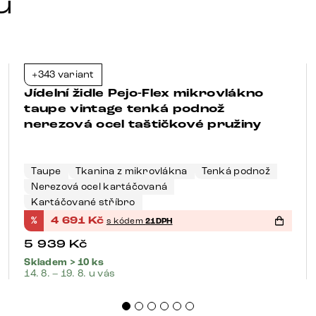
u
+343 variant
-21%
Jídelní židle Pejo-Flex mikrovlákno
taupe vintage tenká podnož
nerezová ocel taštičkové pružiny
Taupe
Tkanina z mikrovlákna
Tenká podnož
Nerezová ocel kartáčovaná
Kartáčované stříbro
%
4 691
Kč
s kódem
21DPH
5 939
Kč
Skladem > 10 ks
14. 8. – 19. 8. u vás