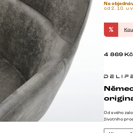
Na objedná
od 2. 10. u 
%
Kou
4 869
K
Němec
origina
Od svého zalo
životního pro