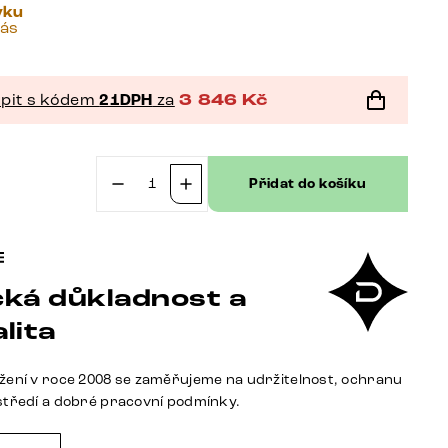
vku
vás
pit s kódem
21DPH
za
3 846
Kč
č
Přidat do košíku
Jídelní
židle
Pejo-
Flex
ká důkladnost a
mikrovlákno
šedá
lita
antik
jídelní
žení v roce 2008 se zaměřujeme na udržitelnost, ochranu
židle
středí a dobré pracovní podmínky.
kulatá
nerezová