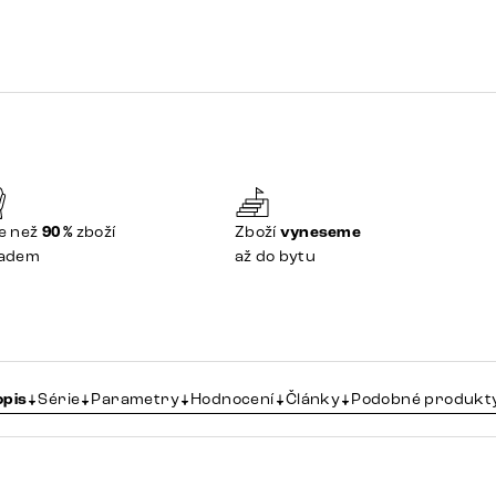
e než
90 %
zboží
Zboží
vyneseme
ladem
až do bytu
opis
Série
Parametry
Hodnocení
Články
Podobné produkt