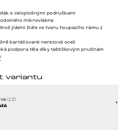
edák s celoplošnými područkami
 odolného mikrovlákna
dnož jídelní židle ve tvaru houpacího rámu z
čně kartáčované nerezové oceli
cká podpora těla díky taštičkovým pružinám
í
t variantu
rva
(12)
dá