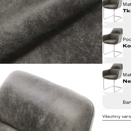
Mat
Tk
Po
Ko
Mat
Ne
Ba
Všechny vari