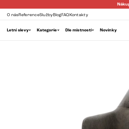
Nákup
O nás
Reference
Služby
Blog
FAQ
Kontakty
Letní slevy
Kategorie
Dle místností
Novinky