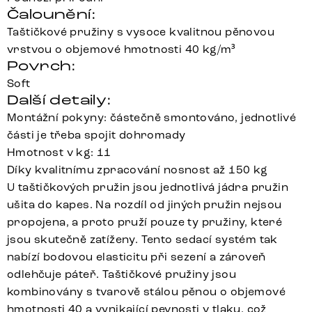
Čalounění:
Taštičkové pružiny s vysoce kvalitnou pěnovou
vrstvou o objemové hmotnosti 40 kg/m³
Povrch:
Soft
Další detaily:
Montážní pokyny: částečně smontováno, jednotlivé
části je třeba spojit dohromady
Hmotnost v kg: 11
Díky kvalitnímu zpracování nosnost až 150 kg
U taštičkových pružin jsou jednotlivá jádra pružin
ušita do kapes. Na rozdíl od jiných pružin nejsou
propojena, a proto pruží pouze ty pružiny, které
jsou skutečně zatíženy. Tento sedací systém tak
nabízí bodovou elasticitu při sezení a zároveň
odlehčuje páteř. Taštičkové pružiny jsou
kombinovány s tvarově stálou pěnou o objemové
hmotnosti 40 a vynikající pevnosti v tlaku, což