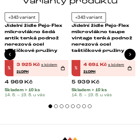
Varianty produktu
+343 variant
+343 variant
-21%
-21%
Jídelní židle Pejo-Flex
Jídelní židle Pejo-Flex
mikrovlákno šedá
mikrovlákno taupe
antik tenká podnož
vintage tenká podnož
nerezová ocel
nerezová ocel
taštičkové pružiny
taštičkové pružiny
3 925
Kč
4 691
Kč
s kódem
s kódem
%
%
21DPH
21DPH
4 969
Kč
5 939
Kč
Skladem > 10 ks
Skladem > 10 ks
14. 8. – 19. 8. u vás
14. 8. – 19. 8. u vás