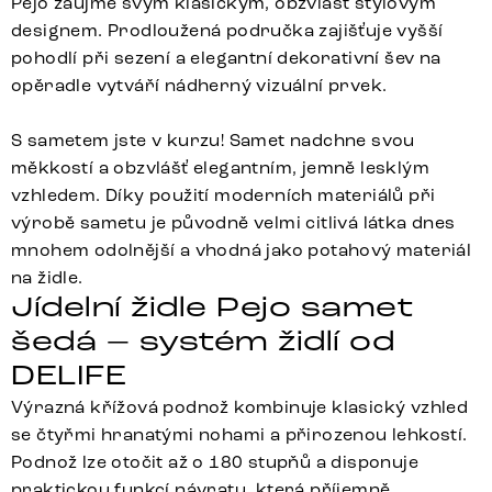
Pejo zaujme svým klasickým, obzvlášť stylovým
designem. Prodloužená područka zajišťuje vyšší
pohodlí při sezení a elegantní dekorativní šev na
opěradle vytváří nádherný vizuální prvek.
S sametem jste v kurzu! Samet nadchne svou
měkkostí a obzvlášť elegantním, jemně lesklým
vzhledem. Díky použití moderních materiálů při
výrobě sametu je původně velmi citlivá látka dnes
mnohem odolnější a vhodná jako potahový materiál
na židle.
Jídelní židle Pejo samet
šedá – systém židlí od
DELIFE
Výrazná křížová podnož kombinuje klasický vzhled
se čtyřmi hranatými nohami a přirozenou lehkostí.
Podnož lze otočit až o 180 stupňů a disponuje
praktickou funkcí návratu, která příjemně