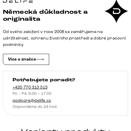
Flex
Německá důkladnost a
samet
originalita
šedá
dřevěná
Od svého založení v roce 2008 se zaměřujeme na
podnož
udržitelnost, ochranu životního prostředí a dobré pracovní
hranatá
podmínky.
přírodní
taštičkové
Více o značce
pružiny
množství
Potřebujete poradit?
+420 770 313 313
Po – Pá: 9:00 – 17:00
podpora@delife.cz
Odpovídáme do 24 hod.