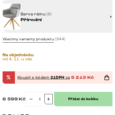
Barva rámu
(6)
Přírodní
(344)
Všechny varianty produktu
Na objednávku
od 4. 11. u vás
%
Koupit s kódem
21DPH
za
5 213
Kč
6 599
Kč
Přidat do košíku
Jídelní
židle
Pejo-