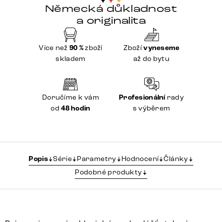
Německá důkladnost
a originalita
Více než
90 %
zboží
Zboží
vyneseme
skladem
až do bytu
Doručíme k vám
Profesionální
rady
od
48 hodin
s výběrem
Popis
Série
Parametry
Hodnocení
Články
Podobné produkty