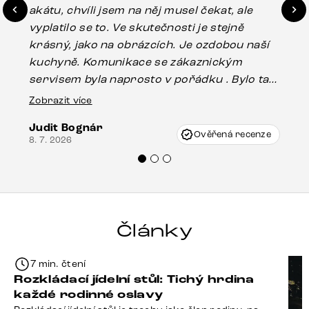
akátu, chvíli jsem na něj musel čekat, ale
in
vyplatilo se to. Ve skutečnosti je stejně
zá
krásný, jako na obrázcích. Je ozdobou naší
ef
kuchyně. Komunikace se zákaznickým
Es
servisem byla naprosto v pořádku . Bylo tam
16.
drobné poškození u nohy stolu, které mohlo
Zobrazit více
vzniknout při přepravě, ale s pomocí pana
Judit Bognár
Vincze mi velmi korektně vyšli vstříc.
Ověřená recenze
8. 7. 2026
Doporučuji produkty Delife všem.“
Články
7 min. čtení
Rozkládací jídelní stůl: Tichý hrdina
každé rodinné oslavy