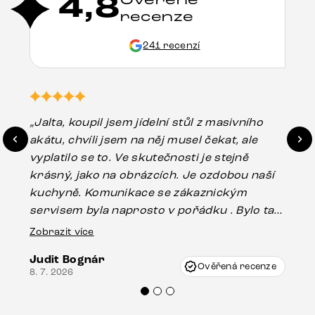
4,8
recenze
241 recenzí
„Jalta, koupil jsem jídelní stůl z masivního
„O
akátu, chvíli jsem na něj musel čekat, ale
in
vyplatilo se to. Ve skutečnosti je stejně
zá
krásný, jako na obrázcích. Je ozdobou naší
ef
kuchyně. Komunikace se zákaznickým
Es
servisem byla naprosto v pořádku . Bylo tam
16.
drobné poškození u nohy stolu, které mohlo
Zobrazit více
vzniknout při přepravě, ale s pomocí pana
Judit Bognár
Vincze mi velmi korektně vyšli vstříc.
Ověřená recenze
8. 7. 2026
Doporučuji produkty Delife všem.“