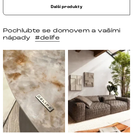
Další produkty
Pochlubte se domovem a vašími
nápady
#delife
DELIFE – Nábytek, který promění dům v domov. Domo
Místo, kam se budeš těšit 