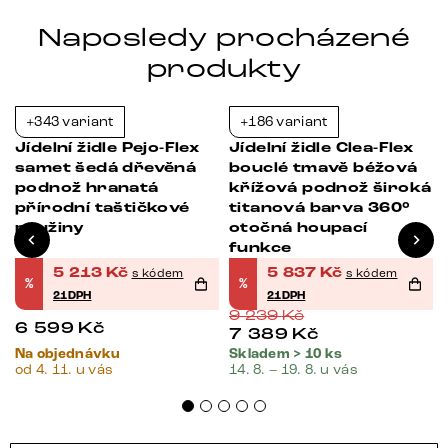
Naposledy procházené
produkty
+343 variant
+186 variant
-21%
-37%
Jídelní židle Pejo-Flex
Jídelní židle Clea-Flex
samet šedá dřevěná
bouclé tmavě béžová
podnož hranatá
křížová podnož široká
přírodní taštičkové
titanová barva 360°
pružiny
otočná houpací
funkce
5 213
Kč
5 837
Kč
s kódem
s kódem
%
%
21DPH
21DPH
9 239
Kč
6 599
Kč
7 389
Kč
Na objednávku
Skladem > 10 ks
od 4. 11. u vás
14. 8. – 19. 8. u vás