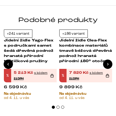
Podobné produkty
+241 variant
+186 variant
-21%
-21%
Jídelní židle Yago-Flex
Jídelní židle Clea-Flex
s područkami samet
kombinace materiálů
šedá dřevěná podnož
tmavě béžová dřevěná
hranatá přírodní
podnož hranatá
taštičkové pružiny
přírodní 180° otočná
5 213
Kč
7 820
Kč
s kódem
s kódem
%
%
21DPH
21DPH
6 599
Kč
9 899
Kč
Na objednávku
Na objednávku
od 4. 11. u vás
od 4. 11. u vás