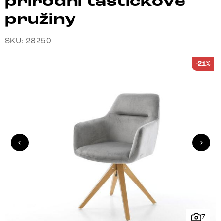
přírodní taštičkové
pružiny
SKU: 28250
-21%
7