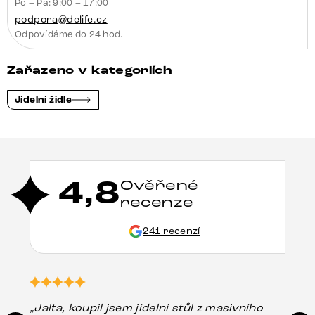
Po – Pá: 9:00 – 17:00
podpora@delife.cz
Odpovídáme do 24 hod.
Zařazeno v kategoriích
Jídelní židle
4,8
Ověřené
recenze
241 recenzí
„Jalta, koupil jsem jídelní stůl z masivního
„O