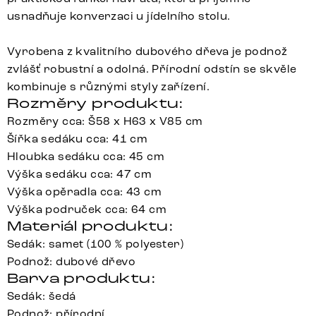
usnadňuje konverzaci u jídelního stolu.
Vyrobena z kvalitního dubového dřeva je podnož
zvlášť robustní a odolná. Přírodní odstín se skvěle
kombinuje s různými styly zařízení.
Rozměry produktu:
Rozměry cca: Š58 x H63 x V85 cm
Šířka sedáku cca: 41 cm
Hloubka sedáku cca: 45 cm
Výška sedáku cca: 47 cm
Výška opěradla cca: 43 cm
Výška područek cca: 64 cm
Materiál produktu:
Sedák: samet (100 % polyester)
Podnož: dubové dřevo
Barva produktu:
Sedák: šedá
Podnož: přírodní