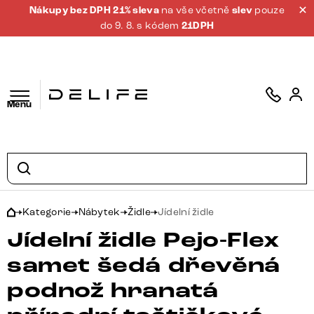
Nákupy bez DPH 21% sleva
na vše včetně
slev
pouze
do 9. 8. s kódem
21DPH
Menu
Kategorie
Nábytek
Židle
Jídelní židle
Jídelní židle Pejo-Flex
samet šedá dřevěná
podnož hranatá