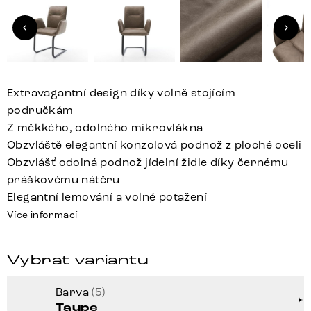
Extravagantní design díky volně stojícím
područkám
Z měkkého, odolného mikrovlákna
Obzvláště elegantní konzolová podnož z ploché oceli
Obzvlášť odolná podnož jídelní židle díky černému
práškovému nátěru
Elegantní lemování a volné potažení
Více informací
Vybrat variantu
Barva
(5)
Taupe