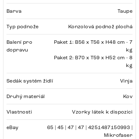
Barva
Taupe
Typ podnože
Konzolová podnož plochá
Balení pro
Paket 1: B56 x T56 x H48 cm - 7
dopravu
kg
Paket 2: B70 x T59 x H52 cm - 8
kg
Sedák systém židlí
Vinja
Druhý materiál
Kov
Vlastnosti
Vzorky látek k dispozici
eBay
65 | 45 | 47 | 47 | 4251487150993 |
Mikrofaser