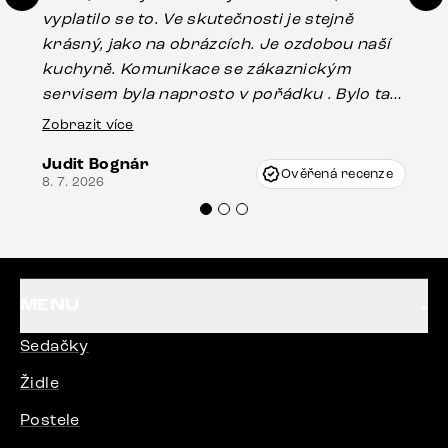
vyplatilo se to. Ve skutečnosti je stejně
zá
krásný, jako na obrázcích. Je ozdobou naší
ef
kuchyně. Komunikace se zákaznickým
Es
servisem byla naprosto v pořádku . Bylo tam
16.
drobné poškození u nohy stolu, které mohlo
Zobrazit více
vzniknout při přepravě, ale s pomocí pana
Judit Bognár
Vincze mi velmi korektně vyšli vstříc.
Ověřená recenze
8. 7. 2026
Doporučuji produkty Delife všem.“
MENU
Sedačky
Židle
Postele