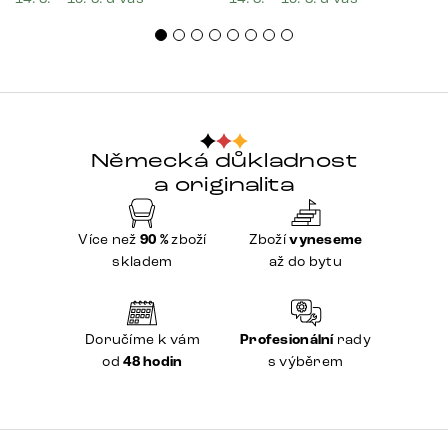
Německá důkladnost
a originalita
Více než
90 %
zboží
Zboží
vyneseme
skladem
až do bytu
Doručíme k vám
Profesionální
rady
od
48 hodin
s výběrem