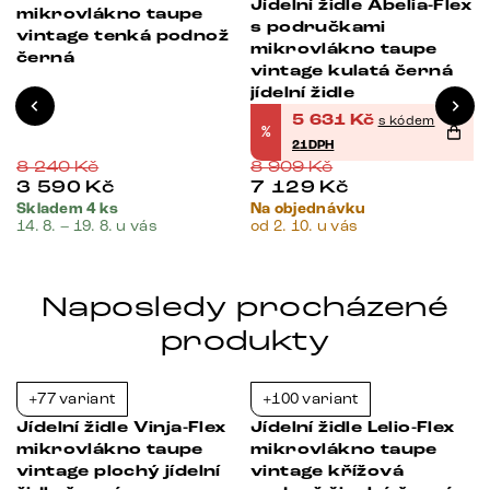
x
Jídelní židle Abelia-Flex
mikrovlákno taupe
s područkami
vintage tenká podnož
mikrovlákno taupe
černá
vintage kulatá černá
jídelní židle
5 631
Kč
s kódem
%
21DPH
8 240
Kč
8 909
Kč
3 590
Kč
7 129
Kč
Skladem 4 ks
Na objednávku
14. 8. – 19. 8. u vás
od 2. 10. u vás
Naposledy procházené
produkty
+77 variant
+100 variant
-21%
-21%
s
Jídelní židle Vinja-Flex
Jídelní židle Lelio-Flex
mikrovlákno taupe
mikrovlákno taupe
vintage plochý jídelní
vintage křížová