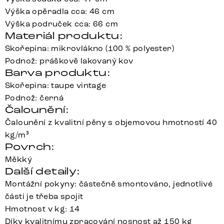
Výška opěradla cca: 46 cm
Výška područek cca: 66 cm
Materiál produktu:
Skořepina: mikrovlákno (100 % polyester)
Podnož: práškově lakovaný kov
Barva produktu:
Skořepina: taupe vintage
Podnož: černá
Čalounění:
Čalounění z kvalitní pěny s objemovou hmotností 40
kg/m³
Povrch:
Měkký
Další detaily:
Montážní pokyny: částečně smontováno, jednotlivé
části je třeba spojit
Hmotnost v kg: 14
Díky kvalitnímu zpracování nosnost až 150 kg