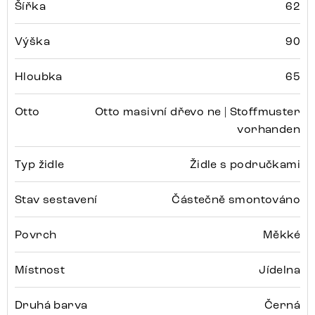
Šířka
62
Výška
90
Hloubka
65
Otto
Otto masivní dřevo ne | Stoffmuster
vorhanden
Typ židle
Židle s područkami
Stav sestavení
Částečně smontováno
Povrch
Měkké
Místnost
Jídelna
Druhá barva
Černá