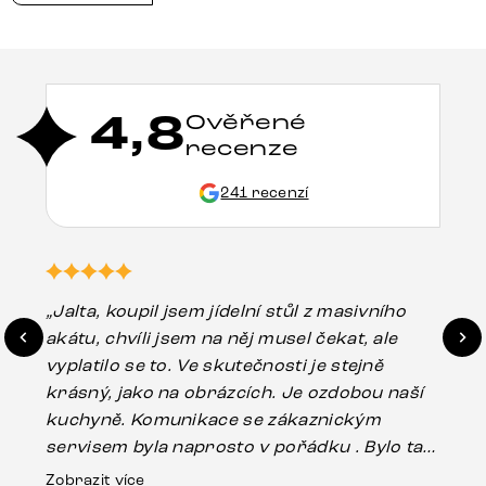
4,8
Ověřené
recenze
241 recenzí
„Jalta, koupil jsem jídelní stůl z masivního
„O
akátu, chvíli jsem na něj musel čekat, ale
in
vyplatilo se to. Ve skutečnosti je stejně
zá
krásný, jako na obrázcích. Je ozdobou naší
ef
kuchyně. Komunikace se zákaznickým
Es
servisem byla naprosto v pořádku . Bylo tam
16.
drobné poškození u nohy stolu, které mohlo
Zobrazit více