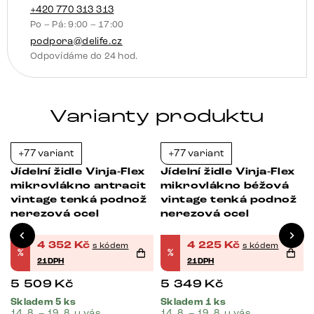
+420 770 313 313
Po – Pá: 9:00 – 17:00
podpora@delife.cz
Odpovídáme do 24 hod.
Varianty produktu
+77 variant
+77 variant
-21%
-21%
Jídelní židle Vinja-Flex
Jídelní židle Vinja-Flex
mikrovlákno antracit
mikrovlákno béžová
vintage tenká podnož
vintage tenká podnož
nerezová ocel
nerezová ocel
4 352
Kč
4 225
Kč
s kódem
s kódem
%
%
21DPH
21DPH
5 509
Kč
5 349
Kč
Skladem 5 ks
Skladem 1 ks
14. 8. – 19. 8. u vás
14. 8. – 19. 8. u vás