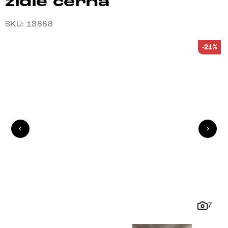
židle černá
SKU: 13888
-21%
7