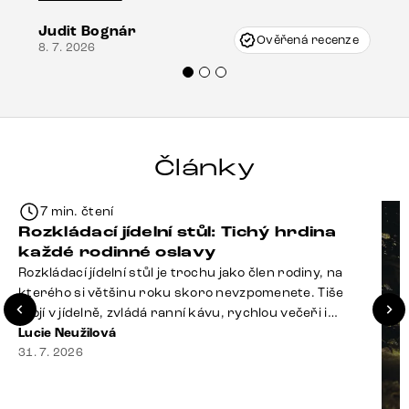
vzniknout při přepravě, ale s pomocí pana
Judit Bognár
Vincze mi velmi korektně vyšli vstříc.
Ověřená recenze
8. 7. 2026
Doporučuji produkty Delife všem.“
Články
7 min. čtení
Rozkládací jídelní stůl: Tichý hrdina
každé rodinné oslavy
Rozkládací jídelní stůl je trochu jako člen rodiny, na
kterého si většinu roku skoro nevzpomenete. Tiše
stojí v jídelně, zvládá ranní kávu, rychlou večeři i
hromadu dopisů, které je potřeba „někdy vyřídit“. Pak
Lucie Neužilová
ale přijdou Vánoce, narozeniny nebo zpráva: „Stavíme
31. 7. 2026
se jen na chvilku. Bude nás osm.“ A v tu chvíli přichází
jeho chvíle. Z [&hellip;]