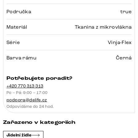
Područka
true
Materiál
Tkanina z mikrovlákna
Série
Vinja-Flex
Barva rámu
Černá
Potřebujete poradit?
+420 770 313 313
Po – Pá: 9:00 – 17:00
podpora@delife.cz
Odpovídáme do 24 hod.
Zařazeno v kategoriích
Jídelní židle