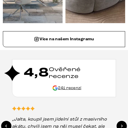
Více na našem Instagramu
4,8
Ověřené
recenze
241 recenzí
„Jalta, koupil jsem jídelní stůl z masivního
„O
akátu, chvíli jsem na něj musel čekat, ale
in