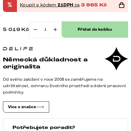
%
Koupit s kódem
21DPH
za
3 965
Kč
5 019
Kč
Přidat do košíku
Jídelní
židle
Vinja-
Flex
Německá důkladnost a
mikrovlákno
originalita
taupe
vintage
Od svého založení v roce 2008 se zaměřujeme na
plochý
udržitelnost, ochranu životního prostředí a dobré pracovní
jídelní
podmínky.
židle
černá
Více o značce
množství
Potřebujete poradit?