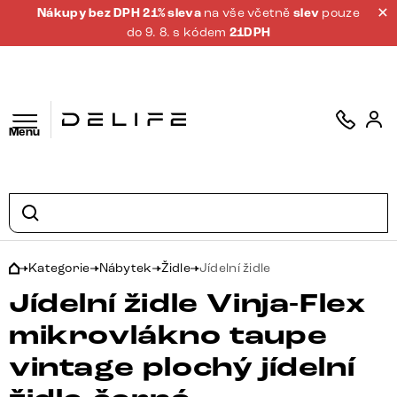
Nákupy bez DPH 21% sleva
na vše včetně
slev
pouze
do 9. 8. s kódem
21DPH
Menu
Kategorie
Nábytek
Židle
Jídelní židle
Jídelní židle Vinja-Flex
mikrovlákno taupe
vintage plochý jídelní