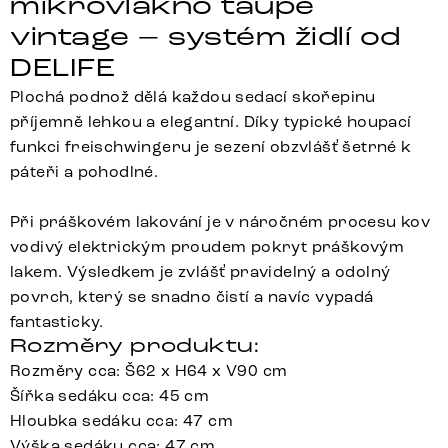
mikrovlákno taupe
vintage – systém židlí od
DELIFE
Plochá podnož dělá každou sedací skořepinu
příjemně lehkou a elegantní. Díky typické houpací
funkci freischwingeru je sezení obzvlášť šetrné k
páteři a pohodlné.
Při práškovém lakování je v náročném procesu kov
vodivý elektrickým proudem pokryt práškovým
lakem. Výsledkem je zvlášť pravidelný a odolný
povrch, který se snadno čistí a navíc vypadá
fantasticky.
Rozměry produktu:
Rozměry cca: Š62 x H64 x V90 cm
Šířka sedáku cca: 45 cm
Hloubka sedáku cca: 47 cm
Výška sedáku cca: 47 cm