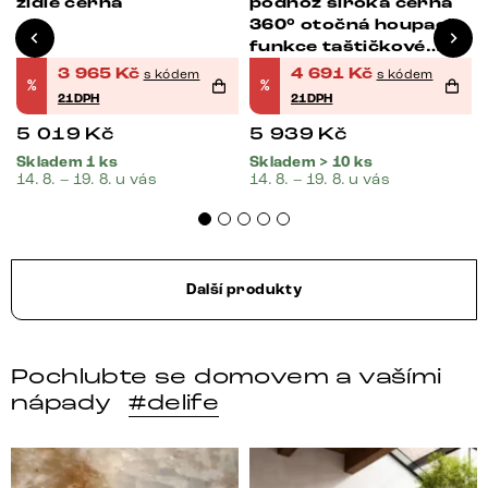
židle černá
podnož široká černá
360° otočná houpací
funkce taštičkové
pružiny
3 965
Kč
4 691
Kč
s kódem
s kódem
%
%
21DPH
21DPH
5 019
Kč
5 939
Kč
Skladem 1 ks
Skladem > 10 ks
14. 8. – 19. 8. u vás
14. 8. – 19. 8. u vás
Další produkty
Pochlubte se domovem a vašími
nápady
#delife
DELIFE – Nábytek, který promění dům v domov. Domo
Místo, kam se budeš těšit 