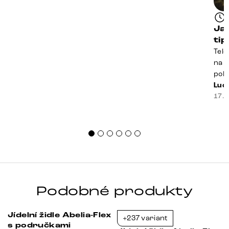
Ja
ti
Tele
na k
poko
prak
Luci
souč
17. 
nest
sprá
uspo
Podobné produkty
Jídelní židle Abelia-Flex
+237 variant
-56%
-37%
s područkami