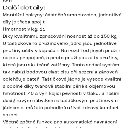
Soft
Další detaily:
Montážní pokyny: částečně smontováno, jednotlivé
díly je třeba spojit
Hmotnost v kg: 11
Díky kvalitnímu zpracování nosnost až do 150 kg
U taštičkového pružinového jádra jsou jednotlivé
pružiny ušity v kapsách. Na rozdíl od jiných pružin
nejsou propojené, a proto pruží pouze ty pružiny,
které jsou skutečně zatíženy. Tento sedací systém
tak nabízí bodovou elasticitu při sezení a zároveň
odlehčuje páteř. Taštičkové jádro je vysoce kvalitní
a odolné díky tvarově stabilní pěně s objemovou
hmotností 40 a vynikající pevností v tlaku. S naším
designovým nábytkem s taštičkovým pružinovým
jádrem si můžete pohodlně užívat zdravý komfort
sezení.
Včetně zpětné funkce pro automatické navrácení