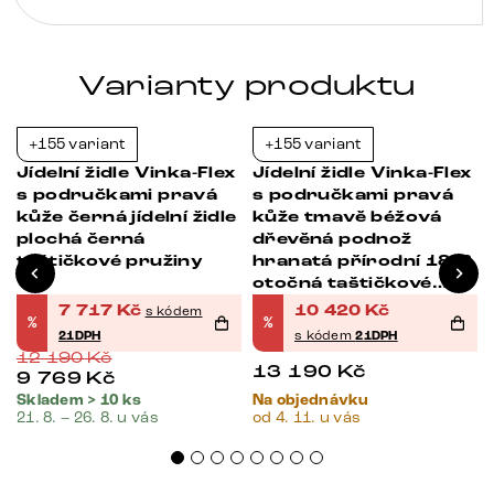
pružiny
množství
Varianty produktu
+155 variant
+155 variant
-37%
-21%
Jídelní židle Vinka-Flex
Jídelní židle Vinka-Flex
s područkami pravá
s područkami pravá
kůže černá jídelní židle
kůže tmavě béžová
plochá černá
dřevěná podnož
taštičkové pružiny
hranatá přírodní 180°
otočná taštičkové
pružiny
7 717
Kč
10 420
Kč
s kódem
%
%
21DPH
s kódem
21DPH
12 190
Kč
13 190
Kč
9 769
Kč
Skladem > 10 ks
Na objednávku
21. 8. – 26. 8. u vás
od 4. 11. u vás