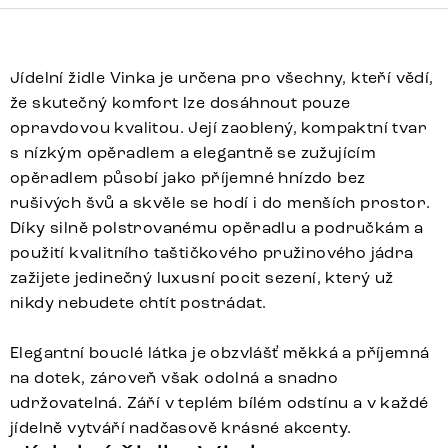
Jídelní židle Vinka je určena pro všechny, kteří vědí,
že skutečný komfort lze dosáhnout pouze
opravdovou kvalitou. Její zaoblený, kompaktní tvar
s nízkým opěradlem a elegantně se zužujícím
opěradlem působí jako příjemné hnízdo bez
rušivých švů a skvěle se hodí i do menších prostor.
Díky silně polstrovanému opěradlu a područkám a
použití kvalitního taštičkového pružinového jádra
zažijete jedinečný luxusní pocit sezení, který už
nikdy nebudete chtít postrádat.
Elegantní bouclé látka je obzvlášť měkká a příjemná
na dotek, zároveň však odolná a snadno
udržovatelná. Září v teplém bílém odstínu a v každé
jídelně vytváří nadčasově krásné akcenty.