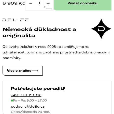
8 909
Kč
Přidat do košíku
Jídelní
židle
Vinka-
Flex
Německá důkladnost a
s
originalita
područkami
bouclé
Od svého založení v roce 2008 se zaměřujeme na
bílá
udržitelnost, ochranu životního prostředí a dobré pracovní
křížová
podmínky.
podnož
široká
Více o značce
černá
360°
Potřebujete poradit?
otočná
houpací
+420 770 313 313
Po – Pá: 9:00 – 17:00
funkce
podpora@delife.cz
taštičkové
Odpovídáme do 24 hod.