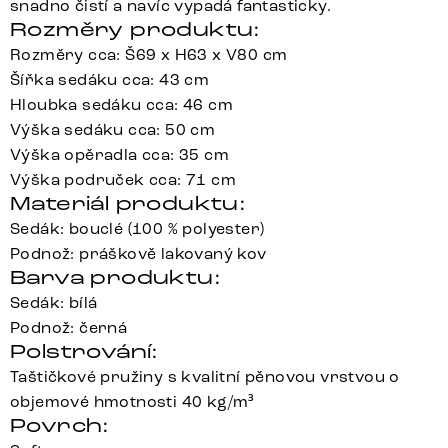
snadno čistí a navíc vypadá fantasticky.
Rozměry produktu:
Rozměry cca: Š69 x H63 x V80 cm
Šířka sedáku cca: 43 cm
Hloubka sedáku cca: 46 cm
Výška sedáku cca: 50 cm
Výška opěradla cca: 35 cm
Výška područek cca: 71 cm
Materiál produktu:
Sedák: bouclé (100 % polyester)
Podnož: práškově lakovaný kov
Barva produktu:
Sedák: bílá
Podnož: černá
Polstrování:
Taštičkové pružiny s kvalitní pěnovou vrstvou o
objemové hmotnosti 40 kg/m³
Povrch: