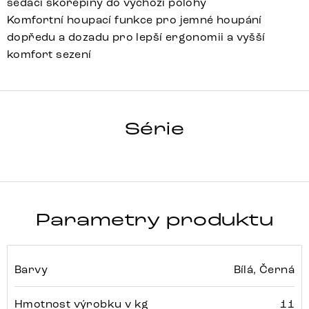
sedací skořepiny do výchozí polohy
Komfortní houpací funkce pro jemné houpání
dopředu a dozadu pro lepší ergonomii a vyšší
komfort sezení
VINKA-FLEX
Série
Detail celé série
Parametry produktu
Barvy
Bílá, Černá
Hmotnost výrobku v kg
11