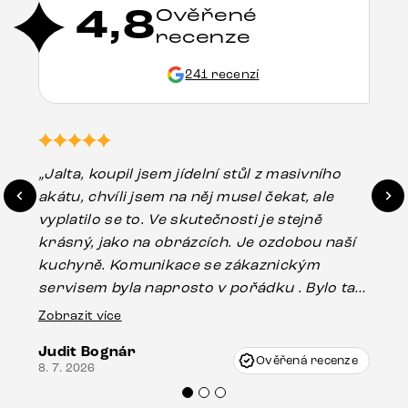
4,8
Ověřené
recenze
241 recenzí
„Jalta, koupil jsem jídelní stůl z masivního
„O
akátu, chvíli jsem na něj musel čekat, ale
in
vyplatilo se to. Ve skutečnosti je stejně
zá
krásný, jako na obrázcích. Je ozdobou naší
ef
kuchyně. Komunikace se zákaznickým
Es
servisem byla naprosto v pořádku . Bylo tam
16.
drobné poškození u nohy stolu, které mohlo
Zobrazit více
vzniknout při přepravě, ale s pomocí pana
Judit Bognár
Vincze mi velmi korektně vyšli vstříc.
Ověřená recenze
8. 7. 2026
Doporučuji produkty Delife všem.“