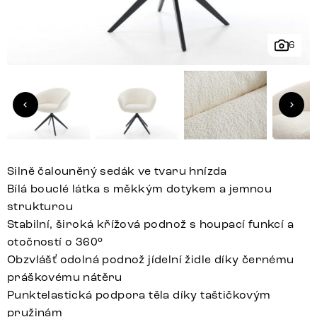
6
Silně čalouněný sedák ve tvaru hnízda
Bílá bouclé látka s měkkým dotykem a jemnou
strukturou
Stabilní, široká křížová podnož s houpací funkcí a
otočností o 360°
Obzvlášť odolná podnož jídelní židle díky černému
práškovému nátěru
Punktelastická podpora těla díky taštičkovým
pružinám