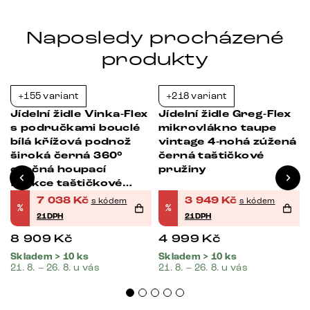
Naposledy procházené
produkty
+155 variant
+218 variant
-21%
-21%
Jídelní židle Vinka-Flex
Jídelní židle Greg-Flex
s područkami bouclé
mikrovlákno taupe
bílá křížová podnož
vintage 4-nohá zúžená
široká černá 360°
černá taštičkové
otočná houpací
pružiny
funkce taštičkové
pružiny
7 038
Kč
3 949
Kč
s kódem
s kódem
%
%
21DPH
21DPH
8 909
Kč
4 999
Kč
Skladem > 10 ks
Skladem > 10 ks
21. 8. – 26. 8. u vás
21. 8. – 26. 8. u vás