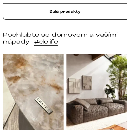
Další produkty
Pochlubte se domovem a vašími
nápady
#delife
DELIFE – Nábytek, který promění dům v domov. Domo
Místo, kam se budeš těšit 