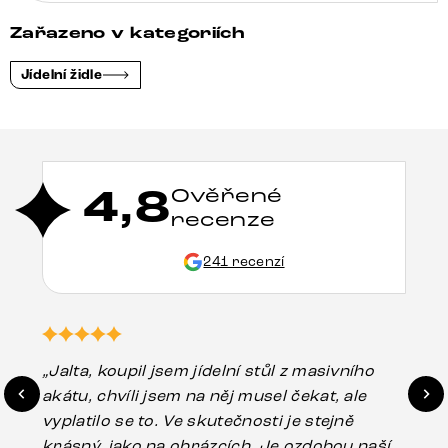
Zařazeno v kategoriích
Jídelní židle
4,8
Ověřené
recenze
241 recenzí
„Jalta, koupil jsem jídelní stůl z masivního
„O
akátu, chvíli jsem na něj musel čekat, ale
in
vyplatilo se to. Ve skutečnosti je stejně
zá
krásný, jako na obrázcích. Je ozdobou naší
ef