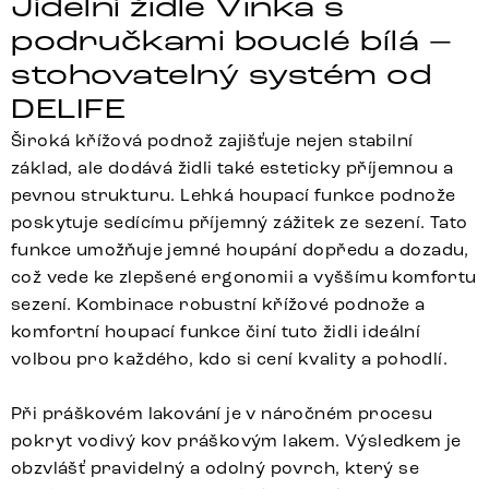
Jídelní židle Vinka s
područkami bouclé bílá –
stohovatelný systém od
DELIFE
Široká křížová podnož zajišťuje nejen stabilní
základ, ale dodává židli také esteticky příjemnou a
pevnou strukturu. Lehká houpací funkce podnože
poskytuje sedícímu příjemný zážitek ze sezení. Tato
funkce umožňuje jemné houpání dopředu a dozadu,
což vede ke zlepšené ergonomii a vyššímu komfortu
sezení. Kombinace robustní křížové podnože a
komfortní houpací funkce činí tuto židli ideální
volbou pro každého, kdo si cení kvality a pohodlí.
Při práškovém lakování je v náročném procesu
pokryt vodivý kov práškovým lakem. Výsledkem je
obzvlášť pravidelný a odolný povrch, který se