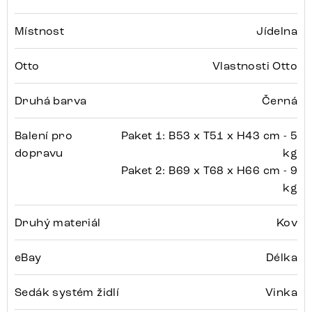
Místnost
Jídelna
Otto
Vlastnosti Otto
Druhá barva
Černá
Balení pro
Paket 1: B53 x T51 x H43 cm - 5
dopravu
kg
Paket 2: B69 x T68 x H66 cm - 9
kg
Druhý materiál
Kov
eBay
Délka
Sedák systém židlí
Vinka