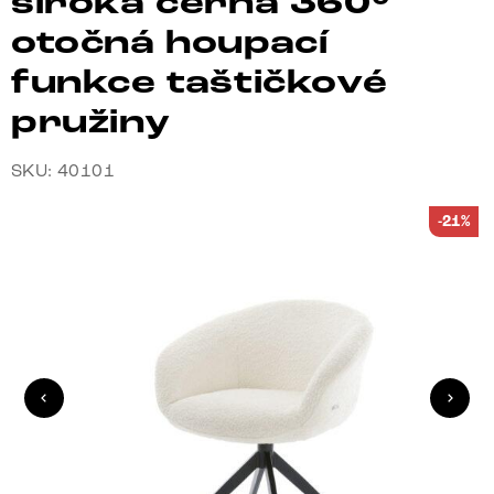
široká černá 360°
otočná houpací
funkce taštičkové
pružiny
SKU: 40101
-21%