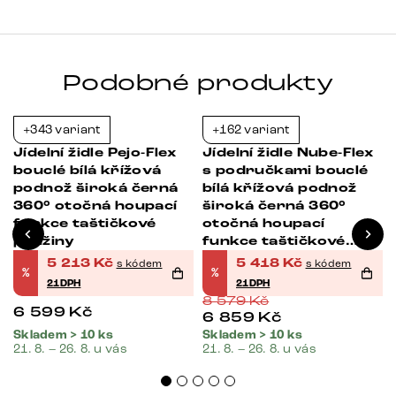
Podobné produkty
+343 variant
+162 variant
-21%
-37%
Jídelní židle Pejo-Flex
Jídelní židle Nube-Flex
bouclé bílá křížová
s područkami bouclé
podnož široká černá
bílá křížová podnož
360° otočná houpací
široká černá 360°
funkce taštičkové
otočná houpací
pružiny
funkce taštičkové
pružiny
5 213
Kč
5 418
Kč
s kódem
s kódem
%
%
21DPH
21DPH
8 579
Kč
6 599
Kč
6 859
Kč
Skladem > 10 ks
Skladem > 10 ks
21. 8. – 26. 8. u vás
21. 8. – 26. 8. u vás