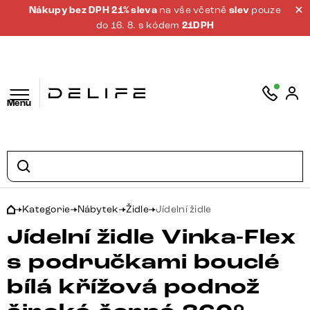
Nákupy bez DPH 21% sleva
na vše včetně
slev
pouze
do 16. 8. s kódem
21DPH
Menu
Kategorie
Nábytek
Židle
Jídelní židle
Jídelní židle Vinka-Flex
s područkami bouclé
bílá křížová podnož