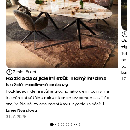
Ja
ti
Tele
na k
poko
7 min. čtení
prak
Luci
Rozkládací jídelní stůl: Tichý hrdina
souč
17. 
každé rodinné oslavy
nest
Rozkládací jídelní stůl je trochu jako člen rodiny, na
sprá
kterého si většinu roku skoro nevzpomenete. Tiše
uspo
stojí v jídelně, zvládá ranní kávu, rychlou večeři i
hromadu dopisů, které je potřeba „někdy vyřídit“. Pak
Lucie Neužilová
ale přijdou Vánoce, narozeniny nebo zpráva: „Stavíme
31. 7. 2026
se jen na chvilku. Bude nás osm.“ A v tu chvíli přichází
jeho chvíle. Z [&hellip;]