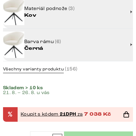
Materiál podnože
(3)
Kov
Barva rámu
(6)
Černá
(156)
Všechny varianty produktu
Skladem > 10 ks
21. 8. – 26. 8. u vás
%
Koupit s kódem
21DPH
za
7 038
Kč