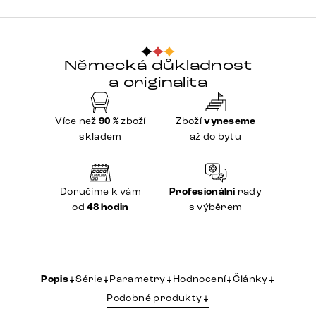
Německá důkladnost
a originalita
Více než
90 %
zboží
Zboží
vyneseme
skladem
až do bytu
Doručíme k vám
Profesionální
rady
od
48 hodin
s výběrem
Popis
Série
Parametry
Hodnocení
Články
Podobné produkty