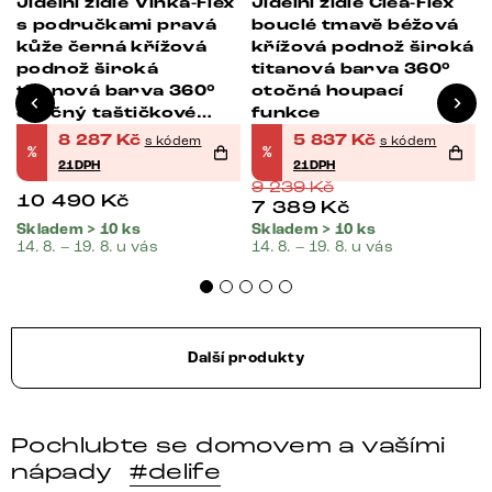
Jídelní židle Vinka-Flex
Jídelní židle Clea-Flex
s područkami pravá
bouclé tmavě béžová
kůže černá křížová
křížová podnož široká
podnož široká
titanová barva 360°
titanová barva 360°
otočná houpací
otočný taštičkové
funkce
pružiny
8 287
Kč
5 837
Kč
s kódem
s kódem
%
%
21DPH
21DPH
9 239
Kč
10 490
Kč
7 389
Kč
Skladem > 10 ks
Skladem > 10 ks
14. 8. – 19. 8. u vás
14. 8. – 19. 8. u vás
Další produkty
Pochlubte se domovem a vašími
nápady
#delife