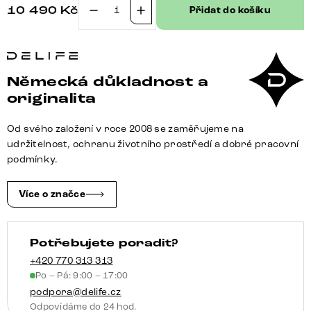
10 490
Kč
Přidat do košíku
Jídelní
židle
Vinka-
Flex
Německá důkladnost a
s
originalita
područkami
pravá
Od svého založení v roce 2008 se zaměřujeme na
kůže
udržitelnost, ochranu životního prostředí a dobré pracovní
černá
podmínky.
křížová
podnož
Více o značce
široká
titanová
Potřebujete poradit?
barva
360°
+420 770 313 313
Po – Pá: 9:00 – 17:00
otočný
podpora@delife.cz
taštičkové
Odpovídáme do 24 hod.