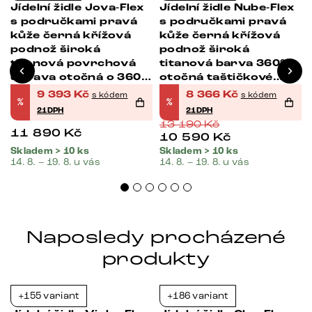
Jídelní židle Jova-Flex
Jídelní židle Nube-Flex
s područkami pravá
s područkami pravá
kůže černá křížová
kůže černá křížová
podnož široká
podnož široká
titanová povrchová
titanová barva 360°
úprava otočná o 360°
otočná taštičkové
taštičkové pružiny
pružiny
9 393
Kč
8 366
Kč
s kódem
s kódem
%
%
21DPH
21DPH
13 190
Kč
11 890
Kč
10 590
Kč
Skladem > 10 ks
Skladem > 10 ks
14. 8. – 19. 8. u vás
14. 8. – 19. 8. u vás
Naposledy procházené
produkty
+155 variant
+186 variant
-21%
-37%