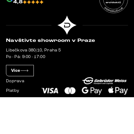
4,8
Navštivte showroom v Praze
Libečkova 380/10, Praha 5
Po - Pá: 9:00 - 17:00
Více
Doprava
Platby
Slovensko
Maďarsko
Německo
Švýcarsko
Francie
Polsko