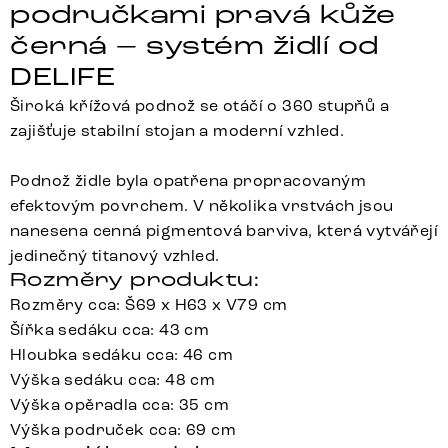
područkami pravá kůže
černá – systém židlí od
DELIFE
Široká křížová podnož se otáčí o 360 stupňů a
zajišťuje stabilní stojan a moderní vzhled.
Podnož židle byla opatřena propracovaným
efektovým povrchem. V několika vrstvách jsou
nanesena cenná pigmentová barviva, která vytvářejí
jedinečný titanový vzhled.
Rozměry produktu:
Rozměry cca: Š69 x H63 x V79 cm
Šířka sedáku cca: 43 cm
Hloubka sedáku cca: 46 cm
Výška sedáku cca: 48 cm
Výška opěradla cca: 35 cm
Výška područek cca: 69 cm