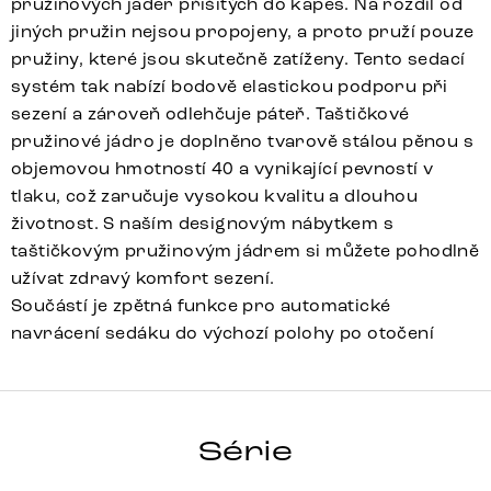
pružinových jader přišitých do kapes. Na rozdíl od
jiných pružin nejsou propojeny, a proto pruží pouze
pružiny, které jsou skutečně zatíženy. Tento sedací
systém tak nabízí bodově elastickou podporu při
sezení a zároveň odlehčuje páteř. Taštičkové
pružinové jádro je doplněno tvarově stálou pěnou s
objemovou hmotností 40 a vynikající pevností v
tlaku, což zaručuje vysokou kvalitu a dlouhou
životnost. S naším designovým nábytkem s
taštičkovým pružinovým jádrem si můžete pohodlně
užívat zdravý komfort sezení.
Součástí je zpětná funkce pro automatické
navrácení sedáku do výchozí polohy po otočení
VINKA-FLEX
Série
Detail celé série