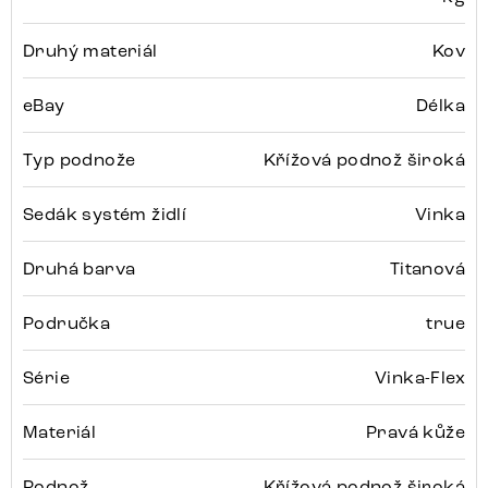
Druhý materiál
Kov
eBay
Délka
Typ podnože
Křížová podnož široká
Sedák systém židlí
Vinka
Druhá barva
Titanová
Područka
true
Série
Vinka-Flex
Materiál
Pravá kůže
Podnož
Křížová podnož široká