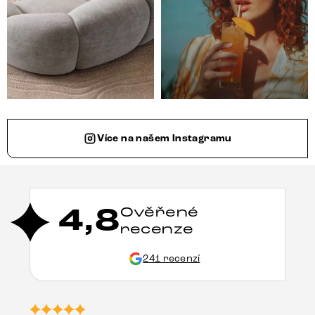
Více na našem Instagramu
4,8
Ověřené
recenze
241 recenzí