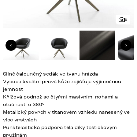
8
Silně čalouněný sedák ve tvaru hnízda
Vysoce kvalitní pravá kůže zajišťuje výjimečnou
jemnost
Křížová podnož se čtyřmi masivními nohami a
otočností o 360°
Metalický povrch v titanovém vzhledu nanesený ve
více vrstvách
Punktelastická podpora těla díky taštičkovým
pružinám