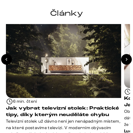
Články
Kd
6 min. čtení
Ja
Jak vybrat televizní stolek: Praktické
Obý
tipy, díky kterým neuděláte chybu
dáte
Televizní stolek už dávno není jen nenápadným místem,
že t
na které postavíme televizi. V moderním obývacím
seda
Luci