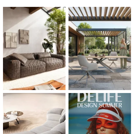
Místo, kam se budeš těšit po každém dni. 🤎 Modulár
Styl, odolnost a společné 
Ne každá pohovka je jen místem k sezení. Některé s
Léto je v plném proudu ☀️