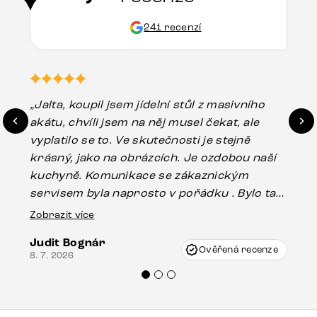
241 recenzí
„Jalta, koupil jsem jídelní stůl z masivního
„O
akátu, chvíli jsem na něj musel čekat, ale
in
vyplatilo se to. Ve skutečnosti je stejně
zá
krásný, jako na obrázcích. Je ozdobou naší
ef
kuchyně. Komunikace se zákaznickým
Es
servisem byla naprosto v pořádku . Bylo tam
16.
drobné poškození u nohy stolu, které mohlo
Zobrazit více
vzniknout při přepravě, ale s pomocí pana
Judit Bognár
Vincze mi velmi korektně vyšli vstříc.
Ověřená recenze
8. 7. 2026
Doporučuji produkty Delife všem.“