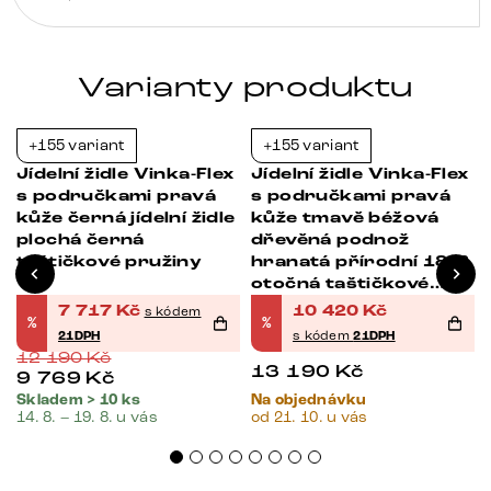
pružiny
množství
Varianty produktu
+155 variant
+155 variant
-37%
-21%
Jídelní židle Vinka-Flex
Jídelní židle Vinka-Flex
s područkami pravá
s područkami pravá
kůže černá jídelní židle
kůže tmavě béžová
plochá černá
dřevěná podnož
taštičkové pružiny
hranatá přírodní 180°
otočná taštičkové
pružiny
7 717
Kč
10 420
Kč
s kódem
%
%
21DPH
s kódem
21DPH
12 190
Kč
13 190
Kč
9 769
Kč
Skladem > 10 ks
Na objednávku
14. 8. – 19. 8. u vás
od 21. 10. u vás