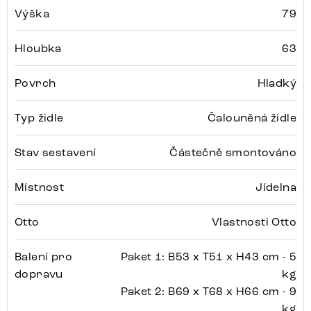
Výška
79
Hloubka
63
Povrch
Hladký
Typ židle
Čalouněná židle
Stav sestavení
Částečně smontováno
Místnost
Jídelna
Otto
Vlastnosti Otto
Balení pro
Paket 1: B53 x T51 x H43 cm - 5
dopravu
kg
Paket 2: B69 x T68 x H66 cm - 9
kg