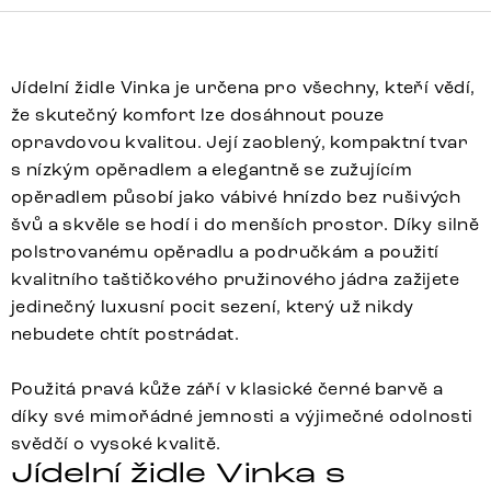
Jídelní židle Vinka je určena pro všechny, kteří vědí,
že skutečný komfort lze dosáhnout pouze
opravdovou kvalitou. Její zaoblený, kompaktní tvar
s nízkým opěradlem a elegantně se zužujícím
opěradlem působí jako vábivé hnízdo bez rušivých
švů a skvěle se hodí i do menších prostor. Díky silně
polstrovanému opěradlu a područkám a použití
kvalitního taštičkového pružinového jádra zažijete
jedinečný luxusní pocit sezení, který už nikdy
nebudete chtít postrádat.
Použitá pravá kůže září v klasické černé barvě a
díky své mimořádné jemnosti a výjimečné odolnosti
svědčí o vysoké kvalitě.
Jídelní židle Vinka s