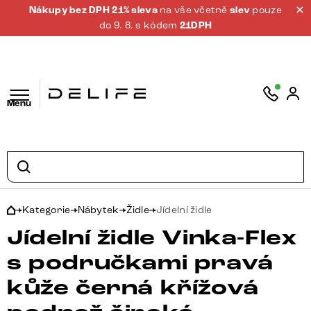
Nákupy bez DPH 21% sleva
na vše včetně
slev
pouze
do 9. 8. s kódem
21DPH
Menu
Kategorie
Nábytek
Židle
Jídelní židle
Jídelní židle Vinka-Flex
s područkami pravá
kůže černá křížová