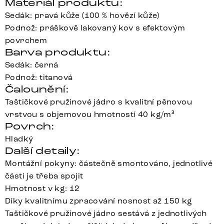
Materiál produktu:
Sedák: pravá kůže (100 % hovězí kůže)
Podnož: práškově lakovaný kov s efektovým
povrchem
Barva produktu:
Sedák: černá
Podnož: titanová
Čalounění:
Taštičkové pružinové jádro s kvalitní pěnovou
vrstvou s objemovou hmotností 40 kg/m³
Povrch:
Hladký
Další detaily:
Montážní pokyny: částečně smontováno, jednotlivé
části je třeba spojit
Hmotnost v kg: 12
Díky kvalitnímu zpracování nosnost až 150 kg
Taštičkové pružinové jádro sestává z jednotlivých