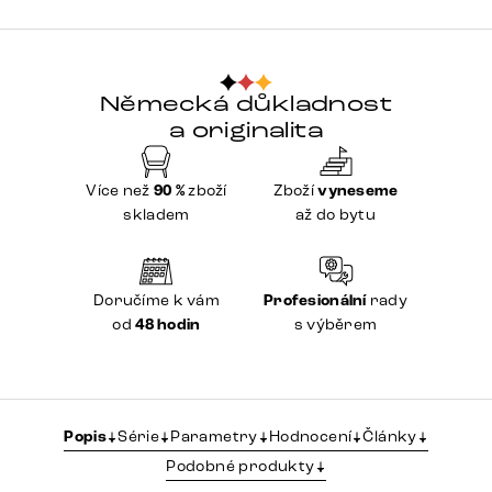
Německá důkladnost
a originalita
Více než
90 %
zboží
Zboží
vyneseme
skladem
až do bytu
Doručíme k vám
Profesionální
rady
od
48 hodin
s výběrem
Popis
Série
Parametry
Hodnocení
Články
Podobné produkty