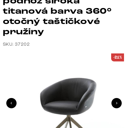
podnož široká
titanová barva 360°
otočný taštičkové
pružiny
SKU: 37202
-21%