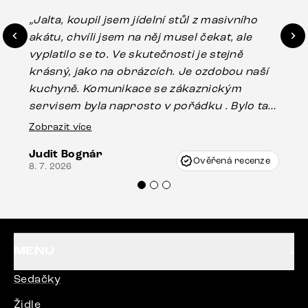
„Jalta, koupil jsem jídelní stůl z masivního
„O
akátu, chvíli jsem na něj musel čekat, ale
in
vyplatilo se to. Ve skutečnosti je stejně
zá
krásný, jako na obrázcích. Je ozdobou naší
ef
kuchyně. Komunikace se zákaznickým
Es
servisem byla naprosto v pořádku . Bylo tam
16.
drobné poškození u nohy stolu, které mohlo
Zobrazit více
vzniknout při přepravě, ale s pomocí pana
Judit Bognár
Vincze mi velmi korektně vyšli vstříc.
Ověřená recenze
8. 7. 2026
Doporučuji produkty Delife všem.“
MENU
Sedačky
Židle