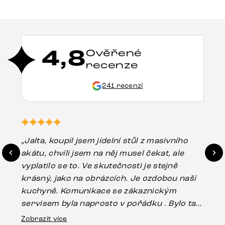
4,8
Ověřené
recenze
241 recenzí
„Jalta, koupil jsem jídelní stůl z masivního
„O
akátu, chvíli jsem na něj musel čekat, ale
in
vyplatilo se to. Ve skutečnosti je stejně
zá
krásný, jako na obrázcích. Je ozdobou naší
ef
kuchyně. Komunikace se zákaznickým
Es
servisem byla naprosto v pořádku . Bylo tam
16.
drobné poškození u nohy stolu, které mohlo
Zobrazit více