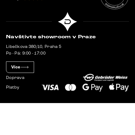
Navštivte showroom v Praze
Libečkova 380/10, Praha 5
Po - Pá: 9:00 - 17:00
Více
Doprava
Platby
Slovensko
Maďarsko
Německo
Švýcarsko
Francie
Polsko