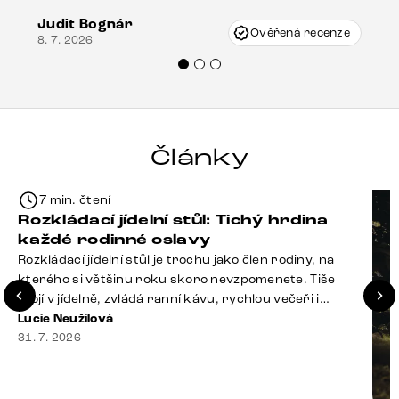
vzniknout při přepravě, ale s pomocí pana
Judit Bognár
Vincze mi velmi korektně vyšli vstříc.
Ověřená recenze
8. 7. 2026
Doporučuji produkty Delife všem.“
Články
7 min. čtení
Rozkládací jídelní stůl: Tichý hrdina
každé rodinné oslavy
Rozkládací jídelní stůl je trochu jako člen rodiny, na
kterého si většinu roku skoro nevzpomenete. Tiše
stojí v jídelně, zvládá ranní kávu, rychlou večeři i
hromadu dopisů, které je potřeba „někdy vyřídit“. Pak
Lucie Neužilová
ale přijdou Vánoce, narozeniny nebo zpráva: „Stavíme
31. 7. 2026
se jen na chvilku. Bude nás osm.“ A v tu chvíli přichází
jeho chvíle. Z [&hellip;]