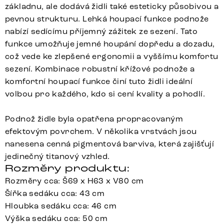
základnu, ale dodává židli také esteticky působivou a
pevnou strukturu. Lehká houpací funkce podnože
nabízí sedícímu příjemný zážitek ze sezení. Tato
funkce umožňuje jemné houpání dopředu a dozadu,
což vede ke zlepšené ergonomii a vyššímu komfortu
sezení. Kombinace robustní křížové podnože a
komfortní houpací funkce činí tuto židli ideální
volbou pro každého, kdo si cení kvality a pohodlí.
Podnož židle byla opatřena propracovaným
efektovým povrchem. V několika vrstvách jsou
nanesena cenná pigmentová barviva, která zajišťují
jedinečný titanový vzhled.
Rozměry produktu:
Rozměry cca: Š69 x H63 x V80 cm
Šířka sedáku cca: 43 cm
Hloubka sedáku cca: 46 cm
Výška sedáku cca: 50 cm