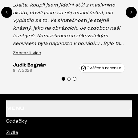
„Jalta, koupil jsem jídelní stůl z masivního
„O
akátu, chvíli jsem na něj musel čekat, ale
in
vyplatilo se to. Ve skutečnosti je stejně
zá
krásný, jako na obrázcích. Je ozdobou naší
ef
kuchyně. Komunikace se zákaznickým
Es
servisem byla naprosto v pořádku . Bylo tam
16.
drobné poškození u nohy stolu, které mohlo
Zobrazit více
vzniknout při přepravě, ale s pomocí pana
Judit Bognár
Vincze mi velmi korektně vyšli vstříc.
Ověřená recenze
8. 7. 2026
Doporučuji produkty Delife všem.“
MENU
Sedačky
Židle