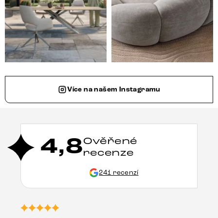
Více na našem Instagramu
4,8
Ověřené
recenze
241 recenzí