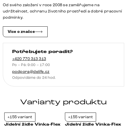
pravá
Od svého založení v roce 2008 se zaměřujeme na
kůže
udržitelnost, ochranu životního prostředí a dobré pracovní
tmavě
podmínky.
béžová
široká
Více o značce
křížová
podnož
Potřebujete poradit?
titanová
barva
+420 770 313 313
Po – Pá: 9:00 – 17:00
360°
podpora@delife.cz
otočná
Odpovídáme do 24 hod.
houpací
funkce
taštičkové
Varianty produktu
pružiny
množství
+155 variant
+155 variant
-37%
-21%
Jídelní židle Vinka-Flex
Jídelní židle Vinka-Flex