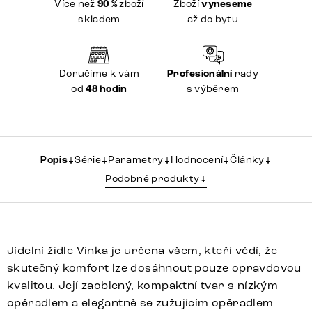
Více než
90 %
zboží
Zboží
vyneseme
skladem
až do bytu
Doručíme k vám
Profesionální
rady
od
48 hodin
s výběrem
Popis
Série
Parametry
Hodnocení
Články
Podobné produkty
Jídelní židle Vinka je určena všem, kteří vědí, že
skutečný komfort lze dosáhnout pouze opravdovou
kvalitou. Její zaoblený, kompaktní tvar s nízkým
opěradlem a elegantně se zužujícím opěradlem