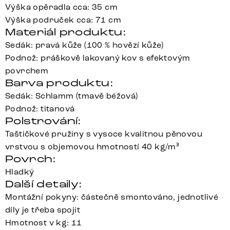
Výška opěradla cca: 35 cm
Výška područek cca: 71 cm
Materiál produktu:
Sedák: pravá kůže (100 % hovězí kůže)
Podnož: práškově lakovaný kov s efektovým
povrchem
Barva produktu:
Sedák: Schlamm (tmavě béžová)
Podnož: titanová
Polstrování:
Taštičkové pružiny s vysoce kvalitnou pěnovou
vrstvou s objemovou hmotností 40 kg/m³
Povrch:
Hladký
Další detaily:
Montážní pokyny: částečně smontováno, jednotlivé
díly je třeba spojit
Hmotnost v kg: 11