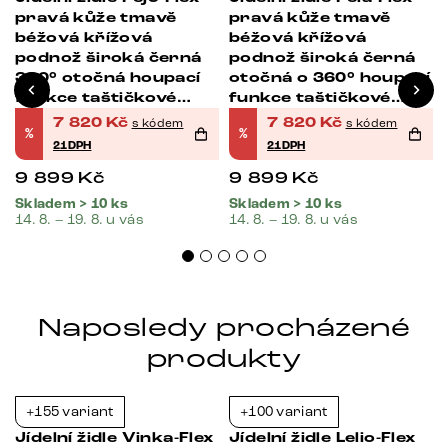
pravá kůže tmavě
pravá kůže tmavě
béžová křížová
béžová křížová
podnož široká černá
podnož široká černá
á
360° otočná houpací
otočná o 360° houpací
funkce taštičkové
funkce taštičkové
pružiny
pružiny
7 820
Kč
7 820
Kč
s kódem
s kódem
%
%
21DPH
21DPH
9 899
Kč
9 899
Kč
Skladem > 10 ks
Skladem > 10 ks
14. 8. – 19. 8. u vás
14. 8. – 19. 8. u vás
Naposledy procházené
produkty
+155 variant
+100 variant
-21%
-21%
s
Jídelní židle Vinka-Flex
Jídelní židle Lelio-Flex