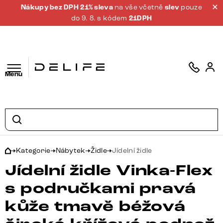
Nákupy bez DPH 21% sleva
na vše včetně
slev
pouze
do 9. 8. s kódem
21DPH
Menu
Kategorie
Nábytek
Židle
Jídelní židle
Jídelní židle Vinka-Flex
s područkami pravá
kůže tmavě béžová