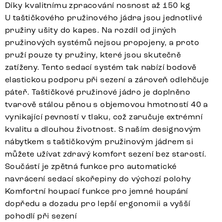
Díky kvalitnímu zpracování nosnost až 150 kg
U taštičkového pružinového jádra jsou jednotlivé
pružiny ušity do kapes. Na rozdíl od jiných
pružinových systémů nejsou propojeny, a proto
pruží pouze ty pružiny, které jsou skutečně
zatíženy. Tento sedací systém tak nabízí bodově
elastickou podporu při sezení a zároveň odlehčuje
páteř. Taštičkové pružinové jádro je doplněno
tvarově stálou pěnou s objemovou hmotností 40 a
vynikající pevností v tlaku, což zaručuje extrémní
kvalitu a dlouhou životnost. S naším designovým
nábytkem s taštičkovým pružinovým jádrem si
můžete užívat zdravý komfort sezení bez starostí.
Součástí je zpětná funkce pro automatické
navrácení sedací skořepiny do výchozí polohy
Komfortní houpací funkce pro jemné houpání
dopředu a dozadu pro lepší ergonomii a vyšší
pohodlí při sezení