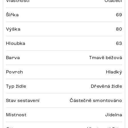
Vlastnosti
Otáčecí
Šířka
69
Výška
80
Hloubka
63
Barva
Tmavě béžová
Povrch
Hladký
Typ židle
Dřevěná židle
Stav sestavení
Částečně smontováno
Místnost
Jídelna