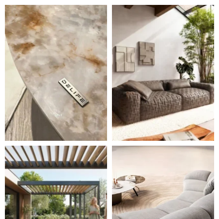
DELIFE – Nábytek, který promění dům v domov. Domo
Místo, kam se budeš těšit 
Styl, odolnost a společné chvíle pod širým nebem.
Ne každá pohovka je jen mí