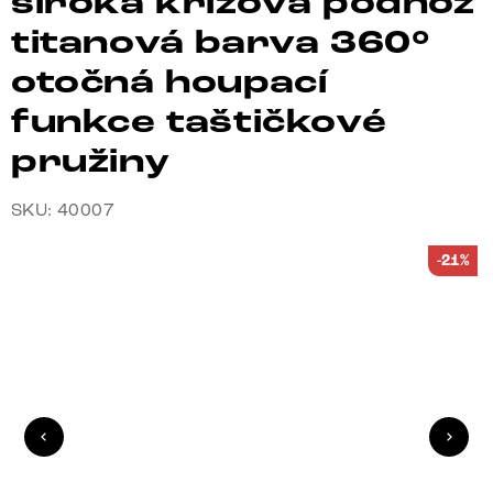
široká křížová podnož
titanová barva 360°
otočná houpací
funkce taštičkové
pružiny
SKU: 40007
-21%