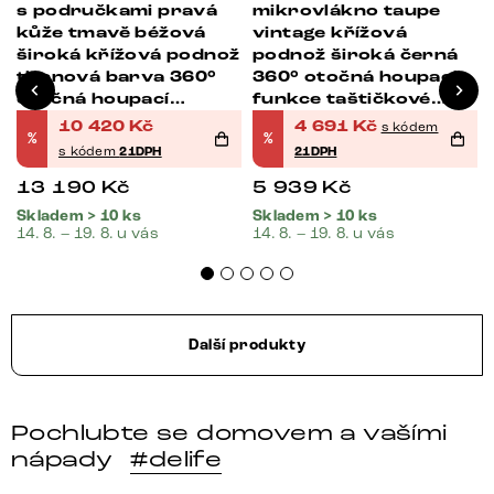
s područkami pravá
mikrovlákno taupe
kůže tmavě béžová
vintage křížová
široká křížová podnož
podnož široká černá
titanová barva 360°
360° otočná houpací
otočná houpací
funkce taštičkové
funkce taštičkové
pružiny
10 420
Kč
4 691
Kč
s kódem
%
%
pružiny
s kódem
21DPH
21DPH
13 190
Kč
5 939
Kč
Skladem > 10 ks
Skladem > 10 ks
14. 8. – 19. 8. u vás
14. 8. – 19. 8. u vás
Další produkty
Pochlubte se domovem a vašími
nápady
#delife