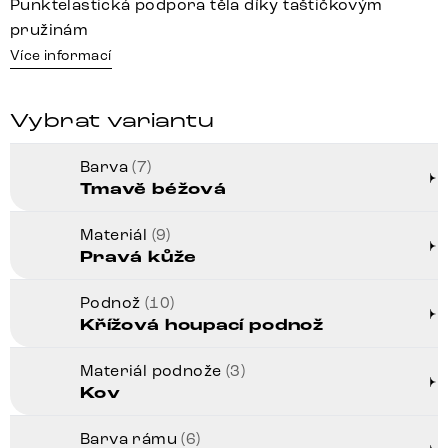
Punktelastická podpora těla díky taštičkovým
pružinám
Více informací
Vybrat variantu
Barva
(7)
Tmavě béžová
Materiál
(9)
Pravá kůže
Podnož
(10)
Křížová houpací podnož
Materiál podnože
(3)
Kov
Barva rámu
(6)