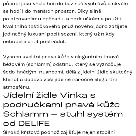
působí jako vřelé hnízdo bez rušivých švů a skvěle
se hodí i do menších prostor. Díky silně
polstrovanému opěradlu a područkám a použití
kvalitního taštičkového pružinového jádra zažijete
jedinečný luxusní pocit sezení, který už nikdy
nebudete chtít postrádat.
Vysoce kvalitní pravá kůže v elegantním tmavě
béžovém (schlamm) odstínu, který se vyznačuje
šedo-hnědými nuancemi, dělá z jídelní židle skutečný
klenot a dodává vaší jídelně náročně elegantní
atmosféru.
Jídelní židle Vinka s
područkami pravá kůže
Schlamm – stuhl systém
od DELIFE
Široká křížová podnož zajišťuje nejen stabilní