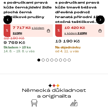
s područkami pravá
s područkami pravá
kůže černá jídelní židle
kůže tmavě béžová
plochá černá
dřevěná podnož
taštičkové pružiny
hranatá přírodní 180°
otočná taštičkové
pružiny
7 717
Kč
10 420
Kč
s kódem
%
%
21DPH
s kódem
21DPH
12 190
Kč
13 190
Kč
9 769
Kč
Skladem > 10 ks
Na objednávku
14. 8. – 19. 8. u vás
od 4. 11. u vás
Německá důkladnost
a originalita