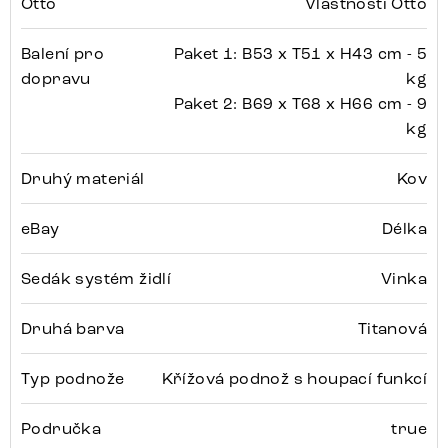
Otto
Vlastnosti Otto
Balení pro
Paket 1: B53 x T51 x H43 cm - 5
dopravu
kg
Paket 2: B69 x T68 x H66 cm - 9
kg
Druhý materiál
Kov
eBay
Délka
Sedák systém židlí
Vinka
Druhá barva
Titanová
Typ podnože
Křížová podnož s houpací funkcí
Područka
true