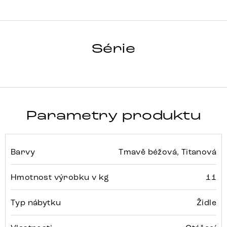
VINKA-FLEX
Série
Detail celé série
Parametry produktu
Barvy
Tmavě béžová, Titanová
Hmotnost výrobku v kg
11
Typ nábytku
Židle