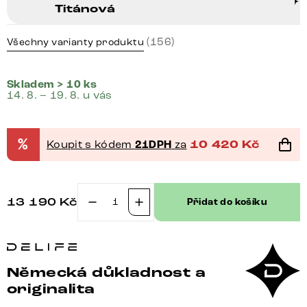
Titánová
(156)
Všechny varianty produktu
Skladem > 10 ks
14. 8. – 19. 8. u vás
%
Koupit s kódem
21DPH
za
10 420
Kč
13 190
Kč
Přidat do košíku
Jídelní
židle
Vinka-
Flex
Německá důkladnost a
s
originalita
područkami