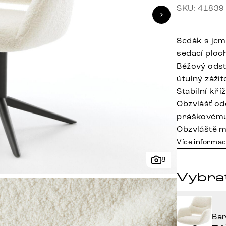
SKU: 41839
Sedák s jem
sedací ploc
Béžový odst
útulný zážit
Stabilní kř
Obzvlášť od
práškovému
Obzvláště m
Více informac
8
Vybra
Ba