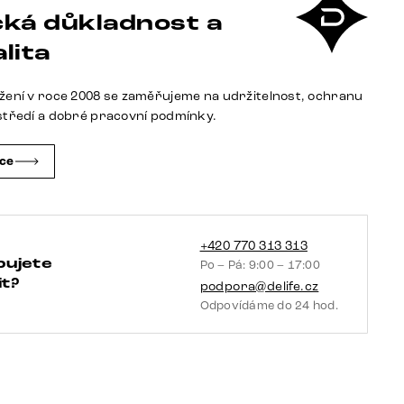
ká důkladnost a
s
područkami
lita
beránek
béžová
žení v roce 2008 se zaměřujeme na udržitelnost, ochranu
černá
středí a dobré pracovní podmínky.
křížová
podnož
čce
otočný
o
360°
houpací
+420 770 313 313
bujete
Po – Pá: 9:00 – 17:00
funkce
t?
podpora@delife.cz
taštičkové
Odpovídáme do 24 hod.
pružiny
množství