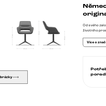
Němec
origina
Od svého zalo
životního pro
Více o zna
Potře
poradi
obrázky