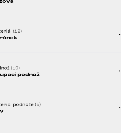
žová
eriál
(12)
ránek
dnož
(10)
upací podnož
eriál podnože
(5)
v