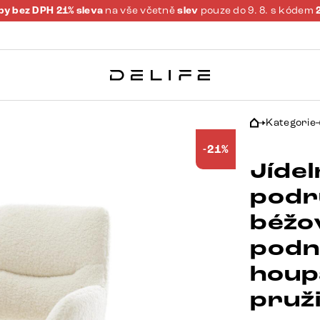
y bez DPH 21% sleva
na vše včetně
slev
pouze do 9. 8. s kódem
Kategorie
-21%
Jídel
podr
béžo
podn
houp
pruž