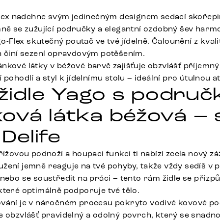
-Flex nadchne svým jedinečným designem sedací skořep
mně se zužující područky a elegantní ozdobný šev harm
go-Flex skutečný poutač ve tvé jídelně. Čalounění z kvali
n činí sezení opravdovým potěšením.
kové látky v béžové barvě zajišťuje obzvlášť příjemný 
 pohodlí a styl k jídelnímu stolu – ideální pro útulnou 
í židle Yago s podru
ová látka béžová –
 Delife
řížovou podnoží a houpací funkcí ti nabízí zcela nový záž
žení jemně reaguje na tvé pohyby, takže vždy sedíš v p
nebo se soustředit na práci – tento rám židle se přizp
které optimálně podporuje tvé tělo.
ování je v náročném procesu pokryto vodivé kovové p
 obzvlášť pravidelný a odolný povrch, který se snadno 