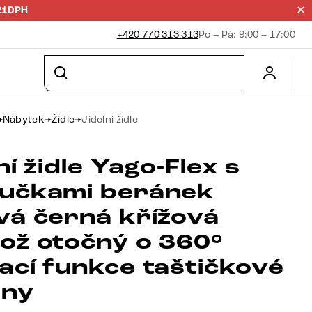
21DPH
+420 770 313 313
Po – Pá: 9:00 – 17:00
Nábytek
Židle
Jídelní židle
ní židle Yago-Flex s
učkami beránek
vá černá křížová
ož otočný o 360°
ací funkce taštičkové
iny