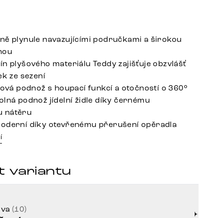
ně plynule navazujícími područkami a širokou
hou
ín plyšového materiálu Teddy zajišťuje obzvlášť
ek ze sezení
ížová podnož s houpací funkcí a otočností o 360°
olná podnož jídelní židle díky černému
 nátěru
oderní díky otevřenému přerušení opěradla
í
t variantu
rva
(10)