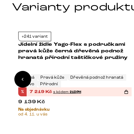
Varianty produkt
+241 variant
1%
-21%
Jídelní židle Yago-Flex s područkami
á
pravá kůže černá dřevěná podnož
hranatá přírodní taštičkové pružiny
Černá
Pravá kůže
Dřevěná podnož hranatá
Dřevo
Přírodní
%
7 219
Kč
s kódem
21DPH
9 139
Kč
Na objednávku
od 4. 11. u vás