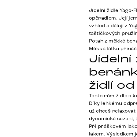
Jídelní židle Yago
opěradlem. Její je
vzhled a dělají z Ya
taštičkových pruži
Potah z měkké berán
Měkká látka přináší
Jídeln
beránk
židlí od
Tento rám židle s k
Díky lehkému odpru
už chceš relaxovat 
dynamické sezení, 
Při práškovém lak
lakem. Výsledkem je