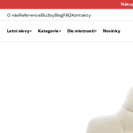
Nákup
O nás
Reference
Služby
Blog
FAQ
Kontakty
Letní slevy
Kategorie
Dle místností
Novinky