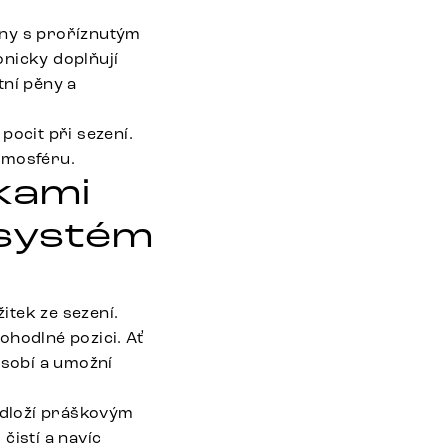
iny s proříznutým
onicky doplňují
tní pěny a
pocit při sezení.
atmosféru.
čkami
 systém
itek ze sezení.
ohodlné pozici. Ať
ůsobí a umožní
odloží práškovým
čistí a navíc