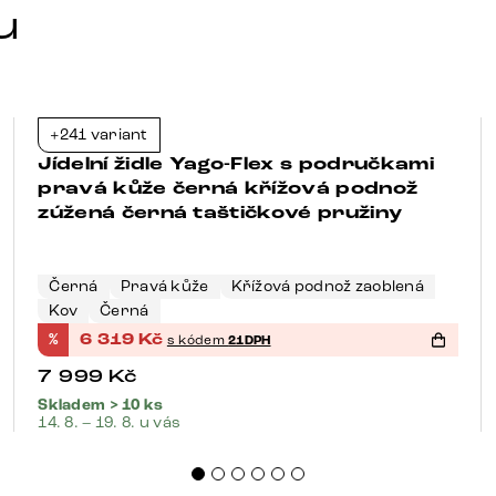
u
+241 variant
-21%
Jídelní židle Yago-Flex s područkami
pravá kůže černá křížová podnož
zúžená černá taštičkové pružiny
Černá
Pravá kůže
Křížová podnož zaoblená
Kov
Černá
%
6 319
Kč
s kódem
21DPH
7 999
Kč
Skladem > 10 ks
14. 8. – 19. 8. u vás