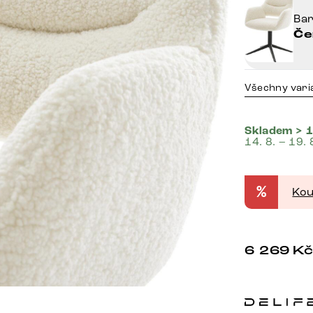
Ba
Če
Všechny vari
Skladem > 1
14. 8. – 19. 
%
Kou
6 269
K