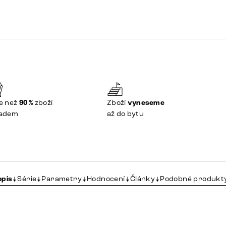
e než
90 %
zboží
Zboží
vyneseme
ladem
až do bytu
opis
Série
Parametry
Hodnocení
Články
Podobné produkt