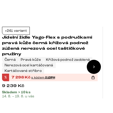
+241 variant
+
-21%
Jídelní židle Yago-Flex s područkami
J
pravá kůže černá křížová podnož
p
zúžená nerezová ocel taštičkové
č
pružiny
Černá
Pravá kůže
Křížová podnož zaoblená
Nerezová ocel kartáčovaná
Č
Kartáčované stříbro
Č
%
7 298
Kč
%
s kódem
21DPH
9 239
Kč
8
Skladem > 10 ks
Sk
14. 8. – 19. 8. u vás
14.