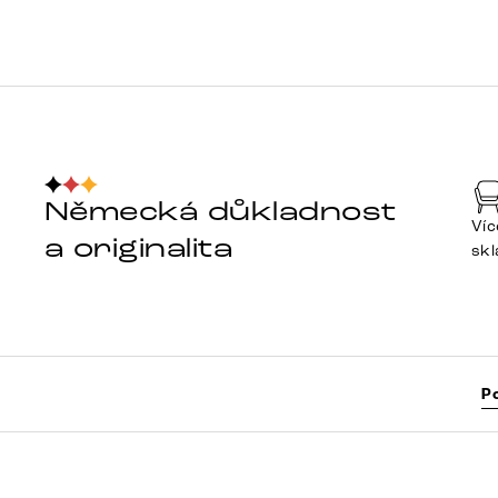
Německá důkladnost
Víc
a originalita
sk
P