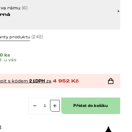
rva rámu
(6)
rná
(242)
anty produktu
0 ks
8. u vás
pit s kódem
21DPH
za
4 952
Kč
č
Přidat do košíku
Jídelní
židle
Yago-
Flex