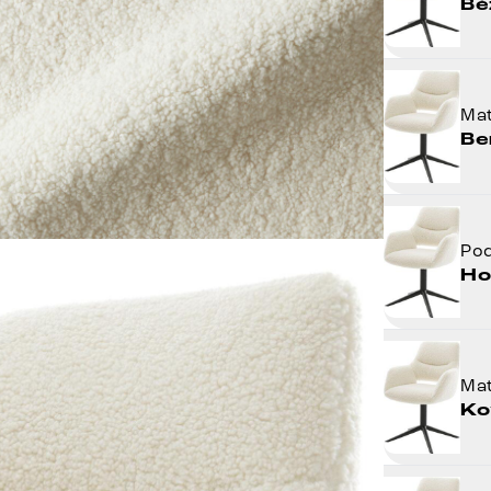
Bé
Mat
Be
Po
Ho
Mat
Ko