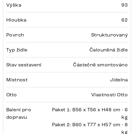
Výška
93
Hloubka
62
Povrch
Strukturovaný
Typ židle
Čalouněná židle
Stav sestavení
Částečně smontováno
Místnost
Jídelna
Otto
Vlastnosti Otto
Balení pro
Paket 1: B56 x T56 x H48 cm - 6
dopravu
kg
Paket 2: B60 x T77 x H57 cm - 8
kg