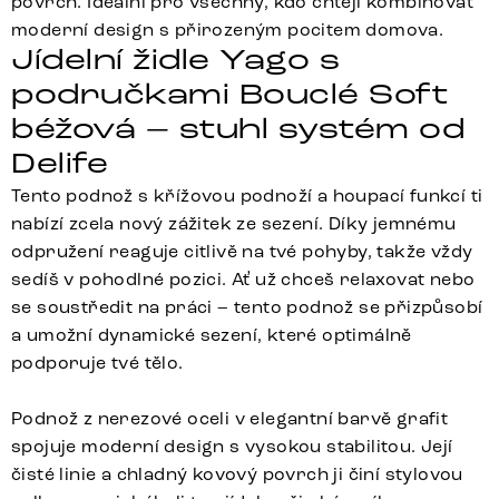
povrch. Ideální pro všechny, kdo chtějí kombinovat
moderní design s přirozeným pocitem domova.
Jídelní židle Yago s
područkami Bouclé Soft
béžová – stuhl systém od
Delife
Tento podnož s křížovou podnoží a houpací funkcí ti
nabízí zcela nový zážitek ze sezení. Díky jemnému
odpružení reaguje citlivě na tvé pohyby, takže vždy
sedíš v pohodlné pozici. Ať už chceš relaxovat nebo
se soustředit na práci – tento podnož se přizpůsobí
a umožní dynamické sezení, které optimálně
podporuje tvé tělo.
Podnož z nerezové oceli v elegantní barvě grafit
spojuje moderní design s vysokou stabilitou. Její
čisté linie a chladný kovový povrch ji činí stylovou