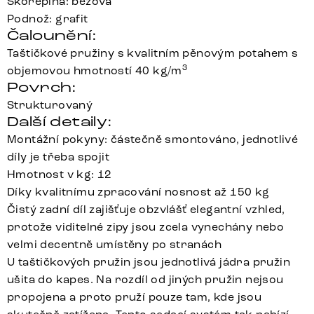
Skořepina: béžová
Podnož: grafit
Čalounění:
Taštičkové pružiny s kvalitním pěnovým potahem s
3
objemovou hmotností 40 kg/m
Povrch:
Strukturovaný
Další detaily:
Montážní pokyny: částečně smontováno, jednotlivé
díly je třeba spojit
Hmotnost v kg: 12
Díky kvalitnímu zpracování nosnost až 150 kg
Čistý zadní díl zajišťuje obzvlášť elegantní vzhled,
protože viditelné zipy jsou zcela vynechány nebo
velmi decentně umístěny po stranách
U taštičkových pružin jsou jednotlivá jádra pružin
ušita do kapes. Na rozdíl od jiných pružin nejsou
propojena a proto pruží pouze tam, kde jsou