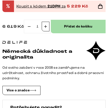
%
Koupit s kódem
21DPH
za
5 229
Kč
6 619
Kč
Přidat do košíku
Jídelní
židle
Yago-
Flex
Německá důkladnost a
s
originalita
područkami
bouclé
Od svého založení v roce 2008 se zaměřujeme na
měkký
udržitelnost, ochranu životního prostředí a dobré pracovní
béžová
podmínky.
křížová
podnož
Více o značce
grafit
360°
Potřebujete poradit?
otočný