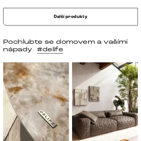
Další produkty
Pochlubte se domovem a vašími
nápady
#delife
DELIFE – Nábytek, který promění dům v domov. Domo
Místo, kam se budeš těšit 