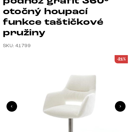
podnož grafit 360°
otočný houpací
funkce taštičkové
pružiny
SKU: 41799
-21%