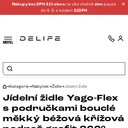
Nákupy bez DPH 21% sleva
na vše včetně
slev
pouze
do 9. 8. s kódem
21DPH
Menu
Kategorie
Nábytek
Židle
Jídelní židle
Jídelní židle Yago-Flex
s područkami bouclé
měkký béžová křížová