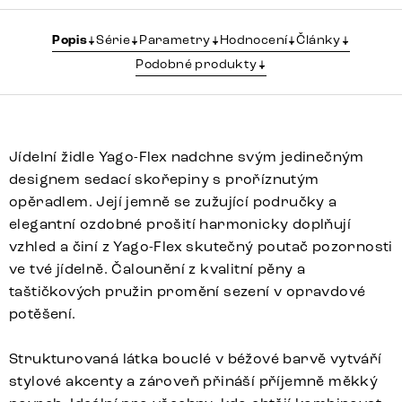
Popis
Série
Parametry
Hodnocení
Články
Podobné produkty
Jídelní židle Yago-Flex nadchne svým jedinečným
designem sedací skořepiny s proříznutým
opěradlem. Její jemně se zužující područky a
elegantní ozdobné prošití harmonicky doplňují
vzhled a činí z Yago-Flex skutečný poutač pozornosti
ve tvé jídelně. Čalounění z kvalitní pěny a
taštičkových pružin promění sezení v opravdové
potěšení.
Strukturovaná látka bouclé v béžové barvě vytváří
stylové akcenty a zároveň přináší příjemně měkký