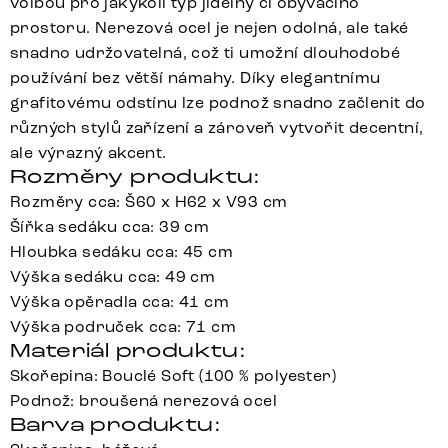
volbou pro jakýkoli typ jídelny či obývacího
prostoru. Nerezová ocel je nejen odolná, ale také
snadno udržovatelná, což ti umožní dlouhodobé
používání bez větší námahy. Díky elegantnímu
grafitovému odstínu lze podnož snadno začlenit do
různých stylů zařízení a zároveň vytvořit decentní,
ale výrazný akcent.
Rozměry produktu:
Rozměry cca: Š60 x H62 x V93 cm
Šířka sedáku cca: 39 cm
Hloubka sedáku cca: 45 cm
Výška sedáku cca: 49 cm
Výška opěradla cca: 41 cm
Výška područek cca: 71 cm
Materiál produktu:
Skořepina: Bouclé Soft (100 % polyester)
Podnož: broušená nerezová ocel
Barva produktu: