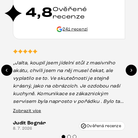
4,8
Ověřené
recenze
241 recenzí
„Jalta, koupil jsem jídelní stůl z masivního
„O
akátu, chvíli jsem na něj musel čekat, ale
in
vyplatilo se to. Ve skutečnosti je stejně
zá
krásný, jako na obrázcích. Je ozdobou naší
ef
kuchyně. Komunikace se zákaznickým
Es
servisem byla naprosto v pořádku . Bylo tam
16.
drobné poškození u nohy stolu, které mohlo
Zobrazit více
vzniknout při přepravě, ale s pomocí pana
Judit Bognár
Vincze mi velmi korektně vyšli vstříc.
Ověřená recenze
8. 7. 2026
Doporučuji produkty Delife všem.“