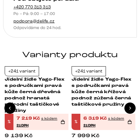
houpací
+420 770 313 313
Po – Pá: 9:00 – 17:00
funkce
podpora@delife.cz
taštičkové
Odpovídáme do 24 hod.
pružiny
množství
Varianty produktu
+241 variant
+241 variant
-21%
-21%
Jídelní židle Yago-Flex
Jídelní židle Yago-Flex
s područkami pravá
s područkami pravá
kůže černá dřevěná
kůže černá křížová
podnož hranatá
podnož zúžená černá
přírodní taštičkové
taštičkové pružiny
pružiny
7 219
Kč
6 319
Kč
s kódem
s kódem
%
%
21DPH
21DPH
9 139
Kč
7 999
Kč