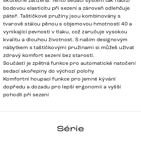
skutečně zatížena. Tento sedací systém tak nabízí
bodovou elasticitu při sezení a zároveň odlehčuje
páteř. Taštičkové pružiny jsou kombinovány s
tvarově stálou pěnou s objemovou hmotností 40 a
vynikající pevností v tlaku, což zaručuje vysokou
kvalitu a dlouhou životnost. S naším designovým
nábytkem s taštičkovými pružinami si můžeš užívat
zdravý komfort sezení bez starostí.
Součástí je zpětná funkce pro automatické natočení
sedací skořepiny do výchozí polohy
Komfortní houpací funkce pro jemné kývání
dopředu a dozadu pro lepší ergonomii a vyšší
pohodlí při sezení
YAGO-FLEX
Série
Detail celé série