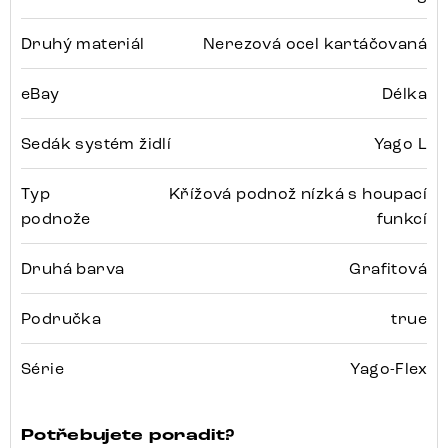
Druhý materiál
Nerezová ocel kartáčovaná
eBay
Délka
Sedák systém židlí
Yago L
Typ
Křížová podnož nízká s houpací
podnože
funkcí
Druhá barva
Grafitová
Područka
true
Série
Yago-Flex
Potřebujete poradit?