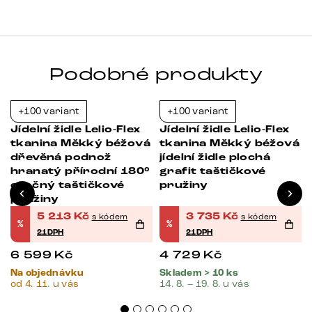
Podobné produkty
+100 variant
+100 variant
-21%
-21%
s
Jídelní židle Lelio-Flex
Jídelní židle Lelio-Flex
tkanina Měkký béžová
tkanina Měkký béžová
dřevěná podnož
jídelní židle plochá
hranatý přírodní 180°
grafit taštičkové
otočný taštičkové
pružiny
pružiny
5 213
Kč
3 735
Kč
s kódem
s kódem
%
%
21DPH
21DPH
6 599
Kč
4 729
Kč
Na objednávku
Skladem > 10 ks
od 4. 11. u vás
14. 8. – 19. 8. u vás