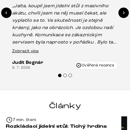
„Jalta, koupil jsem jídelní stůl z masivního
„O
akátu, chvíli jsem na něj musel čekat, ale
in
vyplatilo se to. Ve skutečnosti je stejně
zá
krásný, jako na obrázcích. Je ozdobou naší
ef
kuchyně. Komunikace se zákaznickým
Es
servisem byla naprosto v pořádku . Bylo tam
16.
drobné poškození u nohy stolu, které mohlo
Zobrazit více
vzniknout při přepravě, ale s pomocí pana
Judit Bognár
Vincze mi velmi korektně vyšli vstříc.
Ověřená recenze
8. 7. 2026
Doporučuji produkty Delife všem.“
Články
7 min. čtení
Rozkládací jídelní stůl: Tichý hrdina