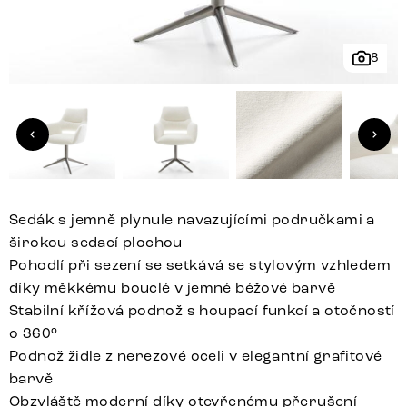
8
Sedák s jemně plynule navazujícími područkami a
širokou sedací plochou
Pohodlí při sezení se setkává se stylovým vzhledem
díky měkkému bouclé v jemné béžové barvě
Stabilní křížová podnož s houpací funkcí a otočností
o 360°
Podnož židle z nerezové oceli v elegantní grafitové
barvě
Obzvláště moderní díky otevřenému přerušení