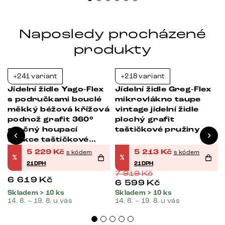
Naposledy procházené
produkty
+241 variant
+218 variant
-21%
-34%
x
Jídelní židle Yago-Flex
Jídelní židle Greg-Flex
s područkami bouclé
mikrovlákno taupe
á
měkký béžová křížová
vintage jídelní židle
podnož grafit 360°
plochý grafit
otočný houpací
taštičkové pružiny
funkce taštičkové
pružiny
5 229
Kč
5 213
Kč
s kódem
s kódem
%
%
21DPH
21DPH
7 919
Kč
6 619
Kč
6 599
Kč
Skladem > 10 ks
Skladem > 10 ks
14. 8. – 19. 8. u vás
14. 8. – 19. 8. u vás