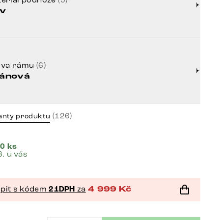
v
rva rámu
(6)
tánová
(126)
anty produktu
0 ks
8. u vás
pit s kódem
21DPH
za
4 999
Kč