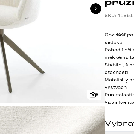
pruž
SKU: 41651
Obzvlášť po
sedáku
Pohodlí při
měkkému bo
Stabilní, š
otočností
Metalický p
vrstvách
Punktelasti
8
Více informac
Vybra