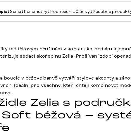
opis
Série
Parametry
Hodnocení
Články
Podobné produkt
íky taštičkovým pružinám v konstrukci sedáku a jemně
rizuje sedací skořepinu Zelia. Prošívání zdobí opěrad
a bouclé v béžové barvě vytváří stylové akcenty a záro
rch. Ideální pro všechny, kteří chtějí kombinovat mod
omova.
 židle Zelia s područ
 Soft béžová – systé
fe