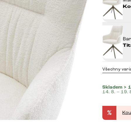
Ko
Ba
Ti
Všechny vari
Skladem > 1
14. 8. – 19. 
%
Kou