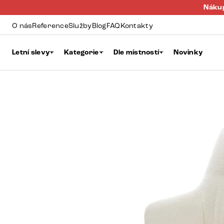
Nákup
O nás
Reference
Služby
Blog
FAQ
Kontakty
Letní slevy
Kategorie
Dle místností
Novinky