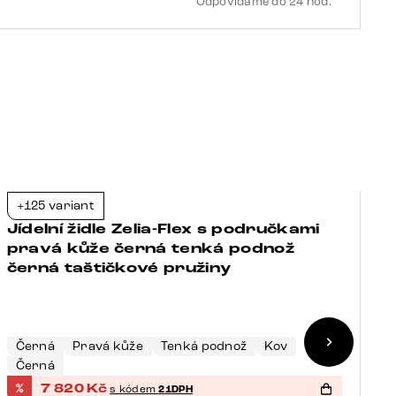
Odpovídáme do 24 hod.
funkce
taštičkové
pružiny
množství
+125 variant
+
-21%
Jídelní židle Zelia-Flex s područkami
J
pravá kůže černá tenká podnož
p
černá taštičkové pružiny
n
Č
Černá
Pravá kůže
Tenká podnož
Kov
N
Černá
K
%
7 820
Kč
%
s kódem
21DPH