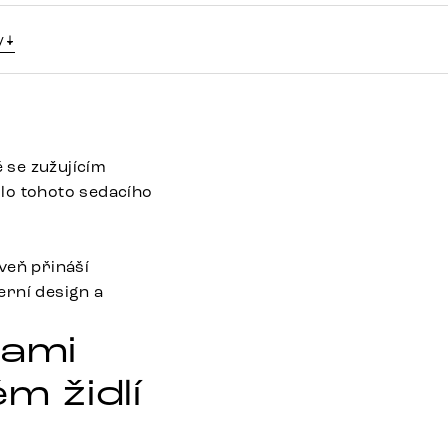
y
 se zužujícím
lo tohoto sedacího
veň přináší
erní design a
kami
m židlí