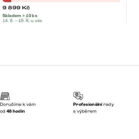
9 899
Kč
9
Skladem > 10 ks
Sk
14. 8. – 19. 8. u vás
14.
Doručíme k vám
Profesionální
rady
od
48 hodin
s výběrem