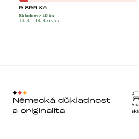
9 899
Kč
Skladem > 10 ks
14. 8. – 19. 8. u vás
Německá důkladnost
Víc
a originalita
sk