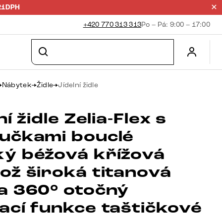
21DPH
+420 770 313 313
Po – Pá: 9:00 – 17:00
Nábytek
Židle
Jídelní židle
ní židle Zelia-Flex s
učkami bouclé
ý béžová křížová
ož široká titanová
a 360° otočný
ací funkce taštičkové