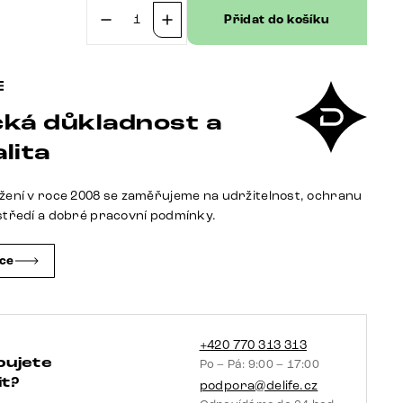
Přidat do košíku
č
Jídelní
židle
Zelia-
Flex
ká důkladnost a
s
područkami
lita
bouclé
měkký
žení v roce 2008 se zaměřujeme na udržitelnost, ochranu
béžová
středí a dobré pracovní podmínky.
křížová
podnož
čce
široká
titanová
barva
360°
+420 770 313 313
bujete
Po – Pá: 9:00 – 17:00
otočný
t?
podpora@delife.cz
houpací