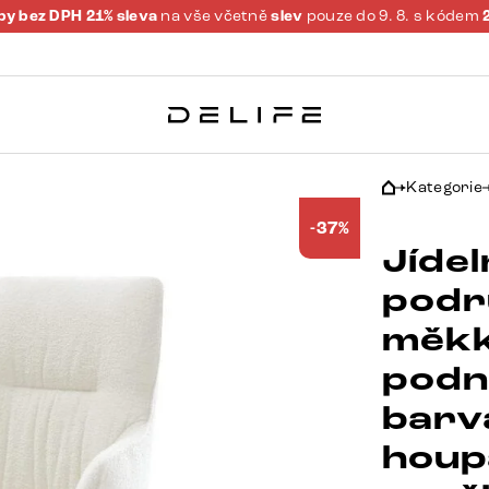
y bez DPH 21% sleva
na vše včetně
slev
pouze do 9. 8. s kódem
Kategorie
-37%
Jídel
podr
měkk
podn
barv
houp