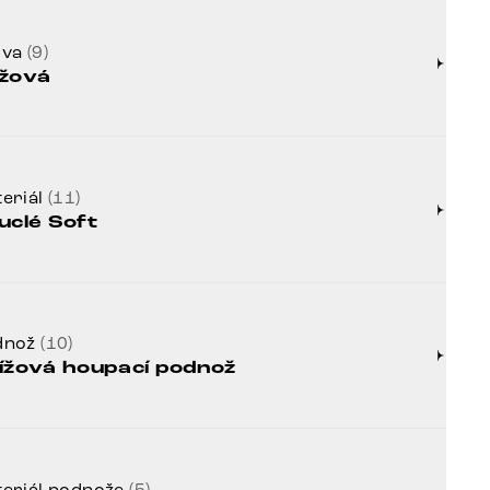
rva
(9)
žová
eriál
(11)
uclé Soft
dnož
(10)
ížová houpací podnož
eriál podnože
(5)