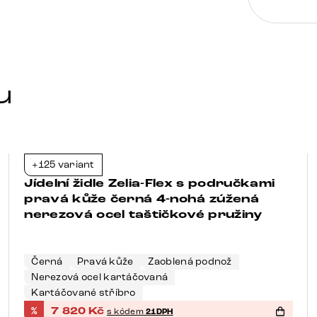
u
+125 variant
-21%
Jídelní židle Zelia-Flex s područkami
pravá kůže černá 4-nohá zúžená
nerezová ocel taštičkové pružiny
Černá
Pravá kůže
Zaoblená podnož
Nerezová ocel kartáčovaná
Kartáčované stříbro
%
7 820
Kč
s kódem
21DPH