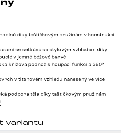
iny
hodlné díky taštičkovým pružinám v konstrukci
 sezení se setkává se stylovým vzhledem díky
uclé v jemné béžové barvě
iroká křížová podnož s houpací funkcí a 360°
ovrch v titanovém vzhledu nanesený ve více
cká podpora těla díky taštičkovým pružinám
í
t variantu