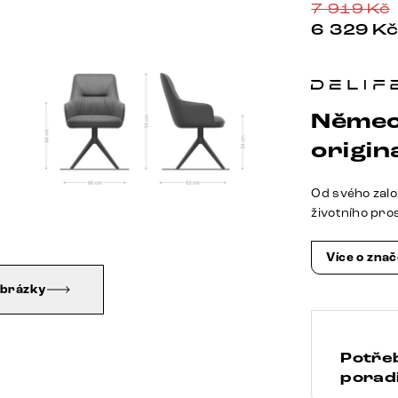
7 919
Kč
6 329
K
Němec
origina
Od svého zalo
životního pro
Více o zna
obrázky
Potře
poradi