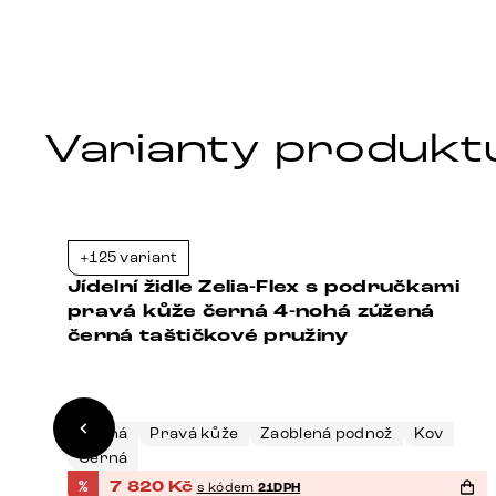
Varianty produkt
+125 variant
1%
-21%
Jídelní židle Zelia-Flex s područkami
pravá kůže černá 4-nohá zúžená
černá taštičkové pružiny
Černá
Pravá kůže
Zaoblená podnož
Kov
Černá
%
7 820
Kč
s kódem
21DPH