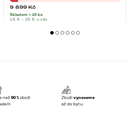
9 899
Kč
Skladem > 10 ks
14. 8. – 19. 8. u vás
e než
90 %
zboží
Zboží
vyneseme
ladem
až do bytu