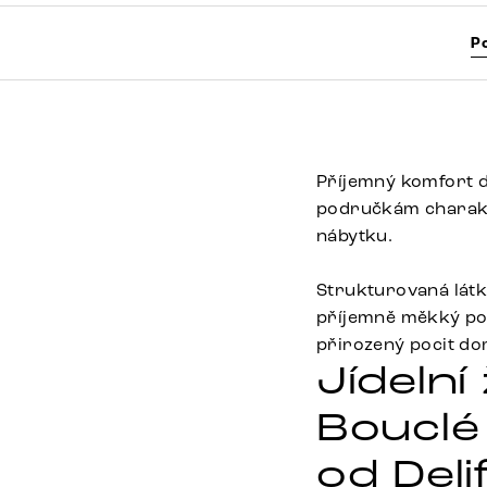
P
Příjemný komfort d
područkám charakte
nábytku.
Strukturovaná látk
příjemně měkký pov
přirozený pocit d
Jídelní
Bouclé
od Deli