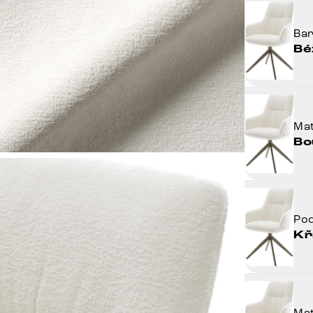
Ba
Bé
Mat
Bo
Po
Kř
Mat