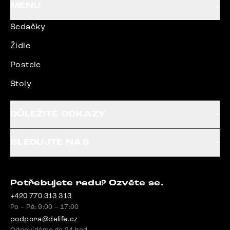
MENU
Sedačky
Židle
Postele
Stoly
DŮLEŽITÉ ODKAZY
SLEDUJTE NÁS
Potřebujete radu? Ozvěte se.
+420 770 313 313
Po – Pá: 9:00 – 17:00
podpora@delife.cz
Odpovídáme do 24 hod.