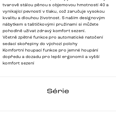
tvarově stálou pěnou s objemovou hmotností 40 a
vynikající pevností v tlaku, což zaručuje vysokou
kvalitu a dlouhou životnost. S naším designovým
nábytkem s taštičkovými pružinami si můžete
pohodlně užívat zdravý komfort sezení.
Včetně zpětné funkce pro automatické natočení
sedací skořepiny do výchozí polohy
Komfortní houpací funkce pro jemné houpání
dopředu a dozadu pro lepší ergonomii a vyšší
komfort sezení
ZELIA-FLEX
Série
Detail celé série