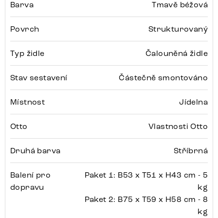
Barva
Tmavě béžová
Povrch
Strukturovaný
Typ židle
Čalouněná židle
Stav sestavení
Částečně smontováno
Místnost
Jídelna
Otto
Vlastnosti Otto
Druhá barva
Stříbrná
Balení pro
Paket 1: B53 x T51 x H43 cm - 5
dopravu
kg
Paket 2: B75 x T59 x H58 cm - 8
kg