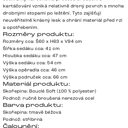
kartáčování vzniká relativně drsný povrch s mnoha
drobnými stopami po leštění. Tyto zajišťují
neuvěřitelně krásný lesk a chrání materiál před rzí
a opotřebením.
Rozměry produktu:
Rozměry cca: Š60 x H63 x V94 cm
Šířka sedáku cca: 41 cm
Hloubka sedáku cca: 47 cm
Výška sedáku cca: 54 cm
Výška opěradla cca: 46 cm
Výška područek cca: 66 cm
Materiál produktu:
Skořepina: Bouclé Soft (100 % polyester)
Podnož: ručně broušená nerezová ocel
Barva produktu:
Skořepina: tmavě béžová
Podnož: stříbrná
Čalounění: