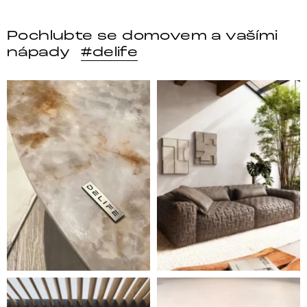
Pochlubte se domovem a vašími
nápady
#delife
DELIFE – Nábytek, který promění dům v domov. Domo
Místo, kam se budeš těšit 
Styl, odolnost a společné chvíle pod širým nebem.
Ne každá pohovka je jen mí