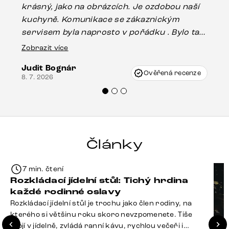
krásný, jako na obrázcích. Je ozdobou naší
ef
kuchyně. Komunikace se zákaznickým
Es
servisem byla naprosto v pořádku . Bylo tam
16.
drobné poškození u nohy stolu, které mohlo
Zobrazit více
vzniknout při přepravě, ale s pomocí pana
Judit Bognár
Vincze mi velmi korektně vyšli vstříc.
Ověřená recenze
8. 7. 2026
Doporučuji produkty Delife všem.“
Články
7 min. čtení
Rozkládací jídelní stůl: Tichý hrdina
každé rodinné oslavy
Rozkládací jídelní stůl je trochu jako člen rodiny, na
kterého si většinu roku skoro nevzpomenete. Tiše
stojí v jídelně, zvládá ranní kávu, rychlou večeři i