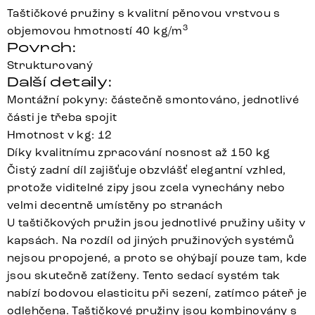
Taštičkové pružiny s kvalitní pěnovou vrstvou s
3
objemovou hmotností 40 kg/m
Povrch:
Strukturovaný
Další detaily:
Montážní pokyny: částečně smontováno, jednotlivé
části je třeba spojit
Hmotnost v kg: 12
Díky kvalitnímu zpracování nosnost až 150 kg
Čistý zadní díl zajišťuje obzvlášť elegantní vzhled,
protože viditelné zipy jsou zcela vynechány nebo
velmi decentně umístěny po stranách
U taštičkových pružin jsou jednotlivé pružiny ušity v
kapsách. Na rozdíl od jiných pružinových systémů
nejsou propojené, a proto se ohýbají pouze tam, kde
jsou skutečně zatíženy. Tento sedací systém tak
nabízí bodovou elasticitu při sezení, zatímco páteř je
odlehčena. Taštičkové pružiny jsou kombinovány s