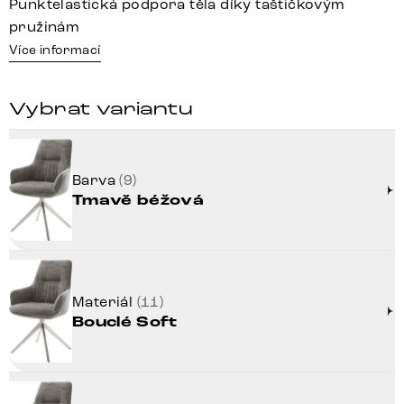
Punktelastická podpora těla díky taštičkovým
pružinám
Více informací
Vybrat variantu
Barva
(9)
Tmavě béžová
Materiál
(11)
Bouclé Soft