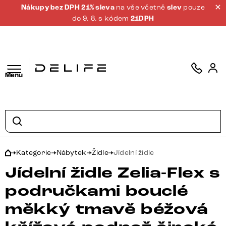
Nákupy bez DPH 21% sleva
na vše včetně
slev
pouze
do 9. 8. s kódem
21DPH
Menu
Kategorie
Nábytek
Židle
Jídelní židle
Jídelní židle Zelia-Flex s
područkami bouclé
měkký tmavě béžová