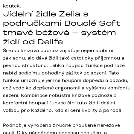
koutek.
Jídelní židle Zelia s
područkami Bouclé Soft
tmavě béžová – systém
židlí od Delife
Široká křížová podnož zajišťuje nejen stabilní
základnu, ale dává židli také esteticky příjemnou a
pevnou strukturu. Lehká houpací funkce podnože
nabízí sedícímu pohodlný zážitek ze sezení. Tato
funkce umožňuje jemné houpání dopředu a dozadu,
což vede ke zlepšené ergonomii a vyššímu komfortu
sezení. Kombinace robustní křížové podnože a
komfortní houpací funkce činí tuto židli ideální
volbou pro každého, kdo si cení kvality a pohodlí.
Podnož je vyrobena z ručně broušené nerezové
oceli. Díky náročnému procesu broušení a