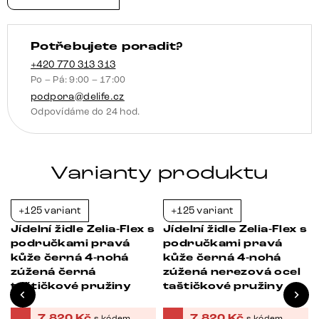
podnož
široká
Potřebujete poradit?
nerezová
ocel
+420 770 313 313
Po – Pá: 9:00 – 17:00
360°
podpora@delife.cz
otočný
Odpovídáme do 24 hod.
houpací
funkce
taštičkové
Varianty produktu
pružiny
množství
+125 variant
+125 variant
-21%
-21%
s
Jídelní židle Zelia-Flex s
Jídelní židle Zelia-Flex s
područkami pravá
područkami pravá
kůže černá 4-nohá
kůže černá 4-nohá
zúžená černá
zúžená nerezová ocel
taštičkové pružiny
taštičkové pružiny
7 820
Kč
7 820
Kč
s kódem
s kódem