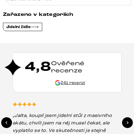
Zařazeno v kategoriích
Jídelní židle
4,8
Ověřené
recenze
241 recenzí
„Jalta, koupil jsem jídelní stůl z masivního
„O
akátu, chvíli jsem na něj musel čekat, ale
in
vyplatilo se to. Ve skutečnosti je stejně
zá