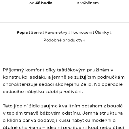
od
48 hodin
s výběrem
Popis
Série
Parametry
Hodnocení
Články
Podobné produkty
Příjemný komfort díky taštičkovým pružinám v
konstrukci sedáku a jemně se zužujícím područkám
charakterizuje sedací skořepinu Zelia. Na opěradle
sedacího nábytku zdobí prošívání.
Tato jídelní židle zaujme kvalitním potahem z bouclé
v teplém tmavě béžovém odstínu. Jemná struktura
a klidná barva dodávají kusu nábytku moderní a
útulné charisma – ideální pro jídelní kout nebo čtecí