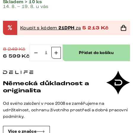
Skladem > 10 ks
14. 8. – 19. 8. u vás
%
Koupit s kódem
21DPH
za
5 213
Kč
8 249
Kč
Přidat do košíku
6 599
Kč
Jídelní
židle
Zelia-
Flex
Německá důkladnost a
s
originalita
područkami
bouclé
Od svého založení v roce 2008 se zaměřujeme na
měkký
udržitelnost, ochranu životního prostředí a dobré pracovní
tmavě
podmínky.
béžová
křížová
Více o značce