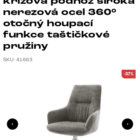
křížová podnož široká
nerezová ocel 360°
otočný houpací
funkce taštičkové
pružiny
SKU: 41663
-37%