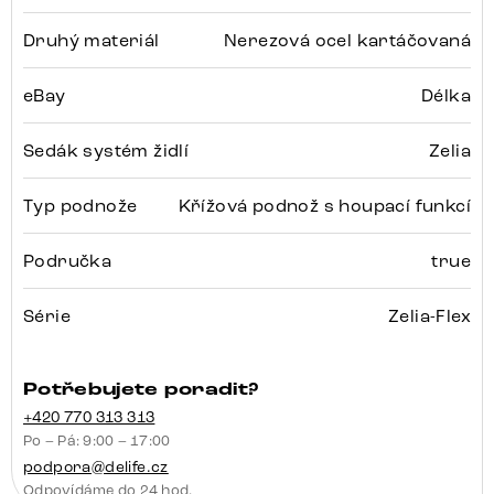
Druhý materiál
Nerezová ocel kartáčovaná
eBay
Délka
Sedák systém židlí
Zelia
Typ podnože
Křížová podnož s houpací funkcí
Područka
true
Série
Zelia-Flex
Potřebujete poradit?
+420 770 313 313
Po – Pá: 9:00 – 17:00
podpora@delife.cz
Odpovídáme do 24 hod.