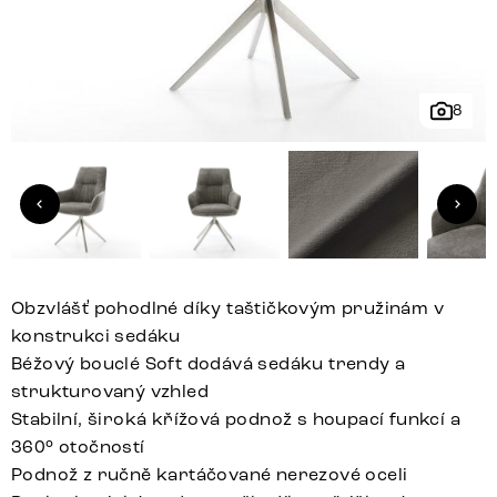
8
Obzvlášť pohodlné díky taštičkovým pružinám v
konstrukci sedáku
Béžový bouclé Soft dodává sedáku trendy a
strukturovaný vzhled
Stabilní, široká křížová podnož s houpací funkcí a
360° otočností
Podnož z ručně kartáčované nerezové oceli