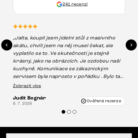
241 recenzí
„Jalta, koupil jsem jídelní stůl z masivního
„O
akátu, chvíli jsem na něj musel čekat, ale
in
vyplatilo se to. Ve skutečnosti je stejně
zá
krásný, jako na obrázcích. Je ozdobou naší
ef
kuchyně. Komunikace se zákaznickým
Es
servisem byla naprosto v pořádku . Bylo tam
16.
drobné poškození u nohy stolu, které mohlo
Zobrazit více
vzniknout při přepravě, ale s pomocí pana
Judit Bognár
Vincze mi velmi korektně vyšli vstříc.
Ověřená recenze
8. 7. 2026
Doporučuji produkty Delife všem.“