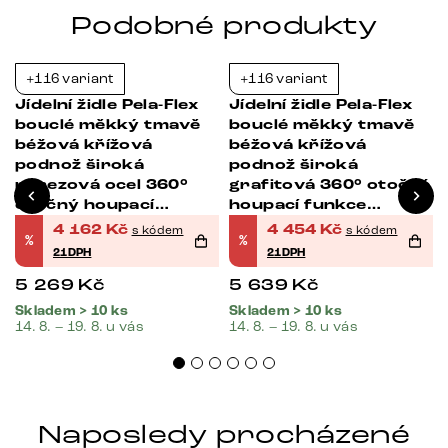
Podobné produkty
+116 variant
+116 variant
-21%
-21%
Jídelní židle Pela-Flex
Jídelní židle Pela-Flex
bouclé měkký tmavě
bouclé měkký tmavě
béžová křížová
béžová křížová
podnož široká
podnož široká
nerezová ocel 360°
grafitová 360° otočná
otočný houpací
houpací funkce
funkce taštičkové
taštičkové pružiny
4 162
Kč
4 454
Kč
s kódem
s kódem
%
%
pružiny
21DPH
21DPH
5 269
Kč
5 639
Kč
Skladem > 10 ks
Skladem > 10 ks
14. 8. – 19. 8. u vás
14. 8. – 19. 8. u vás
Naposledy procházené